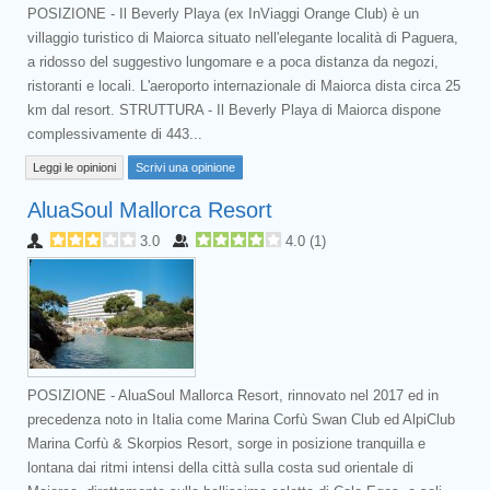
POSIZIONE - Il Beverly Playa (ex InViaggi Orange Club) è un
villaggio turistico di Maiorca situato nell'elegante località di Paguera,
a ridosso del suggestivo lungomare e a poca distanza da negozi,
ristoranti e locali. L'aeroporto internazionale di Maiorca dista circa 25
km dal resort. STRUTTURA - Il Beverly Playa di Maiorca dispone
complessivamente di 443...
Leggi le opinioni
Scrivi una opinione
AluaSoul Mallorca Resort
3.0
4.0
(
1
)
POSIZIONE - AluaSoul Mallorca Resort, rinnovato nel 2017 ed in
precedenza noto in Italia come Marina Corfù Swan Club ed AlpiClub
Marina Corfù & Skorpios Resort, sorge in posizione tranquilla e
lontana dai ritmi intensi della città sulla costa sud orientale di