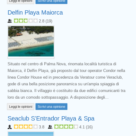
Leggi le opinioni
Scrivi una opinione
Delfin Playa Maiorca
2.8
(
19
)
Situato nel centro di Palma Nova, rinomata località turistica di
Maiorca, il Delfin Playa, già proposto dal tour operator Condor nella
linea Condor House ed in precedenza da Veratour come Veraclub,
gode di una bella posizione panoramica su un'ampia spiaggia di
sabbia bianca. Il villaggio è costituito da due edifici comunicanti tra
loro da un comodo sottopassaggio. A disposizione degli...
Leggi le opinioni
Scrivi una opinione
Seaclub S'Entrador Playa & Spa
3.8
4.1
(
16
)