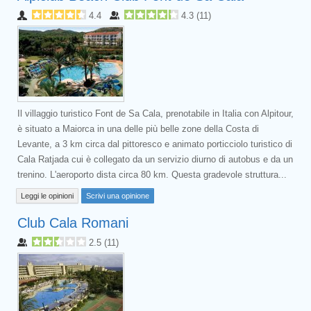
4.4
4.3
(
11
)
Il villaggio turistico Font de Sa Cala, prenotabile in Italia con Alpitour,
è situato a Maiorca in una delle più belle zone della Costa di
Levante, a 3 km circa dal pittoresco e animato porticciolo turistico di
Cala Ratjada cui è collegato da un servizio diurno di autobus e da un
trenino. L'aeroporto dista circa 80 km. Questa gradevole struttura...
Leggi le opinioni
Scrivi una opinione
Club Cala Romani
2.5
(
11
)