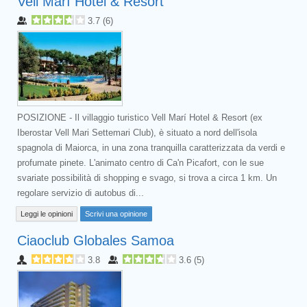
Vell Marí Hotel & Resort
3.7
(
6
)
POSIZIONE - Il villaggio turistico Vell Marí Hotel & Resort (ex
Iberostar Vell Mari Settemari Club), è situato a nord dell'isola
spagnola di Maiorca, in una zona tranquilla caratterizzata da verdi e
profumate pinete. L'animato centro di Ca'n Picafort, con le sue
svariate possibilità di shopping e svago, si trova a circa 1 km. Un
regolare servizio di autobus di...
Leggi le opinioni
Scrivi una opinione
Ciaoclub Globales Samoa
3.8
3.6
(
5
)