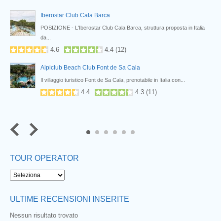
Iberostar Club Cala Barca
ingo
POSIZIONE - L'Iberostar Club Cala Barca, struttura proposta in Italia
da...
4.6
4.4
(
12
)
Alpiclub Beach Club Font de Sa Cala
Il villaggio turistico Font de Sa Cala, prenotabile in Italia con...
4.4
4.3
(
11
)
5
6
TOUR OPERATOR
ULTIME RECENSIONI INSERITE
Nessun risultato trovato