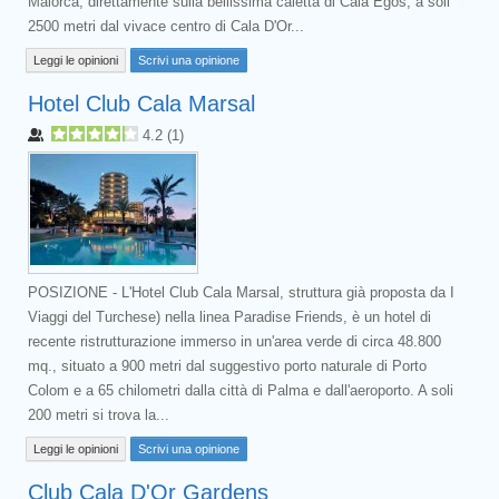
Maiorca, direttamente sulla bellissima caletta di Cala Egos, a soli
2500 metri dal vivace centro di Cala D'Or...
Leggi le opinioni
Scrivi una opinione
Hotel Club Cala Marsal
4.2
(
1
)
POSIZIONE - L'Hotel Club Cala Marsal, struttura già proposta da I
Viaggi del Turchese) nella linea Paradise Friends, è un hotel di
recente ristrutturazione immerso in un'area verde di circa 48.800
mq., situato a 900 metri dal suggestivo porto naturale di Porto
Colom e a 65 chilometri dalla città di Palma e dall'aeroporto. A soli
200 metri si trova la...
Leggi le opinioni
Scrivi una opinione
Club Cala D'Or Gardens