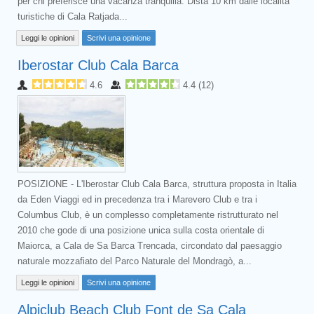
per chi preferisce una vacanza tranquilla. Dista 10 km dalle località
turistiche di Cala Ratjada...
Leggi le opinioni
Scrivi una opinione
Iberostar Club Cala Barca
4.6
4.4
(
12
)
POSIZIONE - L'Iberostar Club Cala Barca, struttura proposta in Italia
da Eden Viaggi ed in precedenza tra i Marevero Club e tra i
Columbus Club, è un complesso completamente ristrutturato nel
2010 che gode di una posizione unica sulla costa orientale di
Maiorca, a Cala de Sa Barca Trencada, circondato dal paesaggio
naturale mozzafiato del Parco Naturale del Mondragò, a...
Leggi le opinioni
Scrivi una opinione
Alpiclub Beach Club Font de Sa Cala