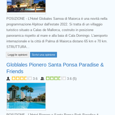
POSIZIONE - L'Hotel Globales Samoa di Maiorca è una novità nella
programmazione Alpitour dall'estate 2022. Si tratta di un villaggio
turistico situato a Calas de Mallorca, costruito in posizione
panoramica rispetto al mare e alla baia di Cala Domingo. L'aeroporto
internazionale e la città di Palma di Maiorca distano 65 km e 70 km.
STRUTTURA...
Leggi le opinioni
Scrivi una opinione
Globlales Pionero Santa Ponsa Paradise &
Friends
3.6
3.6
(
5
)
POSIZIONE - L'Hotel Pionero e Santa Ponsa Park Paradise &