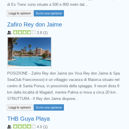
di Es Trenc sono situate a 500 e 800 metri dal...
Leggi le opinioni
Scrivi una opinione
Zafiro Rey don Jaime
3.8
(
1
)
POSIZIONE - Zafiro Rey don Jaime (ex Viva Rey don Jaime & Spa
SeaClub Francorosso) è un villaggio vacanza di Maiorca situato nel
centro di Santa Ponsa, in prossimità della spiaggia. Il resort dista 9
km dalla località di Magaluf, mentre Palma si trova a circa 20 km.
STRUTTURA - Il Rey don Jaime dispone...
Leggi le opinioni
Scrivi una opinione
THB Guya Playa
4.0
(
1
)