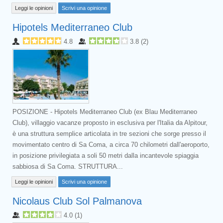
Leggi le opinioni
Scrivi una opinione
Hipotels Mediterraneo Club
4.8
3.8
(
2
)
POSIZIONE - Hipotels Mediterraneo Club (ex Blau Mediterraneo
Club), villaggio vacanze proposto in esclusiva per l'Italia da Alpitour,
è una struttura semplice articolata in tre sezioni che sorge presso il
movimentato centro di Sa Coma, a circa 70 chilometri dall'aeroporto,
in posizione privilegiata a soli 50 metri dalla incantevole spiaggia
sabbiosa di Sa Coma. STRUTTURA...
Leggi le opinioni
Scrivi una opinione
Nicolaus Club Sol Palmanova
4.0
(
1
)