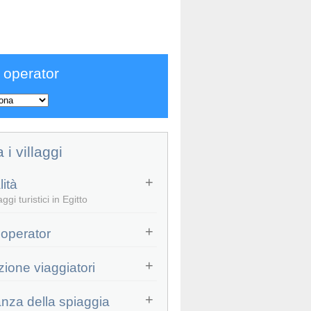
 operator
a i villaggi
ità
ggi turistici in Egitto
 operator
zione viaggiatori
anza della spiaggia