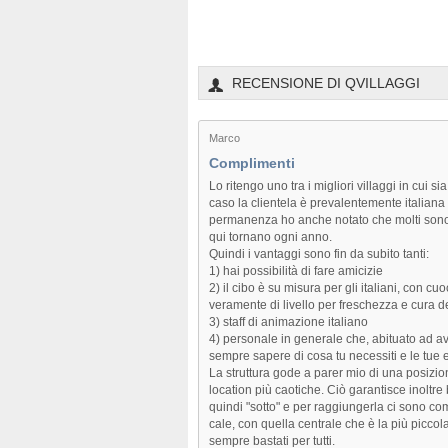
RECENSIONE DI QVILLAGGI
Marco
Complimenti
Lo ritengo uno tra i migliori villaggi in cui s
caso la clientela è prevalentemente italiana 
permanenza ho anche notato che molti sono
qui tornano ogni anno.
Quindi i vantaggi sono fin da subito tanti:
1) hai possibilità di fare amicizie
2) il cibo è su misura per gli italiani, con cuo
veramente di livello per freschezza e cura de
3) staff di animazione italiano
4) personale in generale che, abituato ad av
sempre sapere di cosa tu necessiti e le tue 
La struttura gode a parer mio di una posizio
location più caotiche. Ciò garantisce inoltre
quindi "sotto" e per raggiungerla ci sono como
cale, con quella centrale che è la più piccol
sempre bastati per tutti.