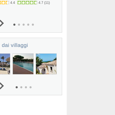
4.4
4.7
(
11
)
4.6
4.6
(
 dai villaggi