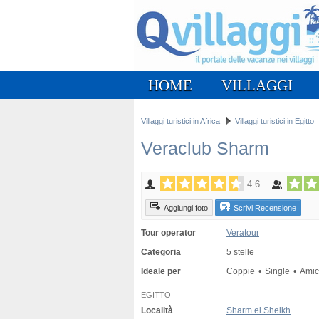
HOME
VILLAGGI
Villaggi turistici in Africa
Villaggi turistici in Egitto
Veraclub Sharm
4.6
Aggiungi foto
Scrivi Recensione
Tour operator
Veratour
Categoria
5 stelle
Ideale per
Coppie
Single
Amic
EGITTO
Località
Sharm el Sheikh