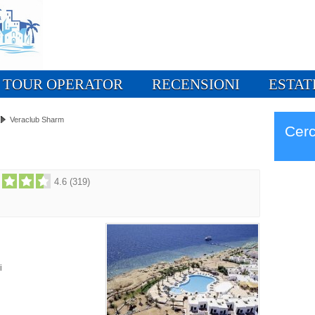
TOUR OPERATOR
RECENSIONI
ESTAT
Veraclub Sharm
Cerc
4.6
(
319
)
i