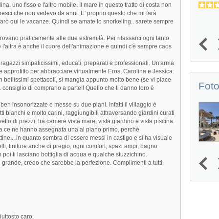
lina, uno fisso e l'altro mobile. Il mare in questo tratto di costa non
2.4
4.7
(
4
)
pesci che non vedevo da anni. E' proprio questo che mi farà
farò qui le vacanze. Quindi se amate lo snorkeling.. sarete sempre
 trovano praticamente alle due estremità. Per rilassarci ogni tanto
l'altra è anche il cuore dell'animazione e quindi c'è sempre caos
1
2
3
4
5
 ragazzi simpaticissimi, educati, preparati e professionali. Un'arma
Ne approfitto per abbracciare virtualmente Eros, Carolina e Jessica.
con bellissimi spettacoli, si mangia appunto molto bene (se vi piace
Foto
. consiglio di comprarlo a parte!! Quello che ti danno loro è
en insonorizzate e messe su due piani. Infatti il villaggio è
i bianchi e molto carini, raggiungibili attraversando giardini curati
 livello di prezzi, tra camere vista mare, vista giardino e vista piscina.
na ce ne hanno assegnata una al piano primo, perchè
tine.., in quanto sembra di essere messi in castigo e si ha visuale
lli, finiture anche di pregio, ogni comfort, spazi ampi, bagno
oi ti lasciano bottiglia di acqua e qualche stuzzichino.
 grande, credo che sarebbe la perfezione. Complimenti a tutti.
1
2
3
4
uttosto caro.
Next