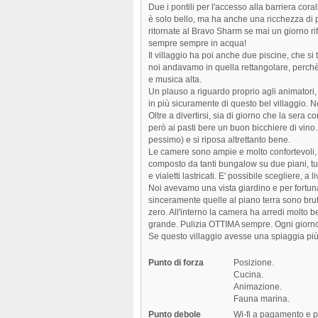
Due i pontili per l'accesso alla barriera coral
è solo bello, ma ha anche una ricchezza di 
ritornate al Bravo Sharm se mai un giorno ri
sempre sempre in acqua!
Il villaggio ha poi anche due piscine, che si
noi andavamo in quella rettangolare, perchè 
e musica alta.
Un plauso a riguardo proprio agli animatori,
in più sicuramente di questo bel villaggio. 
Oltre a divertirsi, sia di giorno che la sera 
però ai pasti bere un buon bicchiere di vino.
pessimo) e si riposa altrettanto bene.
Le camere sono ampie e molto confortevoli, b
composto da tanti bungalow su due piani, tutt
e vialetti lastricati. E' possibile scegliere, a
Noi avevamo una vista giardino e per fortu
sinceramente quelle al piano terra sono brut
zero. All'interno la camera ha arredi molto be
grande. Pulizia OTTIMA sempre. Ogni giorno p
Se questo villaggio avesse una spiaggia più
Punto di forza
Posizione.
Cucina.
Animazione.
Fauna marina.
Punto debole
Wi-fi a pagamento e pi