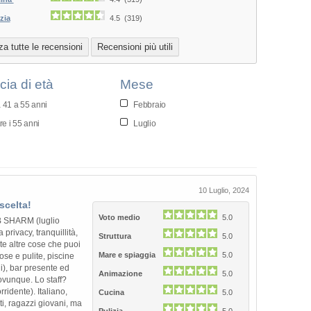
zia
4.5 (319)
za tutte le recensioni
Recensioni più utili
cia di età
Mese
 41 a 55 anni
Febbraio
re i 55 anni
Luglio
10 Luglio, 2024
scelta!
Voto medio
5.0
 SHARM (luglio
rivacy, tranquillità,
Struttura
5.0
nte altre cose che puoi
Mare e spiaggia
5.0
ose e pulite, piscine
i), bar presente ed
Animazione
5.0
 ovunque. Lo staff?
idente). Italiano,
Cucina
5.0
ti, ragazzi giovani, ma