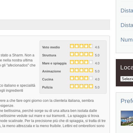
Dist
Dist
Num
Voto medio
4.6
ia stato a Sharm. Non a
Struttura
5.0
e nella nostra ultima
Mare e spiaggia
4.0
 gli "afecionados" che
Loca
Animazione
5.0
Cucina
4.0
co italiano e specialità
Pulizia
5.0
gli ingredienti
Pref
ere a che fare ogni giorno con la clientela italiana, sembra
esigenze.
ne bellissima, perchè sorge su di una altura ben isolata dalle
Alpiblu Coral Sea Holiday Resort
 bellissime vedute sul mare e sui tramonti.. La spiaggia si trova
de scalinate. Per la precisione più che di spiaggia, si tratta di tre
POSIZIONE - Alpiblu Coral Sea Holiday
a, la meno attrezzata e la meno fruibile. Lettini ed ombrelloni sono
Resort è un villaggio turistico...