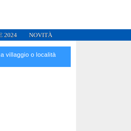
E 2024
NOVITÀ
a villaggio o località