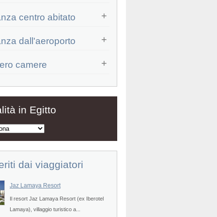
anza centro abitato
anza dall'aeroporto
ero camere
Prev
lità in Egitto
eriti dai viaggiatori
Jaz Lamaya Resort
Veraclub Sharm
Il resort Jaz Lamaya Resort (ex Iberotel
POSIZIONE - Il villaggio turistico
Prev
Lamaya), villaggio turistico a...
Sharm (Labranda Sharm Club, ex