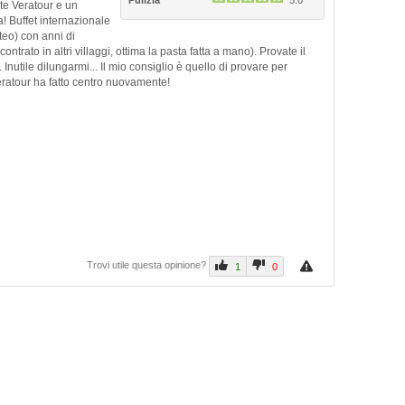
Pulizia
5.0
te Veratour e un
! Buffet internazionale
tteo) con anni di
ontrato in altri villaggi, ottima la pasta fatta a mano). Provate il
. Inutile dilungarmi... Il mio consiglio è quello di provare per
Veratour ha fatto centro nuovamente!
Trovi utile questa opinione?
1
0