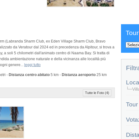
Tour
Sharm (Labranda Sharm Club, ex Eden Village Sharm Club, Bravo
zzato da Veratour dal 2024 ed in precedenza da Alpitour, si trova a
, a soli 5 chilometri dall'animato centro di Naama Bay. Si tratta di
dida ambientazione naturale e della vicinanza alle località più
 ogni genere
...
leggi tutto
Filtr
etri -
Distanza centro abitato
5 km -
Distanza aeroporto
25 km
Local
└─Villa
Tutte le Foto (4)
Tour
Vota
Dist