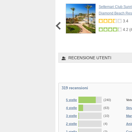
Royal Grand Sharm
Settemari Club Sunr
Diamond Beach Res
4.1
(
70
)
3.4
4.2
(
1
2
3
4
5
6
RECENSIONE UTENTI
319
recensioni
5 stelle
(240)
Vot
4 stelle
(63)
Str
3 stelle
(10)
Mar
2 stelle
(4)
Ani
1 stella
(2)
Cuc