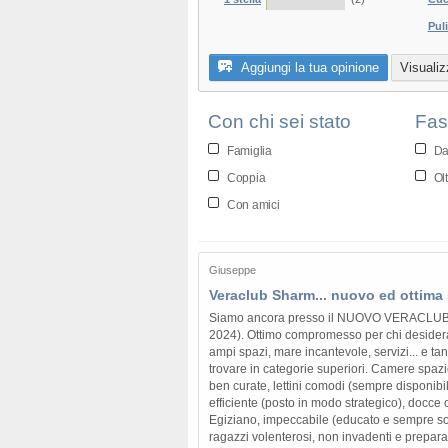
Puli
Aggiungi la tua opinione
Visualiz
Con chi sei stato
Fas
Famiglia
Da
Coppia
Olt
Con amici
Giuseppe
Veraclub Sharm... nuovo ed ottima 
Siamo ancora presso il NUOVO VERACLUB
2024). Ottimo compromesso per chi desidera p
ampi spazi, mare incantevole, servizi... e ta
trovare in categorie superiori. Camere spazi
ben curate, lettini comodi (sempre disponibil
efficiente (posto in modo strategico), docce
Egiziano, impeccabile (educato e sempre sorr
ragazzi volenterosi, non invadenti e prepara