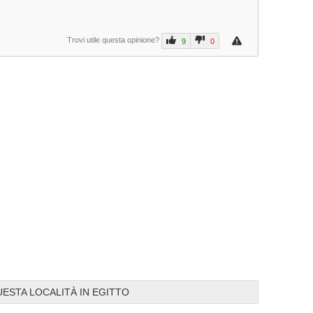
Trovi utile questa opinione?
9
0
Prev
Next
UESTA LOCALITÀ IN EGITTO