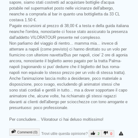
sapore, siamo stati costretti ad acquistare bottiglie d'acqua
potabile nel supermarket posto nelle vicinanze dell'albergo,
neanche a comprarla al bar in quanto una bottiglietta da 33 CL
costava 1.50 €.
Pagate escursioni al prezzo di 38,00 € a testa e della guida italiana
neanche l'ombra, nonostante ci fosse stato assicurato la presenza
dall'addetto VILORATOUR presente nel complesso.
Non parliamo del viaggio di rientro... mamma mia... invece di
atterrare a napoli (come previsto) ci hanno dirottato su un volo per
fiumicino con ulteriore navetta/Bus per napoli, cioe' 2 ore di agonia
ancora, nonostante il biglietto aereo pagato per la tratta Palma-
napoli (ragionando si puo' dedurre che il biglietto del bus roma-
napoli non equivale lo stesso prezzo per un volo di stessa tratta).
Anche l'animazione lascia molto a desiderare, poco materiale a
disposizione, poco svago, escludendo gli animatori stessi che
sono stati cordiali e gentili in tutto... ma a dover sopportare il capo
animatore che, alcune volte, ha richiamato gli stessi ragazzi
davanti ai clienti dell'albergo per sciocchezze con tono arrogante e
presuntuoso: poco professionale.
Per concludere... Viloratour ci hai deluso moltissimo!
Commenti (0)
Trovi utile questa opinione?
2
0