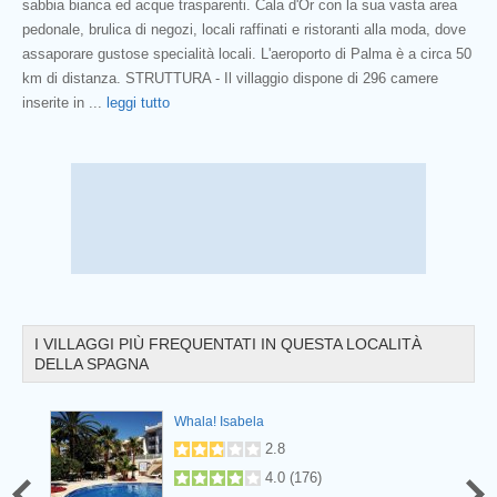
sabbia bianca ed acque trasparenti. Cala d'Or con la sua vasta area
pedonale, brulica di negozi, locali raffinati e ristoranti alla moda, dove
assaporare gustose specialità locali. L'aeroporto di Palma è a circa 50
km di distanza. STRUTTURA - Il villaggio dispone di 296 camere
Prev
inserite in
...
leggi tutto
I VILLAGGI PIÙ FREQUENTATI IN QUESTA LOCALITÀ
DELLA SPAGNA
Whala! Isabela
.4
(
12
)
2.8
4.0
(
176
)