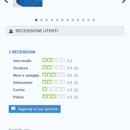
8
9
10
11
12
RECENSIONE UTENTI
1
RECENSIONI
Voto medio
2.2
Struttura
2.0 (1)
Mare e spiaggia
3.0 (1)
Animazione
2.0 (1)
Cucina
1.0 (1)
Pulizia
3.0 (1)
Next
Aggiungi la tua opinione
Gagliotta ciro