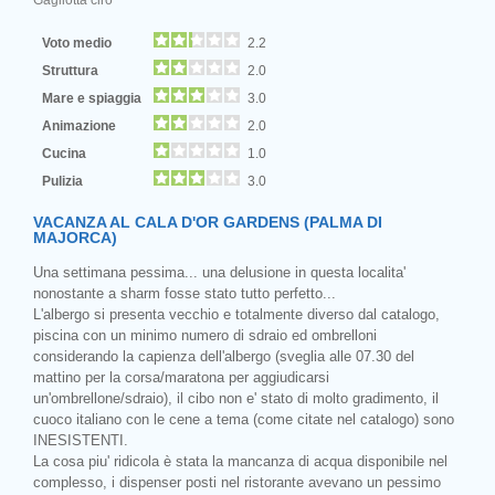
Voto medio
2.2
Struttura
2.0
Mare e spiaggia
3.0
Animazione
2.0
Cucina
1.0
Pulizia
3.0
VACANZA AL CALA D'OR GARDENS (PALMA DI
MAJORCA)
Una settimana pessima... una delusione in questa localita'
nonostante a sharm fosse stato tutto perfetto...
L'albergo si presenta vecchio e totalmente diverso dal catalogo,
piscina con un minimo numero di sdraio ed ombrelloni
considerando la capienza dell'albergo (sveglia alle 07.30 del
mattino per la corsa/maratona per aggiudicarsi
un'ombrellone/sdraio), il cibo non e' stato di molto gradimento, il
cuoco italiano con le cene a tema (come citate nel catalogo) sono
INESISTENTI.
La cosa piu' ridicola è stata la mancanza di acqua disponibile nel
complesso, i dispenser posti nel ristorante avevano un pessimo