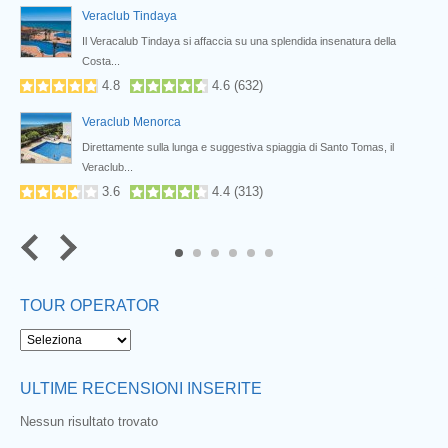
Veraclub Tindaya
i...
Il Veracalub Tindaya si affaccia su una splendida insenatura della
Costa...
4.8
4.6
(
632
)
Veraclub Menorca
n...
Direttamente sulla lunga e suggestiva spiaggia di Santo Tomas, il
Veraclub...
3.6
4.4
(
313
)
5
6
TOUR OPERATOR
ULTIME RECENSIONI INSERITE
Nessun risultato trovato