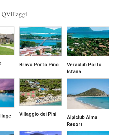
u QVillaggi
Next
s
Bravo Porto Pino
Veraclub Porto
Istana
Villaggio dei Pini
llage
Alpiclub Alma
Resort