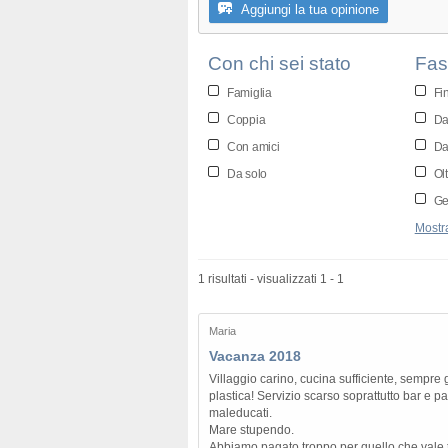
Aggiungi la tua opinione
Con chi sei stato
Fas
Famiglia
Fi
Coppia
Da
Con amici
Da
Da solo
Olt
Gen
Mostra
1 risultati - visualizzati 1 - 1
Maria
Vacanza 2018
Villaggio carino, cucina sufficiente, sempre g
plastica! Servizio scarso soprattutto bar e pa
maleducati.
Mare stupendo.
Abbiamo pagato troppo per quello che vale tu