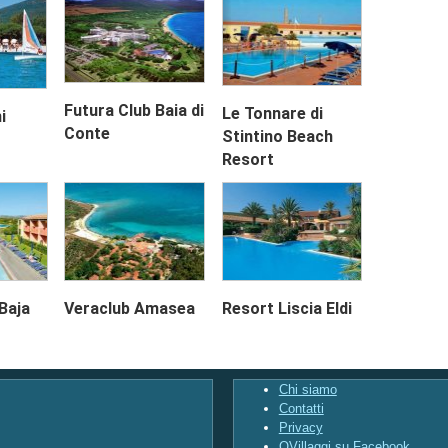
Futura Club Baia di
Le Tonnare di
i
Conte
Stintino Beach
Resort
Baja
Veraclub Amasea
Resort Liscia Eldi
Chi siamo
Contatti
Privacy
QVillaggi su Facebook