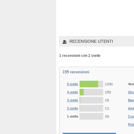
RECENSIONE UTENTI
1 recensioni con 2 stelle
159
recensioni
5 stelle
(126)
Vot
4 stelle
(29)
Str
3 stelle
(3)
Mar
2 stelle
(1)
Ani
1 stella
(0)
Cuc
Puli