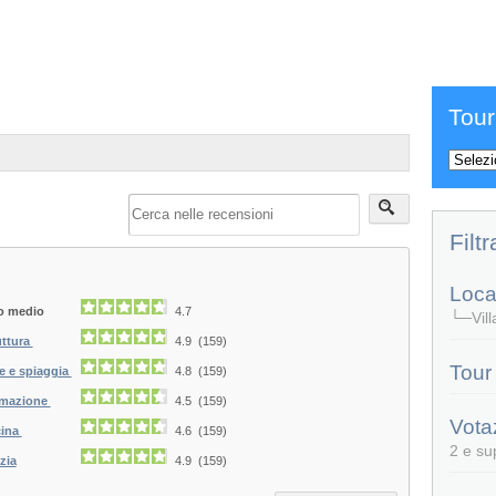
Tour
Filtr
Local
o medio
4.7
└─Vill
uttura
4.9 (159)
Tour
e e spiaggia
4.8 (159)
mazione
4.5 (159)
Vota
ina
4.6 (159)
2 e su
zia
4.9 (159)