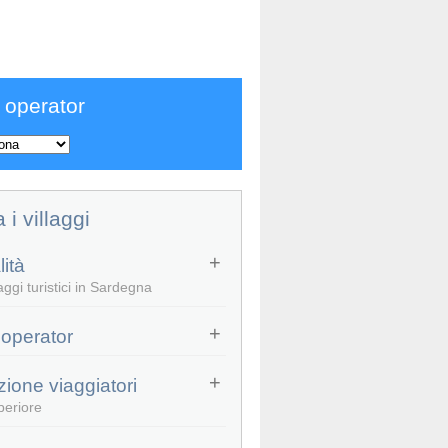
 operator
a i villaggi
ità
aggi turistici in Sardegna
 operator
zione viaggiatori
periore