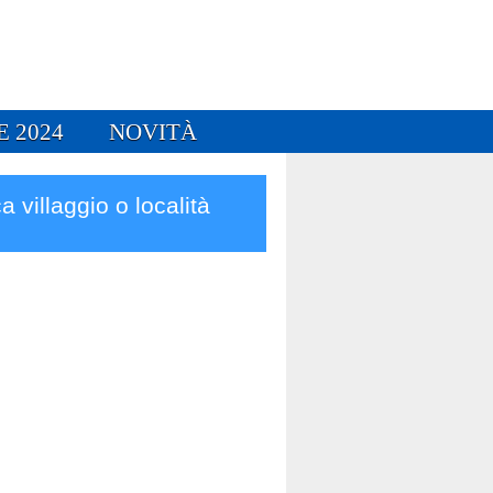
E 2024
NOVITÀ
a villaggio o località