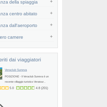
anza della spiaggia
anza centro abitato
Prev
anza dall'aeroporto
ero camere
eriti dai viaggiatori
Veraclub Suneva
Veraclub Eos Village
POSIZIONE - Il Veraclub Suneva è un
Il nuovo Veraclub Eos Village si t
Prev
recente villaggio turistico Veratour...
nella parte sud orientale...
5.0
4.8
(
201
)
4.4
4.7
(