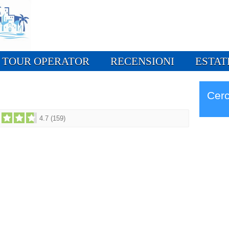
TOUR OPERATOR
RECENSIONI
ESTAT
Cerc
4.7
(
159
)