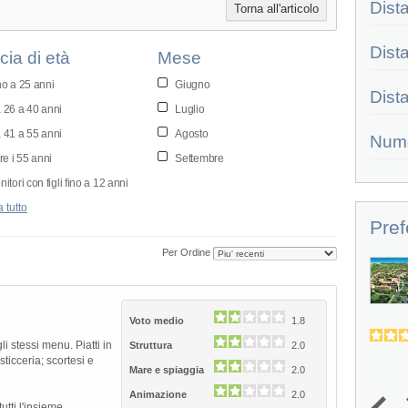
Dist
Torna all'articolo
Dist
cia di età
Mese
no a 25 anni
Giugno
Dist
 26 a 40 anni
Luglio
 41 a 55 anni
Agosto
Num
re i 55 anni
Settembre
itori con figli fino a 12 anni
 tutto
Pref
Per Ordine
Veraclub Costa Rey
Il Veraclub Costa Rey Wellness & Spa
sorge nella parte sud-orientale...
Voto medio
1.8
4.8
4.5
(
104
)
li stessi menu. Piatti in
Struttura
2.0
sticceria; scortesi e
Mare e spiaggia
2.0
Animazione
2.0
tti l'insieme.