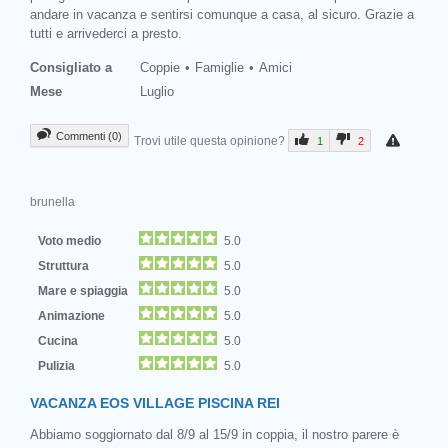
andare in vacanza e sentirsi comunque a casa, al sicuro. Grazie a
tutti e arrivederci a presto.
Consigliato a
Coppie
Famiglie
Amici
Mese
Luglio
Commenti (0)
Trovi utile questa opinione?
1
2
brunella
Voto medio
5.0
Struttura
5.0
Mare e spiaggia
5.0
Animazione
5.0
Cucina
5.0
Pulizia
5.0
VACANZA EOS VILLAGE PISCINA REI
Abbiamo soggiornato dal 8/9 al 15/9 in coppia, il nostro parere è