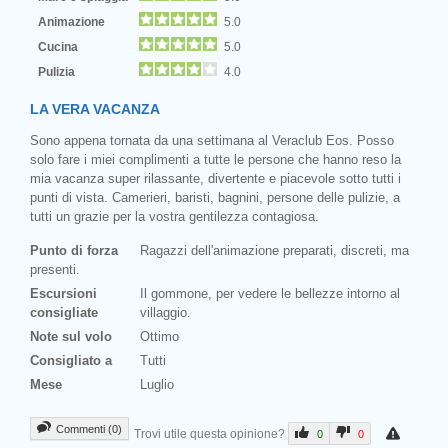
Animazione
5.0
Cucina
5.0
Pulizia
4.0
LA VERA VACANZA
Sono appena tornata da una settimana al Veraclub Eos. Posso
solo fare i miei complimenti a tutte le persone che hanno reso la
mia vacanza super rilassante, divertente e piacevole sotto tutti i
punti di vista. Camerieri, baristi, bagnini, persone delle pulizie, a
tutti un grazie per la vostra gentilezza contagiosa.
Punto di forza
Ragazzi dell'animazione preparati, discreti, ma
presenti.
Escursioni
Il gommone, per vedere le bellezze intorno al
consigliate
villaggio.
Note sul volo
Ottimo
Consigliato a
Tutti
Mese
Luglio
Commenti (0)
Trovi utile questa opinione?
0
0