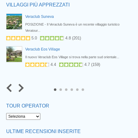
VILLAGGI PIÙ APPREZZATI
Veraclub Suneva
POSIZIONE - Il Veraclub Suneva è un recente villaggio turistico
Veratour...
5.0
4.8
(
201
)
Veraclub Eos Village
Il nuovo Veraclub Eos Village si trova nella parte sud orientale...
4.4
4.7
(
159
)
5
6
TOUR OPERATOR
ULTIME RECENSIONI INSERITE