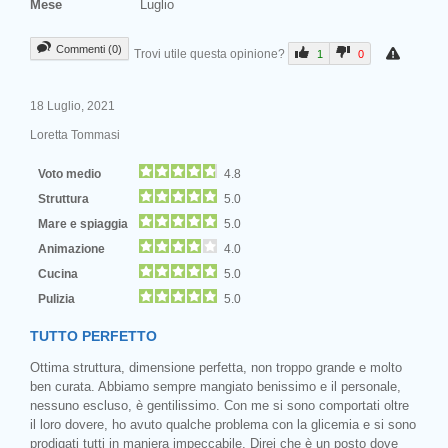
Mese
Luglio
Commenti (0)
Trovi utile questa opinione?
1
0
18 Luglio, 2021
Loretta Tommasi
Voto medio
4.8
Struttura
5.0
Mare e spiaggia
5.0
Animazione
4.0
Cucina
5.0
Pulizia
5.0
TUTTO PERFETTO
Ottima struttura, dimensione perfetta, non troppo grande e molto
ben curata. Abbiamo sempre mangiato benissimo e il personale,
nessuno escluso, è gentilissimo. Con me si sono comportati oltre
il loro dovere, ho avuto qualche problema con la glicemia e si sono
prodigati tutti in maniera impeccabile. Direi che è un posto dove