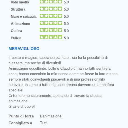
Voto medio
5.0
Struttura
5.0
Mare e spiaggia
5.0
Animazione
5.0
Cucina
5.0
Pulizia
5.0
MERAVIGLIOSO
Il posto é magico, lascia senza fiato.. sia ha la possibilità di
rilassarsi ma anche di divertirsi!
Animazione eccellente. Lollo e Claudio ci hanno fatti sentire a
casa, hanno coccolato la mia nonna come se fosse la loro e sono
sempre stati coinvolgenti piacevoli e di una professionalità
notevole, insieme a tutto il gruppo creano davvero un atmosfera
speciale!
Ci torneremo sicuramente, sperando di trovare la stessa
animazione!
Grazie di cuore!
Punto di forza
L’animazione!
Consigliato a
Tutti