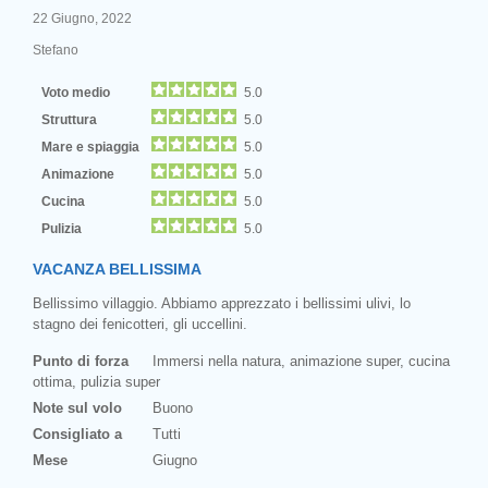
22 Giugno, 2022
Stefano
Voto medio
5.0
Struttura
5.0
Mare e spiaggia
5.0
Animazione
5.0
Cucina
5.0
Pulizia
5.0
VACANZA BELLISSIMA
Bellissimo villaggio. Abbiamo apprezzato i bellissimi ulivi, lo
stagno dei fenicotteri, gli uccellini.
Punto di forza
Immersi nella natura, animazione super, cucina
ottima, pulizia super
Note sul volo
Buono
Consigliato a
Tutti
Mese
Giugno