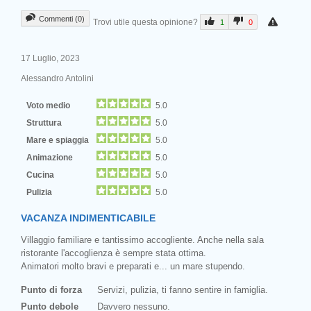
Commenti (0)
Trovi utile questa opinione?
1
0
17 Luglio, 2023
Alessandro Antolini
Voto medio
5.0
Struttura
5.0
Mare e spiaggia
5.0
Animazione
5.0
Cucina
5.0
Pulizia
5.0
VACANZA INDIMENTICABILE
Villaggio familiare e tantissimo accogliente. Anche nella sala
ristorante l'accoglienza è sempre stata ottima.
Animatori molto bravi e preparati e... un mare stupendo.
Punto di forza
Servizi, pulizia, ti fanno sentire in famiglia.
Punto debole
Davvero nessuno.