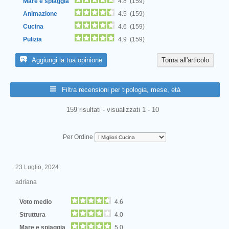
Mare e spiaggia
4.8 (159)
Animazione
4.5 (159)
Cucina
4.6 (159)
Pulizia
4.9 (159)
Aggiungi la tua opinione
Torna all'articolo
Filtra recensioni per tipologia, mese, età
159 risultati - visualizzati 1 - 10
Per Ordine
23 Luglio, 2024
adriana
Voto medio
4.6
Struttura
4.0
Mare e spiaggia
5.0