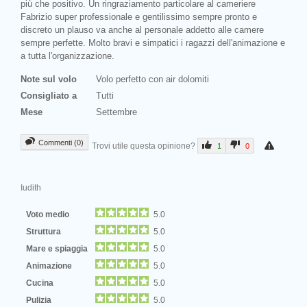
più che positivo. Un ringraziamento particolare al cameriere
Fabrizio super professionale e gentilissimo sempre pronto e
discreto un plauso va anche al personale addetto alle camere
sempre perfette. Molto bravi e simpatici i ragazzi dell'animazione e
a tutta l'organizzazione.
Note sul volo
Volo perfetto con air dolomiti
Consigliato a
Tutti
Mese
Settembre
Commenti (0)
Trovi utile questa opinione?
1
0
Iudith
Voto medio
5.0
Struttura
5.0
Mare e spiaggia
5.0
Animazione
5.0
Cucina
5.0
Pulizia
5.0