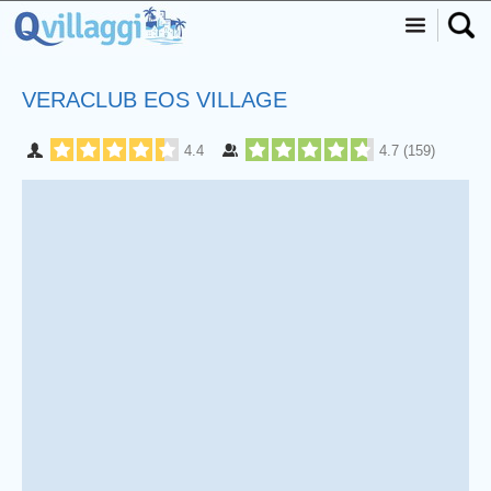
VERACLUB EOS VILLAGE
4.4
4.7
(
159
)