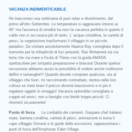
VACANZA INDIMENTICABILE
Ho trascoroso una settimana di puro relax e divertimento, dal
primo all'otto Settembre. Le temperature si aggiravano intorno ai
40° ma l'assenza di umidità ha reso la vacanza perfetta in quanto il
caldo non si accusava più di tanto. L' acqua cristallina, la varietà di
pesci, la vegetazione trasformano il villaggio in un piccolo
paradiso. Da visitare assolutamente Naama Bay consigliata dopo il
tramonto per la mlteplicità di luci presenti, Ras Mohamed sia via
terra che via mare e l'isola di Thiran con la guida AMADA
spettacolare per simpatia preparazione e bravura! Durante quetsa
escursione abbiamo avuto la possibilità di vedere anche moltissimi
delfini e tartarughe!!! Quando dovete comprare qualcose, sia al
villaggio che fuori, mi raccomando contrattate, rientra nella loro
cultura se siete bravi il prezzo diventa bassissimo e in più ti
regalano oggetti in omaggio! Vacanza splendida consigliata a
coppie ed amici, non a famiglie con bimbi troppo piccoli. Ci
ritornerò sicuramente!
Punto di forza
La cordialità dei cameriri, Gaspare chef italiano,
mare, barriera corallina, varietà di pesci, animazione in testa il
capo villaggio Simone e le guide delle escursioni, rappresentano i
punti di forza dell'Amphoras Eden Village.