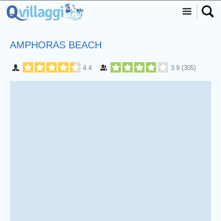
AMPHORAS BEACH
4.4
3.9
(
305
)