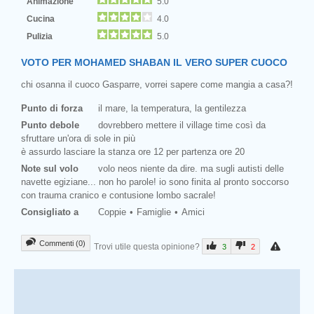
Animazione
5.0
Cucina
4.0
Pulizia
5.0
VOTO PER MOHAMED SHABAN IL VERO SUPER CUOCO
chi osanna il cuoco Gasparre, vorrei sapere come mangia a casa?!
Punto di forza
il mare, la temperatura, la gentilezza
Punto debole
dovrebbero mettere il village time così da
sfruttare un'ora di sole in più
è assurdo lasciare la stanza ore 12 per partenza ore 20
Note sul volo
volo neos niente da dire. ma sugli autisti delle
navette egiziane... non ho parole! io sono finita al pronto soccorso
con trauma cranico e contusione lombo sacrale!
Consigliato a
Coppie
Famiglie
Amici
Commenti (0)
Trovi utile questa opinione?
3
2