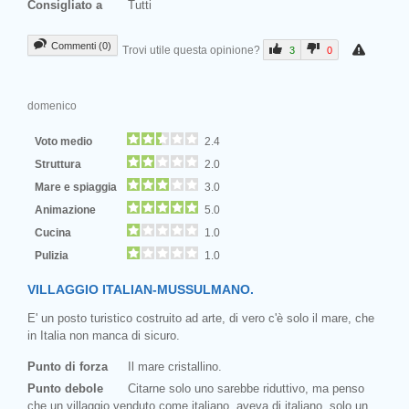
Consigliato a
Tutti
Commenti (0)
Trovi utile questa opinione?
3
0
domenico
Voto medio
2.4
Struttura
2.0
Mare e spiaggia
3.0
Animazione
5.0
Cucina
1.0
Pulizia
1.0
VILLAGGIO ITALIAN-MUSSULMANO.
E' un posto turistico costruito ad arte, di vero c'è solo il mare, che
in Italia non manca di sicuro.
Punto di forza
Il mare cristallino.
Punto debole
Citarne solo uno sarebbe riduttivo, ma penso
che un villaggio venduto come italiano, aveva di italiano, solo un