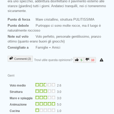
era uno specchio, addirittura disinfettano il pavimento esterno alle
stanze (giardino) tutti i giorni. Andateci tranquilli, noi ci torneremmo
sicuramente.
Punto di forza
Mare cristallino, struttura PULITISSIMA
Punto debole
Purtroppo ci sono molte rocce, ma il luogo è
naturalmente roccioso
Note sul volo
Volo perfetto, personale gentilissimo, pranzo
ottimo (quanto erano buoni gli gnocchi)
Consigliato a
Famiglie
Amici
Commenti (2)
Trovi utile questa opinione?
5
10
Gerri
Voto medio
2.6
Struttura
3.0
Mare e spiaggia
3.0
Animazione
5.0
Cucina
1.0