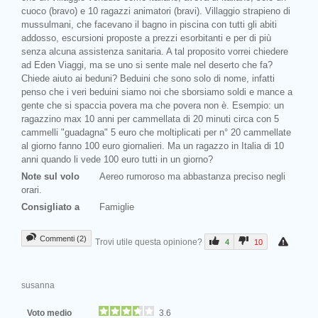
cuoco (bravo) e 10 ragazzi animatori (bravi). Villaggio strapieno di
mussulmani, che facevano il bagno in piscina con tutti gli abiti
addosso, escursioni proposte a prezzi esorbitanti e per di più
senza alcuna assistenza sanitaria. A tal proposito vorrei chiedere
ad Eden Viaggi, ma se uno si sente male nel deserto che fa?
Chiede aiuto ai beduni? Beduini che sono solo di nome, infatti
penso che i veri beduini siamo noi che sborsiamo soldi e mance a
gente che si spaccia povera ma che povera non è. Esempio: un
ragazzino max 10 anni per cammellata di 20 minuti circa con 5
cammelli "guadagna" 5 euro che moltiplicati per n° 20 cammellate
al giorno fanno 100 euro giornalieri. Ma un ragazzo in Italia di 10
anni quando li vede 100 euro tutti in un giorno?
Note sul volo
Aereo rumoroso ma abbastanza preciso negli
orari.
Consigliato a
Famiglie
Commenti (2)
Trovi utile questa opinione?
4
10
susanna
Voto medio
3.6