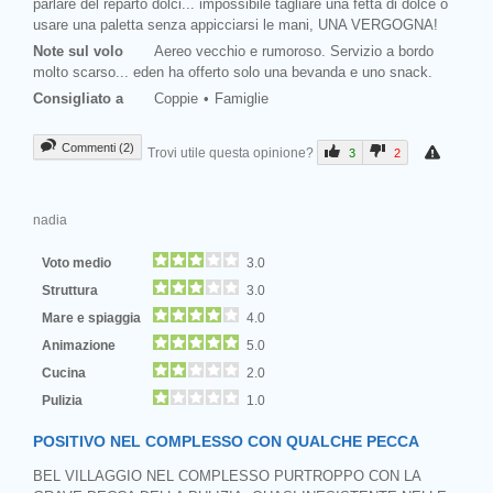
parlare del reparto dolci... impossibile tagliare una fetta di dolce o
usare una paletta senza appicciarsi le mani, UNA VERGOGNA!
Note sul volo
Aereo vecchio e rumoroso. Servizio a bordo
molto scarso... eden ha offerto solo una bevanda e uno snack.
Consigliato a
Coppie
Famiglie
Commenti (2)
Trovi utile questa opinione?
3
2
nadia
Voto medio
3.0
Struttura
3.0
Mare e spiaggia
4.0
Animazione
5.0
Cucina
2.0
Pulizia
1.0
POSITIVO NEL COMPLESSO CON QUALCHE PECCA
BEL VILLAGGIO NEL COMPLESSO PURTROPPO CON LA