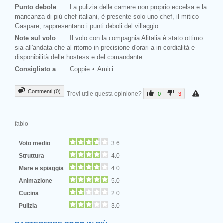
Punto debole
La pulizia delle camere non proprio eccelsa e la
mancanza di più chef italiani, è presente solo uno chef, il mitico
Gaspare, rappresentano i punti deboli del villaggio.
Note sul volo
Il volo con la compagnia Alitalia è stato ottimo
sia all'andata che al ritorno in precisione d'orari a in cordialità e
disponibilità delle hostess e del comandante.
Consigliato a
Coppie
Amici
Commenti (0)
Trovi utile questa opinione?
0
3
fabio
Voto medio
3.6
Struttura
4.0
Mare e spiaggia
4.0
Animazione
5.0
Cucina
2.0
Pulizia
3.0