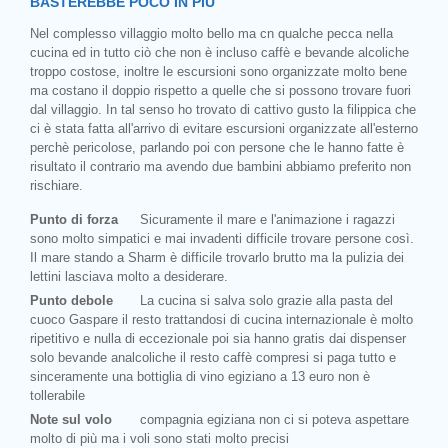
BASTEREBBE POCO IN PIÙ
Nel complesso villaggio molto bello ma cn qualche pecca nella
cucina ed in tutto ciò che non è incluso caffè e bevande alcoliche
troppo costose, inoltre le escursioni sono organizzate molto bene
ma costano il doppio rispetto a quelle che si possono trovare fuori
dal villaggio. In tal senso ho trovato di cattivo gusto la filippica che
ci è stata fatta all'arrivo di evitare escursioni organizzate all'esterno
perchè pericolose, parlando poi con persone che le hanno fatte è
risultato il contrario ma avendo due bambini abbiamo preferito non
rischiare.
Punto di forza
Sicuramente il mare e l'animazione i ragazzi
sono molto simpatici e mai invadenti difficile trovare persone così.
Il mare stando a Sharm è difficile trovarlo brutto ma la pulizia dei
lettini lasciava molto a desiderare.
Punto debole
La cucina si salva solo grazie alla pasta del
cuoco Gaspare il resto trattandosi di cucina internazionale è molto
ripetitivo e nulla di eccezionale poi sia hanno gratis dai dispenser
solo bevande analcoliche il resto caffè compresi si paga tutto e
sinceramente una bottiglia di vino egiziano a 13 euro non è
tollerabile
Note sul volo
compagnia egiziana non ci si poteva aspettare
molto di più ma i voli sono stati molto precisi