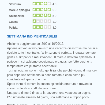
Struttura
4.0
Mare e spiaggia
5.0
Animazione
5.0
Cucina
1.0
Pulizia
3.0
SETTIMANA INDIMENTICABILE!
Abbiamo soggiornato dal 2/09 al 10/09/12.
Appena arrivati avevo previsto una vacanza disastrosa ma poi si è
rivelato tutto il contrario: l'animazione è perfetta, i ragazzi sempre
gentili e simpatici e mai invadenti. Il mare è davvero splendido, il
periodo in cui abbiamo soggiornato era quasi perfetto perchè la
temperatura era piuttosto accettabile.
Tutti gli egiziani sono molto gentili(anche perchè vivono di mance)
però dopo una settimana là sono tornata a casa come più
sorridente ed aperta che mai.
Spero tanto di tornare in questa splendida struttura e trovare lo
stesso splendido staff d'animazione.
Una parte di me è rimasta lì, davvero: una vacanza da sogno.
PS: rimanete almeno 14 giorni, una settimana è troppo poco!