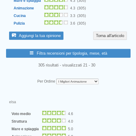
Mare e spiaggia
4.3 (305)
Animazione
4.3 (305)
Cucina
3.3 (305)
Pulizia
3.6 (305)
Aggiungi la tua opinione
Torna all'articolo
Filtra recensioni per tipologia, mese, età
305 risultati - visualizzati 21 - 30
Per Ordine
elsa
Voto medio
4.6
Struttura
4.0
Mare e spiaggia
5.0