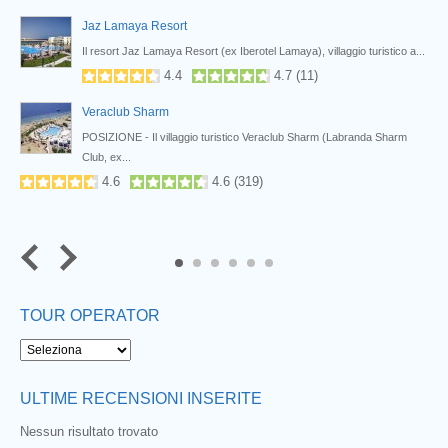
Jaz Lamaya Resort
Nabq
Il resort Jaz Lamaya Resort (ex Iberotel Lamaya), villaggio turistico a...
4.4
4.7
(
11
)
Veraclub Sharm
POSIZIONE - Il villaggio turistico Veraclub Sharm (Labranda Sharm
Club, ex...
4.6
4.6
(
319
)
5
6
TOUR OPERATOR
ULTIME RECENSIONI INSERITE
Nessun risultato trovato