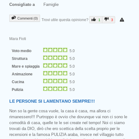
Consigliato a
Famiglie
Commenti (0)
Trovi utile questa opinione?
1
3
Mara Fioti
Voto medio
5.0
Struttura
5.0
Mare e spiaggia
5.0
Animazione
5.0
Cucina
5.0
Pulizia
5.0
LE PERSONE SI LAMENTANO SEMPRE!!!
Non so la gente cosa vuole, la casa è casa, ma allora ci
rimanessero!!! Purtroppo è ovvio che dovunque vai non ci sono le
comodità di casa, quelle te le sei create nel tempo! Noi ci siamo
trovati da DIO, dirò che ero scettica della scelta proprio per le
recensioni e la famosa PULIZIA araba, invece nel villaggio tutto