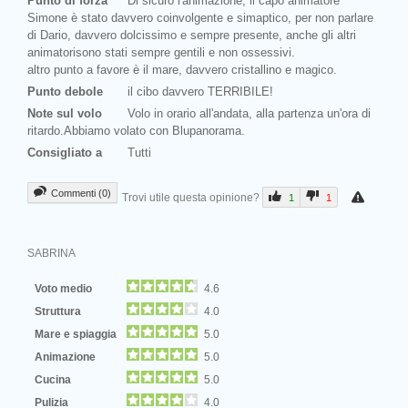
Punto di forza
Di sicuro l'animazione, il capo animatore
Simone è stato davvero coinvolgente e simaptico, per non parlare
di Dario, davvero dolcissimo e sempre presente, anche gli altri
animatorisono stati sempre gentili e non ossessivi.
altro punto a favore è il mare, davvero cristallino e magico.
Punto debole
il cibo davvero TERRIBILE!
Note sul volo
Volo in orario all'andata, alla partenza un'ora di
ritardo.Abbiamo volato con Blupanorama.
Consigliato a
Tutti
Commenti (0)
Trovi utile questa opinione?
1
1
SABRINA
Voto medio
4.6
Struttura
4.0
Mare e spiaggia
5.0
Animazione
5.0
Cucina
5.0
Pulizia
4.0