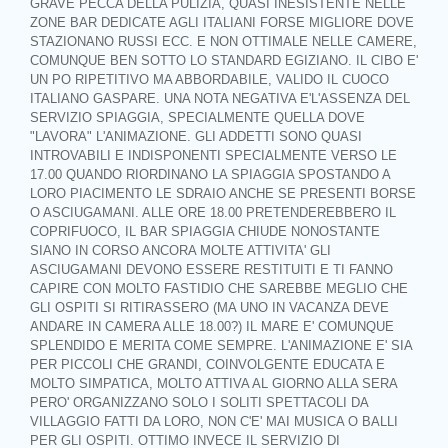
GRAVE PECCA DELLA PULIZIA, QUASI INESISTENTE NELLE
ZONE BAR DEDICATE AGLI ITALIANI FORSE MIGLIORE DOVE
STAZIONANO RUSSI ECC. E NON OTTIMALE NELLE CAMERE,
COMUNQUE BEN SOTTO LO STANDARD EGIZIANO. IL CIBO E'
UN PO RIPETITIVO MA ABBORDABILE, VALIDO IL CUOCO
ITALIANO GASPARE. UNA NOTA NEGATIVA E'L'ASSENZA DEL
SERVIZIO SPIAGGIA, SPECIALMENTE QUELLA DOVE
"LAVORA" L'ANIMAZIONE. GLI ADDETTI SONO QUASI
INTROVABILI E INDISPONENTI SPECIALMENTE VERSO LE
17.00 QUANDO RIORDINANO LA SPIAGGIA SPOSTANDO A
LORO PIACIMENTO LE SDRAIO ANCHE SE PRESENTI BORSE
O ASCIUGAMANI. ALLE ORE 18.00 PRETENDEREBBERO IL
COPRIFUOCO, IL BAR SPIAGGIA CHIUDE NONOSTANTE
SIANO IN CORSO ANCORA MOLTE ATTIVITA' GLI
ASCIUGAMANI DEVONO ESSERE RESTITUITI E TI FANNO
CAPIRE CON MOLTO FASTIDIO CHE SAREBBE MEGLIO CHE
GLI OSPITI SI RITIRASSERO (MA UNO IN VACANZA DEVE
ANDARE IN CAMERA ALLE 18.00?) IL MARE E' COMUNQUE
SPLENDIDO E MERITA COME SEMPRE. L'ANIMAZIONE E' SIA
PER PICCOLI CHE GRANDI, COINVOLGENTE EDUCATA E
MOLTO SIMPATICA, MOLTO ATTIVA AL GIORNO ALLA SERA
PERO' ORGANIZZANO SOLO I SOLITI SPETTACOLI DA
VILLAGGIO FATTI DA LORO, NON C'E' MAI MUSICA O BALLI
PER GLI OSPITI. OTTIMO INVECE IL SERVIZIO DI