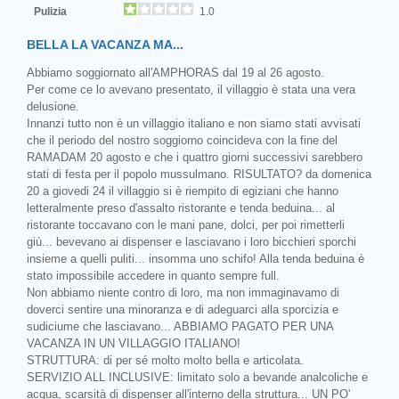
Pulizia
1.0
BELLA LA VACANZA MA...
Abbiamo soggiornato all'AMPHORAS dal 19 al 26 agosto.
Per come ce lo avevano presentato, il villaggio è stata una vera
delusione.
Innanzi tutto non è un villaggio italiano e non siamo stati avvisati
che il periodo del nostro soggiorno coincideva con la fine del
RAMADAM 20 agosto e che i quattro giorni successivi sarebbero
stati di festa per il popolo mussulmano. RISULTATO? da domenica
20 a giovedi 24 il villaggio si è riempito di egiziani che hanno
letteralmente preso d'assalto ristorante e tenda beduina... al
ristorante toccavano con le mani pane, dolci, per poi rimetterli
giù... bevevano ai dispenser e lasciavano i loro bicchieri sporchi
insieme a quelli puliti... insomma uno schifo! Alla tenda beduina è
stato impossibile accedere in quanto sempre full.
Non abbiamo niente contro di loro, ma non immaginavamo di
doverci sentire una minoranza e di adeguarci alla sporcizia e
sudiciume che lasciavano... ABBIAMO PAGATO PER UNA
VACANZA IN UN VILLAGGIO ITALIANO!
STRUTTURA: di per sé molto molto bella e articolata.
SERVIZIO ALL INCLUSIVE: limitato solo a bevande analcoliche e
acqua, scarsità di dispenser all'interno della struttura... UN PO'