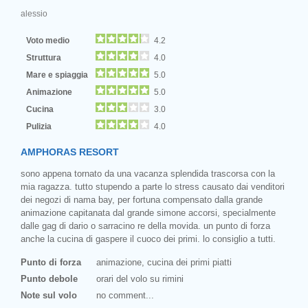
alessio
Voto medio
4.2
Struttura
4.0
Mare e spiaggia
5.0
Animazione
5.0
Cucina
3.0
Pulizia
4.0
AMPHORAS RESORT
sono appena tornato da una vacanza splendida trascorsa con la
mia ragazza. tutto stupendo a parte lo stress causato dai venditori
dei negozi di nama bay, per fortuna compensato dalla grande
animazione capitanata dal grande simone accorsi, specialmente
dalle gag di dario o sarracino re della movida. un punto di forza
anche la cucina di gaspere il cuoco dei primi. lo consiglio a tutti.
Punto di forza
animazione, cucina dei primi piatti
Punto debole
orari del volo su rimini
Note sul volo
no comment...