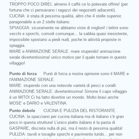
TROPPO POCO DIREI, almeno il caffè ce lo potevate offrire! (per
fortuna che ci pensavano i ragazzi dei negozietti adiacenti).
CUCINA: è stata di pessima qualità, altro che 4 stelle superior,
paragonabile a un 2 stelle italiano.
SPIAGGIA: sicuramente ne abbiamo viste di migliori! i lettini sono
vecchi e sporchi, comodi comunque... la sabbia quasi inesistente,
impossibile spostarsi a piedi nudi, poche le attività proposte in
spiaggia.
MARE e ANIMAZIONE SERALE: mare stupendo! animazione
serale divertentissima! unico motivo per il quale tornare in questo
villaggio!
Punto di forza
Punti di forza a nostra opinione sono il MARE e
l'ANIMAZIONE SERALE.
MARE: stupendo con una notevole varietà di pesci e coralli.
ANIMAZIONE SERALE: divertentissima! Simone il capo villaggio
è un MITO! Ci ha fatto divertire un mondo. Molto bravi anche
MOSE' e DARIO e VALENTINA.
Punto debole
CUCINA E PULIZIA DEL RISTORANTE.
CUCINA: la spacciano per cucina italiana ma di italiano c'è gran
poco in questa struttura! L'unico piatto italiano è la pasta di
GASPARE, discreta nulla di più, ma il resto di pessima qualità!
PULIZIA: tavoli e tovaglie sporchi e pavimento lurido... per non