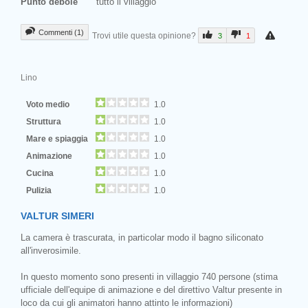
Punto debole
tutto il villaggio
Commenti (1)
Trovi utile questa opinione?
3
1
Lino
Voto medio
1.0
Struttura
1.0
Mare e spiaggia
1.0
Animazione
1.0
Cucina
1.0
Pulizia
1.0
VALTUR SIMERI
La camera è trascurata, in particolar modo il bagno siliconato
all'inverosimile.
In questo momento sono presenti in villaggio 740 persone (stima
ufficiale dell'equipe di animazione e del direttivo Valtur presente in
loco da cui gli animatori hanno attinto le informazioni)