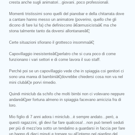
cresta anche sugli animatori...giovani..poco professionali.
Momenti tristissimi sono quelli del pianobar e della chitarrata dove
a cantare hanno messo un animatore (poverino, quello che gli
dicono di fare lui fa) che definiscono â€œmusicistaâ€ ma che
stona talmente tanto da doversi allontanareâ€¦
Certe situazioni sfiorano il grottesco insommaâ€¦
Capovillaggio inesistenteâ€¦perlatro che si cura poco di come
funzionano i vari settori e di come lavora il suo staff.
Perché poi se un capovillaggio vede che in spiaggia coi genitori ci
sono una marea di bambiniâ€¦dovrebbe chiedersi cosa non va nel
mini clubâ€¦e porvi rimedio.
Quindi miniclub da schifo che molti bimbi non ci volevano neppure
andareâ€¦per fortuna almeno in spiaggia facevano amicizia fra di
loro.
Mio figlio di 7 anni adora i miniclub...è sempre andato...però, a
questi ragazzini, gli devi far fare qualcosa!...non può tenerli seduti
per più di mezz'ora sotto un tendalino a guardarsi in faccia per fare
un bagno di dieci minuti e tornare su all’interno nel giardino del