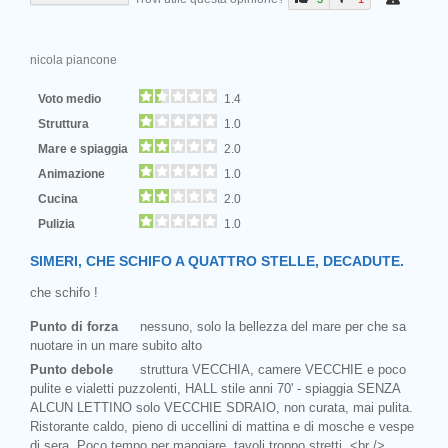
nicola piancone
Voto medio
1.4
Struttura
1.0
Mare e spiaggia
2.0
Animazione
1.0
Cucina
2.0
Pulizia
1.0
SIMERI, CHE SCHIFO A QUATTRO STELLE, DECADUTE.
che schifo !
Punto di forza
nessuno, solo la bellezza del mare per che sa
nuotare in un mare subito alto
Punto debole
struttura VECCHIA, camere VECCHIE e poco
pulite e vialetti puzzolenti, HALL stile anni 70' - spiaggia SENZA
ALCUN LETTINO solo VECCHIE SDRAIO, non curata, mai pulita.
Ristorante caldo, pieno di uccellini di mattina e di mosche e vespe
di sera. Poco tempo per mangiare, tavoli troppo stretti. <br />