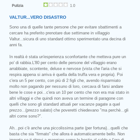
Pulizia
1.0
VALTUR...VERO DISASTRO
Sono una di quelle tante persone che per evitare sbattimenti a
cercare ha preferito prenotare due settimane in villaggio
Valtur...sicura di uno standard ottimo sperimentato una decina di
anni fa.
In realtà è stata un'esperienza sconfortante che metteva pure un
po' di rabbia.L'80 per cento delle persone del villaggio erano
arrabbiate, scontente, deluse e nervose (vista che l'aria che si
respira appena si arriva è quella della truffa vera e propria). Poi
c'era un 5 per cento, con più di 2 figli che, avendo risparmiato
molto non pagando per nessuno di loro, cercava di farsi andare
bene le cose e poi...c'era un 10 per cento che non era mai stato in
altri villaggi e che quindi non aveva un termine di paragone con
quelli che sono gli standard attuali per vacanze pagate a quel
prezzo...(prezzo salato) che poveretti chiedevano "ma perchè...gli
altri come sono?".
Ah...poi c'è anche una piccolissima parte (per fortuna)...quelli che
basta che sia "firmato" che allora è automaticamente bello. Non
importa se ti ritrovi a mangiare come le bestie al caldo e l’ora di