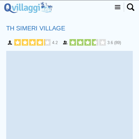
TH SIMERI VILLAGE
4.2
3.6
(
89
)