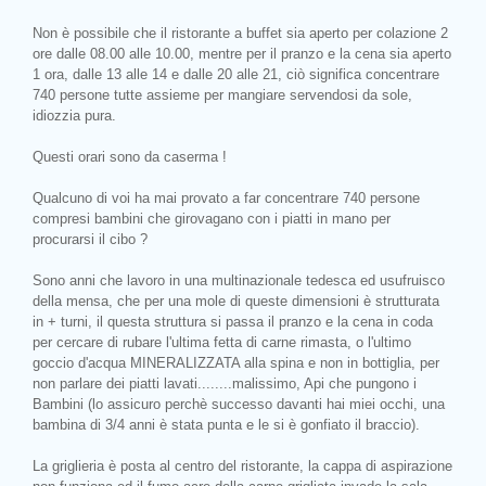
Non è possibile che il ristorante a buffet sia aperto per colazione 2
ore dalle 08.00 alle 10.00, mentre per il pranzo e la cena sia aperto
1 ora, dalle 13 alle 14 e dalle 20 alle 21, ciò significa concentrare
740 persone tutte assieme per mangiare servendosi da sole,
idiozzia pura.
Questi orari sono da caserma !
Qualcuno di voi ha mai provato a far concentrare 740 persone
compresi bambini che girovagano con i piatti in mano per
procurarsi il cibo ?
Sono anni che lavoro in una multinazionale tedesca ed usufruisco
della mensa, che per una mole di queste dimensioni è strutturata
in + turni, il questa struttura si passa il pranzo e la cena in coda
per cercare di rubare l'ultima fetta di carne rimasta, o l'ultimo
goccio d'acqua MINERALIZZATA alla spina e non in bottiglia, per
non parlare dei piatti lavati........malissimo, Api che pungono i
Bambini (lo assicuro perchè successo davanti hai miei occhi, una
bambina di 3/4 anni è stata punta e le si è gonfiato il braccio).
La griglieria è posta al centro del ristorante, la cappa di aspirazione