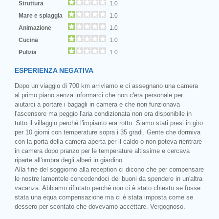
Struttura
1.0
Mare e spiaggia
1.0
Animazione
1.0
Cucina
1.0
Pulizia
1.0
ESPERIENZA NEGATIVA
Dopo un viaggio di 700 km arriviamo e ci assegnano una camera
al primo piano senza informarci che non c'era personale per
aiutarci a portare i bagagli in camera e che non funzionava
l'ascensore ma peggio l'aria condizionata non era disponibile in
tutto il villaggio perché l'impianto era rotto. Siamo stati presi in giro
per 10 giorni con temperature sopra i 35 gradi. Gente che dormiva
con la porta della camera aperta per il caldo o non poteva rientrare
in camera dopo pranzo per le temperature altissime e cercava
riparte all'ombra degli alberi in giardino.
Alla fine del soggiorno alla reception ci dicono che per compensare
le nostre lamentele concedendoci dei buoni da spendere in un'altra
vacanza. Abbiamo rifiutato perché non ci è stato chiesto se fosse
stata una equa compensazione ma ci è stata imposta come se
dessero per scontato che dovevamo accettare. Vergognoso.