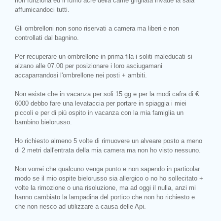
non funziona ed il fumo acre della carne grigliata invade la sala
affumicandoci tutti.
Gli ombrelloni non sono riservati a camera ma liberi e non
controllati dal bagnino.
Per recuperare un ombrellone in prima fila i soliti maleducati si
alzano alle 07.00 per posizionare i loro asciugamani
accaparrandosi l'ombrellone nei posti + ambiti.
Non esiste che in vacanza per soli 15 gg e per la modi cafra di €
6000 debbo fare una levataccia per portare in spiaggia i miei
piccoli e per di più ospito in vacanza con la mia famiglia un
bambino bielorusso.
Ho richiesto almeno 5 volte di rimuovere un alveare posto a meno
di 2 metri dall'entrata della mia camera ma non ho visto nessuno.
Non vorrei che qualcuno venga punto e non sapendo in particolar
modo se il mio ospite bielorusso sia allergico o no ho sollecitato +
volte la rimozione o una risoluzione, ma ad oggi il nulla, anzi mi
hanno cambiato la lampadina del portico che non ho richiesto e
che non riesco ad utilizzare a causa delle Api.