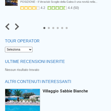
POSIZIONE - Il Veraclub Scoglio della Galea è una novità nella...
4.2
4.4
(
50
)
5
6
TOUR OPERATOR
ULTIME RECENSIONI INSERITE
Nessun risultato trovato
ALTRI CONTENUTI INTERESSANTI
Villaggio Sabbie Bianche