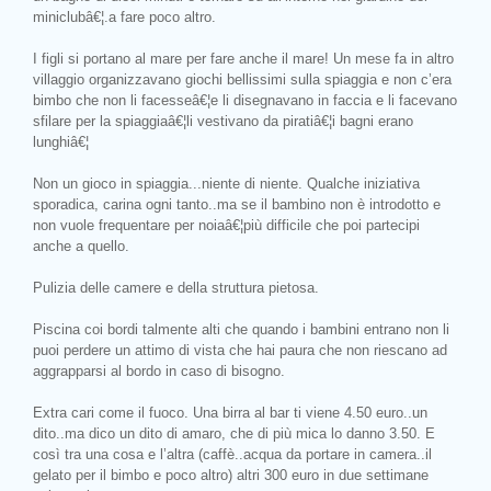
miniclubâ€¦.a fare poco altro.
I figli si portano al mare per fare anche il mare! Un mese fa in altro
villaggio organizzavano giochi bellissimi sulla spiaggia e non c’era
bimbo che non li facesseâ€¦e li disegnavano in faccia e li facevano
sfilare per la spiaggiaâ€¦li vestivano da piratiâ€¦i bagni erano
lunghiâ€¦
Non un gioco in spiaggia...niente di niente. Qualche iniziativa
sporadica, carina ogni tanto..ma se il bambino non è introdotto e
non vuole frequentare per noiaâ€¦più difficile che poi partecipi
anche a quello.
Pulizia delle camere e della struttura pietosa.
Piscina coi bordi talmente alti che quando i bambini entrano non li
puoi perdere un attimo di vista che hai paura che non riescano ad
aggrapparsi al bordo in caso di bisogno.
Extra cari come il fuoco. Una birra al bar ti viene 4.50 euro..un
dito..ma dico un dito di amaro, che di più mica lo danno 3.50. E
così tra una cosa e l’altra (caffè..acqua da portare in camera..il
gelato per il bimbo e poco altro) altri 300 euro in due settimane