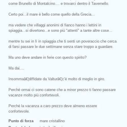
come Brunello di Montalcino.... e trovarci dentro il Tavernello.
Certo poi...il mare è bello come quello della Grecia...
ma vedere che villaggi anonimi di fianco hanno i lettini in
spiaggia...si divertono...e sono più "attenti" a tante altre cose...
mentre tu sei in lì in spiaggia che ti senti un poveraccio che cerca
di farsi passare le due settimane senza stare troppo a guardare.
Ma uno deve andare in ferie con questo spirito?
Ma dai....
Insommaâ€¦diffidate da Valturâ€¦c’è molto di meglio in giro.
Perché ormai ci sono catene che a minor prezzo ti fanno passare
vacanze molto più confortevoli.
Perché la vacanza a caro prezzo deve almeno essere
confortevole.
Punto di forza
mare cristallino