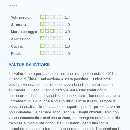
Maria
Voto medio
1.4
Struttura
1.0
Mare e spiaggia
3.0
Animazione
1.0
Cucina
1.0
Pulizia
1.0
VALTUR DA EVITARE
La valtur è nota per la sua animazione, ma questa estate 2011 al
villaggio di Simeri l'animazione è stata pessima. L'unica nota
positiva Alessandro, l'unico che aveva le doti per poter essere
animatore. Il Capo villaggio persona dalle inesistenti doti di
animatore e dalla scarse doti di organizzatore. Non riesco a capire
i commenti di alcuni che elogiano tutto, anche il cibo, sempre di
pessima qualità. Se pensiamo al rapporto qualità - prezzo la Valtur
non conviene. Le camere sono vecchie, i bagni obsoleti, solo con
vasca inaccessibile ai clienti anziani; per mangiare devi fare le file
tre volte al giorno per conquistati un hamburger o una triglia
surgelata che a casa tua non avresti mai mangiato. Personalmente