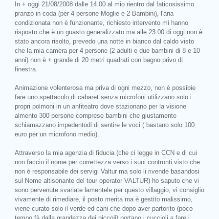
In + oggi 21/08/2008 dalle 14.00 al mio rientro dal faticosissimo
pranzo in coda (per 4 persone Moglie e 2 Bambini), l'aria
condizionata non è funzionante, richiesto intervento mi hanno
risposto che è un guasto generalizzato ma alle 23.00 di oggi non è
stato ancora risolto, prevedo una notte in bianco dal caldo visto
che la mia camera per 4 persone (2 adulti e due bambini di 8 e 10
anni) non è + grande di 20 metri quadrati con bagno privo di
finestra.
Animazione volenterosa ma priva di ogni mezzo, non è possibie
fare uno spettacolo di cabaret senza microfoni utilizzano solo i
propri polmoni in un anfiteatro dove stazionano per la visione
almento 300 persone comprese bambini che giustamente
schiamazzano impedentodi di sentire le voci ( bastano solo 100
euro per un microfono medio).
Attraverso la mia agenzia di fiducia (che ci legge in CCN e di cui
non faccio il nome per correttezza verso i suoi contronti visto che
non è responsabile dei servigi Valtur ma solo li rivende basandosi
sul Nome altisonante del tour operator VALTUR) ho saputo che vi
sono pervenute svariate lamentele per questo villaggio, vi consiglio
vivamente di rimediare, il posto merita ma è gestito malissimo,
viene curato solo il verde ed cani che dopo aver partorito (poco
tempo fà dalla grandezza dei piccoli) portano i cuccioli a fare i