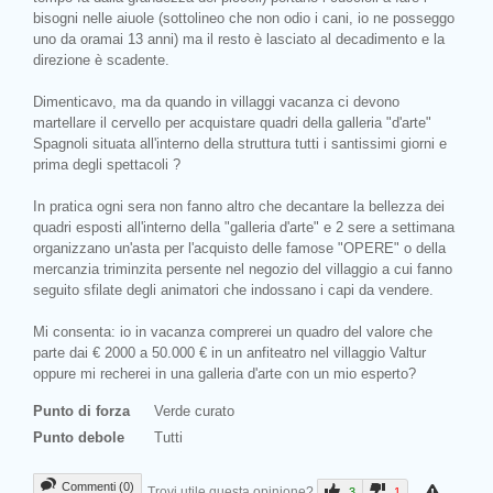
bisogni nelle aiuole (sottolineo che non odio i cani, io ne posseggo
uno da oramai 13 anni) ma il resto è lasciato al decadimento e la
direzione è scadente.
Dimenticavo, ma da quando in villaggi vacanza ci devono
martellare il cervello per acquistare quadri della galleria "d'arte"
Spagnoli situata all'interno della struttura tutti i santissimi giorni e
prima degli spettacoli ?
In pratica ogni sera non fanno altro che decantare la bellezza dei
quadri esposti all'interno della "galleria d'arte" e 2 sere a settimana
organizzano un'asta per l'acquisto delle famose "OPERE" o della
mercanzia triminzita persente nel negozio del villaggio a cui fanno
seguito sfilate degli animatori che indossano i capi da vendere.
Mi consenta: io in vacanza comprerei un quadro del valore che
parte dai € 2000 a 50.000 € in un anfiteatro nel villaggio Valtur
oppure mi recherei in una galleria d'arte con un mio esperto?
Punto di forza
Verde curato
Punto debole
Tutti
Commenti (0)
Trovi utile questa opinione?
3
1