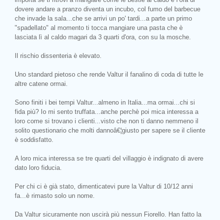
dovere andare a pranzo diventa un incubo, col fumo del barbecue
che invade la sala...che se arrivi un po' tardi...a parte un primo
"spadellato" al momento ti tocca mangiare una pasta che è
lasciata lì al caldo magari da 3 quarti d'ora, con su la mosche.
Il rischio dissenteria è elevato.
Uno standard pietoso che rende Valtur il fanalino di coda di tutte le
altre catene ormai.
Sono finiti i bei tempi Valtur...almeno in Italia...ma ormai...chi si
fida più? Io mi sento truffata...anche perchè poi mica interessa a
loro come si trovano i clienti...visto che non ti danno nemmeno il
solito questionario che molti dannoâ€¦giusto per sapere se il cliente
è soddisfatto.
A loro mica interessa se tre quarti del villaggio è indignato di avere
dato loro fiducia.
Per chi ci è già stato, dimenticatevi pure la Valtur di 10/12 anni
fa...è rimasto solo un nome.
Da Valtur sicuramente non uscirà più nessun Fiorello. Han fatto la