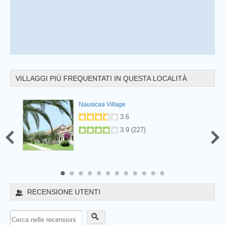
VILLAGGI PIÙ FREQUENTATI IN QUESTA LOCALITÀ
Nausicaa Village
.5
(
90
)
3.6
3.9
(
227
)
8
9
10
11
12
RECENSIONE UTENTI