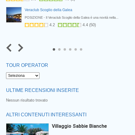
Veraclub Scoglio della Galea
POSIZIONE - Il Veraclub Scoglio della Galea è una novità nella...
4.2
4.4
(
50
)
Next
5
6
TOUR OPERATOR
ULTIME RECENSIONI INSERITE
Nessun risultato trovato
ALTRI CONTENUTI INTERESSANTI
Villaggio Sabbie Bianche