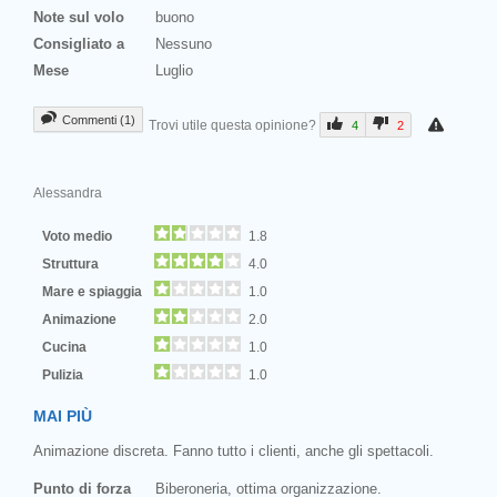
Note sul volo
buono
Consigliato a
Nessuno
Mese
Luglio
Commenti (1)
Trovi utile questa opinione?
4
2
Alessandra
Voto medio
1.8
Struttura
4.0
Mare e spiaggia
1.0
Animazione
2.0
Cucina
1.0
Pulizia
1.0
MAI PIÙ
Animazione discreta. Fanno tutto i clienti, anche gli spettacoli.
Punto di forza
Biberoneria, ottima organizzazione.