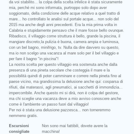
da voi stabilito... la colpa della scelta infelice è stata sicuramente
mia, perché mi sono informata, purtroppo solo dopo aver
soggiornato, della condizione delle acque relativo a quel tratto di
mare... ho controllato le analisi sul portale acque... non solo del
2015 ma anche degli anni precedenti. Era la mia prima volta in
Calabria e stupidamente pensavo che il mare fosse bello ovunque.
Ribadisco, il villaggio come struttura è bello, grande la piscina, il
mangiare discreto,la pulizia è buona, camera ampia e luminosa,
con un bel bagno, minifrigo, tv. Nulla da dire davvero su questo,
ma io non scelgo una vacanza al mare solo per il bel villaggio e
per fare il bagno "in piscina"!
La nostra scelta per questo villaggio era sostenuta anche dalla
presenza di una pineta secolare che costeggia il mare e la
possibilità quindi di poter camminare e correre nella pineta fino al
paese vicino, ma grandissima la delusione anche qui: cosparsa di
rifiuti, dai materassi, agli pneumatici, ai sacchetti di immondizia...
impercorribile. Anche questo mi si dirà, non è colpa del gestore,
ma chi sceglie una vacanza deve a mio avviso conoscere anche
come è l'ambiente un passo fuori dal villaggio!
Per noi è stata una delusione pazzesca... non torneremmo
nemmeno gratis.
Escursioni
Non sono mai fattibili, dovete avere la
consigliate
macchina!