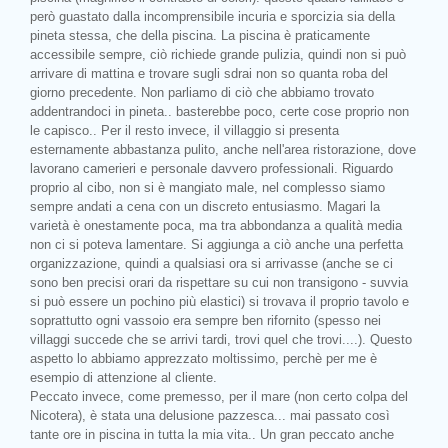
però guastato dalla incomprensibile incuria e sporcizia sia della
pineta stessa, che della piscina. La piscina è praticamente
accessibile sempre, ciò richiede grande pulizia, quindi non si può
arrivare di mattina e trovare sugli sdrai non so quanta roba del
giorno precedente. Non parliamo di ciò che abbiamo trovato
addentrandoci in pineta.. basterebbe poco, certe cose proprio non
le capisco.. Per il resto invece, il villaggio si presenta
esternamente abbastanza pulito, anche nell'area ristorazione, dove
lavorano camerieri e personale davvero professionali. Riguardo
proprio al cibo, non si è mangiato male, nel complesso siamo
sempre andati a cena con un discreto entusiasmo. Magari la
varietà è onestamente poca, ma tra abbondanza a qualità media
non ci si poteva lamentare. Si aggiunga a ciò anche una perfetta
organizzazione, quindi a qualsiasi ora si arrivasse (anche se ci
sono ben precisi orari da rispettare su cui non transigono - suvvia
si può essere un pochino più elastici) si trovava il proprio tavolo e
soprattutto ogni vassoio era sempre ben rifornito (spesso nei
villaggi succede che se arrivi tardi, trovi quel che trovi....). Questo
aspetto lo abbiamo apprezzato moltissimo, perchè per me è
esempio di attenzione al cliente.
Peccato invece, come premesso, per il mare (non certo colpa del
Nicotera), è stata una delusione pazzesca... mai passato così
tante ore in piscina in tutta la mia vita.. Un gran peccato anche