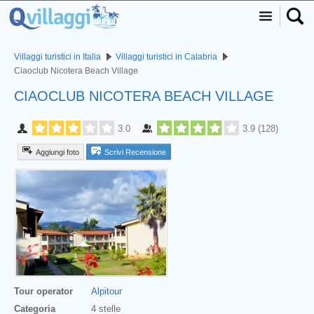
Villaggi turistici in Italia
Villaggi turistici in Calabria
Ciaoclub Nicotera Beach Village
CIAOCLUB NICOTERA BEACH VILLAGE
3.0
3.9
(
128
)
Aggiungi foto
Scrivi Recensione
Tour operator
Alpitour
Categoria
4 stelle