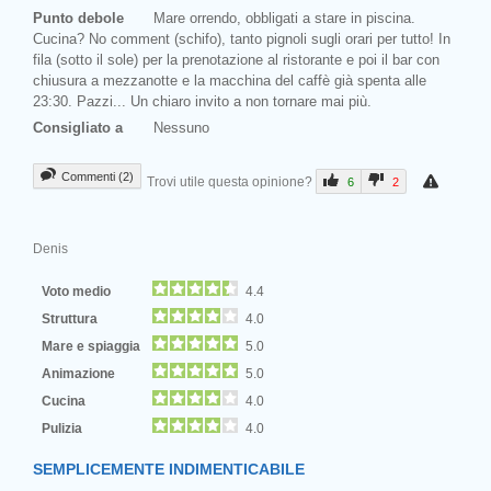
Punto debole
Mare orrendo, obbligati a stare in piscina.
Cucina? No comment (schifo), tanto pignoli sugli orari per tutto! In
fila (sotto il sole) per la prenotazione al ristorante e poi il bar con
chiusura a mezzanotte e la macchina del caffè già spenta alle
23:30. Pazzi... Un chiaro invito a non tornare mai più.
Consigliato a
Nessuno
Commenti (2)
Trovi utile questa opinione?
6
2
Denis
Voto medio
4.4
Struttura
4.0
Mare e spiaggia
5.0
Animazione
5.0
Cucina
4.0
Pulizia
4.0
SEMPLICEMENTE INDIMENTICABILE