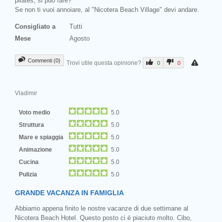
pilates, si può fare?
Se non ti vuoi annoiare, al "Nicotera Beach Village" devi andare.
Consigliato a
Tutti
Mese
Agosto
Commenti (0)
Trovi utile questa opinione?
0
0
Vladimir
Voto medio
5.0
Struttura
5.0
Mare e spiaggia
5.0
Animazione
5.0
Cucina
5.0
Pulizia
5.0
GRANDE VACANZA IN FAMIGLIA
Abbiamo appena finito le nostre vacanze di due settimane al
Nicotera Beach Hotel. Questo posto ci è piaciuto molto. Cibo,