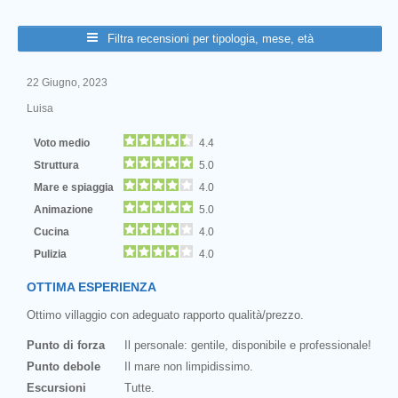
Filtra recensioni per tipologia, mese, età
22 Giugno, 2023
Luisa
Voto medio
4.4
Struttura
5.0
Mare e spiaggia
4.0
Animazione
5.0
Cucina
4.0
Pulizia
4.0
OTTIMA ESPERIENZA
Ottimo villaggio con adeguato rapporto qualità/prezzo.
Punto di forza
Il personale: gentile, disponibile e professionale!
Punto debole
Il mare non limpidissimo.
Escursioni
Tutte.