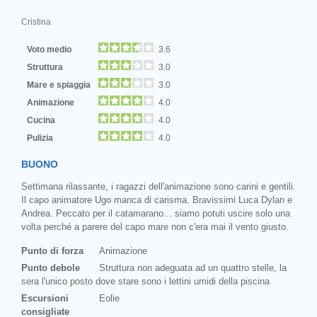
Cristina
Voto medio
3.6
Struttura
3.0
Mare e spiaggia
3.0
Animazione
4.0
Cucina
4.0
Pulizia
4.0
BUONO
Settimana rilassante, i ragazzi dell'animazione sono carini e gentili.
Il capo animatore Ugo manca di carisma. Bravissimi Luca Dylan e
Andrea. Peccato per il catamarano... siamo potuti uscire solo una
volta perché a parere del capo mare non c'era mai il vento giusto.
Punto di forza
Animazione
Punto debole
Struttura non adeguata ad un quattro stelle, la
sera l'unico posto dove stare sono i lettini umidi della piscina
Escursioni
Eolie
consigliate