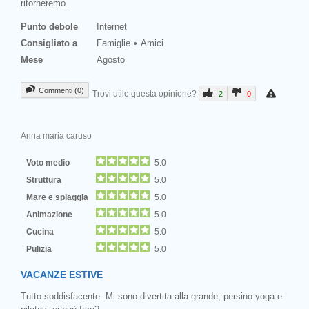
ritorneremo.
Punto debole
Internet
Consigliato a
Famiglie
Amici
Mese
Agosto
Commenti (0)
Trovi utile questa opinione?
2
0
Anna maria caruso
Voto medio
5.0
Struttura
5.0
Mare e spiaggia
5.0
Animazione
5.0
Cucina
5.0
Pulizia
5.0
VACANZE ESTIVE
Tutto soddisfacente. Mi sono divertita alla grande, persino yoga e