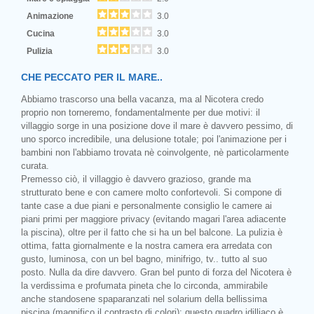
Animazione
3.0
Cucina
3.0
Pulizia
3.0
CHE PECCATO PER IL MARE..
Abbiamo trascorso una bella vacanza, ma al Nicotera credo
proprio non torneremo, fondamentalmente per due motivi: il
villaggio sorge in una posizione dove il mare è davvero pessimo, di
uno sporco incredibile, una delusione totale; poi l'animazione per i
bambini non l'abbiamo trovata nè coinvolgente, nè particolarmente
curata.
Premesso ciò, il villaggio è davvero grazioso, grande ma
strutturato bene e con camere molto confortevoli. Si compone di
tante case a due piani e personalmente consiglio le camere ai
piani primi per maggiore privacy (evitando magari l'area adiacente
la piscina), oltre per il fatto che si ha un bel balcone. La pulizia è
ottima, fatta giornalmente e la nostra camera era arredata con
gusto, luminosa, con un bel bagno, minifrigo, tv.. tutto al suo
posto. Nulla da dire davvero. Gran bel punto di forza del Nicotera è
la verdissima e profumata pineta che lo circonda, ammirabile
anche standosene spaparanzati nel solarium della bellissima
piscina (magnifico il contrasto di colori): questo quadro idilliaco è