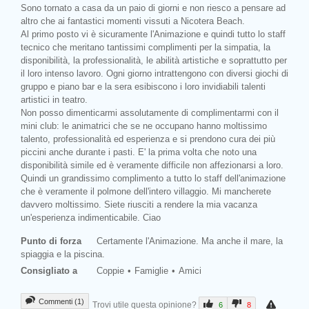
Sono tornato a casa da un paio di giorni e non riesco a pensare ad
altro che ai fantastici momenti vissuti a Nicotera Beach.
Al primo posto vi è sicuramente l'Animazione e quindi tutto lo staff
tecnico che meritano tantissimi complimenti per la simpatia, la
disponibilità, la professionalità, le abilità artistiche e soprattutto per
il loro intenso lavoro. Ogni giorno intrattengono con diversi giochi di
gruppo e piano bar e la sera esibiscono i loro invidiabili talenti
artistici in teatro.
Non posso dimenticarmi assolutamente di complimentarmi con il
mini club: le animatrici che se ne occupano hanno moltissimo
talento, professionalità ed esperienza e si prendono cura dei più
piccini anche durante i pasti. E' la prima volta che noto una
disponibilità simile ed è veramente difficile non affezionarsi a loro.
Quindi un grandissimo complimento a tutto lo staff dell'animazione
che è veramente il polmone dell'intero villaggio. Mi mancherete
davvero moltissimo. Siete riusciti a rendere la mia vacanza
Prev
un'esperienza indimenticabile. Ciao
Punto di forza
Certamente l'Animazione. Ma anche il mare, la
spiaggia e la piscina.
Consigliato a
Coppie
Famiglie
Amici
Commenti (1)
Trovi utile questa opinione?
6
8