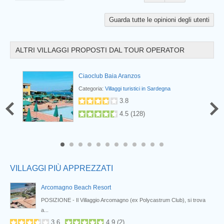
Guarda tutte le opinioni degli utenti
ALTRI VILLAGGI PROPOSTI DAL TOUR OPERATOR
Ciaoclub Baia Aranzos
Categoria:
Villaggi turistici in Sardegna
3.8
4.5
(
128
)
Prev
8
9
10
11
12
VILLAGGI PIÙ APPREZZATI
Arcomagno Beach Resort
POSIZIONE - Il Villaggio Arcomagno (ex Polycastrum Club), si trova
a...
3.6
4.9
(
2
)