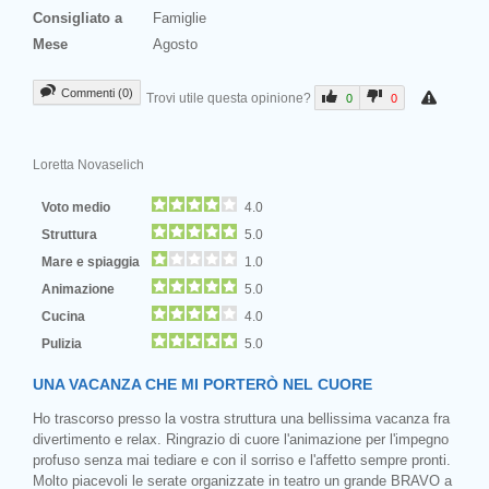
Consigliato a
Famiglie
Mese
Agosto
Commenti (0)
Trovi utile questa opinione?
0
0
Loretta Novaselich
Voto medio
4.0
Struttura
5.0
Mare e spiaggia
1.0
Animazione
5.0
Cucina
4.0
Pulizia
5.0
UNA VACANZA CHE MI PORTERÒ NEL CUORE
Ho trascorso presso la vostra struttura una bellissima vacanza fra
divertimento e relax. Ringrazio di cuore l'animazione per l'impegno
profuso senza mai tediare e con il sorriso e l'affetto sempre pronti.
Molto piacevoli le serate organizzate in teatro un grande BRAVO a