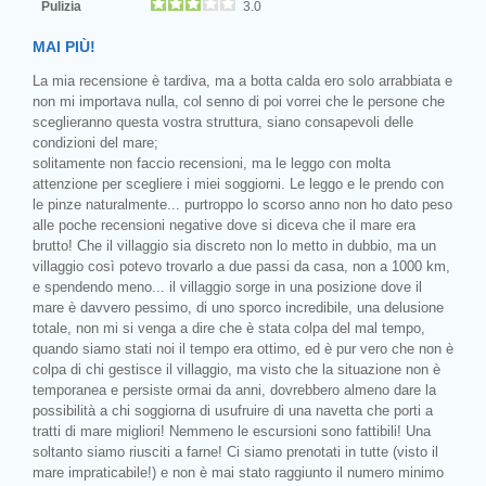
Pulizia
3.0
MAI PIÙ!
La mia recensione è tardiva, ma a botta calda ero solo arrabbiata e
non mi importava nulla, col senno di poi vorrei che le persone che
sceglieranno questa vostra struttura, siano consapevoli delle
condizioni del mare;
solitamente non faccio recensioni, ma le leggo con molta
attenzione per scegliere i miei soggiorni. Le leggo e le prendo con
le pinze naturalmente... purtroppo lo scorso anno non ho dato peso
alle poche recensioni negative dove si diceva che il mare era
brutto! Che il villaggio sia discreto non lo metto in dubbio, ma un
villaggio così potevo trovarlo a due passi da casa, non a 1000 km,
e spendendo meno... il villaggio sorge in una posizione dove il
mare è davvero pessimo, di uno sporco incredibile, una delusione
totale, non mi si venga a dire che è stata colpa del mal tempo,
quando siamo stati noi il tempo era ottimo, ed è pur vero che non è
colpa di chi gestisce il villaggio, ma visto che la situazione non è
temporanea e persiste ormai da anni, dovrebbero almeno dare la
possibilità a chi soggiorna di usufruire di una navetta che porti a
tratti di mare migliori! Nemmeno le escursioni sono fattibili! Una
soltanto siamo riusciti a farne! Ci siamo prenotati in tutte (visto il
mare impraticabile!) e non è mai stato raggiunto il numero minimo