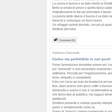
La cucina è buona e va dato merito al Dirett
Bella la serata di pesce e quella tipica cala
Antipaticissime le file per prenotare il tavolo
La pulizia delle stanze è buona è va dato me
miracoli e comunque un buon lavoro.
Un villaggio quindi discreto, con più di qualch
struttura (piccola).
Commenti (0)
Gianfranco Panzarella
Carino ma perfettibile in vari punti
Forse l'animazione dovrebbe essere piu' cura
piu' "presente" e non presentare solamente p
settimana. Peccato per l'organizzazione, per
bravi, simpatici e competenti.
Il tiro con l'arco ad orari da levataccia ad e
fare, dopo pranzo solo gioco caffe' e buonan
striminzito e scarno e non e' un'alternativa a
che fanno fare al pubblico, ma ragazzi dovete 
spettacoli!
Direttore presente e cortese quando interpel
pareri o semplicemnte come va.
Orario di "rilascio" camera inadeguato ai sog