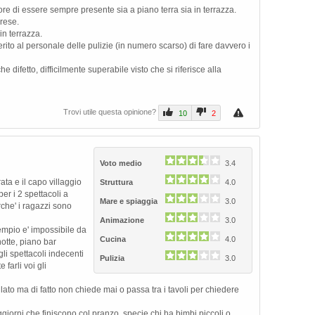
ore di essere sempre presente sia a piano terra sia in terrazza.
brese.
 in terrazza.
rito al personale delle pulizie (in numero scarso) di fare davvero i
e difetto, difficilmente superabile visto che si riferisce alla
Trovi utile questa opinione?
10
2
Voto medio
3.4
ta e il capo villaggio
Struttura
4.0
er i 2 spettacoli a
Mare e spiaggia
3.0
che' i ragazzi sono
Animazione
3.0
sempio e' impossibile da
Cucina
4.0
otte, piano bar
gli spettacoli indecenti
Pulizia
3.0
farli voi gli
lato ma di fatto non chiede mai o passa tra i tavoli per chiedere
giorni che finiscono col pranzo, specie chi ha bimbi piccoli o