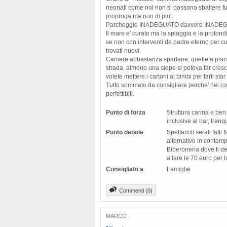
neonati come noi non si possono sbattere fuor
proproga ma non di piu'.
Parcheggio INADEGUATO davvero INADE
Il mare e' curato ma la spiaggia e la profond
se non con interventi da padre eterno per cui 
trovati nuovi.
Camere abbastanza spartane, quelle a piano 
strada, almeno una siepe si poteva far crescer
volete mettere i cartoni ai bimbi per farli star
Tutto sommato da consigliare perche' nel com
perfettibili.
Punto di forza
Struttura carina e be
inclusive al bar, tranqui
Punto debole
Spettacoli serali fatti 
alternativo in contempo
Biberoneria dove ti d
a fare le 70 euro per 
Consigliato a
Famiglie
Commenti (0)
MARCO