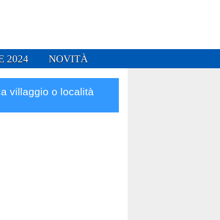
E 2024
NOVITÀ
a villaggio o località