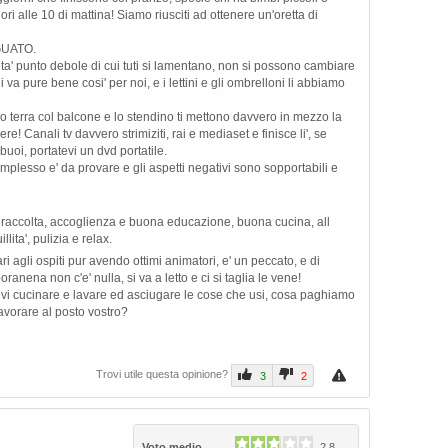
i alle 10 di mattina! Siamo riusciti ad ottenere un'oretta di
GUATO.
ita' punto debole di cui tuti si lamentano, non si possono cambiare
va pure bene cosi' per noi, e i lettini e gli ombrelloni li abbiamo
terra col balcone e lo stendino ti mettono davvero in mezzo la
e! Canali tv davvero strimiziti, rai e mediaset e finisce li', se
 buoi, portatevi un dvd portatile.
plesso e' da provare e gli aspetti negativi sono sopportabili e
n raccolta, accoglienza e buona educazione, buona cucina, all
llita', pulizia e relax.
fari agli ospiti pur avendo ottimi animatori, e' un peccato, e di
ranena non c'e' nulla, si va a letto e ci si taglia le vene!
evi cucinare e lavare ed asciugare le cose che usi, cosa paghiamo
lavorare al posto vostro?
Trovi utile questa opinione?
3
2
Voto medio
2.8