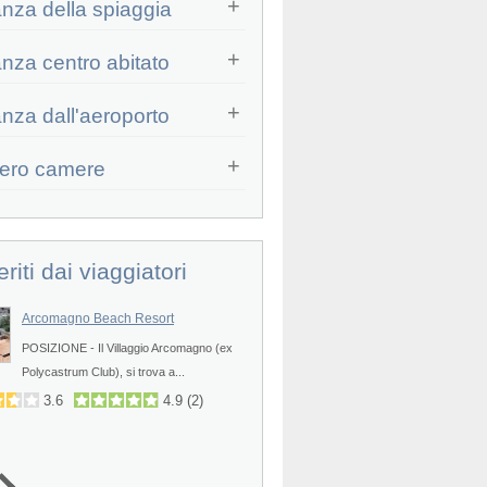
anza della spiaggia
anza centro abitato
Prev
anza dall'aeroporto
ero camere
eriti dai viaggiatori
Arcomagno Beach Resort
Veraclub Scoglio della Galea
POSIZIONE - Il Villaggio Arcomagno (ex
POSIZIONE - Il Veraclub Scoglio 
Prev
Polycastrum Club), si trova a...
Galea è una novità nella...
3.6
4.9
(
2
)
4.2
4.4
(