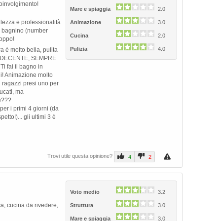
oinvolgimento!
Mare e spiaggia
2.0
ilezza e professionalità
Animazione
3.0
il bagnino (number
Cucina
2.0
roppo!
Pulizia
4.0
ura è molto bella, pulita
e INDECENTE, SEMPRE
 fai il bagno in
ni! Animazione molto
Next
i ragazzi presi uno per
ucati, ma
'è???
per i primi 4 giorni (da
tto!)... gli ultimi 3 è
Trovi utile questa opinione?
4
2
Voto medio
3.2
ca, cucina da rivedere,
Struttura
3.0
Mare e spiaggia
3.0