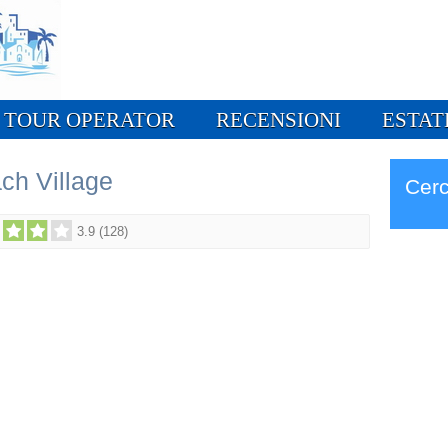
TOUR OPERATOR
RECENSIONI
ESTAT
ch Village
Cerc
3.9
(
128
)