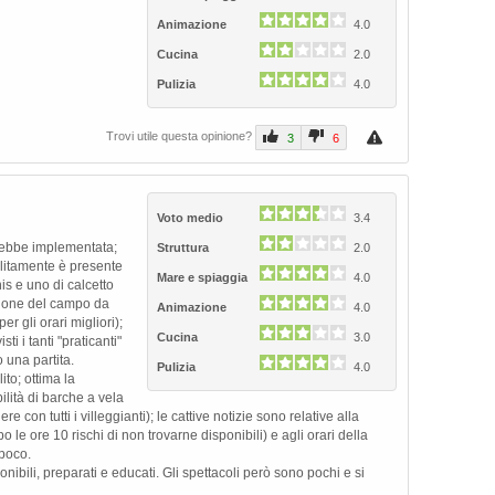
Animazione
4.0
Cucina
2.0
Pulizia
4.0
Trovi utile questa opinione?
3
6
Voto medio
3.4
drebbe implementata;
Struttura
2.0
olitamente è presente
Mare e spiaggia
4.0
is e uno di calcetto
azione del campo da
Animazione
4.0
per gli orari migliori);
Cucina
3.0
i i tanti "praticanti"
 una partita.
Pulizia
4.0
to; ottima la
lità di barche a vela
e con tutti i villeggianti); le cattive notizie sono relative alla
po le ore 10 rischi di non trovarne disponibili) e agli orari della
 poco.
ibili, preparati e educati. Gli spettacoli però sono pochi e si