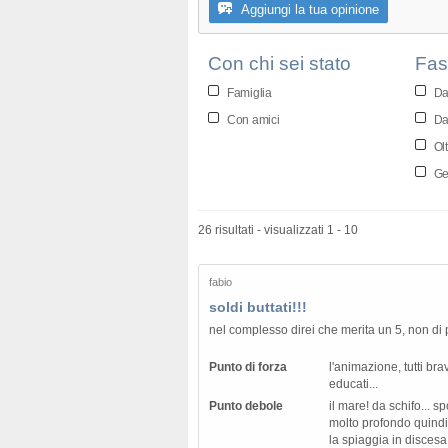
Aggiungi la tua opinione
Con chi sei stato
Fas
Famiglia
Da
Con amici
Da
Olt
Gen
26 risultati - visualizzati 1 - 10
fabio
soldi buttati!!!
nel complesso direi che merita un 5, non di p
Punto di forza
l'animazione, tutti bra
educati...
Punto debole
il mare! da schifo... s
molto profondo quindi 
la spiaggia in discesa