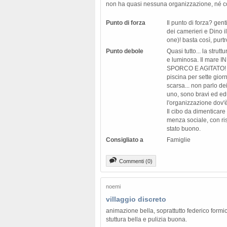
non ha quasi nessuna organizzazione, né c
Punto di forza
Il punto di forza? gent
dei camerieri e Dino 
one)! basta così, purt
Punto debole
Quasi tutto... la strutt
e luminosa. Il mar
SPORCO E AGITATO! Ti
piscina per sette gior
scarsa... non parlo de
uno, sono bravi ed ed
l'organizzazione dov
Il cibo da dimenticare 
menza sociale, con rispe
stato buono.
Consigliato a
Famiglie
Commenti (0)
noemi
villaggio discreto
animazione bella, soprattutto federico formi
stuttura bella e pulizia buona.