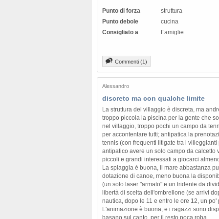
Punto di forza
struttura
Punto debole
cucina
Consigliato a
Famiglie
Commenti (1)
Alessandro
discreto ma con qualche limite
La struttura del villaggio è discreta, ma an
troppo piccola la piscina per la gente che s
nel villaggio, troppo pochi un campo da tenn
per accontentare tutti; antipatica la prenot
tennis (con frequenti litigate tra i villeggianti 
antipatico avere un solo campo da calcetto vist
piccoli e grandi interessati a giocarci almeno
La spiaggia è buona, il mare abbastanza puli
dotazione di canoe, meno buona la disponibi
(un solo laser "armato" e un tridente da divider
libertà di scelta dell'ombrellone (se arrivi do
nautica, dopo le 11 e entro le ore 12, un po'
L'animazione è buona, e i ragazzi sono dispon
basano sul canto, per il resto poca roba.