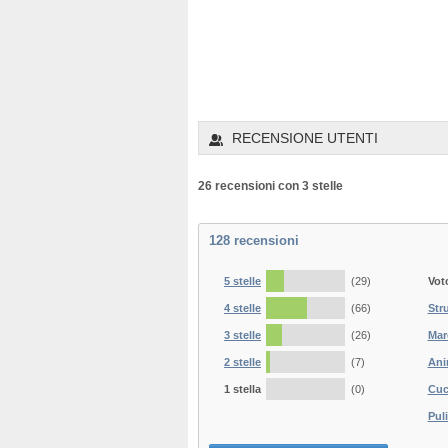
RECENSIONE UTENTI
26 recensioni con 3 stelle
128
recensioni
5 stelle
(29)
Vot
4 stelle
(66)
Str
3 stelle
(26)
Mar
2 stelle
(7)
Ani
1 stella
(0)
Cuc
Puli