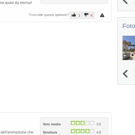
ina quasi da mensa!
1
2
3
4
5
Trovi utile questa opinione?
1
6
Foto
1
2
3
4
Next
Voto medio
3.0
e dell'animazione che
Struttura
4.0