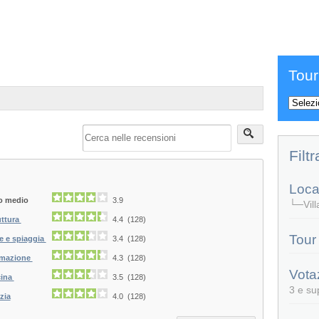
Tour
Filtr
Local
o medio
3.9
└─Villa
uttura
4.4 (128)
Tour
e e spiaggia
3.4 (128)
mazione
4.3 (128)
Vota
ina
3.5 (128)
3 e su
zia
4.0 (128)