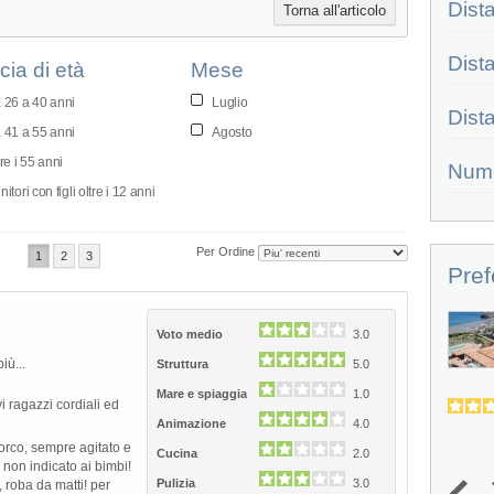
Dist
Torna all'articolo
Dist
cia di età
Mese
 26 a 40 anni
Luglio
Dist
 41 a 55 anni
Agosto
re i 55 anni
Num
itori con figli oltre i 12 anni
Per Ordine
1
2
3
Pref
Villaggio L'Oasi
Voto medio
3.0
Immerso nel cuore di una folta macchia
iù...
Struttura
5.0
mediterranea, tra il profumo...
Mare e spiaggia
1.0
vi ragazzi cordiali ed
4.0
4.2
(
36
)
Animazione
4.0
porco, sempre agitato e
Cucina
2.0
non indicato ai bimbi!
Pulizia
3.0
, roba da matti! per