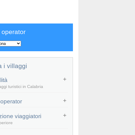
 operator
a i villaggi
ità
ggi turistici in Calabria
 operator
zione viaggiatori
periore