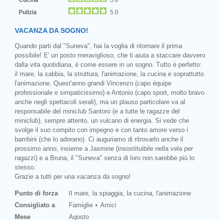
Pulizia
5.0
VACANZA DA SOGNO!
Quando parti dal "Suneva", hai la voglia di ritornare il prima
possibile! E' un posto meraviglioso, che ti aiuta a staccare davvero
dalla vita quotidiana, è come essere in un sogno. Tutto è perfetto:
il mare, la sabbia, la struttura, l'animazione, la cucina e soprattutto
l'animazione. Quest'anno grandi Vincenzo (capo équipe
professionale e simpaticissimo) e Antonio (capo sport, molto bravo
anche negli spettacoli serali), ma un plauso particolare va al
responsabile del miniclub Santoro (e a tutte le ragazze del
miniclub), sempre attento, un vulcano di energia. Si vede che
svolge il suo compito con impegno e con tanto amore verso i
bambini (che lo adorano). Ci auguriamo di ritrovarlo anche il
prossimo anno, insieme a Jasmine (insostituibile nella vela per
ragazzi) e a Bruna; il "Suneva" senza di loro non sarebbe più lo
stesso.
Grazie a tutti per una vacanza da sogno!
Punto di forza
Il mare, la spiaggia, la cucina, l'animazione
Consigliato a
Famiglie
Amici
Mese
Agosto