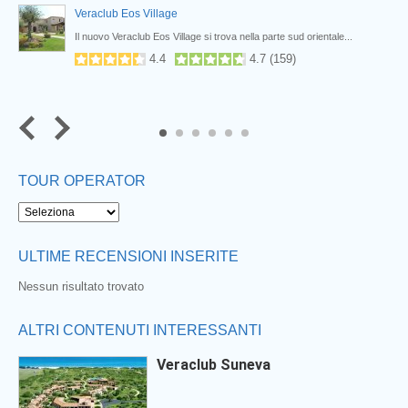
Veraclub Eos Village
Il nuovo Veraclub Eos Village si trova nella parte sud orientale...
4.4
4.7
(
159
)
5
6
TOUR OPERATOR
ULTIME RECENSIONI INSERITE
Nessun risultato trovato
ALTRI CONTENUTI INTERESSANTI
Veraclub Suneva