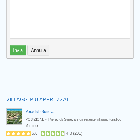
Invia
Annulla
Prev
VILLAGGI PIÙ APPREZZATI
Veraclub Suneva
POSIZIONE - Il Veraclub Suneva è un recente villaggio turistico
Veratour...
5.0
4.8
(
201
)