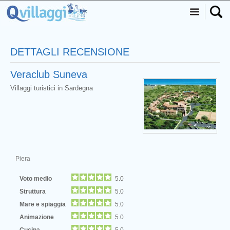
DETTAGLI RECENSIONE
Veraclub Suneva
Villaggi turistici in Sardegna
Piera
Voto medio
5.0
Struttura
5.0
Mare e spiaggia
5.0
Animazione
5.0
Cucina
5.0