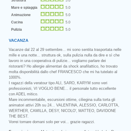
Struttura
5.0
Mare e spiaggia
5.0
Animazione
5.0
Cucina
5.0
Pulizia
5.0
VACANZA
Vacanze dal 22 al 29 settembre... mi sono sentita trasportata nelle
mille e una notte... struttura ok, sulla pulizia nulla da dire e sì che
lavoro in una cooperativa di pulizie... vogliamo parlare dei
ristoranti? Ho allergie alimentari da shock anafilattico, ho trovato
molta disponibilità dallo chef FRANCESCO che mi ha tutelato al
1000%.
I ragazzi della veratour tipo ALI, SARO, KARYM sono veri
professionisti, VI VOGLIO BENE... il personale tutto eccellente
con ADEL mitico.
Mare incommentabile, escursioni ottime, ciliegina sulla torta gli
animatori attivi 20h su 24... VALENTINA, ALESSIO, CARLOTTA,
WERTHER, CAMILLA, DESY, NICOLO', MATTEO, DAVIDONE
THE BEST.
Vorrei tornare domani solo per voi... grazie ragazzi.