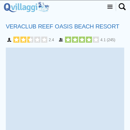
VERACLUB REEF OASIS BEACH RESORT
2.4
4.1
(
245
)