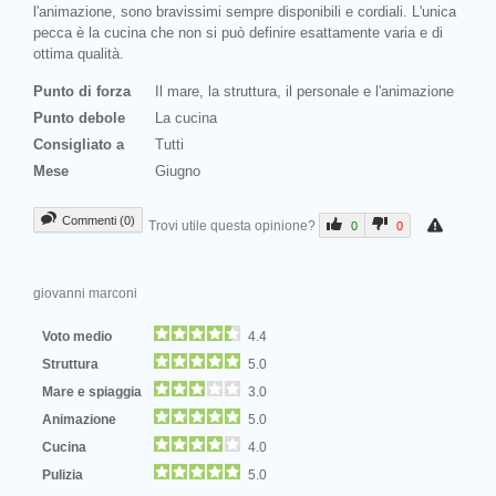
l'animazione, sono bravissimi sempre disponibili e cordiali. L'unica
pecca è la cucina che non si può definire esattamente varia e di
ottima qualità.
Punto di forza
Il mare, la struttura, il personale e l'animazione
Punto debole
La cucina
Consigliato a
Tutti
Mese
Giugno
Commenti (0)
Trovi utile questa opinione?
0
0
giovanni marconi
Voto medio
4.4
Struttura
5.0
Mare e spiaggia
3.0
Animazione
5.0
Cucina
4.0
Pulizia
5.0