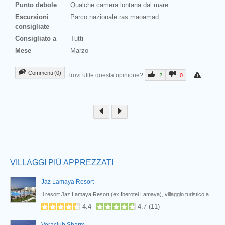
Punto debole
Qualche camera lontana dal mare
Escursioni
Parco nazionale ras maoamad
consigliate
Consigliato a
Tutti
Mese
Marzo
Commenti (0)
Trovi utile questa opinione?
2
0
Prev
VILLAGGI PIÙ APPREZZATI
Jaz Lamaya Resort
Nabq
Il resort Jaz Lamaya Resort (ex Iberotel Lamaya), villaggio turistico a...
4.4
4.7
(
11
)