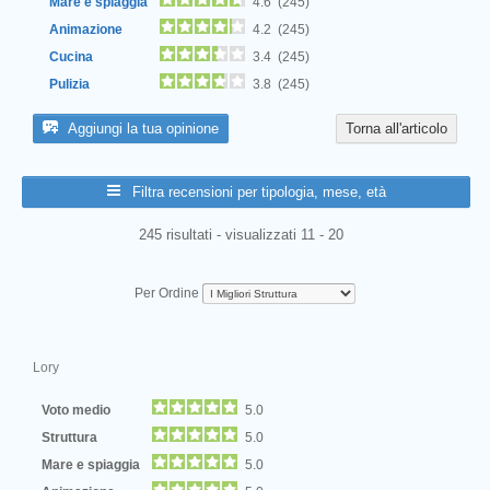
Mare e spiaggia
4.6 (245)
Animazione
4.2 (245)
Cucina
3.4 (245)
Pulizia
3.8 (245)
Aggiungi la tua opinione
Torna all'articolo
Filtra recensioni per tipologia, mese, età
245 risultati - visualizzati 11 - 20
Per Ordine
Lory
Voto medio
5.0
Struttura
5.0
Mare e spiaggia
5.0