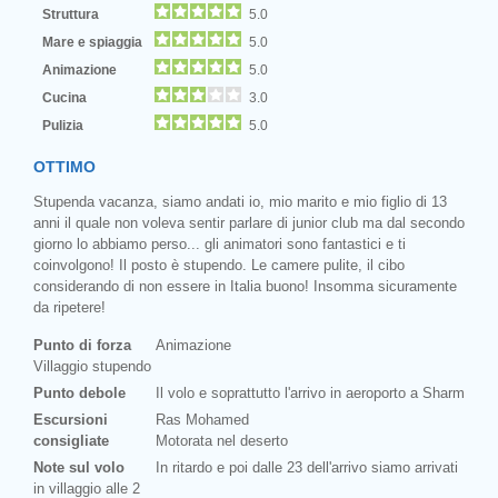
Struttura
5.0
Mare e spiaggia
5.0
Animazione
5.0
Cucina
3.0
Pulizia
5.0
OTTIMO
Stupenda vacanza, siamo andati io, mio marito e mio figlio di 13
anni il quale non voleva sentir parlare di junior club ma dal secondo
giorno lo abbiamo perso... gli animatori sono fantastici e ti
coinvolgono! Il posto è stupendo. Le camere pulite, il cibo
considerando di non essere in Italia buono! Insomma sicuramente
da ripetere!
Punto di forza
Animazione
Villaggio stupendo
Punto debole
Il volo e soprattutto l'arrivo in aeroporto a Sharm
Escursioni
Ras Mohamed
consigliate
Motorata nel deserto
Note sul volo
In ritardo e poi dalle 23 dell'arrivo siamo arrivati
in villaggio alle 2