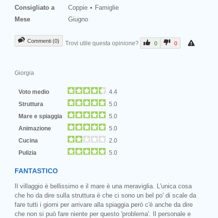
Consigliato a
Coppie
Famiglie
Mese
Giugno
Commenti (0)
Trovi utile questa opinione?
0
0
Giorgia
Voto medio
4.4
Struttura
5.0
Mare e spiaggia
5.0
Animazione
5.0
Cucina
2.0
Pulizia
5.0
FANTASTICO
Il villaggio è bellissimo e il mare è una meraviglia. L'unica cosa
che ho da dire sulla struttura è che ci sono un bel po' di scale da
fare tutti i giorni per arrivare alla spiaggia però c'è anche da dire
che non si può fare niente per questo 'problema'. Il personale e