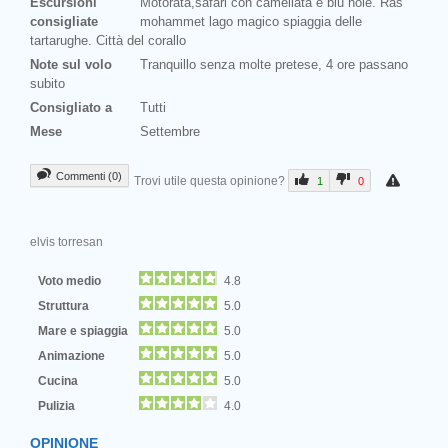
Escursioni
Motorata,safari con camellata e blu hole. Ras
consigliate
mohammet lago magico spiaggia delle
tartarughe. Città del corallo
Note sul volo
Tranquillo senza molte pretese, 4 ore passano
subito
Consigliato a
Tutti
Mese
Settembre
Commenti (0)
Trovi utile questa opinione?
1
0
elvis torresan
Voto medio
4.8
Struttura
5.0
Mare e spiaggia
5.0
Animazione
5.0
Cucina
5.0
Pulizia
4.0
OPINIONE