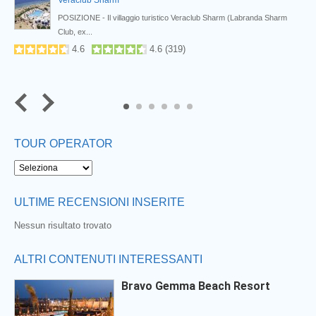
Veraclub Sharm
POSIZIONE - Il villaggio turistico Veraclub Sharm (Labranda Sharm
Club, ex...
4.6
4.6
(
319
)
5
6
TOUR OPERATOR
ULTIME RECENSIONI INSERITE
Nessun risultato trovato
ALTRI CONTENUTI INTERESSANTI
Bravo Gemma Beach Resort