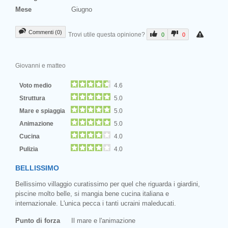
Mese
Giugno
Commenti (0)
Trovi utile questa opinione?
0
0
Giovanni e matteo
Voto medio
4.6
Struttura
5.0
Mare e spiaggia
5.0
Animazione
5.0
Cucina
4.0
Pulizia
4.0
BELLISSIMO
Bellissimo villaggio curatissimo per quel che riguarda i giardini,
piscine molto belle, si mangia bene cucina italiana e
internazionale. L'unica pecca i tanti ucraini maleducati.
Punto di forza
Il mare e l'animazione