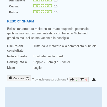
Animazione
5.0
Cucina
5.0
Pulizia
5.0
RESORT SHARM
Bellissima struttura molto pulita, mare stupendo, personale
gentilissimo, escursione fantastica con bagnino Mohamed
grandissimo, bellissima vacanza la consiglio.
Escursioni
Tutte dalla motorata alla cammellata puntuale
consigliate
Note sul volo
Puntuale niente ritardi
Consigliato a
Coppie
Famiglie
Amici
Mese
Luglio
Commenti (0)
Trovi utile questa opinione?
0
0