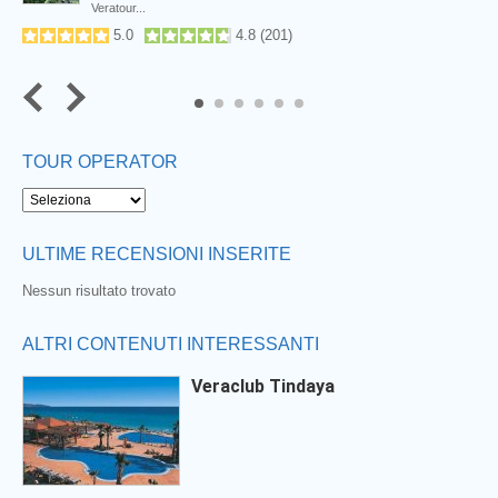
Veratour...
5.0
4.8
(
201
)
5
6
TOUR OPERATOR
ULTIME RECENSIONI INSERITE
Nessun risultato trovato
ALTRI CONTENUTI INTERESSANTI
Veraclub Tindaya