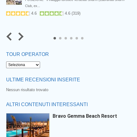
Club, ex...
4.6
4.6
(
319
)
5
6
TOUR OPERATOR
ULTIME RECENSIONI INSERITE
Nessun risultato trovato
ALTRI CONTENUTI INTERESSANTI
Bravo Gemma Beach Resort