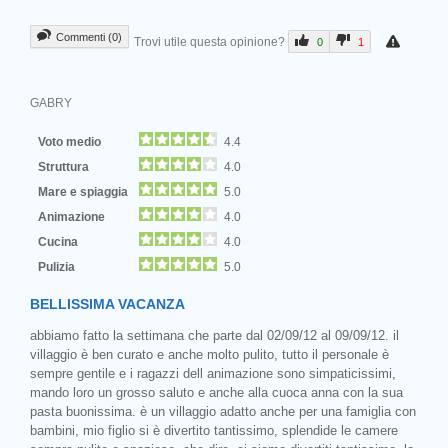
Commenti (0)
Trovi utile questa opinione?
0
1
GABRY
Voto medio
4.4
Struttura
4.0
Mare e spiaggia
5.0
Animazione
4.0
Cucina
4.0
Pulizia
5.0
BELLISSIMA VACANZA
abbiamo fatto la settimana che parte dal 02/09/12 al 09/09/12. il
villaggio è ben curato e anche molto pulito, tutto il personale è
sempre gentile e i ragazzi dell animazione sono simpaticissimi,
mando loro un grosso saluto e anche alla cuoca anna con la sua
pasta buonissima. è un villaggio adatto anche per una famiglia con
bambini, mio figlio si è divertito tantissimo, splendide le camere