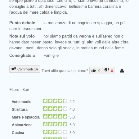
sempre pulite e spaziose. che dire, ci siamo divertiti tantissimo, lo
consiglio a tutti. ah dimenticavo, bellissima barriera corallina e
l'acqua del mare calda e limpida.
Punto debole
la mancanza di un bagnino in spiaggia, un po'
care le escursioni
Note sul volo
noi siamo partiti da verona e sull'aereo non ci
hanno dato nesun pasto, invece su tutti gli altri voli dalle altre citta
davano i pasti, danno solo gli snack, in pratica muori dalla fame
Consigliato a
Famiglie
Commenti (0)
Trovi utile questa opinione?
0
0
Ettore - Bari
Voto medio
4.2
Struttura
4.0
Mare e spiaggia
5.0
Animazione
5.0
Cucina
3.0