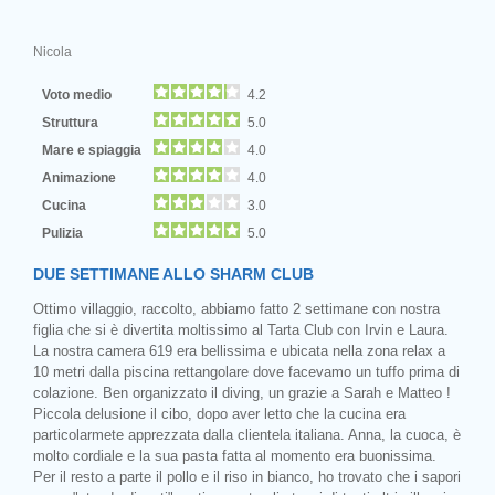
Nicola
Voto medio
4.2
Struttura
5.0
Mare e spiaggia
4.0
Animazione
4.0
Cucina
3.0
Pulizia
5.0
DUE SETTIMANE ALLO SHARM CLUB
Ottimo villaggio, raccolto, abbiamo fatto 2 settimane con nostra
figlia che si è divertita moltissimo al Tarta Club con Irvin e Laura.
La nostra camera 619 era bellissima e ubicata nella zona relax a
10 metri dalla piscina rettangolare dove facevamo un tuffo prima di
colazione. Ben organizzato il diving, un grazie a Sarah e Matteo !
Piccola delusione il cibo, dopo aver letto che la cucina era
particolarmete apprezzata dalla clientela italiana. Anna, la cuoca, è
molto cordiale e la sua pasta fatta al momento era buonissima.
Per il resto a parte il pollo e il riso in bianco, ho trovato che i sapori