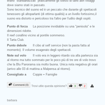
erano "standardizzati" praticamente gli stessi di tanti altri villaggi
dove siamo stati in passato.
Sono tecnico del suono ed è un peccato che durante gli spettacoli
tenessero gli altoparlanti (di ottima qualità) a un livello fortissimo,il
suono era distorto e pericoloso tra l'altro per l'udito degli ospiti.
Punto di forza
La posizione invidiabile su una "penisola" e le
dimensioni ridotte.
Il reef corallino vicino al pontile sommerso.
Il Tarta Club.
Punto debole
Il cibo al self service (non la pasta fatta al
momento). Il volume esagerato degli spettacoli.
Note sul volo
Il volo era in leggero ritardo sia alla partenza sia
al ritorno ma tutto sommato per le poco più di tre ore di volo trovo
che la Blu Panorama sia molto buona. Unica nota negativa gli orari
(arrivo alle 03 di mattina a Malpensa al ritorno).
Consigliato a
Coppie
Famiglie
Commenti (0)
Trovi utile questa opinione?
3
2
barbara