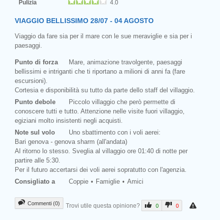
Pulizia
4.0
VIAGGIO BELLISSIMO 28/07 - 04 AGOSTO
Viaggio da fare sia per il mare con le sue meraviglie e sia per i
paesaggi.
Punto di forza
Mare, animazione travolgente, paesaggi
bellissimi e intriganti che ti riportano a milioni di anni fa (fare
escursioni).
Cortesia e disponibilità su tutto da parte dello staff del villaggio.
Punto debole
Piccolo villaggio che però permette di
conoscere tutti e tutto. Attenzione nelle visite fuori villaggio,
egiziani molto insistenti negli acquisti.
Note sul volo
Uno sbattimento con i voli aerei:
Bari genova - genova sharm (all'andata)
Al ritorno lo stesso. Sveglia al villaggio ore 01:40 di notte per
partire alle 5:30.
Per il futuro accertarsi dei voli aerei sopratutto con l'agenzia.
Consigliato a
Coppie
Famiglie
Amici
Commenti (0)
Trovi utile questa opinione?
0
0