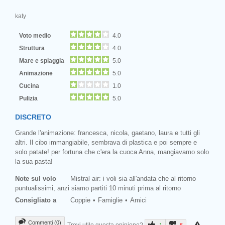
katy
Voto medio
4.0
Struttura
4.0
Mare e spiaggia
5.0
Animazione
5.0
Cucina
1.0
Pulizia
5.0
DISCRETO
Grande l'animazione: francesca, nicola, gaetano, laura e tutti gli
altri. Il cibo immangiabile, sembrava di plastica e poi sempre e
solo patate! per fortuna che c'era la cuoca Anna, mangiavamo solo
la sua pasta!
Note sul volo
Mistral air: i voli sia all'andata che al ritorno
puntualissimi, anzi siamo partiti 10 minuti prima al ritorno
Consigliato a
Coppie
Famiglie
Amici
Commenti (0)
Trovi utile questa opinione?