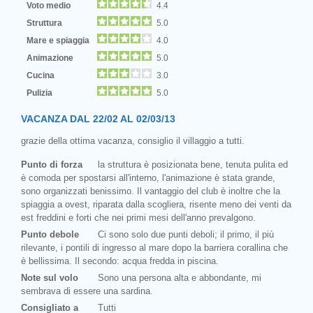
Voto medio
4.4
Struttura
5.0
Mare e spiaggia
4.0
Animazione
5.0
Cucina
3.0
Pulizia
5.0
VACANZA DAL 22/02 AL 02/03/13
grazie della ottima vacanza, consiglio il villaggio a tutti.
Punto di forza
la struttura è posizionata bene, tenuta pulita ed
è comoda per spostarsi all'interno, l'animazione è stata grande,
sono organizzati benissimo. Il vantaggio del club è inoltre che la
spiaggia a ovest, riparata dalla scogliera, risente meno dei venti da
est freddini e forti che nei primi mesi dell'anno prevalgono.
Punto debole
Ci sono solo due punti deboli; il primo, il più
rilevante, i pontili di ingresso al mare dopo la barriera corallina che
è bellissima. Il secondo: acqua fredda in piscina.
Note sul volo
Sono una persona alta e abbondante, mi
sembrava di essere una sardina.
Consigliato a
Tutti