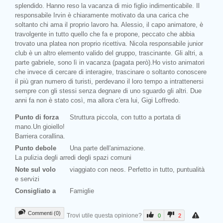
splendido. Hanno reso la vacanza di mio figlio indimenticabile. Il
responsabile Irvin è chiaramente motivato da una carica che
soltanto chi ama il proprio lavoro ha. Alessio, il capo animatore, è
travolgente in tutto quello che fa e propone, peccato che abbia
trovato una platea non proprio ricettiva. Nicola responsabile junior
club è un altro elemento valido del gruppo, trascinante. Gli altri, a
parte gabriele, sono lì in vacanza (pagata però).Ho visto animatori
che invece di cercare di interagire, trascinare o soltanto conoscere
il più gran numero di turisti, perdevano il loro tempo a intrattenersi
sempre con gli stessi senza degnare di uno sguardo gli altri. Due
anni fa non è stato così, ma allora c'era lui, Gigi Loffredo.
Punto di forza
Struttura piccola, con tutto a portata di
mano.Un gioiello!
Barriera corallina.
Punto debole
Una parte dell'animazione.
La pulizia degli arredi degli spazi comuni
Note sul volo
viaggiato con neos. Perfetto in tutto, puntualità
e servizi
Consigliato a
Famiglie
Commenti (0)
Trovi utile questa opinione?
0
2