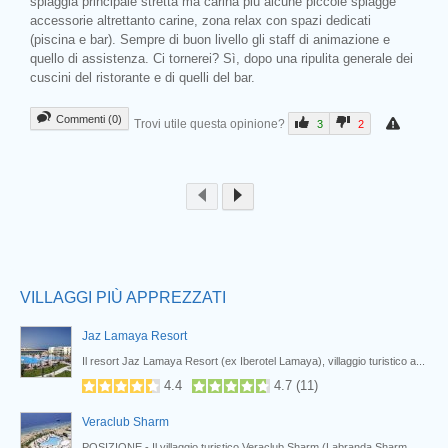
spiaggia principale stretta ma carina più alcune piccole spiagge
accessorie altrettanto carine, zona relax con spazi dedicati
(piscina e bar). Sempre di buon livello gli staff di animazione e
quello di assistenza. Ci tornerei? Sì, dopo una ripulita generale dei
cuscini del ristorante e di quelli del bar.
Commenti (0)
Trovi utile questa opinione?
3
2
Prev
VILLAGGI PIÙ APPREZZATI
Jaz Lamaya Resort
Nabq
Il resort Jaz Lamaya Resort (ex Iberotel Lamaya), villaggio turistico a...
4.4
4.7
(
11
)
Veraclub Sharm
POSIZIONE - Il villaggio turistico Veraclub Sharm (Labranda Sharm