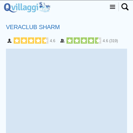
VERACLUB SHARM
4.6
4.6
(
319
)