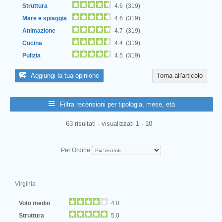
Struttura
4.6 (319)
Mare e spiaggia
4.6 (319)
Animazione
4.7 (319)
Cucina
4.4 (319)
Pulizia
4.5 (319)
Aggiungi la tua opinione
Torna all'articolo
Filtra recensioni per tipologia, mese, età
63 risultati - visualizzati 1 - 10
Per Ordine
Virginia
Voto medio
4.0
Struttura
5.0