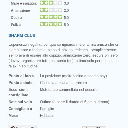
Mare e spiaggia
3.0
Animazione
2.0
Cucina
5.0
Pulizia
5.0
SHARM CLUB
Esperienza negativa per quanto riguarda me e la mia amica che ci
siamo state a febbraio, pieno di anziani tedeschi, semplicemente
sembrava di essere allo ospizio, animazione zero, escursioni zero
(dovevi organizzare tutto per conto tuo), ottima solo per chi cerca
relax in solitudine.
Punto di forza
La posizione (molto vicina a naama bay)
Punto debole
Clientela anziana e straniera
Escursioni
Motorata e cammellata nel deserto
consigliate
Note sul volo
Ottimo (a parte il ritardo di 6 ore al ritorno)
Consigliato a
Famiglie
Mese
Febbraio