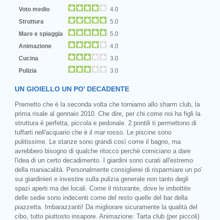
Voto medio
4.0
Struttura
5.0
Mare e spiaggia
5.0
Animazione
4.0
Cucina
3.0
Pulizia
3.0
UN GIOIELLO UN PO' DECADENTE
Premetto che è la seconda volta che torniamo allo sharm club, la
prima risale al gennaio 2010. Che dire, per chi come noi ha figli la
struttura è perfetta, piccola e pedonale. 2 pontili ti permettono di
tuffarti nell'acquario che è il mar rosso. Le piscine sono
pulitissime. Le stanze sono grandi così come il bagno, ma
avrebbero bisogno di qualche ritocco perchè comiciano a dare
l'idea di un certo decadimento. I giardini sono curati all'estremo
della maniacalità. Personalmente consiglierei di risparmiare un po'
sui giardinieri e investire sulla pulizia generale non tanto degli
spazi aperti ma dei locali. Come il ristorante, dove le imbottite
delle sedie sono indecenti come del resto quelle del bar della
piazzetta. Imbarazzanti! Da migliorare sicuramente la qualità del
cibo, tutto piuttosto insapore. Animazione: Tarta club (per piccoli)