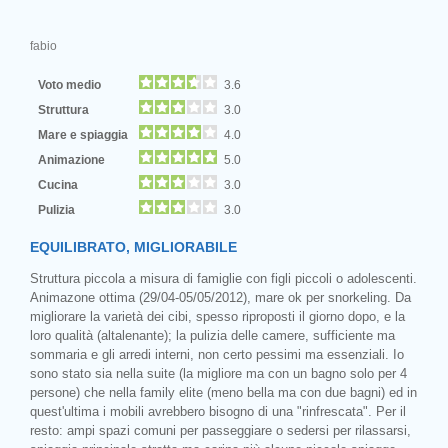
fabio
Voto medio
3.6
Struttura
3.0
Mare e spiaggia
4.0
Animazione
5.0
Cucina
3.0
Pulizia
3.0
EQUILIBRATO, MIGLIORABILE
Struttura piccola a misura di famiglie con figli piccoli o adolescenti.
Animazone ottima (29/04-05/05/2012), mare ok per snorkeling. Da
migliorare la varietà dei cibi, spesso riproposti il giorno dopo, e la
loro qualità (altalenante); la pulizia delle camere, sufficiente ma
sommaria e gli arredi interni, non certo pessimi ma essenziali. Io
sono stato sia nella suite (la migliore ma con un bagno solo per 4
persone) che nella family elite (meno bella ma con due bagni) ed in
quest'ultima i mobili avrebbero bisogno di una "rinfrescata". Per il
resto: ampi spazi comuni per passeggiare o sedersi per rilassarsi,