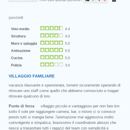
1
6
panchetti
Voto medio
4.4
Struttura
4.0
Mare e spiaggia
5.0
Animazione
5.0
Cucina
5.0
Pulizia
3.0
VILLAGGIO FAMILIARE
vacanza rilassante e spensierata, tornerò sicuramente sperando di
ritrovare uno staff come quello che abbiamo comosciuto e magari
ritrovare qualcuno di loro.
Punto di forza
villaggio piccolo e vantaggioso per non fare km
sotto il sole per raggiungere camera, bar, o ristoro ci si conosce
presto tutti si mangia bene. l'animazione mai aggressiva molto
coinvolgente e simpatica, bravissimo il coordinatore alessio che
riesce a trasportare tutti i ragazzi del team con semplicità e