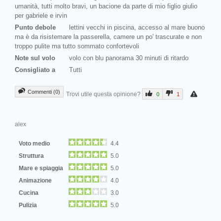
umanità, tutti molto bravi, un bacione da parte di mio figlio giulio
per gabriele e irvin
Punto debole
lettini vecchi in piscina, accesso al mare buono
ma è da risistemare la passerella, camere un po' trascurate e non
troppo pulite ma tutto sommato confortevoli
Note sul volo
volo con blu panorama 30 minuti di ritardo
Consigliato a
Tutti
Commenti (0)
Trovi utile questa opinione?
0
1
alex
Voto medio
4.4
Struttura
5.0
Mare e spiaggia
5.0
Animazione
4.0
Cucina
3.0
Pulizia
5.0