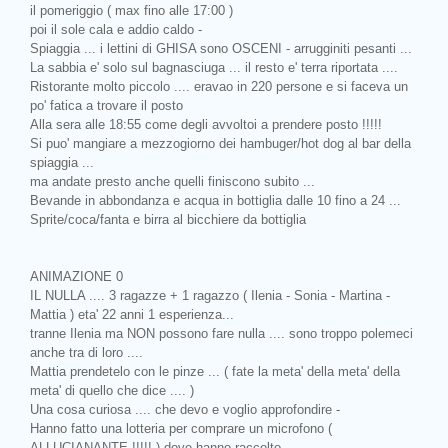
il pomeriggio ( max fino alle 17:00 )
poi il sole cala e addio caldo -
Spiaggia ... i lettini di GHISA sono OSCENI - arrugginiti pesanti ...
La sabbia e' solo sul bagnasciuga ... il resto e' terra riportata ....
Ristorante molto piccolo .... eravao in 220 persone e si faceva un
po' fatica a trovare il posto
Alla sera alle 18:55 come degli avvoltoi a prendere posto !!!!!
Si puo' mangiare a mezzogiorno dei hambuger/hot dog al bar della
spiaggia ...
ma andate presto anche quelli finiscono subito ...
Bevande in abbondanza e acqua in bottiglia dalle 10 fino a 24 ...
Sprite/coca/fanta e birra al bicchiere da bottiglia
ANIMAZIONE 0
IL NULLA .... 3 ragazze + 1 ragazzo ( Ilenia - Sonia - Martina -
Mattia ) eta' 22 anni 1 esperienza...
tranne Ilenia ma NON possono fare nulla .... sono troppo polemeci
anche tra di loro ....
Mattia prendetelo con le pinze ... ( fate la meta' della meta' della
meta' di quello che dice .... )
Una cosa curiosa .... che devo e voglio approfondire -
Hanno fatto una lotteria per comprare un microfono (
ALLUCIANANTE !!!!! ) dove hanno raccolto