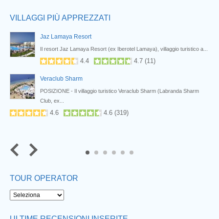
VILLAGGI PIÙ APPREZZATI
Jaz Lamaya Resort
Nabq
Il resort Jaz Lamaya Resort (ex Iberotel Lamaya), villaggio turistico a...
4.4
4.7
(
11
)
Veraclub Sharm
POSIZIONE - Il villaggio turistico Veraclub Sharm (Labranda Sharm
Club, ex...
4.6
4.6
(
319
)
5
6
TOUR OPERATOR
ULTIME RECENSIONI INSERITE