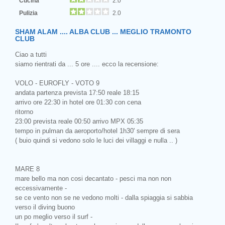
Cucina
2.0
Pulizia
2.0
SHAM ALAM .... ALBA CLUB ... MEGLIO TRAMONTO
CLUB
Ciao a tutti
siamo rientrati da ... 5 ore .... ecco la recensione:
VOLO - EUROFLY - VOTO 9
andata partenza prevista 17:50 reale 18:15
arrivo ore 22:30 in hotel ore 01:30 con cena
ritorno
23:00 prevista reale 00:50 arrivo MPX 05:35
tempo in pulman da aeroporto/hotel 1h30' sempre di sera
( buio quindi si vedono solo le luci dei villaggi e nulla .. )
MARE 8
mare bello ma non cosi decantato - pesci ma non non
eccessivamente -
se ce vento non se ne vedono molti - dalla spiaggia si sabbia
verso il diving buono
un po meglio verso il surf -