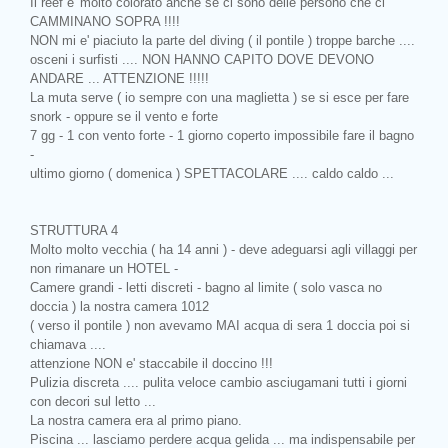
Il reef e' molto colorato anche se ci sono delle persono che ci
CAMMINANO SOPRA !!!!
NON mi e' piaciuto la parte del diving ( il pontile ) troppe barche ....
osceni i surfisti .... NON HANNO CAPITO DOVE DEVONO
ANDARE ... ATTENZIONE !!!!!
La muta serve ( io sempre con una maglietta ) se si esce per fare
snork - oppure se il vento e forte
7 gg - 1 con vento forte - 1 giorno coperto impossibile fare il bagno
-
ultimo giorno ( domenica ) SPETTACOLARE .... caldo caldo ...
STRUTTURA 4
Molto molto vecchia ( ha 14 anni ) - deve adeguarsi agli villaggi per
non rimanare un HOTEL -
Camere grandi - letti discreti - bagno al limite ( solo vasca no
doccia ) la nostra camera 1012
( verso il pontile ) non avevamo MAI acqua di sera 1 doccia poi si
chiamava ....
attenzione NON e' staccabile il doccino !!!
Pulizia discreta .... pulita veloce cambio asciugamani tutti i giorni
con decori sul letto ...
La nostra camera era al primo piano.
Piscina ... lasciamo perdere acqua gelida ... ma indispensabile per