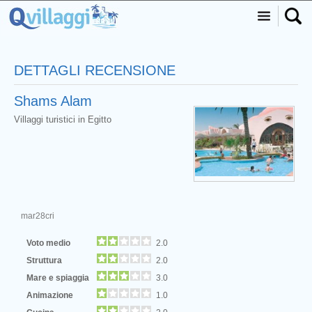
DETTAGLI RECENSIONE
Shams Alam
Villaggi turistici in Egitto
mar28cri
Voto medio
2.0
Struttura
2.0
Mare e spiaggia
3.0
Animazione
1.0