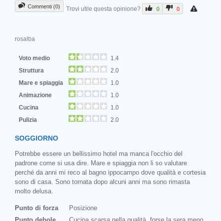
Commenti (0)
Trovi utile questa opinione?
0
0
rosalba
Voto medio
1.4
Struttura
2.0
Mare e spiaggia
1.0
Animazione
1.0
Cucina
1.0
Pulizia
2.0
SOGGIORNO
Potrebbe essere un bellissimo hotel ma manca l'occhio del
padrone come si usa dire. Mare e spiaggia non li so valutare
perché da anni mi reco al bagno ippocampo dove qualità e cortesia
sono di casa. Sono tornata dopo alcuni anni ma sono rimasta
molto delusa.
Punto di forza
Posizione
Punto debole
Cucina scarsa nella qualità, forse la sera meno