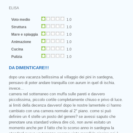
ELISA
Voto medio
1.0
Struttura
1.0
Mare e spiaggia
1.0
Animazione
1.0
Cucina
1.0
Pulizia
1.0
DA DIMENTICARE!!!
dopo una vacanza bellissima al villaggio dei pini in sardegna,
pensavo di poter andare tranquilla con aurum in quel di ischia.
invece...
camera nel sotterraneo con muffa sulle pareti e davvero
piccolissima, piccolo cortile completamente chiuso e privo di luce.
ai limiti della decenza davvero! dopo le nostre lamentele ci hanno
cambiato con una camera normale al 2° piano. come si può
definire un 4 stelle un posto del genere? se avessi saputo che
prenotare una standard voleva dire ciò, non avrei esitato un
momento anche per il fatto che lo scorso anno in sardegna la