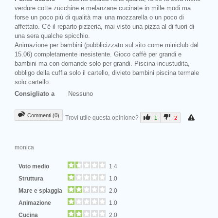
verdure cotte zucchine e melanzane cucinate in mille modi ma
forse un poco più di qualità mai una mozzarella o un poco di
affettato. C'è il reparto pizzeria, mai visto una pizza al di fuori di
una sera qualche spicchio.
Animazione per bambini (pubblicizzato sul sito come miniclub dal
15.06) completamente inesistente. Gioco caffè per grandi e
bambini ma con domande solo per grandi. Piscina incustudita,
obbligo della cuffia solo il cartello, divieto bambini piscina termale
solo cartello.
Consigliato a
Nessuno
Commenti (0)
Trovi utile questa opinione?
1
2
monica
Voto medio
1.4
Struttura
1.0
Mare e spiaggia
2.0
Animazione
1.0
Cucina
2.0