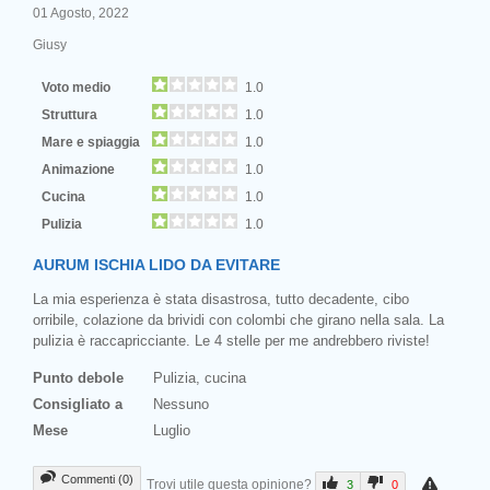
01 Agosto, 2022
Giusy
Voto medio
1.0
Struttura
1.0
Mare e spiaggia
1.0
Animazione
1.0
Cucina
1.0
Pulizia
1.0
AURUM ISCHIA LIDO DA EVITARE
La mia esperienza è stata disastrosa, tutto decadente, cibo
orribile, colazione da brividi con colombi che girano nella sala. La
pulizia è raccapricciante. Le 4 stelle per me andrebbero riviste!
Punto debole
Pulizia, cucina
Consigliato a
Nessuno
Mese
Luglio
Commenti (0)
Trovi utile questa opinione?
3
0