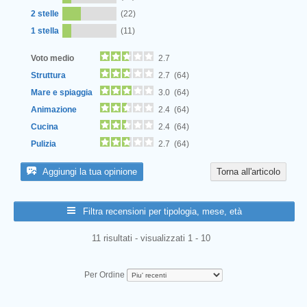
2 stelle
(22)
1 stella
(11)
Voto medio
2.7
Struttura
2.7 (64)
Mare e spiaggia
3.0 (64)
Animazione
2.4 (64)
Cucina
2.4 (64)
Pulizia
2.7 (64)
Aggiungi la tua opinione
Torna all'articolo
Filtra recensioni per tipologia, mese, età
11 risultati - visualizzati 1 - 10
Per Ordine