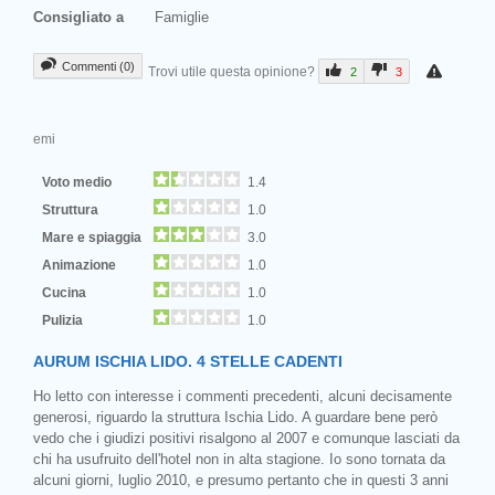
Consigliato a
Famiglie
Commenti (0)
Trovi utile questa opinione?
2
3
emi
Voto medio
1.4
Struttura
1.0
Mare e spiaggia
3.0
Animazione
1.0
Cucina
1.0
Pulizia
1.0
AURUM ISCHIA LIDO. 4 STELLE CADENTI
Ho letto con interesse i commenti precedenti, alcuni decisamente
generosi, riguardo la struttura Ischia Lido. A guardare bene però
vedo che i giudizi positivi risalgono al 2007 e comunque lasciati da
chi ha usufruito dell'hotel non in alta stagione. Io sono tornata da
alcuni giorni, luglio 2010, e presumo pertanto che in questi 3 anni