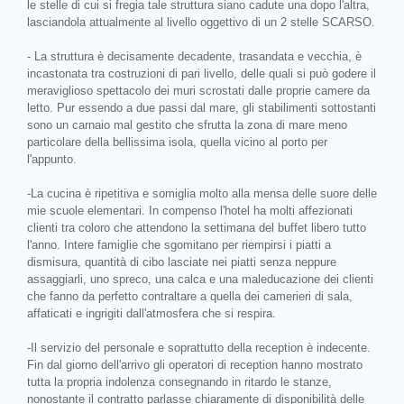
le stelle di cui si fregia tale struttura siano cadute una dopo l'altra,
lasciandola attualmente al livello oggettivo di un 2 stelle SCARSO.
- La struttura è decisamente decadente, trasandata e vecchia, è
incastonata tra costruzioni di pari livello, delle quali si può godere il
meraviglioso spettacolo dei muri scrostati dalle proprie camere da
letto. Pur essendo a due passi dal mare, gli stabilimenti sottostanti
sono un carnaio mal gestito che sfrutta la zona di mare meno
particolare della bellissima isola, quella vicino al porto per
l'appunto.
-La cucina è ripetitiva e somiglia molto alla mensa delle suore delle
mie scuole elementari. In compenso l'hotel ha molti affezionati
clienti tra coloro che attendono la settimana del buffet libero tutto
l'anno. Intere famiglie che sgomitano per riempirsi i piatti a
dismisura, quantità di cibo lasciate nei piatti senza neppure
assaggiarli, uno spreco, una calca e una maleducazione dei clienti
che fanno da perfetto contraltare a quella dei camerieri di sala,
affaticati e ingrigiti dall'atmosfera che si respira.
-Il servizio del personale e soprattutto della reception è indecente.
Fin dal giorno dell'arrivo gli operatori di reception hanno mostrato
tutta la propria indolenza consegnando in ritardo le stanze,
nonostante il contratto parlasse chiaramente di disponibilità delle