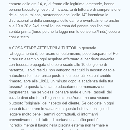
camera dalle ore 14, e, di fronte alle legittime lamentele, hanno
persino tacciato gli ospiti di incapacità di lettura e di comprensione
della lingua italiana, sostenendo che "dalle 14" intendeva la
discrezionalità della consegna delle camere eventualmente anche
alle 19 o 20 o 24di sera! Io una cosa del genere non l'ho mai
sentita prima (forse perchè la legge non lo consente?! ndr.) eppure
così è stato..
A COSA STARE ATTENTI?!! A TUTTO!! In generale
l'atteggiamento è, per usare un eufemismo, poco trasparente! Per
citare un esempio ogni acquisto effettuato al bar deve avvenire
con tessera prepagata che però scade alle 10 del giorno di
partenza, i soldi residui non vengono restituiti in nessun caso e
naturalmente il bar, unico posto in cui puoi utilizzare il credito
rimasto, apre alle 10:01, un minuto dopo la scadenza della tua
tessera!!Io questa la chiamo educatamente mancanza di
trasparenza, ma se volessi pensare male e unire i tasselli del
puzzle direi che tutta l'organizzazione Aurum ha una visione
piuttosto "originale" del rispetto del cliente. Se decidete in ogni
caso di trascorrere le vacanze in questo hotel vi consiglio di
leggere molto bene i termini contrattuali, di informarvi
preventivamente di tutto, di portarvi una cuffia perchè
incredibilmente il bagno nella piscina esterna non termale è