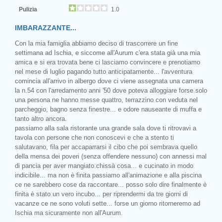
Pulizia
1.0
IMBARAZZANTE...
Con la mia famiglia abbiamo deciso di trascorrere un fine
settimana ad Ischia, e siccome all'Aurum c'era stata già una mia
amica e si era trovata bene ci lasciamo convincere e prenotiamo
nel mese di luglio pagando tutto anticipatamente... l'avventura
comincia all'arrivo in albergo dove ci viene assegnata una camera
la n.54 con l'arredamento anni '50 dove poteva alloggiare forse solo
una persona ne hanno messe quattro, terrazzino con veduta nel
parcheggio, bagno senza finestre... e odore nauseante di muffa e
tanto altro ancora.
passiamo alla sala ristorante una grande sala dove ti ritrovavi a
tavola con persone che non conoscevi e che a stento ti
salutavano, fila per accaparrarsi il cibo che poi sembrava quello
della mensa dei poveri (senza offendere nessuno) con annessi mal
di pancia per aver mangiato chissà cosa... e cucinato in modo
indicibile... ma non è finita passiamo all'animazione e alla piscina
ce ne sarebbero cose da raccontare... posso solo dire finalmente è
finita è stato un vero incubo... per riprendermi da tre giorni di
vacanze ce ne sono voluti sette... forse un giorno ritorneremo ad
Ischia ma sicuramente non all'Aurum.