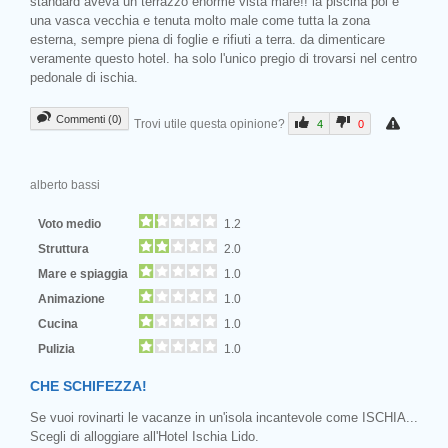
standard aveva un terrazzo enorme vista mare!! la piscina poi è
una vasca vecchia e tenuta molto male come tutta la zona
esterna, sempre piena di foglie e rifiuti a terra. da dimenticare
veramente questo hotel. ha solo l'unico pregio di trovarsi nel centro
pedonale di ischia.
Commenti (0)
Trovi utile questa opinione?
4
0
alberto bassi
Voto medio
1.2
Struttura
2.0
Mare e spiaggia
1.0
Animazione
1.0
Cucina
1.0
Pulizia
1.0
CHE SCHIFEZZA!
Se vuoi rovinarti le vacanze in un'isola incantevole come ISCHIA...
Scegli di alloggiare all'Hotel Ischia Lido.