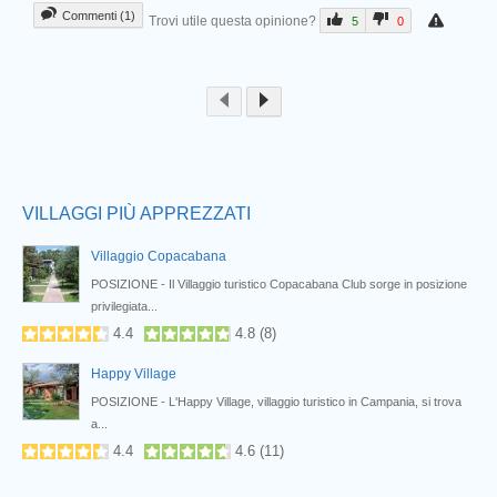
Commenti (1)
Trovi utile questa opinione?
5
0
Prev
VILLAGGI PIÙ APPREZZATI
Villaggio Copacabana
POSIZIONE - Il Villaggio turistico Copacabana Club sorge in posizione
privilegiata...
4.4
4.8
(
8
)
Happy Village
..
POSIZIONE - L'Happy Village, villaggio turistico in Campania, si trova
a...
4.4
4.6
(
11
)