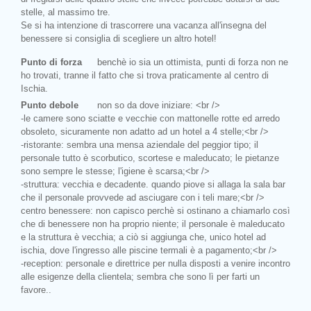
stelle, al massimo tre.
Se si ha intenzione di trascorrere una vacanza all'insegna del
benessere si consiglia di scegliere un altro hotel!
Punto di forza
benchè io sia un ottimista, punti di forza non ne
ho trovati, tranne il fatto che si trova praticamente al centro di
Ischia.
Punto debole
non so da dove iniziare: <br />
-le camere sono sciatte e vecchie con mattonelle rotte ed arredo
obsoleto, sicuramente non adatto ad un hotel a 4 stelle;<br />
-ristorante: sembra una mensa aziendale del peggior tipo; il
personale tutto è scorbutico, scortese e maleducato; le pietanze
sono sempre le stesse; l'igiene è scarsa;<br />
-struttura: vecchia e decadente. quando piove si allaga la sala bar
che il personale provvede ad asciugare con i teli mare;<br />
centro benessere: non capisco perchè si ostinano a chiamarlo così
che di benessere non ha proprio niente; il personale è maleducato
e la struttura è vecchia; a ciò si aggiunga che, unico hotel ad
ischia, dove l'ingresso alle piscine termali è a pagamento;<br />
-reception: personale e direttrice per nulla disposti a venire incontro
alle esigenze della clientela; sembra che sono lì per farti un
favore..