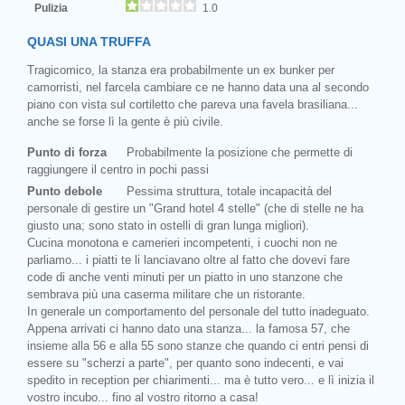
Pulizia
1.0
QUASI UNA TRUFFA
Tragicomico, la stanza era probabilmente un ex bunker per
camorristi, nel farcela cambiare ce ne hanno data una al secondo
piano con vista sul cortiletto che pareva una favela brasiliana...
anche se forse lì la gente è più civile.
Punto di forza
Probabilmente la posizione che permette di
raggiungere il centro in pochi passi
Punto debole
Pessima struttura, totale incapacità del
personale di gestire un "Grand hotel 4 stelle" (che di stelle ne ha
giusto una; sono stato in ostelli di gran lunga migliori).
Cucina monotona e camerieri incompetenti, i cuochi non ne
parliamo... i piatti te li lanciavano oltre al fatto che dovevi fare
code di anche venti minuti per un piatto in uno stanzone che
sembrava più una caserma militare che un ristorante.
In generale un comportamento del personale del tutto inadeguato.
Appena arrivati ci hanno dato una stanza... la famosa 57, che
insieme alla 56 e alla 55 sono stanze che quando ci entri pensi di
essere su "scherzi a parte", per quanto sono indecenti, e vai
spedito in reception per chiarimenti... ma è tutto vero... e lì inizia il
vostro incubo... fino al vostro ritorno a casa!