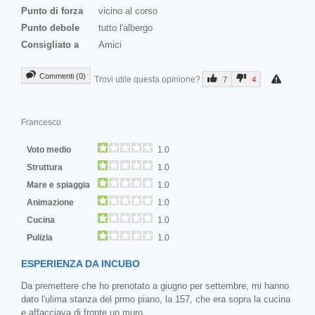
Punto di forza
vicino al corso
Punto debole
tutto l'albergo
Consigliato a
Amici
Commenti (0)
Trovi utile questa opinione?
7
4
Francesco
Voto medio
1.0
Struttura
1.0
Mare e spiaggia
1.0
Animazione
1.0
Cucina
1.0
Pulizia
1.0
ESPERIENZA DA INCUBO
Da premettere che ho prenotato a giugno per settembre, mi hanno
dato l'ulima stanza del prmo piano, la 157, che era sopra la cucina
e affacciava di fronte un muro.