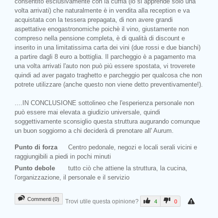
consentito esclusivamente con la cuffia (lo si apprende solo una
volta arrivati) che naturalmente è in vendita alla reception e va
acquistata con la tessera prepagata, di non avere grandi
aspettative enogastronomiche poichè il vino, giustamente non
compreso nella pensione completa, è di qualità di discount e
inserito in una limitatissima carta dei vini (due rossi e due bianchi)
a partire dagli 8 euro a bottiglia. Il parcheggio è a pagamento ma
una volta arrivati l'auto non può più essere spostata, vi troverete
quindi ad aver pagato traghetto e parcheggio per qualcosa che non
potrete utilizzare (anche questo non viene detto preventivamente!).
....IN CONCLUSIONE sottolineo che l'esperienza personale non
può essere mai elevata a giudizio universale, quindi
soggettivamente sconsiglio questa struttura augurando comunque
un buon soggiorno a chi deciderà di prenotare all' Aurum.
Punto di forza
Centro pedonale, negozi e locali serali vicini e
raggiungibili a piedi in pochi minuti
Punto debole
tutto ciò che attiene la struttura, la cucina,
l'organizzazione, il personale e il servizio
Commenti (0)
Trovi utile questa opinione?
4
0