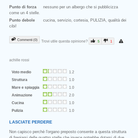
Punto di forza
nessuno per un albergo che si pubblicizza
come un 4 stelle.
Punto debole
cucina, servizio, cortesia, PULIZIA, qualità dei
cibi!
Commenti (0)
Trovi utile questa opinione?
5
1
achille rossi
Voto medio
1.2
Struttura
1.0
Mare e spiaggia
1.0
Animazione
2.0
Cucina
1.0
Pulizia
1.0
LASCIATE PERDERE
Non capisco perchè l'organo preposto consente a questa struttura
di fregiarsi delle quattro stelle che invece potrebbe dotarsi di due