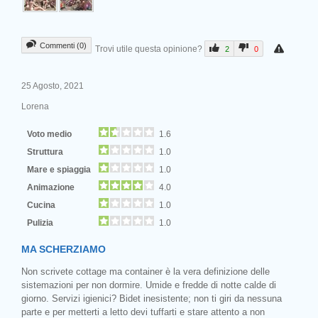
Commenti (0)
Trovi utile questa opinione?
2
0
25 Agosto, 2021
Lorena
Voto medio
1.6
Struttura
1.0
Mare e spiaggia
1.0
Animazione
4.0
Cucina
1.0
Pulizia
1.0
MA SCHERZIAMO
Non scrivete cottage ma container è la vera definizione delle
sistemazioni per non dormire. Umide e fredde di notte calde di
giorno. Servizi igienici? Bidet inesistente; non ti giri da nessuna
parte e per metterti a letto devi tuffarti e stare attento a non