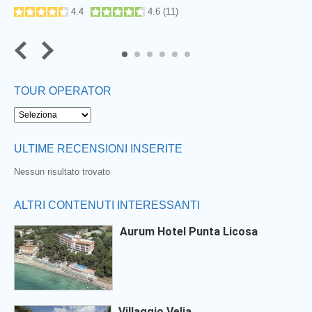
4.4
4.6
(
11
)
5
6
TOUR OPERATOR
ULTIME RECENSIONI INSERITE
Nessun risultato trovato
ALTRI CONTENUTI INTERESSANTI
Aurum Hotel Punta Licosa
Villaggio Velia