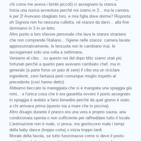
chi come me aveva i bimbi piccoli) ci assegnano la stanza.
Inizia una nuova avventura perché noi siamo in 3... ma la camera
è per 2! Avevano sbagliato loro, e mia figlia dove dorme? Risposta:
eh Signora non ho nessuna culletta, né stanze da darvi... alla fine
dormiamo in 3 in un letto.
Altro punto a loro sfavore personale che lava le stanze straniero
che non comprende l'italiano... l'igiene nelle stanze: camera lavata
approssimativamente, le lenzuola non le cambiano mai, le
asciugamani solo una volta a settimana.
Veniamo al cibo... su questo noi del dopo blitz siamo stati più
fortunati perché a quanto pare avevano cambiato chef, ma in
generale (a parte forse un paio di sere) il cibo era un riciclare
ingredienti, zero fantasia però comunque meglio rispetto al
precedente (così hanno detto).
Abbiamo beccato la mareggiata che si è mangiata una spiaggia già
mini... e l'unica cosa che ti era garantita ovvero il posto assegnato
in spiaggia è andato a farsi benedire perché da quel giorno è stato
a chi arrivava prima (questo sia a mare che in piscina).
Altro disagio durante il pranzo era una vera e proprio sauna, aria
condizionata spenta o non sufficiente per raffreddare tutto il locale.
L'animazione non è male, ci prova, ma gestiscono male i tempi
della baby dance (troppo corta) o inizia troppo tardi.
Morale della favola, se tutto funzionasse come si deve il posto