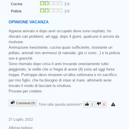
Cucina
2.0
Pulizia
2.0
OPINIONE VACANZA
Appena arrivato e dopo aver occupato dove sono ospitato, ho
rilevato vari problemi; ad oggi, dopo 4 giorni, qualcuno è ancora da
risolvere.
Animazione inesistente, cucina quasi sufficiente, ristorante un
pollaio, animali non ammessi (è naturale, già ci sono...) e la pulizia
non è granché.
Sono ritornato dopo circa 4 anni trovando onestamente tutto
peggiorato, le stelle che si fregia di avere (4) sono ad oggi forse
troppe. Purtroppo devo rimanere un’altra settimana e mi sacrifico
per mio figlio, che ha bisogno di stare al mare, altrimenti avrei
trovato il modo di lasciare la struttura.
Provare per credere.
Commenti (0)
Trovi utile questa opinione?
1
0
27 Luglio, 2022
Alfonso todisco