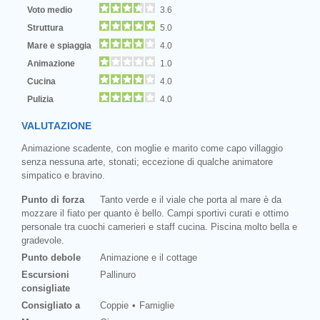
Voto medio
3.6
Struttura
5.0
Mare e spiaggia
4.0
Animazione
1.0
Cucina
4.0
Pulizia
4.0
VALUTAZIONE
Animazione scadente, con moglie e marito come capo villaggio
senza nessuna arte, stonati; eccezione di qualche animatore
simpatico e bravino.
Punto di forza
Tanto verde e il viale che porta al mare è da
mozzare il fiato per quanto è bello. Campi sportivi curati e ottimo
personale tra cuochi camerieri e staff cucina. Piscina molto bella e
gradevole.
Punto debole
Animazione e il cottage
Escursioni
Pallinuro
consigliate
Consigliato a
Coppie
Famiglie