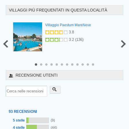
VILLAGGI PIÙ FREQUENTATI IN QUESTA LOCALITÀ
Villaggio Paestum MareNeve
.2
(
2
)
3.8
3.2
(
136
)
8
9
10
11
12
RECENSIONE UTENTI
93
RECENSIONI
5 stelle
(9)
4 stelle
(44)