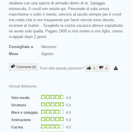
sbattere con una specie di armadio dietro di te. Spiaggia
minuscola, il covid non esiste qui. Personale di sala senza
mascherine o sotto il mento, servizio al tavolo sempre per il covid
ma credo che io ero trasparente per farmi servire sono dovuta
ricorrere al maitre... Scegliete la vostra vacanza altrove soprattutto
se avete solo quella. Pagato 1800 io mio marito e mio figlio, siamo
scappati dopo 2 giorni.
Consigliato a
Nessuno
Mese
Agosto
Commenti (0)
Trovi utile questa opinione?
2
0
Giosuè Belluomo
Voto medio
4.6
Struttura
5.0
Mare e spiaggia
4.0
Animazione
5.0
Cucina
4.0