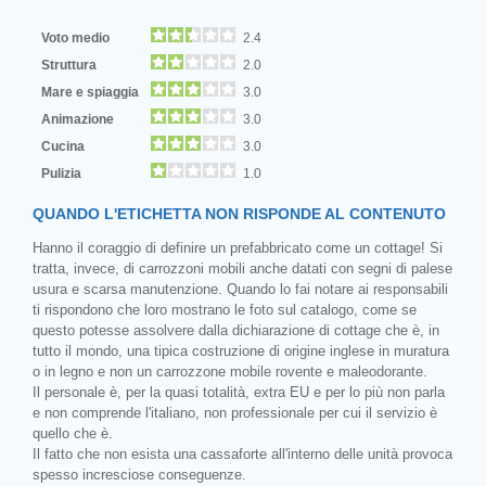
Voto medio
2.4
Struttura
2.0
Mare e spiaggia
3.0
Animazione
3.0
Cucina
3.0
Pulizia
1.0
QUANDO L'ETICHETTA NON RISPONDE AL CONTENUTO
Hanno il coraggio di definire un prefabbricato come un cottage! Si
tratta, invece, di carrozzoni mobili anche datati con segni di palese
usura e scarsa manutenzione. Quando lo fai notare ai responsabili
ti rispondono che loro mostrano le foto sul catalogo, come se
questo potesse assolvere dalla dichiarazione di cottage che è, in
tutto il mondo, una tipica costruzione di origine inglese in muratura
o in legno e non un carrozzone mobile rovente e maleodorante.
Il personale è, per la quasi totalità, extra EU e per lo più non parla
e non comprende l'italiano, non professionale per cui il servizio è
quello che è.
Il fatto che non esista una cassaforte all'interno delle unità provoca
spesso incresciose conseguenze.