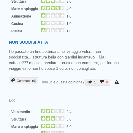
Struttura
3.0
Mare e spiaggia
4.0
Animazione
1.0
Cucina
1.0
Pulizia
1.0
NON SODDISFATTA
Ho passato un fine settimana nel villaggio velia... non
soddisfatta... struttura bella con giardini incantevoli. Ma i
cottage??? meglio sorvolare... cucina non comment, per fortuna
viaggio vinto non ho speso 1 euro, non consigliato.
Commenti (0)
Trovi utile questa opinione?
1
0
Edo
Voto medio
2.4
Struttura
3.0
Mare e spiaggia
3.0