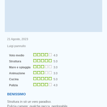
21 Agosto, 2023
Luigi pannullo
Voto medio
4.0
Struttura
5.0
Mare e spiaggia
3.0
Animazione
3.0
Cucina
5.0
Pulizia
4.0
BENISSIMO
Struttura in sè un vero paradiso.
Pulizia camere: qualche pecca, perdonabile.