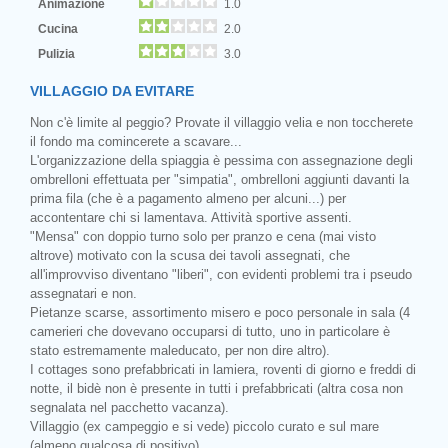
Animazione
1.0
Cucina
2.0
Pulizia
3.0
VILLAGGIO DA EVITARE
Non c'è limite al peggio? Provate il villaggio velia e non toccherete
il fondo ma comincerete a scavare...
L'organizzazione della spiaggia è pessima con assegnazione degli
ombrelloni effettuata per "simpatia", ombrelloni aggiunti davanti la
prima fila (che è a pagamento almeno per alcuni...) per
accontentare chi si lamentava. Attività sportive assenti.
"Mensa" con doppio turno solo per pranzo e cena (mai visto
altrove) motivato con la scusa dei tavoli assegnati, che
all'improvviso diventano "liberi", con evidenti problemi tra i pseudo
assegnatari e non.
Pietanze scarse, assortimento misero e poco personale in sala (4
camerieri che dovevano occuparsi di tutto, uno in particolare è
stato estremamente maleducato, per non dire altro).
I cottages sono prefabbricati in lamiera, roventi di giorno e freddi di
notte, il bidè non è presente in tutti i prefabbricati (altra cosa non
segnalata nel pacchetto vacanza).
Villaggio (ex campeggio e si vede) piccolo curato e sul mare
(almeno qualcosa di positivo).