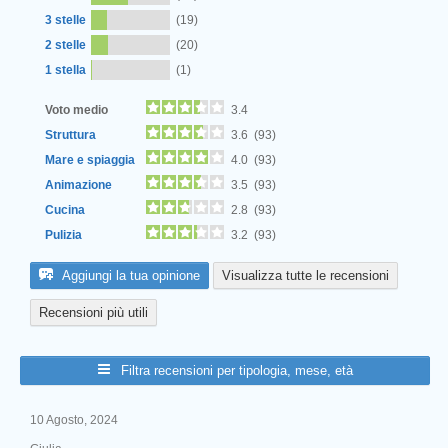
3 stelle
(19)
2 stelle
(20)
Next
1 stella
(1)
Voto medio
3.4
Struttura
3.6 (93)
Mare e spiaggia
4.0 (93)
Animazione
3.5 (93)
Cucina
2.8 (93)
Pulizia
3.2 (93)
Aggiungi la tua opinione
Visualizza tutte le recensioni
Recensioni più utili
Filtra recensioni per tipologia, mese, età
10 Agosto, 2024