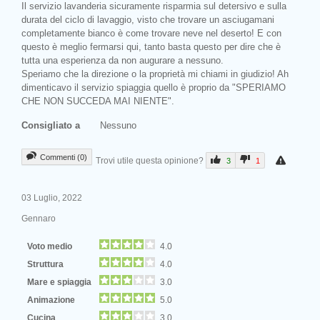
Il servizio lavanderia sicuramente risparmia sul detersivo e sulla
durata del ciclo di lavaggio, visto che trovare un asciugamani
completamente bianco è come trovare neve nel deserto! E con
questo è meglio fermarsi qui, tanto basta questo per dire che è
tutta una esperienza da non augurare a nessuno.
Speriamo che la direzione o la proprietà mi chiami in giudizio! Ah
dimenticavo il servizio spiaggia quello è proprio da "SPERIAMO
CHE NON SUCCEDA MAI NIENTE".
Consigliato a
Nessuno
Commenti (0)
Trovi utile questa opinione?
3
1
03 Luglio, 2022
Gennaro
Voto medio
4.0
Struttura
4.0
Mare e spiaggia
3.0
Animazione
5.0
Cucina
3.0