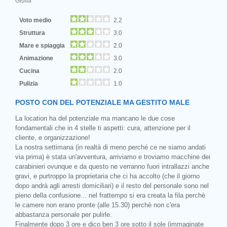
Giulia
Voto medio
2.2
Struttura
3.0
Mare e spiaggia
2.0
Animazione
3.0
Cucina
2.0
Pulizia
1.0
POSTO CON DEL POTENZIALE MA GESTITO MALE
La location ha del potenziale ma mancano le due cose
fondamentali che in 4 stelle ti aspetti: cura, attenzione per il
cliente, e organizzazione!
La nostra settimana (in realtà di meno perché ce ne siamo andati
via prima) è stata un'avventura, arriviamo e troviamo macchine dei
carabinieri ovunque e da questo ne verranno fuori intrallazzi anche
gravi, e purtroppo la proprietaria che ci ha accolto (che il giorno
dopo andrà agli arresti domiciliari) e il resto del personale sono nel
pieno della confusione... nel frattempo si era creata la fila perchè
le camere non erano pronte (alle 15.30) perchè non c'era
abbastanza personale per pulirle.
Finalmente dopo 3 ore e dico ben 3 ore sotto il sole (immaginate