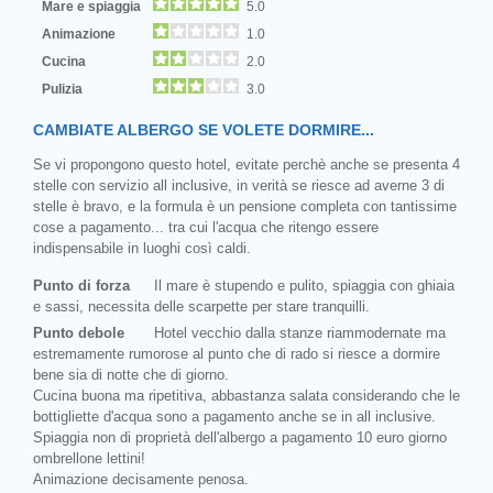
Mare e spiaggia
5.0
Animazione
1.0
Cucina
2.0
Pulizia
3.0
CAMBIATE ALBERGO SE VOLETE DORMIRE...
Se vi propongono questo hotel, evitate perchè anche se presenta 4
stelle con servizio all inclusive, in verità se riesce ad averne 3 di
stelle è bravo, e la formula è un pensione completa con tantissime
cose a pagamento... tra cui l'acqua che ritengo essere
indispensabile in luoghi così caldi.
Punto di forza
Il mare è stupendo e pulito, spiaggia con ghiaia
e sassi, necessita delle scarpette per stare tranquilli.
Punto debole
Hotel vecchio dalla stanze riammodernate ma
estremamente rumorose al punto che di rado si riesce a dormire
bene sia di notte che di giorno.
Cucina buona ma ripetitiva, abbastanza salata considerando che le
bottigliette d'acqua sono a pagamento anche se in all inclusive.
Spiaggia non di proprietà dell'albergo a pagamento 10 euro giorno
ombrellone lettini!
Animazione decisamente penosa.