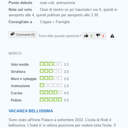
Punto debole
orari voli, animazione
Note sul volo
Orari di rientro un po' traumatici ore 6, quindi in
aeroporto alle 4, quindi pullman per aeroporto alle 3.30.
Consigliato a
Coppie
Famiglie
Commenti (0)
Trovi utile questa opinione?
5
5
MARCO
Voto medio
3.2
Struttura
3.0
Mare e spiaggia
3.0
Animazione
1.0
Cucina
4.0
Pulizia
5.0
VACANZA BELLISSIMA
Sono stato all'Irene Palace a settembre 2010. L'isola di Rodi e'
bellissima. L'hotel e' in ottima posizione per vedere tutta l'isola. Il