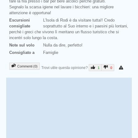
fare la fila presso i bar per bere alcolici perchè gratuiti.
Segnalo la scarsa igiene nel lavare i bicchieri: una migliore
attenzione è opportuna!
Escursioni
L'Isola di Rodi è da visitare tutta!! Credo
consigliate
soprattutto al Suo interno e i paesini più lontani,
perchè i greci che vivono lì meritano un flusso turistico che si
incentri solo lungo la costa.
Note sul volo
Nulla da dire, perfetto!
Consigliato a
Famiglie
Commenti (0)
Trovi utile questa opinione?
1
0