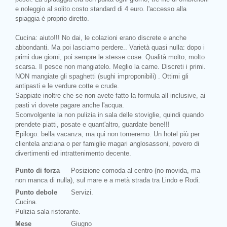
e noleggio al solito costo standard di 4 euro. l'accesso alla
spiaggia è proprio diretto.
Cucina: aiuto!!! No dai, le colazioni erano discrete e anche
abbondanti. Ma poi lasciamo perdere.. Varietà quasi nulla: dopo i
primi due giorni, poi sempre le stesse cose. Qualità molto, molto
scarsa. Il pesce non mangiatelo. Meglio la carne. Discreti i primi.
NON mangiate gli spaghetti (sughi improponibili) . Ottimi gli
antipasti e le verdure cotte e crude.
Sappiate inoltre che se non avete fatto la formula all inclusive, ai
pasti vi dovete pagare anche l'acqua.
Sconvolgente la non pulizia in sala delle stoviglie, quindi quando
prendete piatti, posate e quant'altro, guardate bene!!!
Epilogo: bella vacanza, ma qui non torneremo. Un hotel più per
clientela anziana o per famiglie magari anglosassoni, povero di
divertimenti ed intrattenimento decente.
Punto di forza
Posizione comoda al centro (no movida, ma
non manca di nulla), sul mare e a metà strada tra Lindo e Rodi.
Punto debole
Servizi.
Cucina.
Pulizia sala ristorante.
Mese
Giugno