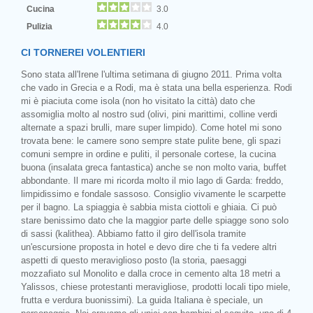
Cucina
3.0
Pulizia
4.0
CI TORNEREI VOLENTIERI
Sono stata all'Irene l'ultima setimana di giugno 2011. Prima volta
che vado in Grecia e a Rodi, ma è stata una bella esperienza. Rodi
mi è piaciuta come isola (non ho visitato la città) dato che
assomiglia molto al nostro sud (olivi, pini marittimi, colline verdi
alternate a spazi brulli, mare super limpido). Come hotel mi sono
trovata bene: le camere sono sempre state pulite bene, gli spazi
comuni sempre in ordine e puliti, il personale cortese, la cucina
buona (insalata greca fantastica) anche se non molto varia, buffet
abbondante. Il mare mi ricorda molto il mio lago di Garda: freddo,
limpidissimo e fondale sassoso. Consiglio vivamente le scarpette
per il bagno. La spiaggia è sabbia mista ciottoli e ghiaia. Ci può
stare benissimo dato che la maggior parte delle spiagge sono solo
di sassi (kalithea). Abbiamo fatto il giro dell'isola tramite
un'escursione proposta in hotel e devo dire che ti fa vedere altri
aspetti di questo meraviglioso posto (la storia, paesaggi
mozzafiato sul Monolito e dalla croce in cemento alta 18 metri a
Yalissos, chiese protestanti meravigliose, prodotti locali tipo miele,
frutta e verdura buonissimi). La guida Italiana è speciale, un