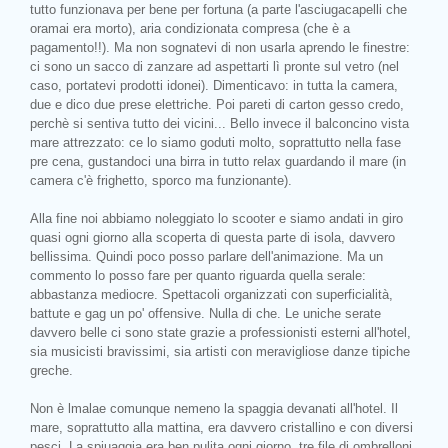
tutto funzionava per bene per fortuna (a parte l'asciugacapelli che
oramai era morto), aria condizionata compresa (che è a
pagamento!!). Ma non sognatevi di non usarla aprendo le finestre:
ci sono un sacco di zanzare ad aspettarti lì pronte sul vetro (nel
caso, portatevi prodotti idonei). Dimenticavo: in tutta la camera,
due e dico due prese elettriche. Poi pareti di carton gesso credo,
perchè si sentiva tutto dei vicini... Bello invece il balconcino vista
mare attrezzato: ce lo siamo goduti molto, soprattutto nella fase
pre cena, gustandoci una birra in tutto relax guardando il mare (in
camera c'è frighetto, sporco ma funzionante).
Alla fine noi abbiamo noleggiato lo scooter e siamo andati in giro
quasi ogni giorno alla scoperta di questa parte di isola, davvero
bellissima. Quindi poco posso parlare dell'animazione. Ma un
commento lo posso fare per quanto riguarda quella serale:
abbastanza mediocre. Spettacoli organizzati con superficialità,
battute e gag un po' offensive. Nulla di che. Le uniche serate
davvero belle ci sono state grazie a professionisti esterni all'hotel,
sia musicisti bravissimi, sia artisti con meravigliose danze tipiche
greche.
Non è lmalae comunque nemeno la spaggia devanati all'hotel. Il
mare, soprattutto alla mattina, era davvero cristallino e con diversi
pesci. La spiuaggia era ben pulita ogni giorno, tre file di ombrelloni