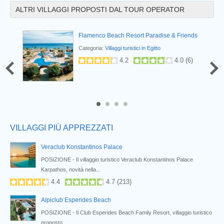
ALTRI VILLAGGI PROPOSTI DAL TOUR OPERATOR
iends
Flamenco Beach Resort Paradise & Friends
Categoria:
Villaggi turistici in Egitto
4.2
4.0
(
6
)
Prev
4
VILLAGGI PIÙ APPREZZATI
Veraclub Konstantinos Palace
.
POSIZIONE - Il villaggio turistico Veraclub Konstantinos Palace
Karpathos, novità nella...
4.4
4.7
(
213
)
Alpiclub Esperides Beach
POSIZIONE - Il Club Esperides Beach Family Resort, villaggio turistico
proposto...