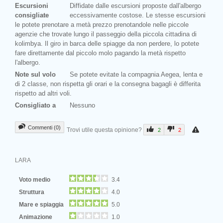
Escursioni
Diffidate dalle escursioni proposte dall'albergo
consigliate
eccessivamente costose. Le stesse escursioni
le potete prenotare a metà prezzo prenotandole nelle piccole
agenzie che trovate lungo il passeggio della piccola cittadina di
kolimbya. Il giro in barca delle spiagge da non perdere, lo potete
fare direttamente dal piccolo molo pagando la metà rispetto
l'albergo.
Note sul volo
Se potete evitate la compagnia Aegea, lenta e
di 2 classe, non rispetta gli orari e la consegna bagagli è differita
rispetto ad altri voli.
Consigliato a
Nessuno
Commenti (0)
Trovi utile questa opinione?
2
2
LARA
Voto medio
3.4
Struttura
4.0
Mare e spiaggia
5.0
Animazione
1.0