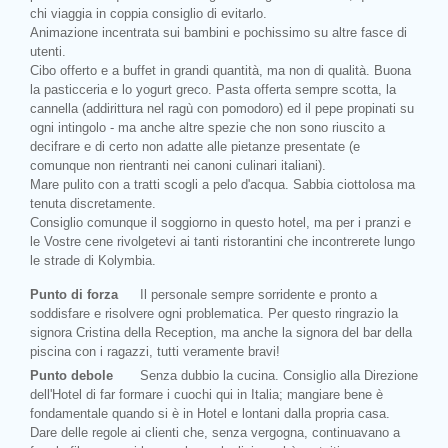
chi viaggia in coppia consiglio di evitarlo.
Animazione incentrata sui bambini e pochissimo su altre fasce di
utenti.
Cibo offerto e a buffet in grandi quantità, ma non di qualità. Buona
la pasticceria e lo yogurt greco. Pasta offerta sempre scotta, la
cannella (addirittura nel ragù con pomodoro) ed il pepe propinati su
ogni intingolo - ma anche altre spezie che non sono riuscito a
decifrare e di certo non adatte alle pietanze presentate (e
comunque non rientranti nei canoni culinari italiani).
Mare pulito con a tratti scogli a pelo d'acqua. Sabbia ciottolosa ma
tenuta discretamente.
Consiglio comunque il soggiorno in questo hotel, ma per i pranzi e
le Vostre cene rivolgetevi ai tanti ristorantini che incontrerete lungo
le strade di Kolymbia.
Punto di forza
Il personale sempre sorridente e pronto a
soddisfare e risolvere ogni problematica. Per questo ringrazio la
signora Cristina della Reception, ma anche la signora del bar della
piscina con i ragazzi, tutti veramente bravi!
Punto debole
Senza dubbio la cucina. Consiglio alla Direzione
dell'Hotel di far formare i cuochi qui in Italia; mangiare bene è
fondamentale quando si è in Hotel e lontani dalla propria casa.
Dare delle regole ai clienti che, senza vergogna, continuavano a