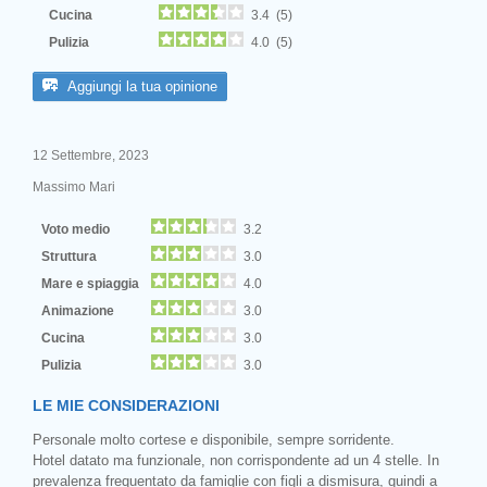
Cucina
3.4 (5)
Pulizia
4.0 (5)
Next
Aggiungi la tua opinione
12 Settembre, 2023
Massimo Mari
Voto medio
3.2
Struttura
3.0
Mare e spiaggia
4.0
Animazione
3.0
Cucina
3.0
Pulizia
3.0
LE MIE CONSIDERAZIONI
Personale molto cortese e disponibile, sempre sorridente.
Hotel datato ma funzionale, non corrispondente ad un 4 stelle. In
prevalenza frequentato da famiglie con figli a dismisura, quindi a