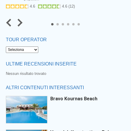
4.6
4.6
(
12
)
Next
5
6
TOUR OPERATOR
ULTIME RECENSIONI INSERITE
Nessun risultato trovato
ALTRI CONTENUTI INTERESSANTI
Bravo Kournas Beach