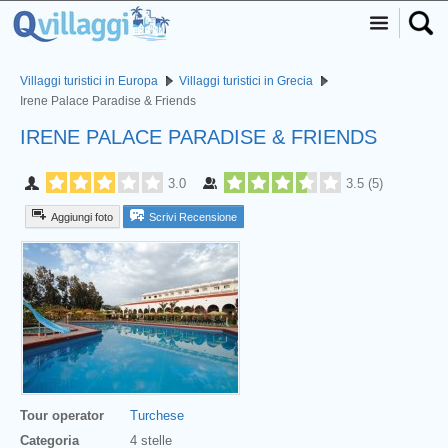
Villaggi turistici in Europa
Villaggi turistici in Grecia
Irene Palace Paradise & Friends
IRENE PALACE PARADISE & FRIENDS
3.0
3.5
(
5
)
Aggiungi foto
Scrivi Recensione
Tour operator
Turchese
Categoria
4 stelle