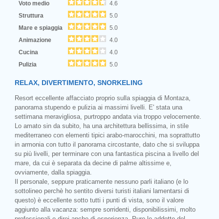
Voto medio
4.6
Struttura
5.0
Mare e spiaggia
5.0
Animazione
4.0
Cucina
4.0
Pulizia
5.0
RELAX, DIVERTIMENTO, SNORKELING
Resort eccellente affacciato proprio sulla spiaggia di Montaza,
panorama stupendo e pulizia ai massimi livelli. E' stata una
settimana meravigliosa, purtroppo andata via troppo velocemente.
Lo amato sin da subito, ha una architettura bellissima, in stile
mediterraneo con elementi tipici arabo-marocchini, ma soprattutto
in armonia con tutto il panorama circostante, dato che si sviluppa
su più livelli, per terminare con una fantastica piscina a livello del
mare, da cui è separata da decine di palme altissime e,
ovviamente, dalla spiaggia.
Il personale, seppure praticamente nessuno parli italiano (e lo
sottolineo perchè ho sentito diversi turisti italiani lamentarsi di
questo) è eccellente sotto tutti i punti di vista, sono il valore
aggiunto alla vacanza: sempre sorridenti, disponibilissimi, molto
professionali e direi anche di esperienza. Pure le addette del