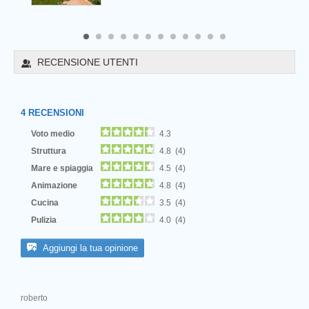
8
9
10
11
12
RECENSIONE UTENTI
4
RECENSIONI
Voto medio
4.3
Struttura
4.8 (4)
Mare e spiaggia
4.5 (4)
Animazione
4.8 (4)
Cucina
3.5 (4)
Pulizia
4.0 (4)
Next
Aggiungi la tua opinione
roberto