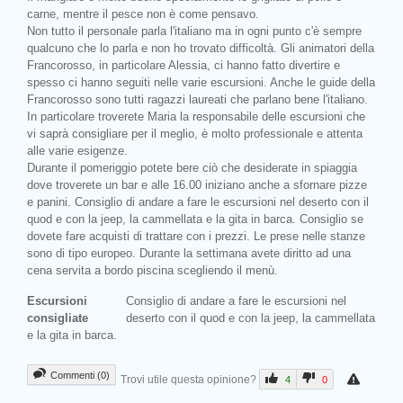
carne, mentre il pesce non è come pensavo.
Non tutto il personale parla l'italiano ma in ogni punto c'è sempre
qualcuno che lo parla e non ho trovato difficoltà. Gli animatori della
Francorosso, in particolare Alessia, ci hanno fatto divertire e
spesso ci hanno seguiti nelle varie escursioni. Anche le guide della
Francorosso sono tutti ragazzi laureati che parlano bene l'italiano.
In particolare troverete Maria la responsabile delle escursioni che
vi saprà consigliare per il meglio, è molto professionale e attenta
alle varie esigenze.
Durante il pomeriggio potete bere ciò che desiderate in spiaggia
dove troverete un bar e alle 16.00 iniziano anche a sfornare pizze
e panini. Consiglio di andare a fare le escursioni nel deserto con il
quod e con la jeep, la cammellata e la gita in barca. Consiglio se
dovete fare acquisti di trattare con i prezzi. Le prese nelle stanze
sono di tipo europeo. Durante la settimana avete diritto ad una
cena servita a bordo piscina scegliendo il menù.
Escursioni
Consiglio di andare a fare le escursioni nel
consigliate
deserto con il quod e con la jeep, la cammellata
e la gita in barca.
Commenti (0)
Trovi utile questa opinione?
4
0