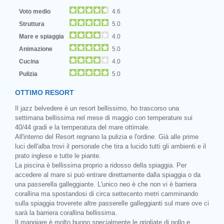
Voto medio
4.6
Struttura
5.0
Mare e spiaggia
4.0
Animazione
5.0
Cucina
4.0
Pulizia
5.0
OTTIMO RESORT
Il jazz belvedere è un resort bellissimo, ho trascorso una
settimana bellissima nel mese di maggio con temperature sui
40/44 gradi e la temperatura del mare ottimale.
All'interno del Resort regnano la pulizia e l'ordine. Già alle prime
luci dell'alba trovi il personale che tira a lucido tutti gli ambienti e il
prato inglese e tutte le piante.
La piscina è bellissima proprio a ridosso della spiaggia. Per
accedere al mare si può entrare direttamente dalla spiaggia o da
una passerella galleggiante. L'unico neo è che non vi è barriera
corallina ma spostandosi di circa settecento metri camminando
sulla spiaggia troverete altre passerelle galleggianti sul mare ove ci
sarà la barriera corallina bellissima.
Il mangiare è molto buono specialmente le grigliate di pollo e