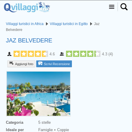
Villaggi turistici in Africa
Villaggi turistici in Egitto
Jaz
Belvedere
JAZ BELVEDERE
4.6
4.3
(
4
)
Aggiungi foto
Scrivi Recensione
Categoria
5 stelle
Ideale per
Famiglie
Coppie