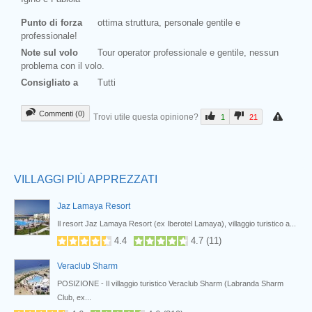
Punto di forza
ottima struttura, personale gentile e
professionale!
Note sul volo
Tour operator professionale e gentile, nessun
problema con il volo.
Consigliato a
Tutti
Commenti (0)
Trovi utile questa opinione?
1
21
Prev
VILLAGGI PIÙ APPREZZATI
Jaz Lamaya Resort
Nabq
Il resort Jaz Lamaya Resort (ex Iberotel Lamaya), villaggio turistico a...
4.4
4.7
(
11
)
Veraclub Sharm
POSIZIONE - Il villaggio turistico Veraclub Sharm (Labranda Sharm
Club, ex...