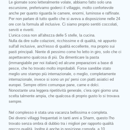
Le giornate sono letteralmente volate, abbiamo fatto solo una
escursione, preferivamo goderci il villaggio, molto confortevole
anche per quanto riguarda le camere, enormi, luminose e raffinate.
Per non parlare di tutto quello che si aveva a disposizione nelle 24
ore con la formula all inclusive. Ci siamo proprio sentiti coccolati,
serviti e riveriti.
L'unica cosa non all'altezza delle 5 stelle, la cucina.
Nulla da dire sulle colazioni, ricchissime e di qualità, nè appunto
sull'all inclusive, anch'esso di qualità eccellente, ma proprio sui
pasti principali. Niente di pessimo come ho letto in giro, solo che ci
aspettavamo qualcosa di più. Da dimenticare la pasta
(immangiabile per noi italiani) ed alcune preparazioni a base di
pesce, che ho trovato molto improbabili. Forse sarebbe stato
meglio uno stampo più internazionale, o meglio, completamente
internazionale, invece si sono un po' persi con piatti asiatici ed
europei. Sempre ottimi comunque pane, carne e dolci.
Nonostante una leggera ripetitività generale, c'era ogni giorno una
scelta talmente ampia, che qualcosa di proprio gusto lo si trovava
sempre.
Nel complesso è stata una vacanza bellissima e completa.
Dei diversi villaggi frequentati in tanti anni a Sharm, questo l'ho
trovato senza ombra di dubbio tra i migliori per rapporto qualità
prezzo qualità. Inoltre è anche in posizione comoda, a 10