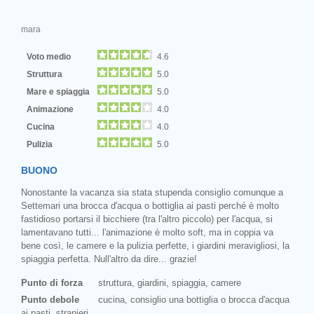
mara
Voto medio
4.6
Struttura
5.0
Mare e spiaggia
5.0
Animazione
4.0
Cucina
4.0
Pulizia
5.0
BUONO
Nonostante la vacanza sia stata stupenda consiglio comunque a
Settemari una brocca d'acqua o bottiglia ai pasti perché è molto
fastidioso portarsi il bicchiere (tra l'altro piccolo) per l'acqua, si
lamentavano tutti... l'animazione è molto soft, ma in coppia va
bene così, le camere e la pulizia perfette, i giardini meravigliosi, la
spiaggia perfetta. Null'altro da dire... grazie!
Punto di forza
struttura, giardini, spiaggia, camere
Punto debole
cucina, consiglio una bottiglia o brocca d'acqua
ai pasti, stranieri