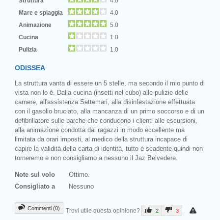
Struttura
4.0
Mare e spiaggia
4.0
Animazione
5.0
Cucina
1.0
Pulizia
1.0
ODISSEA
La struttura vanta di essere un 5 stelle, ma secondo il mio punto di
vista non lo è. Dalla cucina (insetti nel cubo) alle pulizie delle
camere, all'assistenza Settemari, alla disinfestazione effettuata
con il gasolio bruciato, alla mancanza di un primo soccorso e di un
defibrillatore sulle barche che conducono i clienti alle escursioni,
alla animazione condotta dai ragazzi in modo eccellente ma
limitata da orari imposti, al medico della struttura incapace di
capire la validità della carta di identità, tutto è scadente quindi non
torneremo e non consigliamo a nessuno il Jaz Belvedere.
Note sul volo
Ottimo.
Consigliato a
Nessuno
Commenti (0)
Trovi utile questa opinione?
2
3