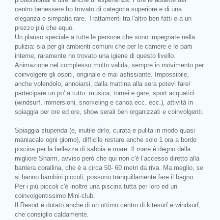
centro benessere ho trovato di categoria superiore e di una
eleganza e simpatia rare. Trattamenti tra l'altro ben fatti e a un
prezzo più che equo.
Un plauso speciale a tutte le persone che sono impegnate nella
pulizia: sia per gli ambienti comuni che per le camere e le parti
interne, raramente ho trovato una igiene di questo livello.
Animazione nel complesso molto valida, sempre in movimento per
coinvolgere gli ospiti, originale e mai asfissiante. Impossibile,
anche volendolo, annoiarsi, dalla mattina alla sera potevi fare/
partecipare un po' a tutto: musica, tornei e gare, sport acquatici
(windsurf, immersioni, snorkeling e canoa ecc. ecc.), attività in
spiaggia per ore ed ore, show serali ben organizzati e coinvolgenti.
Spiaggia stupenda (e, inutile dirlo, curata e pulita in modo quasi
maniacale ogni giorno), difficile restare anche solo 1 ora a bordo
piscina per la bellezza di sabbia e mare. Il mare è degno della
migliore Sharm, avviso però che qui non c'è l’accesso diretto alla
barriera corallina, che è a circa 50- 60 metri da riva. Ma meglio, se
si hanno bambini piccoli, possono tranquillamente fare il bagno.
Per i più piccoli c'è inoltre una piscina tutta per loro ed un
coinvolgentissimo Mini-club.
Il Resort é dotato anche di un ottimo centro di kitesurf e windsurf,
che consiglio caldamente.