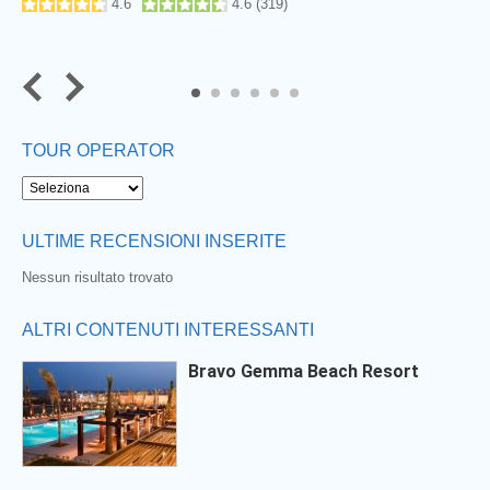
4.6
4.6
(
319
)
5
6
TOUR OPERATOR
ULTIME RECENSIONI INSERITE
Nessun risultato trovato
ALTRI CONTENUTI INTERESSANTI
Bravo Gemma Beach Resort