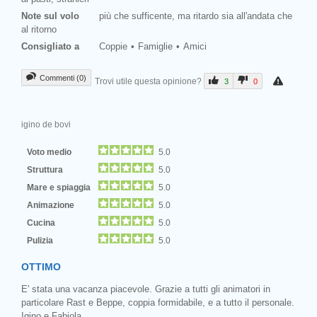
Note sul volo
più che sufficente, ma ritardo sia all'andata che
al ritorno
Consigliato a
Coppie
Famiglie
Amici
Commenti (0)
Trovi utile questa opinione?
3
0
igino de bovi
Voto medio
5.0
Struttura
5.0
Mare e spiaggia
5.0
Animazione
5.0
Cucina
5.0
Pulizia
5.0
OTTIMO
E' stata una vacanza piacevole. Grazie a tutti gli animatori in
particolare Rast e Beppe, coppia formidabile, e a tutto il personale.
Igino e Fabiola