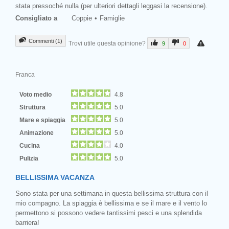
stata pressoché nulla (per ulteriori dettagli leggasi la recensione).
Consigliato a
Coppie
Famiglie
Commenti (1)
Trovi utile questa opinione?
9
0
Franca
Voto medio
4.8
Struttura
5.0
Mare e spiaggia
5.0
Animazione
5.0
Cucina
4.0
Pulizia
5.0
BELLISSIMA VACANZA
Sono stata per una settimana in questa bellissima struttura con il
mio compagno. La spiaggia è bellissima e se il mare e il vento lo
permettono si possono vedere tantissimi pesci e una splendida
barriera!