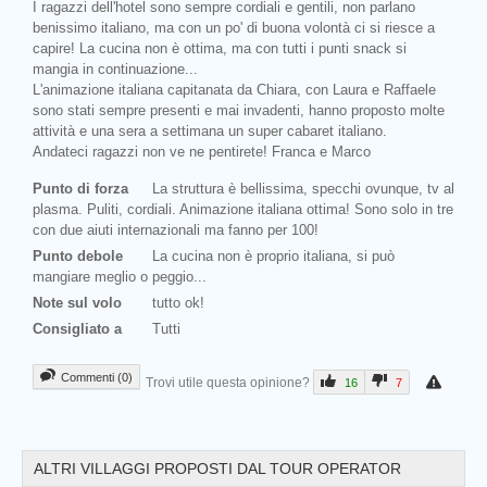
I ragazzi dell'hotel sono sempre cordiali e gentili, non parlano
benissimo italiano, ma con un po' di buona volontà ci si riesce a
capire! La cucina non è ottima, ma con tutti i punti snack si
mangia in continuazione...
L'animazione italiana capitanata da Chiara, con Laura e Raffaele
sono stati sempre presenti e mai invadenti, hanno proposto molte
attività e una sera a settimana un super cabaret italiano.
Andateci ragazzi non ve ne pentirete! Franca e Marco
Punto di forza
La struttura è bellissima, specchi ovunque, tv al
plasma. Puliti, cordiali. Animazione italiana ottima! Sono solo in tre
Prev
con due aiuti internazionali ma fanno per 100!
Punto debole
La cucina non è proprio italiana, si può
mangiare meglio o peggio...
Note sul volo
tutto ok!
Consigliato a
Tutti
Commenti (0)
Trovi utile questa opinione?
16
7
ALTRI VILLAGGI PROPOSTI DAL TOUR OPERATOR