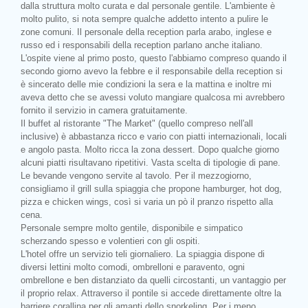
dalla struttura molto curata e dal personale gentile. L'ambiente è
molto pulito, si nota sempre qualche addetto intento a pulire le
zone comuni. Il personale della reception parla arabo, inglese e
russo ed i responsabili della reception parlano anche italiano.
L'ospite viene al primo posto, questo l'abbiamo compreso quando il
secondo giorno avevo la febbre e il responsabile della reception si
è sincerato delle mie condizioni la sera e la mattina e inoltre mi
aveva detto che se avessi voluto mangiare qualcosa mi avrebbero
fornito il servizio in camera gratuitamente.
Il buffet al ristorante "The Market" (quello compreso nell'all
inclusive) è abbastanza ricco e vario con piatti internazionali, locali
e angolo pasta. Molto ricca la zona dessert. Dopo qualche giorno
alcuni piatti risultavano ripetitivi. Vasta scelta di tipologie di pane.
Le bevande vengono servite al tavolo. Per il mezzogiorno,
consigliamo il grill sulla spiaggia che propone hamburger, hot dog,
pizza e chicken wings, così si varia un pò il pranzo rispetto alla
cena.
Personale sempre molto gentile, disponibile e simpatico
scherzando spesso e volentieri con gli ospiti.
L'hotel offre un servizio teli giornaliero. La spiaggia dispone di
diversi lettini molto comodi, ombrelloni e paravento, ogni
ombrellone e ben distanziato da quelli circostanti, un vantaggio per
il proprio relax. Attraverso il pontile si accede direttamente oltre la
barriere corallina per gli amanti dello snorkeling. Per i meno