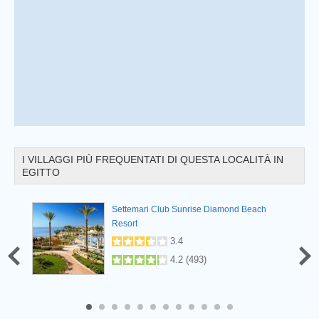
Prev
I VILLAGGI PIÙ FREQUENTATI DI QUESTA LOCALITÀ IN
EGITTO
Settemari Club Sunrise Diamond Beach
Resort
3.4
4.2
(
493
)
8
9
10
11
12