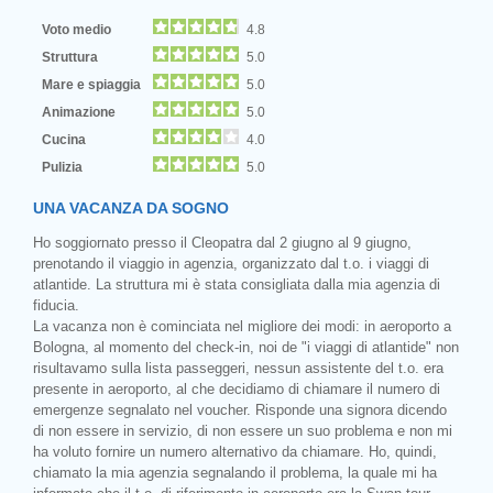
Voto medio
4.8
Struttura
5.0
Mare e spiaggia
5.0
Animazione
5.0
Cucina
4.0
Pulizia
5.0
UNA VACANZA DA SOGNO
Ho soggiornato presso il Cleopatra dal 2 giugno al 9 giugno,
prenotando il viaggio in agenzia, organizzato dal t.o. i viaggi di
atlantide. La struttura mi è stata consigliata dalla mia agenzia di
fiducia.
La vacanza non è cominciata nel migliore dei modi: in aeroporto a
Bologna, al momento del check-in, noi de "i viaggi di atlantide" non
risultavamo sulla lista passeggeri, nessun assistente del t.o. era
presente in aeroporto, al che decidiamo di chiamare il numero di
emergenze segnalato nel voucher. Risponde una signora dicendo
di non essere in servizio, di non essere un suo problema e non mi
ha voluto fornire un numero alternativo da chiamare. Ho, quindi,
chiamato la mia agenzia segnalando il problema, la quale mi ha