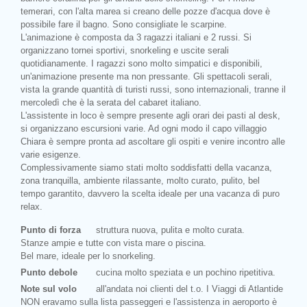
temerari, con l'alta marea si creano delle pozze d'acqua dove è
possibile fare il bagno. Sono consigliate le scarpine.
L'animazione è composta da 3 ragazzi italiani e 2 russi. Si
organizzano tornei sportivi, snorkeling e uscite serali
quotidianamente. I ragazzi sono molto simpatici e disponibili,
un'animazione presente ma non pressante. Gli spettacoli serali,
vista la grande quantità di turisti russi, sono internazionali, tranne il
mercoledì che è la serata del cabaret italiano.
L'assistente in loco è sempre presente agli orari dei pasti al desk,
si organizzano escursioni varie. Ad ogni modo il capo villaggio
Chiara è sempre pronta ad ascoltare gli ospiti e venire incontro alle
varie esigenze.
Complessivamente siamo stati molto soddisfatti della vacanza,
zona tranquilla, ambiente rilassante, molto curato, pulito, bel
tempo garantito, davvero la scelta ideale per una vacanza di puro
relax.
Punto di forza
struttura nuova, pulita e molto curata.
Stanze ampie e tutte con vista mare o piscina.
Bel mare, ideale per lo snorkeling.
Punto debole
cucina molto speziata e un pochino ripetitiva.
Note sul volo
all'andata noi clienti del t.o. I Viaggi di Atlantide
NON eravamo sulla lista passeggeri e l'assistenza in aeroporto è