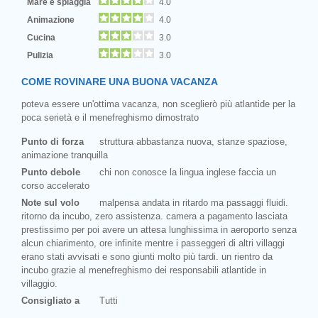
Mare e spiaggia
4.0
Animazione
4.0
Cucina
3.0
Pulizia
3.0
COME ROVINARE UNA BUONA VACANZA
poteva essere un'ottima vacanza, non sceglierò più atlantide per la
poca serietà e il menefreghismo dimostrato
Punto di forza
struttura abbastanza nuova, stanze spaziose,
animazione tranquilla
Punto debole
chi non conosce la lingua inglese faccia un
corso accelerato
Note sul volo
malpensa andata in ritardo ma passaggi fluidi.
ritorno da incubo, zero assistenza. camera a pagamento lasciata
prestissimo per poi avere un attesa lunghissima in aeroporto senza
alcun chiarimento, ore infinite mentre i passeggeri di altri villaggi
erano stati avvisati e sono giunti molto più tardi. un rientro da
incubo grazie al menefreghismo dei responsabili atlantide in
villaggio.
Consigliato a
Tutti