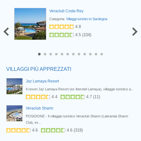
Veraclub Costa Rey
Categoria:
Villaggi turistici in Sardegna
4.8
4.5
(
104
)
Prev
8
9
10
11
12
VILLAGGI PIÙ APPREZZATI
Jaz Lamaya Resort
Nabq
Il resort Jaz Lamaya Resort (ex Iberotel Lamaya), villaggio turistico a...
4.4
4.7
(
11
)
Veraclub Sharm
POSIZIONE - Il villaggio turistico Veraclub Sharm (Labranda Sharm
Club, ex...
4.6
4.6
(
319
)