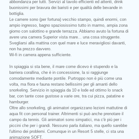
abbondanza per tutti. Servizi al tavolo efficienti ed attenti, drink
buonissimi per bravura dei baristi e per qualità delle bevande in
bottiglia.
Le camere sono (per fortuna) vecchio stampo, quindi enormi, con
ampio ingresso, bagno spaziosissimo tutto in marmo, ampia zona
giorno con salottino e grande terrazza. Abbiamo avuto la fortuna di
avere una camera Superior vista mare... una cosa struggente.
Svegliarsi alla mattina con quel mare e luce meravigliosi davanti,
non ha prezzo davvero.
Wi-fi in camera appena sufficiente.
In spiaggia si sta bene, il mare come dicevo è stupendo e la
barriera corallina, che è in concessione, la si raggiunge
comodamente mediante pontile. Purtroppo non è più come una
volta, ma flora e fauna restano bellissimi per gli amanti dello
snorkeling. Servizio in spiaggia da 10 e lode ed ottimo lo snack
bar, con tante cose gustose a varie ore, tra cui pizza, patatine e
hamburger.
Oltre allo snorkeling, gli animatori organizzano lezioni mattutine di
aqua fit con personal trainer. Altrimenti si può anche prenotare il
campo da tennis. Gli animatori sono simpatici, ma c'è più per i
piccini che per i grandi. Nessuno parla italiano, ma quello sarebbe
l'ultimo dei problemi. Comunque in un Resort 5 stelle, ci sta una
animazione SOFT.