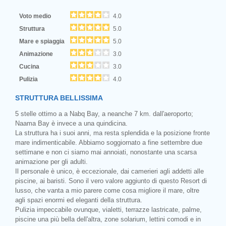
Voto medio
4.0
Struttura
5.0
Mare e spiaggia
5.0
Animazione
3.0
Cucina
3.0
Pulizia
4.0
STRUTTURA BELLISSIMA
5 stelle ottimo a a Nabq Bay, a neanche 7 km. dall'aeroporto;
Naama Bay è invece a una quindicina.
La struttura ha i suoi anni, ma resta splendida e la posizione fronte
mare indimenticabile. Abbiamo soggiornato a fine settembre due
settimane e non ci siamo mai annoiati, nonostante una scarsa
animazione per gli adulti.
Il personale è unico, è eccezionale, dai camerieri agli addetti alle
piscine, ai baristi. Sono il vero valore aggiunto di questo Resort di
lusso, che vanta a mio parere come cosa migliore il mare, oltre
agli spazi enormi ed eleganti della struttura.
Pulizia impeccabile ovunque, vialetti, terrazze lastricate, palme,
piscine una più bella dell'altra, zone solarium, lettini comodi e in