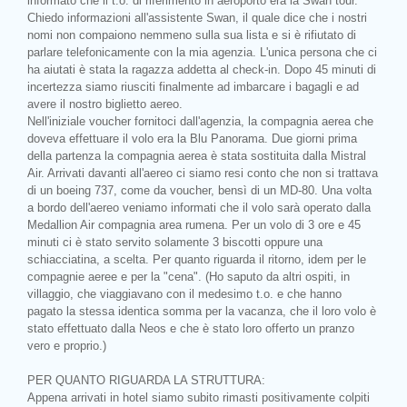
informato che il t.o. di riferimento in aeroporto era la Swan tour.
Chiedo informazioni all'assistente Swan, il quale dice che i nostri
nomi non compaiono nemmeno sulla sua lista e si è rifiutato di
parlare telefonicamente con la mia agenzia. L'unica persona che ci
ha aiutati è stata la ragazza addetta al check-in. Dopo 45 minuti di
incertezza siamo riusciti finalmente ad imbarcare i bagagli e ad
avere il nostro biglietto aereo.
Nell'iniziale voucher fornitoci dall'agenzia, la compagnia aerea che
doveva effettuare il volo era la Blu Panorama. Due giorni prima
della partenza la compagnia aerea è stata sostituita dalla Mistral
Air. Arrivati davanti all'aereo ci siamo resi conto che non si trattava
di un boeing 737, come da voucher, bensì di un MD-80. Una volta
a bordo dell'aereo veniamo informati che il volo sarà operato dalla
Medallion Air compagnia area rumena. Per un volo di 3 ore e 45
minuti ci è stato servito solamente 3 biscotti oppure una
schiacciatina, a scelta. Per quanto riguarda il ritorno, idem per le
compagnie aeree e per la "cena". (Ho saputo da altri ospiti, in
villaggio, che viaggiavano con il medesimo t.o. e che hanno
pagato la stessa identica somma per la vacanza, che il loro volo è
stato effettuato dalla Neos e che è stato loro offerto un pranzo
vero e proprio.)
PER QUANTO RIGUARDA LA STRUTTURA:
Appena arrivati in hotel siamo subito rimasti positivamente colpiti