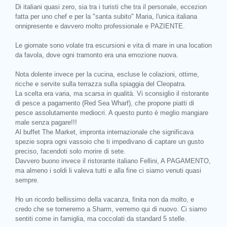
Di italiani quasi zero, sia tra i turisti che tra il personale, eccezion
fatta per uno chef e per la "santa subito" Maria, l'unica italiana
onnipresente e davvero molto professionale e PAZIENTE.
Le giornate sono volate tra escursioni e vita di mare in una location
da favola, dove ogni tramonto era una emozione nuova.
Nota dolente invece per la cucina, escluse le colazioni, ottime,
ricche e servite sulla terrazza sulla spiaggia del Cleopatra.
La scelta era varia, ma scarsa in qualità. Vi sconsiglio il ristorante
di pesce a pagamento (Red Sea Wharf), che propone piatti di
pesce assolutamente mediocri. A questo punto è meglio mangiare
male senza pagare!!!
Al buffet The Market, impronta internazionale che significava
spezie sopra ogni vassoio che ti impedivano di captare un gusto
preciso, facendoti solo morire di sete.
Davvero buono invece il ristorante italiano Fellini, A PAGAMENTO,
ma almeno i soldi li valeva tutti e alla fine ci siamo venuti quasi
sempre.
Ho un ricordo bellissimo della vacanza, finita non da molto, e
credo che se torneremo a Sharm, verremo qui di nuovo. Ci siamo
sentiti come in famiglia, ma coccolati da standard 5 stelle.