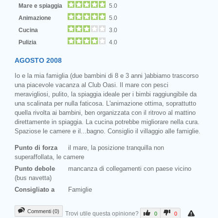
Mare e spiaggia
5.0
Animazione
5.0
Cucina
3.0
Pulizia
4.0
AGOSTO 2008
Io e la mia famiglia (due bambini di 8 e 3 anni )abbiamo trascorso
una piacevole vacanza al Club Oasi. Il mare con pesci
meravigliosi, pulito, la spiaggia ideale per i bimbi raggiungibile da
una scalinata per nulla faticosa. L'animazione ottima, soprattutto
quella rivolta ai bambini, ben organizzata con il ritrovo al mattino
direttamente in spiaggia. La cucina potrebbe migliorare nella cura.
Spaziose le camere e il...bagno. Consiglio il villaggio alle famiglie.
Punto di forza
il mare, la posizione tranquilla non
superaffollata, le camere
Punto debole
mancanza di collegamenti con paese vicino
(bus navetta)
Consigliato a
Famiglie
Commenti (0)
Trovi utile questa opinione?
0
0