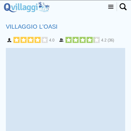
VILLAGGIO L'OASI
4.0
4.2
(
36
)