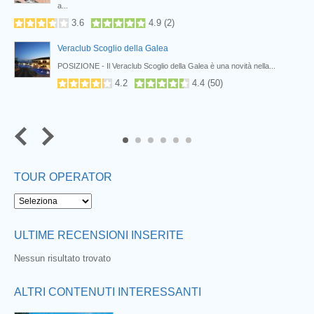
a...
3.6
4.9
(
2
)
Veraclub Scoglio della Galea
POSIZIONE - Il Veraclub Scoglio della Galea è una novità nella...
4.2
4.4
(
50
)
5
6
TOUR OPERATOR
ULTIME RECENSIONI INSERITE
Nessun risultato trovato
ALTRI CONTENUTI INTERESSANTI