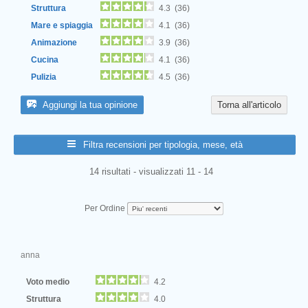
Struttura
4.3 (36)
Mare e spiaggia
4.1 (36)
Animazione
3.9 (36)
Cucina
4.1 (36)
Pulizia
4.5 (36)
Aggiungi la tua opinione
Torna all'articolo
Filtra recensioni per tipologia, mese, età
14 risultati - visualizzati 11 - 14
Per Ordine
anna
Voto medio
4.2
Struttura
4.0