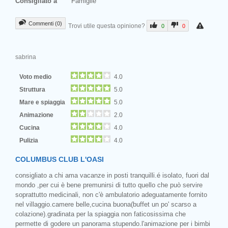
Consigliato a
Famiglie
Commenti (0)
Trovi utile questa opinione?
0
0
sabrina
Voto medio
4.0
Struttura
5.0
Mare e spiaggia
5.0
Animazione
2.0
Cucina
4.0
Pulizia
4.0
COLUMBUS CLUB L'OASI
consigliato a chi ama vacanze in posti tranquilli.é isolato, fuori dal
mondo ,per cui è bene premunirsi di tutto quello che può servire
soprattutto medicinali, non c'è ambulatorio adeguatamente fornito
nel villaggio.camere belle,cucina buona(buffet un po' scarso a
colazione).gradinata per la spiaggia non faticosissima che
permette di godere un panorama stupendo.l'animazione per i bimbi