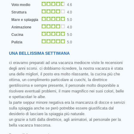
Voto medio
4.6
Struttura
4.0
Mare e spiaggia
5.0
Animazione
4.0
Cucina
5.0
Pulizia
5.0
UNA BELLISSIMA SETTIMANA
ci eravamo preparati ad una vacanza mediocre viste le recensioni
degli anni scorsi. ci dobbiamo ricredere, la nostra vacanza è stata
una delle migliori, il posto era molto rilassante, la cucina più che
ottima, un complimento particolare ai cuochi, la direttrice
gentilissima e sempre presente, il personale molto disponibile a
risolvere eventuali problemi, il mare magnifico nei suoi colori, belle
e spettacolari le albe.
la parte seppur minore negativa era la mancanza di docce e servizi
sulla spiaggia anche se però potrebbe essere giustificata dal
desiderio di lasciare la spiaggia più naturale.
un grazie a tutti dalla direttrice, agli animatori, al personale per la
bella vacanza trascorsa.