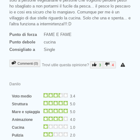
solo a persone vegetariane e persone che vogliono perdere peso!
ho sbagliato a non portarmi il fucile da pesca... il pesce lo pescavo
io e cosi era sicuro che lo mangiavo. Comunque per me è un
villaggio di due stelle riguardo la cucina. Solo che una e spenta... e
l'altra funziona a intermirtenza!!!:D
Punto di forza
FAME E FAME
Punto debole
cucina
Consigliato a
Single
Commenti (0)
Trovi utile questa opinione?
3
4
Danilo
Voto medio
3.4
Struttura
5.0
Mare e spiaggia
5.0
Animazione
4.0
Cucina
1.0
Pulizia
2.0