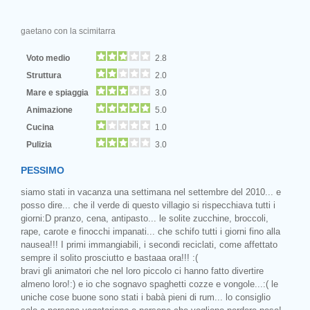
gaetano con la scimitarra
Voto medio
2.8
Struttura
2.0
Mare e spiaggia
3.0
Animazione
5.0
Cucina
1.0
Pulizia
3.0
PESSIMO
siamo stati in vacanza una settimana nel settembre del 2010... e
posso dire... che il verde di questo villagio si rispecchiava tutti i
giorni:D pranzo, cena, antipasto... le solite zucchine, broccoli,
rape, carote e finocchi impanati... che schifo tutti i giorni fino alla
nausea!!! I primi immangiabili, i secondi reciclati, come affettato
sempre il solito prosciutto e bastaaa ora!!! :(
bravi gli animatori che nel loro piccolo ci hanno fatto divertire
almeno loro!:) e io che sognavo spaghetti cozze e vongole...:( le
uniche cose buone sono stati i babà pieni di rum... lo consiglio