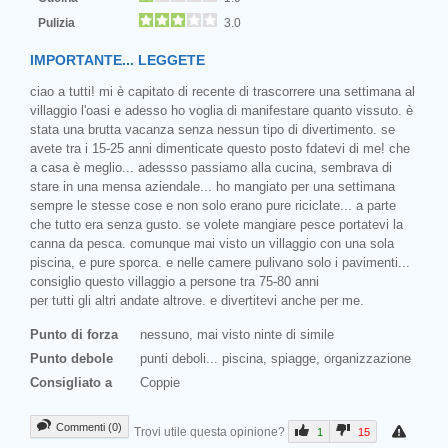
Pulizia
3.0
IMPORTANTE... LEGGETE
ciao a tutti! mi è capitato di recente di trascorrere una settimana al
villaggio l'oasi e adesso ho voglia di manifestare quanto vissuto. è
stata una brutta vacanza senza nessun tipo di divertimento. se
avete tra i 15-25 anni dimenticate questo posto fdatevi di me! che
a casa è meglio... adessso passiamo alla cucina, sembrava di
stare in una mensa aziendale... ho mangiato per una settimana
sempre le stesse cose e non solo erano pure riciclate... a parte
che tutto era senza gusto. se volete mangiare pesce portatevi la
canna da pesca. comunque mai visto un villaggio con una sola
piscina, e pure sporca. e nelle camere pulivano solo i pavimenti...
consiglio questo villaggio a persone tra 75-80 anni
per tutti gli altri andate altrove. e divertitevi anche per me.
Punto di forza
nessuno, mai visto ninte di simile
Punto debole
punti deboli... piscina, spiagge, organizzazione
Consigliato a
Coppie
Commenti (0)
Trovi utile questa opinione?
1
15