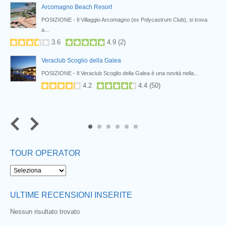
Arcomagno Beach Resort
POSIZIONE - Il Villaggio Arcomagno (ex Polycastrum Club), si trova
a...
3.6
4.9
(
2
)
Veraclub Scoglio della Galea
POSIZIONE - Il Veraclub Scoglio della Galea è una novità nella...
4.2
4.4
(
50
)
5
6
TOUR OPERATOR
ULTIME RECENSIONI INSERITE
Nessun risultato trovato