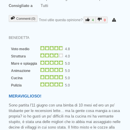
Consigliato a
Tutti
Commenti (0)
Trovi utile questa opinione?
4
0
BENEDETTA
Voto medio
4.8
Struttura
4.0
Mare e spiaggia
5.0
Animazione
5.0
Cucina
5.0
Pulizia
5.0
MERAVIGLIOSO!
Sono partita l'11 giugno con una bimba di 10 mesi ed ero un po'
titubante per le recensioni lette... ma la gente cosa mangia a casa
propria? io ho gusti un po' difficili ma la cucina mi ha vermante
stupito, è stata una delle migliori che io abbia mai assaggiato nelle
decine di villaggi in cui sono stata. Il fritto misto e le cozze alla