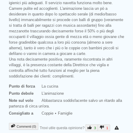
igienici più adeguati. Il servizio navetta funziona molto bene.
Camere pulite ed accoglienti. L'animazione lascia un pò a
desiderare in quanto dopo lo spettacolo serale (di medio/basso
livello) immancabilmente si procede con balli di gruppo (veramente
si tratta di balli per ragazzi con musica assordante) fino alla
mezzanotte trascurando decisamente forse il 50% o più degli
occupanti il villaggio ossia gente di mezza età o meno giovane che
forse gradirebbe qualcosa a loro più consona (almeno a sere
alterne), tanto è vero che i più o le coppie con bambini piccoli si
defilano o vanno in camera a giocare a carte.
Una nota decisamente positiva, raramente riscontrata in altri
villaggi, è la presenza costante della Direttrice che vigila e
controlla affinchè tutto funzioni al meglio per la piena
soddisfazione dei clienti: complimenti.
Punto di forza
La cucina
Punto debole
L'animazione
Note sul volo
Abbastanza soddisfacente salvo un ritardo alla
partenza di circa un'ora.
Consigliato a
Coppie
Famiglie
Commenti (0)
Trovi utile questa opinione?
3
1