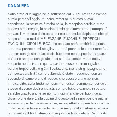
DA NAUSEA
Sono stato al villaggio nella settimana dal 5/9 al 12/9 ed essendo
al mio primo villaggio, mi sono immerso in questa nuova
esperienza, la struttura è molto bella, la reception cordiale, tutto
andava per il meglio, la piscina di mio gradimento, ma purtroppo è
arrivato il momento della cena, e noto con molto dispiacere che gli
antipasti sono tutti di MELENZANE, ZUCCHINE, PEPERONI,
FAGIOLINI, CIPOLLE, ECC., ho pensato sarà perchè è la prima
sera, ma purtroppo mi sbagliavo, tutte i pranzi e le cene erano fatti
sempre con gli stessi antipasti, buoni ma non si può fare 7 pranzi
e 7 cene sempre con gli stessi ci si stufa presto, ma le cattive
scoperte non finiscono qui, la pasta spesso era immangiabile
perchè troppo cotta o già in lievitazione, mai visti gli spaghetti, e
con poca variabilità come daltronde è stato il secondo, con un
secondo di carne e uno di pesce, che spesso erano porzioni
rimpicciolite, sulla frutta non esprimo nessun commento, per dolci
stesso discorso degli antipasti, sempre babà e cannoli, in estate
sarebbe gradito anche se non tutti giorni anche dei buoni gelati,
diciamo che dare 1 alla cucina di questo bellissimo posto è anche
eccessivo per le mie aspettative, mi aspettavo di prendere qualche
chilo ma aimè forse sono tornato più magro della partenza, e già al
primo autogrill ho finalmente mangiato un buon gelato. Per il resto