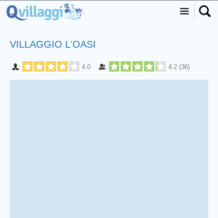
VILLAGGIO L'OASI
4.0
4.2
(
36
)