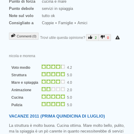
Punto di forza
cucina e mare
Punto debole
servizi in spiaggia
Note sul volo
tutto ok
Consigliato a
Coppie
Famiglie
Amici
Commenti (0)
Trovi utile questa opinione?
2
0
nicola e morena
Voto medio
4.2
Struttura
5.0
Mare e spiaggia
4.0
Animazione
2.0
Cucina
5.0
Pulizia
5.0
VACANZE 2011 (PRIMA QUINDICINA DI LUGLIO)
La struttura è molto buona. Cucina ottima. Mare molto bello, pulito,
ma la spiaggia è un pò carente in quanto necessiterebbe di servizi