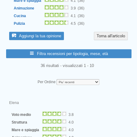
Mare e spiaggia
4.1 (36)
Animazione
3.9 (36)
Cucina
4.1 (36)
Pulizia
4.5 (36)
Aggiungi la tua opinione
Torna all'articolo
Filtra recensioni per tipologia, mese, età
36 risultati - visualizzati 1 - 10
Per Ordine
Elena
Voto medio
3.8
Struttura
4.0
Mare e spiaggia
4.0