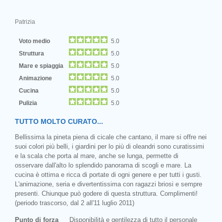
Patrizia
Voto medio
5.0
Struttura
5.0
Mare e spiaggia
5.0
Animazione
5.0
Cucina
5.0
Pulizia
5.0
TUTTO MOLTO CURATO...
Bellissima la pineta piena di cicale che cantano, il mare si offre nei
suoi colori più belli, i giardini per lo più di oleandri sono curatissimi
e la scala che porta al mare, anche se lunga, permette di
osservare dall'alto lo splendido panorama di scogli e mare. La
cucina è ottima e ricca di portate di ogni genere e per tutti i gusti.
L'animazione, seria e divertentissima con ragazzi briosi e sempre
presenti. Chiunque può godere di questa struttura. Complimenti!
(periodo trascorso, dal 2 all'11 luglio 2011)
Punto di forza
Disponibilità e gentilezza di tutto il personale