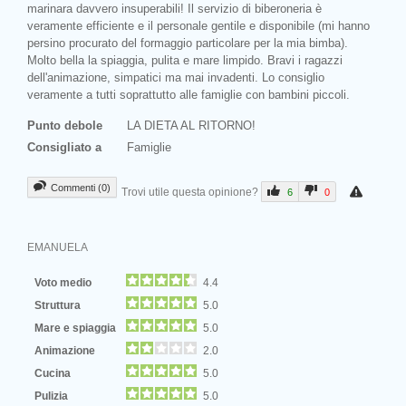
marinara davvero insuperabili! Il servizio di biberoneria è
veramente efficiente e il personale gentile e disponibile (mi hanno
persino procurato del formaggio particolare per la mia bimba).
Molto bella la spiaggia, pulita e mare limpido. Bravi i ragazzi
dell'animazione, simpatici ma mai invadenti. Lo consiglio
veramente a tutti soprattutto alle famiglie con bambini piccoli.
Punto debole
LA DIETA AL RITORNO!
Consigliato a
Famiglie
Commenti (0)
Trovi utile questa opinione?
6
0
EMANUELA
Voto medio
4.4
Struttura
5.0
Mare e spiaggia
5.0
Animazione
2.0
Cucina
5.0
Pulizia
5.0