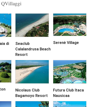
u QVillaggi
Next
Serenè Village
aia di
Seaclub
Calalandrusa Beach
Resort
iton
Nicolaus Club
Futura Club Itaca
Bagamoyo Resort
Nausicaa