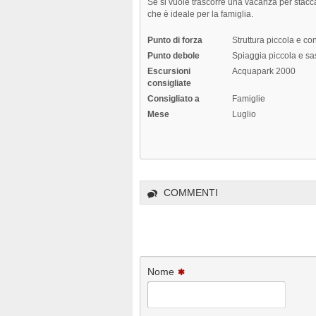
Se si vuole trascorre una vacanza per stacca
che è ideale per la famiglia.
Punto di forza
Struttura piccola e co
Punto debole
Spiaggia piccola e sas
Escursioni
Acquapark 2000
consigliate
Consigliato a
Famiglie
Mese
Luglio
COMMENTI
Nome