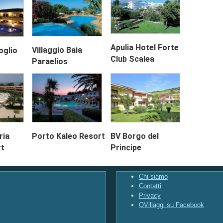
Apulia Hotel Forte
Villaggio Baia
oglio
Club Scalea
Paraelios
ria
Porto Kaleo Resort
BV Borgo del
rt
Principe
Chi siamo
Contatti
Privacy
QVillaggi su Facebook