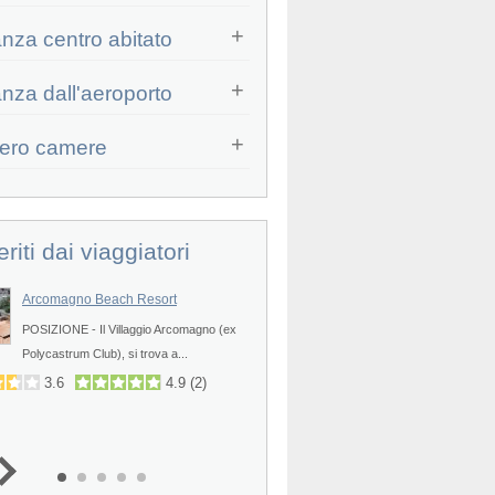
anza centro abitato
Prev
anza dall'aeroporto
ero camere
eriti dai viaggiatori
Arcomagno Beach Resort
Veraclub Scoglio della Galea
POSIZIONE - Il Villaggio Arcomagno (ex
POSIZIONE - Il Veraclub Scoglio 
Prev
Polycastrum Club), si trova a...
Galea è una novità nella...
3.6
4.9
(
2
)
4.2
4.4
(