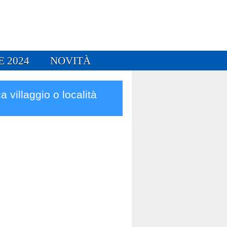
E 2024
NOVITÀ
a villaggio o località