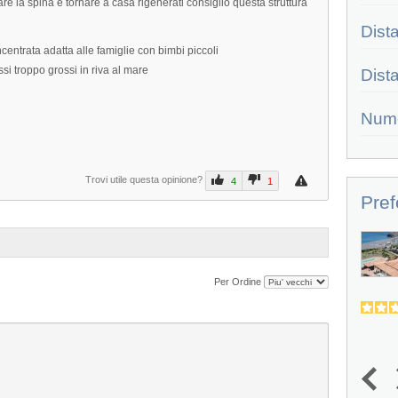
re la spina e tornare a casa rigenerati consiglio questa struttura
Dist
ncentrata adatta alle famiglie con bimbi piccoli
si troppo grossi in riva al mare
Dist
Num
Trovi utile questa opinione?
4
1
Pref
Villaggio L'Oasi
Immerso nel cuore di una folta macchia
Per Ordine
mediterranea, tra il profumo...
4.0
4.2
(
36
)
1
2
3
4
5