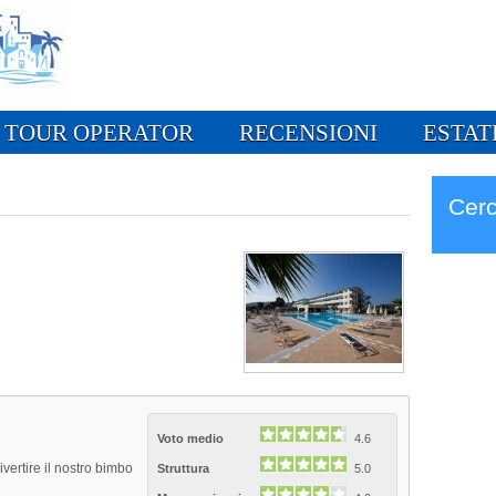
TOUR OPERATOR
RECENSIONI
ESTAT
Cerc
Voto medio
4.6
ivertire il nostro bimbo
Struttura
5.0