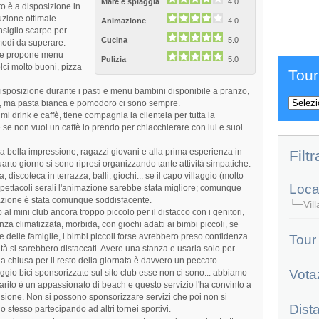
Mare e spiaggia
4.0
tto è a disposizione in
zione ottimale.
Animazione
4.0
nsiglio scarpe per
Cucina
5.0
modi da superare.
ione propone menu
Pulizia
5.0
lci molto buoni, pizza
Tour
disposizione durante i pasti e menu bambini disponibile a pranzo,
a, ma pasta bianca e pomodoro ci sono sempre.
ttimi drink e caffè, tiene compagnia la clientela per tutta la
 se non vuoi un caffè lo prendo per chiacchierare con lui e suoi
una bella impressione, ragazzi giovani e alla prima esperienza in
Filtr
arto giorno si sono ripresi organizzando tante attività simpatiche:
 discoteca in terrazza, balli, giochi... se il capo villaggio (molto
Local
spettacoli serali l'animazione sarebbe stata migliore; comunque
mazione è stata comunque soddisfacente.
└─Villa
 al mini club ancora troppo piccolo per il distacco con i genitori,
nza climatizzata, morbida, con giochi adatti ai bimbi piccoli, se
elle famiglie, i bimbi piccoli forse avrebbero preso confidenza
Tour
ità si sarebbero distaccati. Avere una stanza e usarla solo per
la chiusa per il resto della giornata è davvero un peccato.
Vota
eggio bici sponsorizzate sul sito club esse non ci sono... abbiamo
arito è un appassionato di beach e questo servizio l'ha convinto a
usione. Non si possono sponsorizzare servizi che poi non si
Dist
 lo stesso partecipando ad altri tornei sportivi.