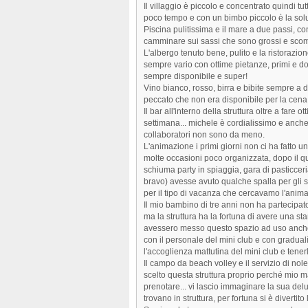
Il villaggio è piccolo e concentrato quindi tu
poco tempo e con un bimbo piccolo è la solu
Piscina pulitissima e il mare a due passi, co
camminare sui sassi che sono grossi e sco
L'albergo tenuto bene, pulito e la ristoraz
sempre vario con ottime pietanze, primi e do
sempre disponibile e super!
Vino bianco, rosso, birra e bibite sempre a 
peccato che non era disponibile per la cen
Il bar all'interno della struttura oltre a fare o
settimana... michele è cordialissimo e anche
collaboratori non sono da meno.
L'animazione i primi giorni non ci ha fatto 
molte occasioni poco organizzata, dopo il qu
schiuma party in spiaggia, gara di pasticceria,
bravo) avesse avuto qualche spalla per gli 
per il tipo di vacanza che cercavamo l'ani
Il mio bambino di tre anni non ha partecipato
ma la struttura ha la fortuna di avere una sta
avessero messo questo spazio ad uso anche d
con il personale del mini club e con gradual
l'accoglienza mattutina del mini club e tener
Il campo da beach volley e il servizio di nol
scelto questa struttura proprio perché mio m
prenotare... vi lascio immaginare la sua del
trovano in struttura, per fortuna si è divertito