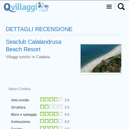
DETTAGLI RECENSIONE
Seaclub Calalandrusa
Beach Resort
Villaggi turistici in Calabria
Marin Cristina
Voto medio
3.8
Struttura
2.0
Mare e spiaggia
4.0
Animazione
4.0
Cucina
4.0