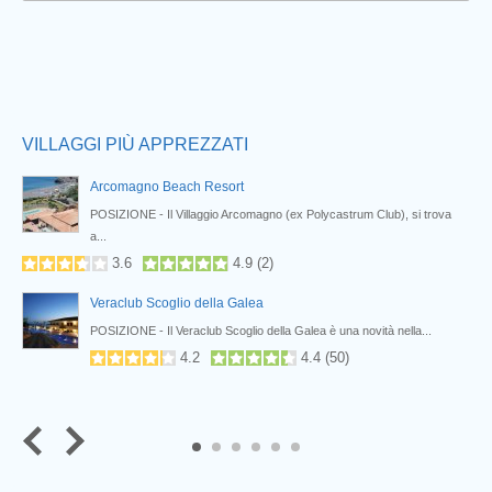
Prev
VILLAGGI PIÙ APPREZZATI
Arcomagno Beach Resort
POSIZIONE - Il Villaggio Arcomagno (ex Polycastrum Club), si trova
a...
3.6
4.9
(
2
)
Veraclub Scoglio della Galea
POSIZIONE - Il Veraclub Scoglio della Galea è una novità nella...
4.2
4.4
(
50
)
5
6