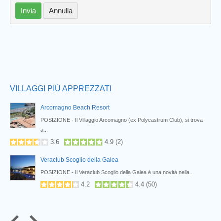
Invia
Annulla
Prev
VILLAGGI PIÙ APPREZZATI
Arcomagno Beach Resort
POSIZIONE - Il Villaggio Arcomagno (ex Polycastrum Club), si trova
a...
3.6
4.9
(
2
)
Veraclub Scoglio della Galea
POSIZIONE - Il Veraclub Scoglio della Galea è una novità nella...
4.2
4.4
(
50
)