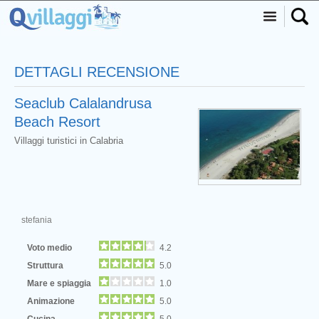
DETTAGLI RECENSIONE
Seaclub Calalandrusa
Beach Resort
Villaggi turistici in Calabria
stefania
Voto medio
4.2
Struttura
5.0
Mare e spiaggia
1.0
Animazione
5.0
Cucina
5.0