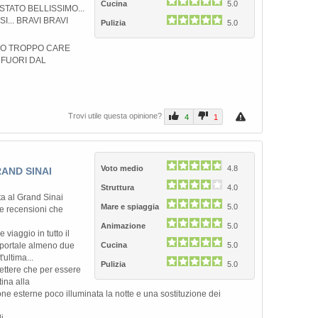
Cucina
5.0
STATO BELLISSIMO...
I... BRAVI BRAVI
Pulizia
5.0
PO TROPPO CARE
 FUORI DAL
Trovi utile questa opinione?
4
1
Voto medio
4.8
AND SINAI
Struttura
4.0
ta al Grand Sinai
Mare e spiaggia
5.0
 le recensioni che
Animazione
5.0
viaggio in tutto il
 portale almeno due
Cucina
5.0
ultima...
Pulizia
5.0
ettere che per essere
ina alla
e esterne poco illuminata la notte e una sostituzione dei
i