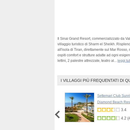
Il Sinai Grand Resort, commercializzato da Valt
villaggio turistico di Sharm el Sheikh. Risplen
all'isola di Tiran, direttamente sul Mar Rosso, 
ospiti comfort e strutture adatte ad ogni esigen
lettini, 2 palestre attrezzate, teatro al
...
leggi tu
I VILLAGGI PIÙ FREQUENTATI DI Q
Royal Grand Sharm
Settemari Club Sunr
Diamond Beach Res
4.1
(
70
)
3.4
4.2
(