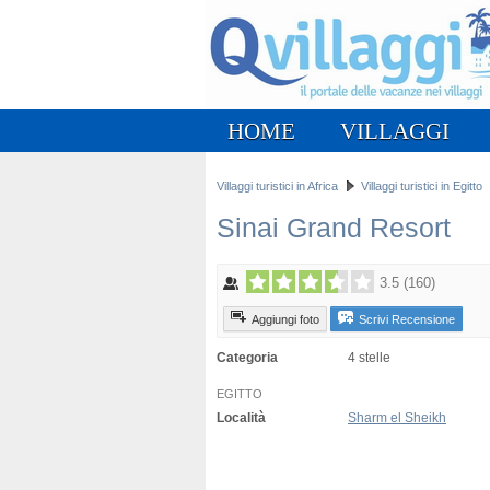
HOME
VILLAGGI
Villaggi turistici in Africa
Villaggi turistici in Egitto
Sinai Grand Resort
3.5
(
160
)
Aggiungi foto
Scrivi Recensione
Categoria
4 stelle
EGITTO
Località
Sharm el Sheikh