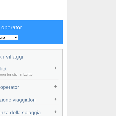
 operator
a i villaggi
ità
ggi turistici in Egitto
Bravo Tamra Beach
Veraclub Sharm
 operator
5.0
4.6
zione viaggiatori
4.4
(
382
)
4.6
(
319
)
anza della spiaggia