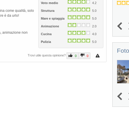
2.4
4.7
(
4
)
Voto medio
4.2
cina come qualità, solo
Struttura
5.0
are è da urlo!
Mare e spiaggia
5.0
Animazione
2.0
1
2
3
4
5
va, animazione non
Cucina
4.0
Pulizia
5.0
Foto
Trovi utile questa opinione?
0
0
1
2
3
4
Next