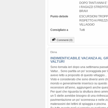
DOPO TANTI ANNI E' 
I RAGAZZI STREPITOS
BRAVI
Punto debole
ESCURSIONI TROP
RISPETTO AI PREZZI
VILLAGGIO
Consigliato a
Tutti
Commenti (0)
Elena
INDIMENTICABILE VACANZA AL GR
VALTUR!
Sono tornata ieri dopo una settimana passa
Valtur... Sono partita un po' scoraggiata per
avevo letto a proposito di questo villaggio...
Visto e considerato che sono diversi anni che 
mondo e generalmente inserisco su questo
recensioni all'anno, aggiungerò anche quest'
Per quel che riguarda la struttura devo amm
un 5 stelle avrebbe bisogno di una rinfrescat
pavimentazione un po' sconnessa e nelle zon
materassini dei lettini di spiaggia e piscina.
Su tutto questo però si sorvola se parliamo d