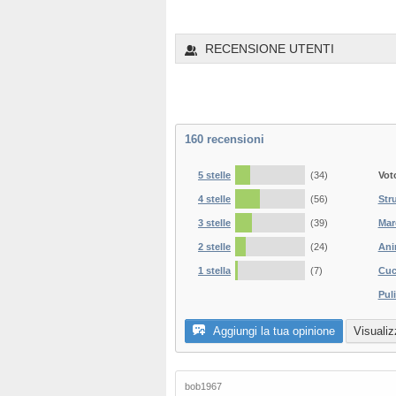
1
2
3
4
5
6
RECENSIONE UTENTI
160
recensioni
5 stelle
(34)
Vot
4 stelle
(56)
Str
3 stelle
(39)
Mar
2 stelle
(24)
Ani
1 stella
(7)
Cuc
Puli
Aggiungi la tua opinione
Visualiz
bob1967