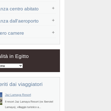
anza centro abitato
anza dall'aeroporto
ero camere
Prev
lità in Egitto
eriti dai viaggiatori
Jaz Lamaya Resort
Veraclub Sharm
Il resort Jaz Lamaya Resort (ex Iberotel
POSIZIONE - Il villaggio turistico
Prev
Lamaya), villaggio turistico a...
Sharm (Labranda Sharm Club, ex