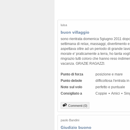
luisa
buon villaggio
sono rientrata domenica 5giugno 2011 dop
settimana di relax, massaggi, divertimento e
aspettava oltre ad un periodo di grande lavor
morale e' praticamente a terra, ho tanta vogl
ringrazio tutti coloro che hanno reso indimen
vacanza. GRAZIE RAGAZZI.
Punto di forza
posizione e mare
Punto debole
difficoltosa l'entrata i
Note sul volo
perfetto e puntuale
Consigliato a
Coppie
Amici
Sin
Commenti (0)
paolo Bandini
Giudizio buono