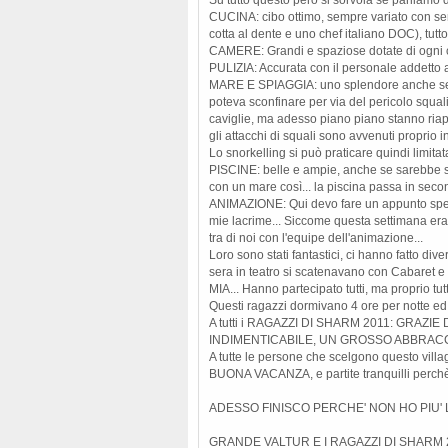
CUCINA: cibo ottimo, sempre variato con sera
cotta al dente e uno chef italiano DOC), tu
CAMERE: Grandi e spaziose dotate di ogni 
PULIZIA: Accurata con il personale addetto a
MARE E SPIAGGIA: uno splendore anche se la 
poteva sconfinare per via del pericolo squal
caviglie, ma adesso piano piano stanno riap
gli attacchi di squali sono avvenuti proprio 
Lo snorkelling si può praticare quindi limita
PISCINE: belle e ampie, anche se sarebbe s
con un mare così... la piscina passa in seco
ANIMAZIONE: Qui devo fare un appunto specia
mie lacrime... Siccome questa settimana erav
tra di noi con l'equipe dell'animazione...
Loro sono stati fantastici, ci hanno fatto dive
sera in teatro si scatenavano con Cabaret e 
MIA... Hanno partecipato tutti, ma proprio tutt
Questi ragazzi dormivano 4 ore per notte ed e
A tutti i RAGAZZI DI SHARM 2011: GRAZ
INDIMENTICABILE, UN GROSSO ABBRACCIO
A tutte le persone che scelgono questo villa
BUONA VACANZA, e partite tranquilli perchè 
ADESSO FINISCO PERCHE' NON HO PIU' L
GRANDE VALTUR E I RAGAZZI DI SHARM 2