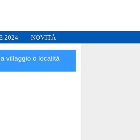
E 2024
NOVITÀ
a villaggio o località