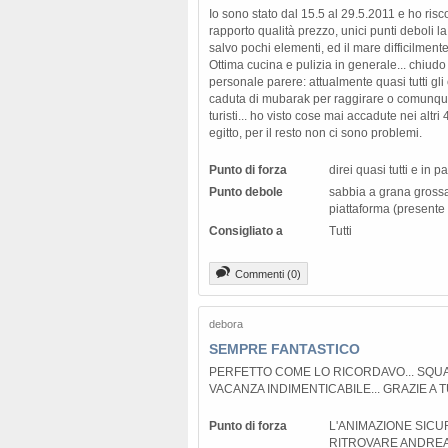
Io sono stato dal 15.5 al 29.5.2011 e ho risc
rapporto qualità prezzo, unici punti deboli 
salvo pochi elementi, ed il mare difficilment
Ottima cucina e pulizia in generale... chiud
personale parere: attualmente quasi tutti gli 
caduta di mubarak per raggirare o comunque
turisti... ho visto cose mai accadute nei altri
egitto, per il resto non ci sono problemi.
Punto di forza
direi quasi tutti e in p
Punto debole
sabbia a grana grossa
piattaforma (presente n
Consigliato a
Tutti
Commenti (0)
debora
SEMPRE FANTASTICO
PERFETTO COME LO RICORDAVO... SQUA
VACANZA INDIMENTICABILE... GRAZIE A T
Punto di forza
L'ANIMAZIONE SICU
RITROVARE ANDREA 