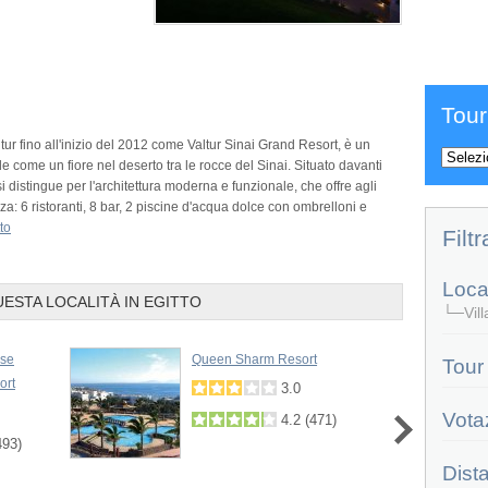
Prev
Tour
ur fino all'inizio del 2012 come Valtur Sinai Grand Resort, è un
de come un fiore nel deserto tra le rocce del Sinai. Situato davanti
si distingue per l'architettura moderna e funzionale, che offre agli
za: 6 ristoranti, 8 bar, 2 piscine d'acqua dolce con ombrelloni e
tto
Filtr
Local
UESTA LOCALITÀ IN EGITTO
└─Villa
ise
Queen Sharm Resort
Tour
ort
3.0
Vota
4.2
(
471
)
493
)
Dist