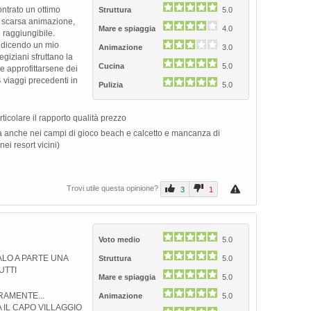
ontrato un ottimo
Struttura
5.0
la scarsa animazione,
Mare e spiaggia
4.0
e raggiungibile.
o dicendo un mio
Animazione
3.0
egiziani sfruttano la
Cucina
5.0
 approfittarsene dei
 4 viaggi precedenti in
Pulizia
5.0
articolare il rapporto qualità prezzo
 anche nei campi di gioco beach e calcetto e mancanza di
ei resort vicini)
Trovi utile questa opinione?
3
1
Voto medio
5.0
LO A PARTE UNA
Struttura
5.0
UTTI
Mare e spiaggia
5.0
RAMENTE...
Animazione
5.0
IL CAPO VILLAGGIO