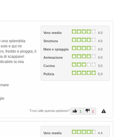
Voto medio
4.0
o una splendida
Struttura
4.0
 sole e qui mi
Mare e spiaggia
4.0
o, freddo e pioggia, il
ia di scappare!
Animazione
4.0
ticabile la mia
Cucina
3.0
Pulizia
5.0
Next
n mare
gle
Trovi utile questa opinione?
1
1
Voto medio
4.4