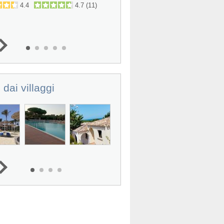
4.4
4.7
(
11
)
4.6
4.6
(
 dai villaggi