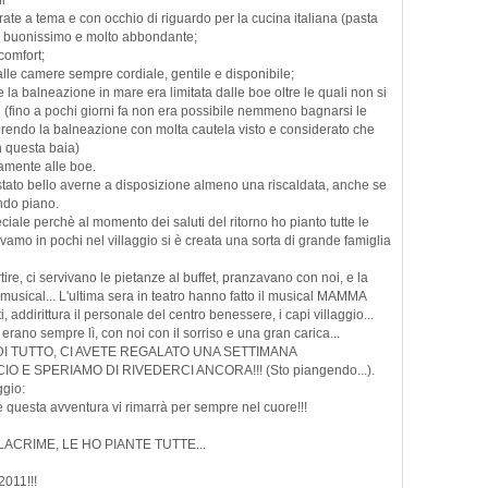
te a tema e con occhio di riguardo per la cucina italiana (pasta
tto buonissimo e molto abbondante;
comfort;
lle camere sempre cordiale, gentile e disponibile;
balneazione in mare era limitata dalle boe oltre le quali non si
i (fino a pochi giorni fa non era possibile nemmeno bagnarsi le
rendo la balneazione con molta cautela visto e considerato che
in questa baia)
tamente alle boe.
tato bello averne a disposizione almeno una riscaldata, anche se
ndo piano.
le perchè al momento dei saluti del ritorno ho pianto tutte le
amo in pochi nel villaggio si è creata una sorta di grande famiglia
rtire, ci servivano le pietanze al buffet, pranzavano con noi, e la
musical... L'ultima sera in teatro hanno fatto il musical MAMMA
i, addirittura il personale del centro benessere, i capi villaggio...
rano sempre lì, con noi con il sorriso e una gran carica...
IE DI TUTTO, CI AVETE REGALATO UNA SETTIMANA
 E SPERIAMO DI RIVEDERCI ANCORA!!! (Sto piangendo...).
ggio:
questa avventura vi rimarrà per sempre nel cuore!!!
ACRIME, LE HO PIANTE TUTTE...
011!!!