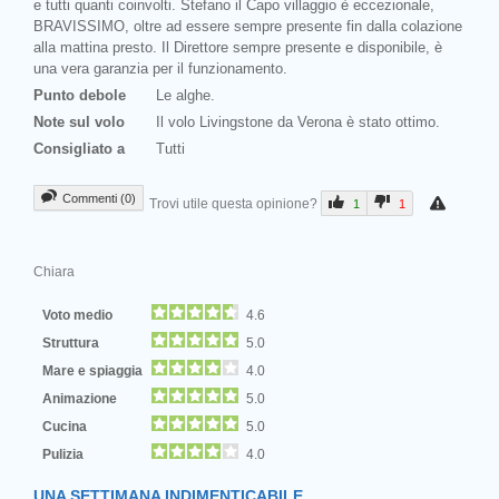
e tutti quanti coinvolti. Stefano il Capo villaggio è eccezionale,
BRAVISSIMO, oltre ad essere sempre presente fin dalla colazione
alla mattina presto. Il Direttore sempre presente e disponibile, è
una vera garanzia per il funzionamento.
Punto debole
Le alghe.
Note sul volo
Il volo Livingstone da Verona è stato ottimo.
Consigliato a
Tutti
Commenti (0)
Trovi utile questa opinione?
1
1
Chiara
Voto medio
4.6
Struttura
5.0
Mare e spiaggia
4.0
Animazione
5.0
Cucina
5.0
Pulizia
4.0
UNA SETTIMANA INDIMENTICABILE