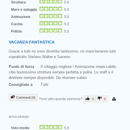
Struttura
5.0
Mare e spiaggia
5.0
Animazione
5.0
Cucina
5.0
Pulizia
5.0
VACANZA FANTASTICA
Grazie a tutti mi sono divertita tantissimo, mi mancheranno tutti
soprattutto Stefano Walter e Saverio.
Punto di forza
Il villaggio migliore ! Animazione impeccabile,
cibo buonissimo struttura sempre perfetta e pulita. Lo staff e il
direttore sempre disponibili. Da ritornare subito
Consigliato a
Tutti
Commenti (0)
Trovi utile questa opinione?
0
0
anna perego
Voto medio
5.0