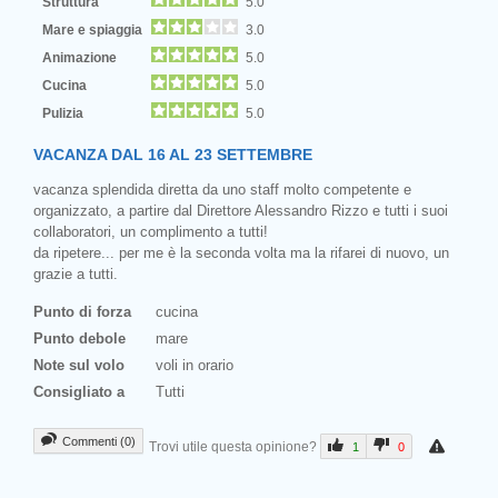
Struttura
5.0
Mare e spiaggia
3.0
Animazione
5.0
Cucina
5.0
Pulizia
5.0
VACANZA DAL 16 AL 23 SETTEMBRE
vacanza splendida diretta da uno staff molto competente e
organizzato, a partire dal Direttore Alessandro Rizzo e tutti i suoi
collaboratori, un complimento a tutti!
da ripetere... per me è la seconda volta ma la rifarei di nuovo, un
grazie a tutti.
Punto di forza
cucina
Punto debole
mare
Note sul volo
voli in orario
Consigliato a
Tutti
Commenti (0)
Trovi utile questa opinione?
1
0