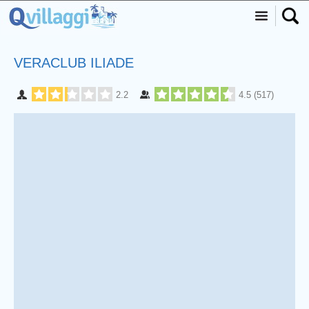
VERACLUB ILIADE
2.2
4.5
(
517
)