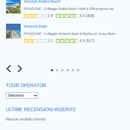
Veraclub Kelibia Beach
POSIZIONE - Il Villaggio Kelibia Beach Hotel & SPA proposto dal...
2.8
4.6
(
458
)
Veraclub Iliade
.
POSIZIONE - Il villaggio Veraclub Iliade di Djerba (ex Going Iliade...
2.2
4.5
(
517
)
5
6
TOUR OPERATOR
ULTIME RECENSIONI INSERITE
Nessun risultato trovato