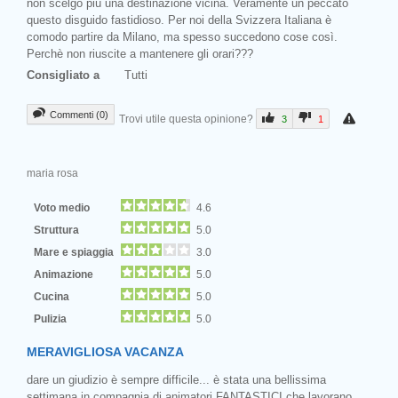
non scelgo più una destinazione vicina. Veramente un peccato
questo disguido fastidioso. Per noi della Svizzera Italiana è
comodo partire da Milano, ma spesso succedono cose così.
Perchè non riuscite a mantenere gli orari???
Consigliato a
Tutti
Commenti (0)
Trovi utile questa opinione?
3
1
maria rosa
Voto medio
4.6
Struttura
5.0
Mare e spiaggia
3.0
Animazione
5.0
Cucina
5.0
Pulizia
5.0
MERAVIGLIOSA VACANZA
dare un giudizio è sempre difficile... è stata una bellissima
settimana in compagnia di animatori FANTASTICI che lavorano