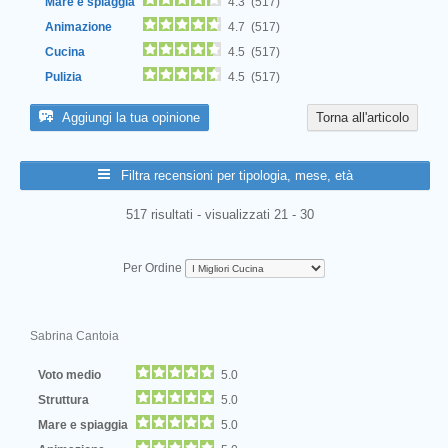
Mare e spiaggia
4.3 (517)
Animazione
4.7 (517)
Cucina
4.5 (517)
Pulizia
4.5 (517)
Aggiungi la tua opinione
Torna all'articolo
Filtra recensioni per tipologia, mese, età
517 risultati - visualizzati 21 - 30
Per Ordine
Sabrina Cantoia
Voto medio
5.0
Struttura
5.0
Mare e spiaggia
5.0