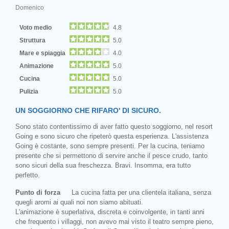
Domenico
Voto medio
4.8
Struttura
5.0
Mare e spiaggia
4.0
Animazione
5.0
Cucina
5.0
Pulizia
5.0
UN SOGGIORNO CHE RIFARO' DI SICURO.
Sono stato contentissimo di aver fatto questo soggiorno, nel resort
Going e sono sicuro che ripeterò questa esperienza. L'assistenza
Going è costante, sono sempre presenti. Per la cucina, teniamo
presente che si permettono di servire anche il pesce crudo, tanto
sono sicuri della sua freschezza. Bravi. Insomma, era tutto
perfetto.
Punto di forza
La cucina fatta per una clientela italiana, senza
quegli aromi ai quali noi non siamo abituati.
L'animazione è superlativa, discreta e coinvolgente, in tanti anni
che frequento i villaggi, non avevo mai visto il teatro sempre pieno,