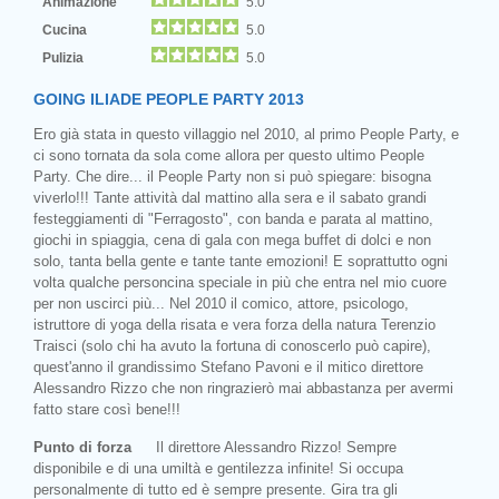
Animazione
5.0
Cucina
5.0
Pulizia
5.0
GOING ILIADE PEOPLE PARTY 2013
Ero già stata in questo villaggio nel 2010, al primo People Party, e
ci sono tornata da sola come allora per questo ultimo People
Party. Che dire... il People Party non si può spiegare: bisogna
viverlo!!! Tante attività dal mattino alla sera e il sabato grandi
festeggiamenti di "Ferragosto", con banda e parata al mattino,
giochi in spiaggia, cena di gala con mega buffet di dolci e non
solo, tanta bella gente e tante tante emozioni! E soprattutto ogni
volta qualche personcina speciale in più che entra nel mio cuore
per non uscirci più... Nel 2010 il comico, attore, psicologo,
istruttore di yoga della risata e vera forza della natura Terenzio
Traisci (solo chi ha avuto la fortuna di conoscerlo può capire),
quest'anno il grandissimo Stefano Pavoni e il mitico direttore
Alessandro Rizzo che non ringrazierò mai abbastanza per avermi
fatto stare così bene!!!
Punto di forza
Il direttore Alessandro Rizzo! Sempre
disponibile e di una umiltà e gentilezza infinite! Si occupa
personalmente di tutto ed è sempre presente. Gira tra gli