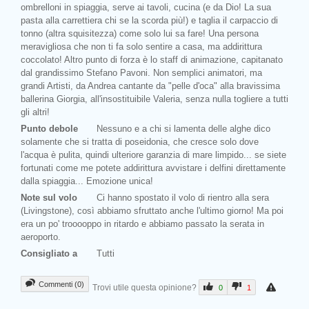
ombrelloni in spiaggia, serve ai tavoli, cucina (e da Dio! La sua
pasta alla carrettiera chi se la scorda più!) e taglia il carpaccio di
tonno (altra squisitezza) come solo lui sa fare! Una persona
meravigliosa che non ti fa solo sentire a casa, ma addirittura
coccolato! Altro punto di forza è lo staff di animazione, capitanato
dal grandissimo Stefano Pavoni. Non semplici animatori, ma
grandi Artisti, da Andrea cantante da "pelle d'oca" alla bravissima
ballerina Giorgia, all'insostituibile Valeria, senza nulla togliere a tutti
gli altri!
Punto debole
Nessuno e a chi si lamenta delle alghe dico
solamente che si tratta di poseidonia, che cresce solo dove
l'acqua è pulita, quindi ulteriore garanzia di mare limpido... se siete
fortunati come me potete addirittura avvistare i delfini direttamente
dalla spiaggia... Emozione unica!
Note sul volo
Ci hanno spostato il volo di rientro alla sera
(Livingstone), così abbiamo sfruttato anche l'ultimo giorno! Ma poi
era un po' trooooppo in ritardo e abbiamo passato la serata in
aeroporto.
Consigliato a
Tutti
Commenti (0)
Trovi utile questa opinione?
0
1