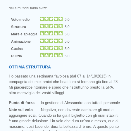
delia muttoni faido svizz
Voto medio
5.0
Struttura
5.0
Mare e spiaggia
5.0
Animazione
5.0
Cucina
5.0
Pulizia
5.0
OTTIMA STRUTTURA
Ho passato una settimana favolosa (dal 07 al 14/10/2013) in
compagnia dei miei amici che beati loro si fermano giù fino al 28.
Mi piacerebbe ritornare e spero che ristrutturino presto la SPA,
altra meraviglia dei vostri villaggi.
Punto di forza
la gestione di Alessandro con tutto il personale
Note sul volo
Negativo, non dovreste cambiare gli orari e
aggiungere scali. Quando si ha già il biglietto con gli orari stabiliti,
è una grande delusione. Un volo che dura un'ora e mezza, due al
massimo, così facendo, dura la bellezza di 5 ore. A questo punto