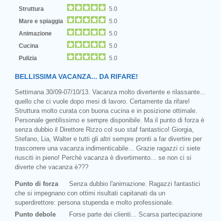
Struttura
5.0
Mare e spiaggia
5.0
Animazione
5.0
Cucina
5.0
Pulizia
5.0
BELLISSIMA VACANZA... DA RIFARE!
Settimana 30/09-07/10/13. Vacanza molto divertente e rilassante...
quello che ci vuole dopo mesi di lavoro. Certamente da rifare!
Struttura molto curata con buona cucina e in posizione ottimale.
Personale gentilissimo e sempre disponibile. Ma il punto di forza è
senza dubbio il Direttore Rizzo col suo staf fantastico! Giorgia,
Stefano, Lia, Walter e tutti gli altri sempre pronti a far divertire per
trascorrere una vacanza indimenticabile... Grazie ragazzi ci siete
riusciti in pieno! Perchè vacanza è divertimento... se non ci si
diverte che vacanza è???
Punto di forza
Senza dubbio l'animazione. Ragazzi fantastici
che si impegnano con ottimi risultati capitanati da un
superdirettore: persona stupenda e molto professionale.
Punto debole
Forse parte dei clienti... Scarsa partecipazione