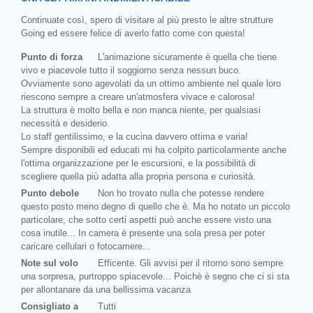
Continuate così, spero di visitare al più presto le altre strutture
Going ed essere felice di averlo fatto come con questa!
Punto di forza
L'animazione sicuramente è quella che tiene
vivo e piacevole tutto il soggiorno senza nessun buco.
Ovviamente sono agevolati da un ottimo ambiente nel quale loro
riescono sempre a creare un'atmosfera vivace e calorosa!
La struttura è molto bella e non manca niente, per qualsiasi
necessità e desiderio.
Lo staff gentilissimo, e la cucina davvero ottima e varia!
Sempre disponibili ed educati mi ha colpito particolarmente anche
l'ottima organizzazione per le escursioni, e la possibilità di
scegliere quella più adatta alla propria persona e curiosità.
Punto debole
Non ho trovato nulla che potesse rendere
questo posto meno degno di quello che è. Ma ho notato un piccolo
particolare, che sotto certi aspetti può anche essere visto una
cosa inutile... In camera è presente una sola presa per poter
caricare cellulari o fotocamere...
Note sul volo
Efficente. Gli avvisi per il ritorno sono sempre
una sorpresa, purtroppo spiacevole... Poichè è segno che ci si sta
per allontanare da una bellissima vacanza
Consigliato a
Tutti