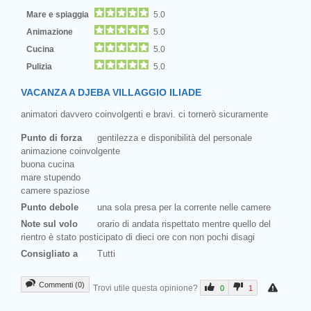
Mare e spiaggia
5.0
Animazione
5.0
Cucina
5.0
Pulizia
5.0
VACANZA A DJEBA VILLAGGIO ILIADE
animatori davvero coinvolgenti e bravi. ci tornerò sicuramente
Punto di forza
gentilezza e disponibilità del personale
animazione coinvolgente
buona cucina
mare stupendo
camere spaziose
Punto debole
una sola presa per la corrente nelle camere
Note sul volo
orario di andata rispettato mentre quello del
rientro è stato posticipato di dieci ore con non pochi disagi
Consigliato a
Tutti
Commenti (0)
Trovi utile questa opinione?
0
1