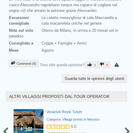
cuoco Alessandro napoletano verace ma capace di cogliere nel
segno ciò che amano le persone grazie Alessandro
Escursioni
Le calette meravigliose di cala Mascarella e
consigliate
cala macarreleta uniche nel genere
Prev
Note sul volo
Ottimo da Milano, in un'ora e 20 minuti sei in
paradiso
Consigliato a
Coppie
Famiglie
Amici
Mese
Agosto
Commenti (0)
Trovi utile questa opinione?
1
0
Guarda tutte le opinioni degli utenti
ALTRI VILLAGGI PROPOSTI DAL TOUR OPERATOR
Veraclub Royal Tulum
Categoria:
Villaggi turistici in Messico
.6
(
18
)
5.0