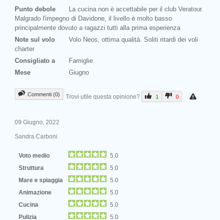
Punto debole
La cucina non è accettabile per il club Veratour.
Malgrado l'impegno di Davidone, il livello è molto basso
principalmente dovuto a ragazzi tutti alla prima esperienza
Note sul volo
Volo Neos, ottima qualità. Soliti ritardi dei voli
charter
Consigliato a
Famiglie
Mese
Giugno
Commenti (0)
Trovi utile questa opinione?
1
0
09 Giugno, 2022
Sandra Carboni
Voto medio
5.0
Struttura
5.0
Mare e spiaggia
5.0
Animazione
5.0
Cucina
5.0
Pulizia
5.0