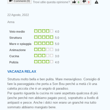
Commenti (0)
Trovi utile questa opinione?
6
3
22 Agosto, 2022
Anna
Voto medio
4.0
Struttura
5.0
Mare e spiaggia
5.0
Animazione
3.0
Cucina
3.0
Pulizia
4.0
VACANZA RELAX
Struttura molto bella e ben pulita. Mare meraviglioso. Consiglio di
fare la passeggiata che porta a Son Bou perché a metà c'è una
caletta piccola che è un angolo di paradiso.
Per quanto riguarda la cucina mi sarei aspettata qualcosa di più
(anche perché non abbiamo pagato poco), soprattutto a livello di
antipasti e pesce. Anche i dolci non erano un granché ma tutto
sommato abbiamo mangiato bene.