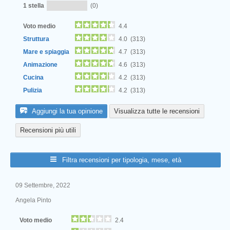
Next
1 stella
(0)
Voto medio
4.4
Struttura
4.0 (313)
Mare e spiaggia
4.7 (313)
Animazione
4.6 (313)
Cucina
4.2 (313)
Pulizia
4.2 (313)
Aggiungi la tua opinione
Visualizza tutte le recensioni
Recensioni più utili
Filtra recensioni per tipologia, mese, età
09 Settembre, 2022
Angela Pinto
Voto medio
2.4