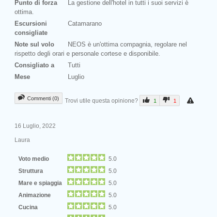
Punto di forza
La gestione dell'hotel in tutti i suoi servizi è
ottima.
Escursioni
Catamarano
consigliate
Note sul volo
NEOS è un'ottima compagnia, regolare nel
rispetto degli orari e personale cortese e disponibile.
Consigliato a
Tutti
Mese
Luglio
Commenti (0)
Trovi utile questa opinione?
1
1
16 Luglio, 2022
Laura
Voto medio
5.0
Struttura
5.0
Mare e spiaggia
5.0
Animazione
5.0
Cucina
5.0