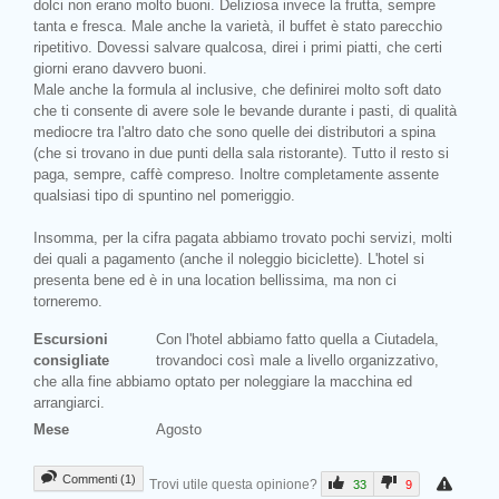
dolci non erano molto buoni. Deliziosa invece la frutta, sempre
tanta e fresca. Male anche la varietà, il buffet è stato parecchio
ripetitivo. Dovessi salvare qualcosa, direi i primi piatti, che certi
giorni erano davvero buoni.
Male anche la formula al inclusive, che definirei molto soft dato
che ti consente di avere sole le bevande durante i pasti, di qualità
mediocre tra l'altro dato che sono quelle dei distributori a spina
(che si trovano in due punti della sala ristorante). Tutto il resto si
paga, sempre, caffè compreso. Inoltre completamente assente
qualsiasi tipo di spuntino nel pomeriggio.
Insomma, per la cifra pagata abbiamo trovato pochi servizi, molti
dei quali a pagamento (anche il noleggio biciclette). L'hotel si
presenta bene ed è in una location bellissima, ma non ci
torneremo.
Escursioni
Con l'hotel abbiamo fatto quella a Ciutadela,
consigliate
trovandoci così male a livello organizzativo,
che alla fine abbiamo optato per noleggiare la macchina ed
arrangiarci.
Mese
Agosto
Commenti (1)
Trovi utile questa opinione?
33
9