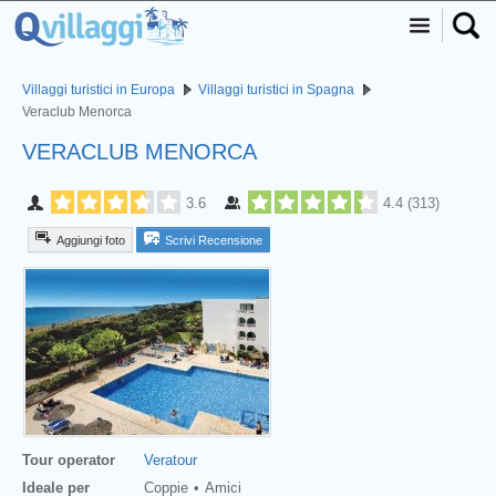
Villaggi turistici in Europa
Villaggi turistici in Spagna
Veraclub Menorca
VERACLUB MENORCA
3.6
4.4
(
313
)
Aggiungi foto
Scrivi Recensione
Tour operator
Veratour
Ideale per
Coppie
Amici