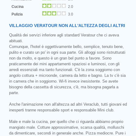
Cucina
2.0
Pulizia
3.0
VILLAGGIO VERATOUR NON ALL'ALTEZZA DEGLI ALTRI
Qualità dei servizi inferiore agli standard Veratour che ci aveva
abituati.
Comunque, l'hotel è oggettivamente bello, semplice, tenuto bene,
pulito e curato un po' in ogni sua parte. Gli alloggi sono ristrutturati
non da molto, e questo è un gran bel punto a favore. Sono
praticamente dei mini appartamenti spaziosi e luminosi, con gli
arredi essenziali ma tanto funzionali. C'è la zona soggiorno con
angolo cottura + microonde, camera da letto e bagno. La tv c'è sia
in camera che in soggiorno. Wi-fi invece inesistente. Se avete
bisogno della cassetta di sicurezza, c'è, ma bisogna pagarla a
parte.
Anche l'animazione non all'altezza ad altri Veraclub, tutti giovani ed
inesperti tranne responsabile sport e responsabile Mini club.
Male e male la cucina, per quello che ci riguarda abbiamo proprio
mangiato male. Cotture approssimative, scarsa qualità, molluschi
da dimenticare, secondi in generale anche. Pizza mediocre. Pure i