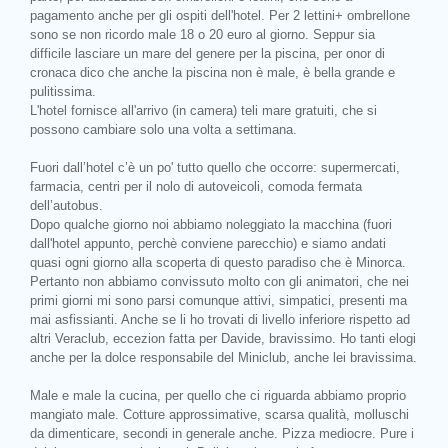
pagamento anche per gli ospiti dell'hotel. Per 2 lettini+ ombrellone
sono se non ricordo male 18 o 20 euro al giorno. Seppur sia
difficile lasciare un mare del genere per la piscina, per onor di
cronaca dico che anche la piscina non è male, è bella grande e
pulitissima.
L'hotel fornisce all'arrivo (in camera) teli mare gratuiti, che si
possono cambiare solo una volta a settimana.
Fuori dall’hotel c’è un po' tutto quello che occorre: supermercati,
farmacia, centri per il nolo di autoveicoli, comoda fermata
dell’autobus.
Dopo qualche giorno noi abbiamo noleggiato la macchina (fuori
dall'hotel appunto, perchè conviene parecchio) e siamo andati
quasi ogni giorno alla scoperta di questo paradiso che è Minorca.
Pertanto non abbiamo convissuto molto con gli animatori, che nei
primi giorni mi sono parsi comunque attivi, simpatici, presenti ma
mai asfissianti. Anche se li ho trovati di livello inferiore rispetto ad
altri Veraclub, eccezion fatta per Davide, bravissimo. Ho tanti elogi
anche per la dolce responsabile del Miniclub, anche lei bravissima.
Male e male la cucina, per quello che ci riguarda abbiamo proprio
mangiato male. Cotture approssimative, scarsa qualità, molluschi
da dimenticare, secondi in generale anche. Pizza mediocre. Pure i