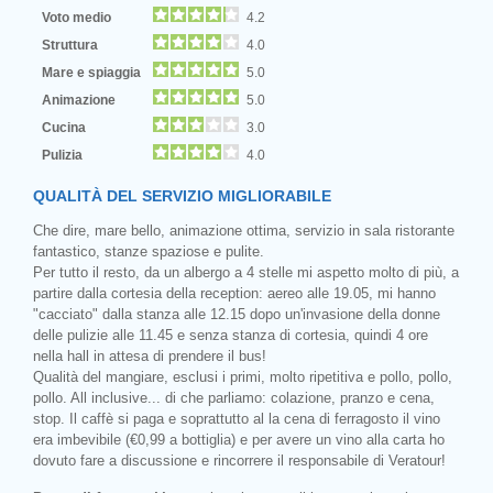
Voto medio
4.2
Struttura
4.0
Mare e spiaggia
5.0
Animazione
5.0
Cucina
3.0
Pulizia
4.0
QUALITÀ DEL SERVIZIO MIGLIORABILE
Che dire, mare bello, animazione ottima, servizio in sala ristorante
fantastico, stanze spaziose e pulite.
Per tutto il resto, da un albergo a 4 stelle mi aspetto molto di più, a
partire dalla cortesia della reception: aereo alle 19.05, mi hanno
"cacciato" dalla stanza alle 12.15 dopo un'invasione della donne
delle pulizie alle 11.45 e senza stanza di cortesia, quindi 4 ore
nella hall in attesa di prendere il bus!
Qualità del mangiare, esclusi i primi, molto ripetitiva e pollo, pollo,
pollo. All inclusive... di che parliamo: colazione, pranzo e cena,
stop. Il caffè si paga e soprattutto al la cena di ferragosto il vino
era imbevibile (€0,99 a bottiglia) e per avere un vino alla carta ho
dovuto fare a discussione e rincorrere il responsabile di Veratour!