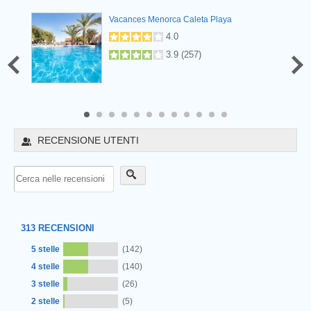
Vacances Menorca Caleta Playa
.9
(
18
)
4.0
3.9
(
257
)
8
9
10
11
12
RECENSIONE UTENTI
313
RECENSIONI
5 stelle
(142)
4 stelle
(140)
3 stelle
(26)
2 stelle
(5)