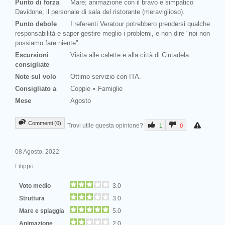
Punto di forza
Mare; animazione con il bravo e simpatico
Davidone; il personale di sala del ristorante (meraviglioso).
Punto debole
I referenti Veratour potrebbero prendersi qualche
responsabilità e saper gestire meglio i problemi, e non dire "noi non
possiamo fare niente".
Escursioni
Visita alle calette e alla città di Ciutadela.
consigliate
Note sul volo
Ottimo servizio con ITA.
Consigliato a
Coppie
Famiglie
Mese
Agosto
Commenti (0)
Trovi utile questa opinione?
1
0
08 Agosto, 2022
Filippo
Voto medio
3.0
Struttura
3.0
Mare e spiaggia
5.0
Animazione
2.0