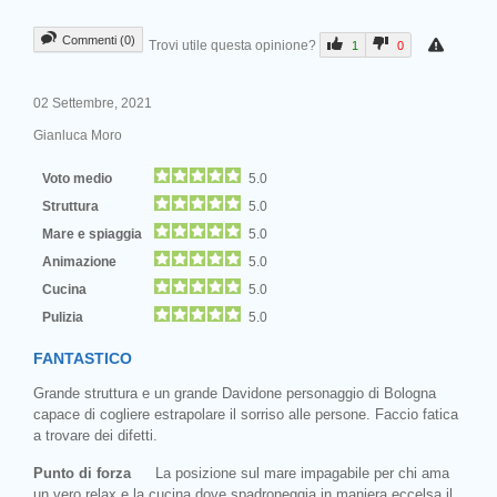
Commenti (0)
Trovi utile questa opinione?
1
0
02 Settembre, 2021
Gianluca Moro
Voto medio
5.0
Struttura
5.0
Mare e spiaggia
5.0
Animazione
5.0
Cucina
5.0
Pulizia
5.0
FANTASTICO
Grande struttura e un grande Davidone personaggio di Bologna
capace di cogliere estrapolare il sorriso alle persone. Faccio fatica
a trovare dei difetti.
Punto di forza
La posizione sul mare impagabile per chi ama
un vero relax e la cucina dove spadroneggia in maniera eccelsa il