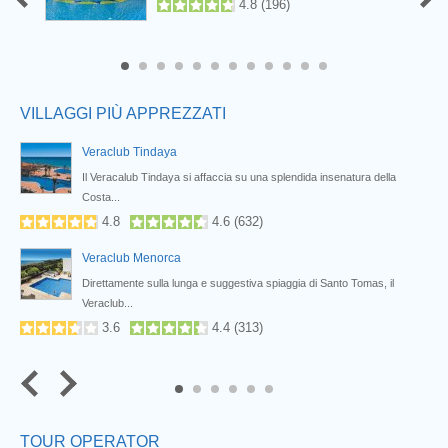
4.8
(
196
)
Prev
8
9
10
11
12
VILLAGGI PIÙ APPREZZATI
Veraclub Tindaya
i...
Il Veracalub Tindaya si affaccia su una splendida insenatura della
Costa...
4.8
4.6
(
632
)
Veraclub Menorca
n...
Direttamente sulla lunga e suggestiva spiaggia di Santo Tomas, il
Veraclub...
3.6
4.4
(
313
)
Next
5
6
TOUR OPERATOR