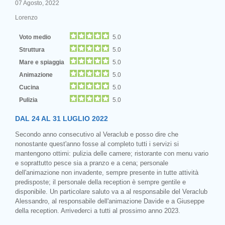
07 Agosto, 2022
Lorenzo
Voto medio
5.0
Struttura
5.0
Mare e spiaggia
5.0
Animazione
5.0
Cucina
5.0
Pulizia
5.0
DAL 24 AL 31 LUGLIO 2022
Secondo anno consecutivo al Veraclub e posso dire che
nonostante quest'anno fosse al completo tutti i servizi si
mantengono ottimi: pulizia delle camere; ristorante con menu vario
e soprattutto pesce sia a pranzo e a cena; personale
dell'animazione non invadente, sempre presente in tutte attività
predisposte; il personale della reception è sempre gentile e
disponibile. Un particolare saluto va a al responsabile del Veraclub
Alessandro, al responsabile dell'animazione Davide e a Giuseppe
della reception. Arrivederci a tutti al prossimo anno 2023.