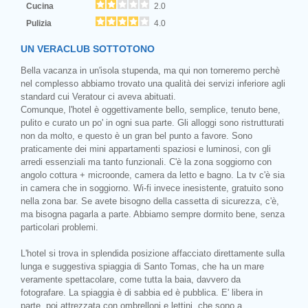
Cucina
2.0
Pulizia
4.0
UN VERACLUB SOTTOTONO
Bella vacanza in un'isola stupenda, ma qui non torneremo perchè
nel complesso abbiamo trovato una qualità dei servizi inferiore agli
standard cui Veratour ci aveva abituati.
Comunque, l'hotel è oggettivamente bello, semplice, tenuto bene,
pulito e curato un po' in ogni sua parte. Gli alloggi sono ristrutturati
non da molto, e questo è un gran bel punto a favore. Sono
praticamente dei mini appartamenti spaziosi e luminosi, con gli
arredi essenziali ma tanto funzionali. C'è la zona soggiorno con
angolo cottura + microonde, camera da letto e bagno. La tv c'è sia
in camera che in soggiorno. Wi-fi invece inesistente, gratuito sono
nella zona bar. Se avete bisogno della cassetta di sicurezza, c'è,
ma bisogna pagarla a parte. Abbiamo sempre dormito bene, senza
particolari problemi.
L'hotel si trova in splendida posizione affacciato direttamente sulla
lunga e suggestiva spiaggia di Santo Tomas, che ha un mare
veramente spettacolare, come tutta la baia, davvero da
fotografare. La spiaggia è di sabbia ed è pubblica. E' libera in
parte, poi attrezzata con ombrelloni e lettini, che sono a