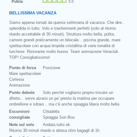
Pulizia
5.0
BELLISSIMA VACANZA
Siamo appena tornati da questa settimana di vacanza. Che dire...
splendida in tutto. Volo e trasferimenti perfetti (solo al ritorno
ritardo accettabile di 30 minuti). Struttura molto bella, pulita,
camere grandi praticamente un bilocale... piscina grande, mare
spettacolare con acqua limpida cristallina di varie tonalità di
turchese. Ristorante molto buono. Team animazione Veraclub
TOP! Consigliatissimo!
Punto di forza
Posizione
Mare spettacolare
Cortesia
Animazione
Punto debole
Solo perchè vogliamo proprio trovare un
difetto... serve alzarsi un po' presto la mattina per occupare
ombrellone e sdraio... ma c'è anche spiaggia libera molto bella
Escursioni
Cittadella
consigliate
Spiaggia Son Bou
Note sul volo
Andata tutto ok
Ritorno 30 minuti ritardo e attesa ritiro bagagli di 1h