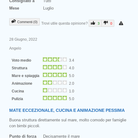
Consigliato a
Tutti
Mese
Luglio
Commenti (0)
Trovi utile questa opinione?
3
0
28 Giugno, 2022
Angelo
Voto medio
3.4
Struttura
4.0
Mare e spiaggia
5.0
Animazione
2.0
Cucina
1.0
Pulizia
5.0
MATE ECCEZIONALE, CUCINA E ANIMAZIONE PESSIMA
Buona struttura direttamente sul mare, molto comodo per famiglie
con bimbi piccoli.
Punto di forza
Decisamente il mare