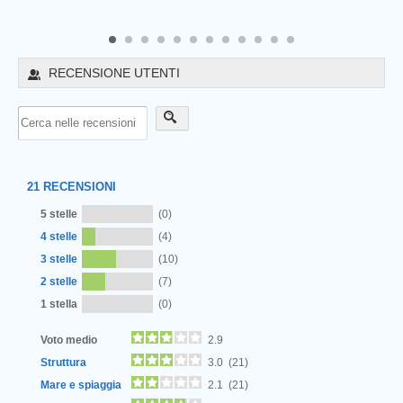
8
9
10
11
12
RECENSIONE UTENTI
21
RECENSIONI
5 stelle
(0)
4 stelle
(4)
3 stelle
(10)
2 stelle
(7)
Next
1 stella
(0)
Voto medio
2.9
Struttura
3.0 (21)
Mare e spiaggia
2.1 (21)