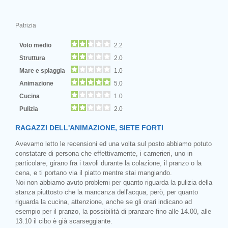
Patrizia
Voto medio
2.2
Struttura
2.0
Mare e spiaggia
1.0
Animazione
5.0
Cucina
1.0
Pulizia
2.0
RAGAZZI DELL'ANIMAZIONE, SIETE FORTI
Avevamo letto le recensioni ed una volta sul posto abbiamo potuto
constatare di persona che effettivamente, i camerieri, uno in
particolare, girano fra i tavoli durante la colazione, il pranzo o la
cena, e ti portano via il piatto mentre stai mangiando.
Noi non abbiamo avuto problemi per quanto riguarda la pulizia della
stanza piuttosto che la mancanza dell'acqua, però, per quanto
riguarda la cucina, attenzione, anche se gli orari indicano ad
esempio per il pranzo, la possibilità di pranzare fino alle 14.00, alle
13.10 il cibo è già scarseggiante.