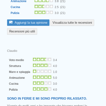
Animazione
3.8 (21)
Cucina
2.5 (21)
Pulizia
3.0 (21)
Aggiungi la tua opinione
Visualizza tutte le recensioni
Recensioni più utili
Claudio
Voto medio
3.4
Struttura
4.0
Mare e spiaggia
1.0
Animazione
5.0
Cucina
3.0
Pulizia
4.0
SONO IN FERIE E MI SONO PROPRIO RILASSATO.
Viaggio da molti anni e ho imparato che bisogna godersi le