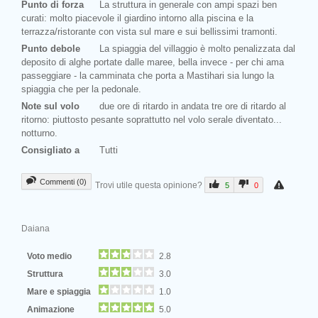
Punto di forza
La struttura in generale con ampi spazi ben
curati: molto piacevole il giardino intorno alla piscina e la
terrazza/ristorante con vista sul mare e sui bellissimi tramonti.
Punto debole
La spiaggia del villaggio è molto penalizzata dal
deposito di alghe portate dalle maree, bella invece - per chi ama
passeggiare - la camminata che porta a Mastihari sia lungo la
spiaggia che per la pedonale.
Note sul volo
due ore di ritardo in andata tre ore di ritardo al
ritorno: piuttosto pesante soprattutto nel volo serale diventato...
notturno.
Consigliato a
Tutti
Commenti (0)
Trovi utile questa opinione?
5
0
Daiana
Voto medio
2.8
Struttura
3.0
Mare e spiaggia
1.0
Animazione
5.0