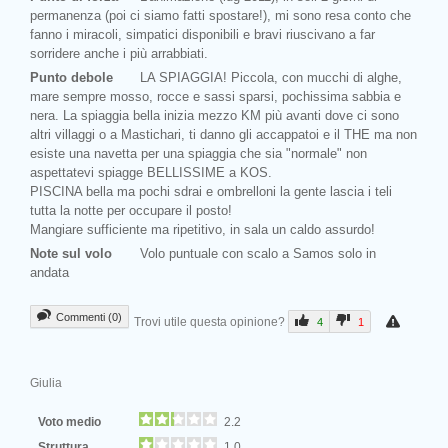
permanenza (poi ci siamo fatti spostare!), mi sono resa conto che
fanno i miracoli, simpatici disponibili e bravi riuscivano a far
sorridere anche i più arrabbiati.
Punto debole
LA SPIAGGIA! Piccola, con mucchi di alghe,
mare sempre mosso, rocce e sassi sparsi, pochissima sabbia e
nera. La spiaggia bella inizia mezzo KM più avanti dove ci sono
altri villaggi o a Mastichari, ti danno gli accappatoi e il THE ma non
esiste una navetta per una spiaggia che sia "normale" non
aspettatevi spiagge BELLISSIME a KOS.
PISCINA bella ma pochi sdrai e ombrelloni la gente lascia i teli
tutta la notte per occupare il posto!
Mangiare sufficiente ma ripetitivo, in sala un caldo assurdo!
Note sul volo
Volo puntuale con scalo a Samos solo in
andata
Commenti (0)
Trovi utile questa opinione?
4
1
Giulia
Voto medio
2.2
Struttura
1.0