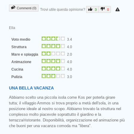
Commenti (0)
Trovi utile questa opinione?
3
0
Ella
Voto medio
3.4
Struttura
4.0
Mare e spiaggia
2.0
Animazione
4.0
Cucina
4.0
Pulizia
3.0
UNA BELLA VACANZA
Abbiamo scelto una piccola isola come Kos per poterla girare
tutta; il villaggio Ammos si trova proprio a metà dell'sola, in una
posizione ideale al nostro scopo. Abbiamo trovato la struttura nel
complesso molto piacevole soprattutto il giardino e la
terrazza/ristorante. Disponibilità, organizzazione ed animazione più
che buoni per una vacanza comoda ma "libera".