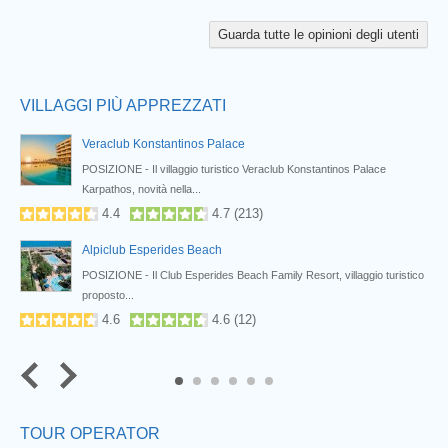
Prev
Guarda tutte le opinioni degli utenti
VILLAGGI PIÙ APPREZZATI
Veraclub Konstantinos Palace
.
POSIZIONE - Il villaggio turistico Veraclub Konstantinos Palace
Karpathos, novità nella...
4.4
4.7
(
213
)
Alpiclub Esperides Beach
POSIZIONE - Il Club Esperides Beach Family Resort, villaggio turistico
proposto...
4.6
4.6
(
12
)
5
6
TOUR OPERATOR