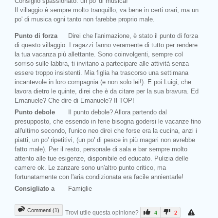
Consiglio spassionato: un po' di musica!
Il villaggio è sempre molto tranquillo, va bene in certi orari, ma un
po' di musica ogni tanto non farebbe proprio male.
Punto di forza
Direi che l'animazione, è stato il punto di forza
di questo villaggio. I ragazzi fanno veramente di tutto per rendere
la tua vacanza più allettante. Sono coinvolgenti, sempre col
sorriso sulle labbra, ti invitano a partecipare alle attività senza
essere troppo insistenti. Mia figlia ha trascorso una settimana
incantevole in loro compagnia (e non solo lei!). E poi Luigi, che
lavora dietro le quinte, direi che è da citare per la sua bravura. Ed
Emanuele? Che dire di Emanuele? Il TOP!
Punto debole
Il punto debole? Allora partendo dal
presupposto, che essendo in ferie bisogna godersi le vacanze fino
all'ultimo secondo, l'unico neo direi che forse era la cucina, anzi i
piatti, un po' ripetitivi, (un po' di pesce in più magari non avrebbe
fatto male). Per il resto, personale di sala e bar sempre molto
attento alle tue esigenze, disponibile ed educato. Pulizia delle
camere ok. Le zanzare sono un'altro punto critico, ma
fortunatamente con l'aria condizionata era facile annientarle!
Consigliato a
Famiglie
Commenti (1)
Trovi utile questa opinione?
4
2