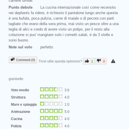
camere umide.
Punto debole
La cucina internazionale così come recensito
nei depliants fa ridere, è richiesto il pantalone lungo anche questa
è una bufala, poca pulizia, carne di maiale o di pecora con parti
tagliate che erano della sera prima, mai visto un pesce oltre a una
teglia di alici e credo di avere visto un polipo, per il resto alla
colazione si puo' mangiiare solo i cornetti salati, è da 3 stelle e
sono buono.
Note sul volo
perfetto
Commenti (0)
Trovi utile questa opinione?
1
0
gianbetto
Voto medio
3.6
Struttura
4.0
Mare e spiaggia
1.0
Animazione
5.0
Cucina
4.0
Pulizia
4.0