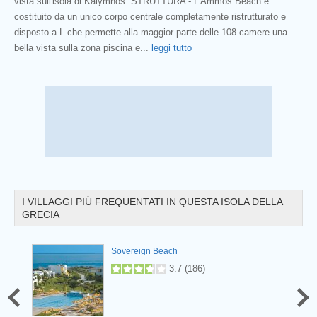
vista sull'isola di Kalymnos. STRUTTURA - L'Ammos Beach è
costituito da un unico corpo centrale completamente ristrutturato e
disposto a L che permette alla maggior parte delle 108 camere una
Prev
bella vista sulla zona piscina e
...
leggi tutto
I VILLAGGI PIÙ FREQUENTATI IN QUESTA ISOLA DELLA
GRECIA
Sovereign Beach
3.7
(
186
)