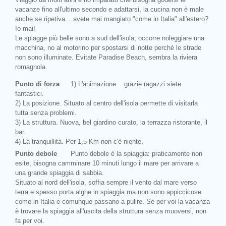
vacanze fino all'ultimo secondo e adattarsi, la cucina non è male
anche se ripetiva... avete mai mangiato "come in Italia" all'estero?
Io mai!
Le spiagge più belle sono a sud dell'isola, occorre noleggiare una
macchina, no al motorino per spostarsi di notte perchè le strade
non sono illuminate. Evitate Paradise Beach, sembra la riviera
romagnola.
Punto di forza
1) L'animazione... grazie ragazzi siete
fantastici.
2) La posizione. Situato al centro dell'isola permette di visitarla
tutta senza problemi.
3) La struttura. Nuova, bel giardino curato, la terrazza ristorante, il
bar.
4) La tranquillità. Per 1,5 Km non c'è niente.
Punto debole
Punto debole è la spiaggia: praticamente non
esite; bisogna camminare 10 minuti lungo il mare per arrivare a
una grande spiaggia di sabbia.
Situato al nord dell'isola, soffia sempre il vento dal mare verso
terra e spesso porta alghe in spiaggia ma non sono appiccicose
come in Italia e comunque passano a pulire. Se per voi la vacanza
è trovare la spiaggia all'uscita della struttura senza muoversi, non
fa per voi.