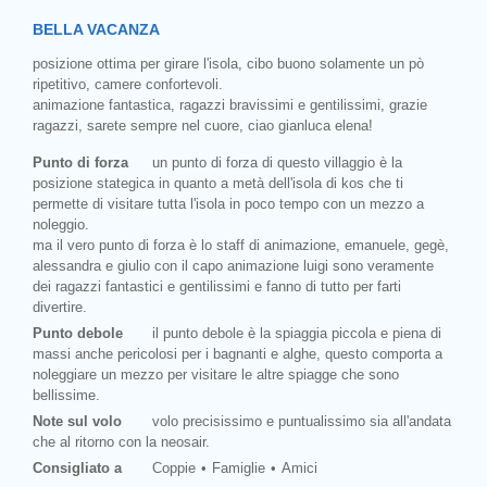
BELLA VACANZA
posizione ottima per girare l'isola, cibo buono solamente un pò
ripetitivo, camere confortevoli.
animazione fantastica, ragazzi bravissimi e gentilissimi, grazie
ragazzi, sarete sempre nel cuore, ciao gianluca elena!
Punto di forza
un punto di forza di questo villaggio è la
posizione stategica in quanto a metà dell'isola di kos che ti
permette di visitare tutta l'isola in poco tempo con un mezzo a
noleggio.
ma il vero punto di forza è lo staff di animazione, emanuele, gegè,
alessandra e giulio con il capo animazione luigi sono veramente
dei ragazzi fantastici e gentilissimi e fanno di tutto per farti
divertire.
Punto debole
il punto debole è la spiaggia piccola e piena di
massi anche pericolosi per i bagnanti e alghe, questo comporta a
noleggiare un mezzo per visitare le altre spiagge che sono
bellissime.
Note sul volo
volo precisissimo e puntualissimo sia all'andata
che al ritorno con la neosair.
Consigliato a
Coppie
Famiglie
Amici