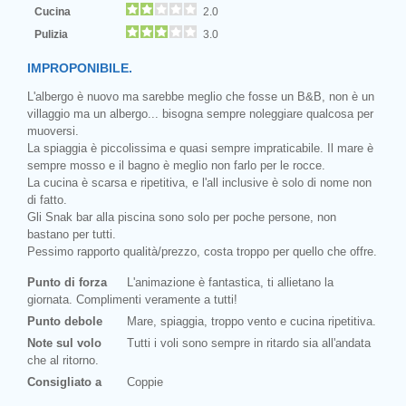
Cucina
2.0
Pulizia
3.0
IMPROPONIBILE.
L'albergo è nuovo ma sarebbe meglio che fosse un B&B, non è un
villaggio ma un albergo... bisogna sempre noleggiare qualcosa per
muoversi.
La spiaggia è piccolissima e quasi sempre impraticabile. Il mare è
sempre mosso e il bagno è meglio non farlo per le rocce.
La cucina è scarsa e ripetitiva, e l'all inclusive è solo di nome non
di fatto.
Gli Snak bar alla piscina sono solo per poche persone, non
bastano per tutti.
Pessimo rapporto qualità/prezzo, costa troppo per quello che offre.
Punto di forza
L'animazione è fantastica, ti allietano la
giornata. Complimenti veramente a tutti!
Punto debole
Mare, spiaggia, troppo vento e cucina ripetitiva.
Note sul volo
Tutti i voli sono sempre in ritardo sia all'andata
che al ritorno.
Consigliato a
Coppie