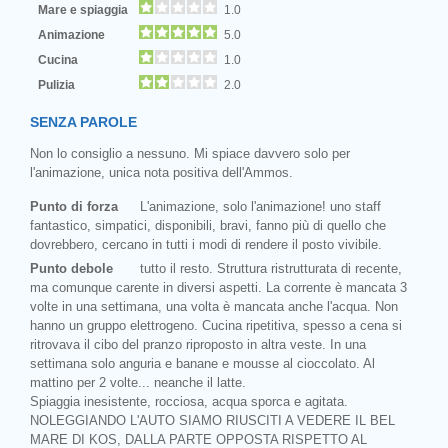
Mare e spiaggia
1.0
Animazione
5.0
Cucina
1.0
Pulizia
2.0
SENZA PAROLE
Non lo consiglio a nessuno. Mi spiace davvero solo per
l'animazione, unica nota positiva dell'Ammos.
Punto di forza
L'animazione, solo l'animazione! uno staff
fantastico, simpatici, disponibili, bravi, fanno più di quello che
dovrebbero, cercano in tutti i modi di rendere il posto vivibile.
Punto debole
tutto il resto. Struttura ristrutturata di recente,
ma comunque carente in diversi aspetti. La corrente è mancata 3
volte in una settimana, una volta è mancata anche l'acqua. Non
hanno un gruppo elettrogeno. Cucina ripetitiva, spesso a cena si
ritrovava il cibo del pranzo riproposto in altra veste. In una
settimana solo anguria e banane e mousse al cioccolato. Al
mattino per 2 volte... neanche il latte.
Spiaggia inesistente, rocciosa, acqua sporca e agitata.
NOLEGGIANDO L'AUTO SIAMO RIUSCITI A VEDERE IL BEL
MARE DI KOS, DALLA PARTE OPPOSTA RISPETTO AL