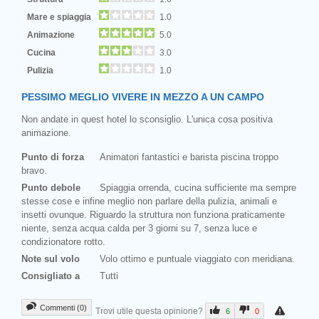
Mare e spiaggia
1.0
Animazione
5.0
Cucina
3.0
Pulizia
1.0
PESSIMO MEGLIO VIVERE IN MEZZO A UN CAMPO
Non andate in quest hotel lo sconsiglio. L'unica cosa positiva
animazione.
Punto di forza
Animatori fantastici e barista piscina troppo
bravo.
Punto debole
Spiaggia orrenda, cucina sufficiente ma sempre
stesse cose e infine meglio non parlare della pulizia, animali e
insetti ovunque. Riguardo la struttura non funziona praticamente
niente, senza acqua calda per 3 giorni su 7, senza luce e
condizionatore rotto.
Note sul volo
Volo ottimo e puntuale viaggiato con meridiana.
Consigliato a
Tutti
Commenti (0)
Trovi utile questa opinione?
6
0