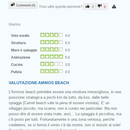
Commenti (0)
Trovi utile questa opinione?
2
0
Gianna
Voto medio
4.0
Struttura
4.0
Mare e spiaggia
4.0
Animazione
5.0
Cucina
3.0
Pulizia
4.0
VALUTAZIONE AMMOS BEACH
L'Ammos beach potrebbe essere una struttura meravigliosa, in una
posizione strategica a pochi km da tutto, da kos, dalle belle
spiagge (Camel beach vale la pena di essere visitata). E' un
villaggio piccolo, ma scarno, non è curato nei particolari. Ma non
posso dire di essere stata male, anzi... La spiaggia è piccolina, ma
c'è posto per tutti. Fortunatamente è una zona ventosa, perchè
credetemi, se si ferma il vento c'è da morire, non si resiste al sole!