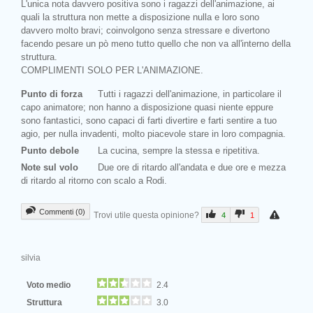
L'unica nota davvero positiva sono i ragazzi dell'animazione, ai
quali la struttura non mette a disposizione nulla e loro sono
davvero molto bravi; coinvolgono senza stressare e divertono
facendo pesare un pò meno tutto quello che non va all'interno della
struttura.
COMPLIMENTI SOLO PER L'ANIMAZIONE.
Punto di forza
Tutti i ragazzi dell'animazione, in particolare il
capo animatore; non hanno a disposizione quasi niente eppure
sono fantastici, sono capaci di farti divertire e farti sentire a tuo
agio, per nulla invadenti, molto piacevole stare in loro compagnia.
Punto debole
La cucina, sempre la stessa e ripetitiva.
Note sul volo
Due ore di ritardo all'andata e due ore e mezza
di ritardo al ritorno con scalo a Rodi.
Commenti (0)
Trovi utile questa opinione?
4
1
silvia
Voto medio
2.4
Struttura
3.0