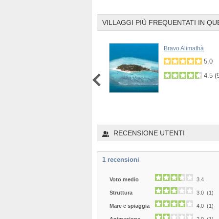
VILLAGGI PIÙ FREQUENTATI IN QU
Adaaran Select Meedhupparu
Bravo Alimathà
4.2
5.0
4.0
(
7
)
4.5
(
1
2
3
4
5
6
RECENSIONE UTENTI
1
recensioni
Voto medio
3.4
Struttura
3.0 (1)
Mare e spiaggia
4.0 (1)