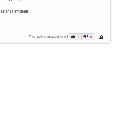
astanza efficienti
Trovi utile questa opinione?
1
0
Prev