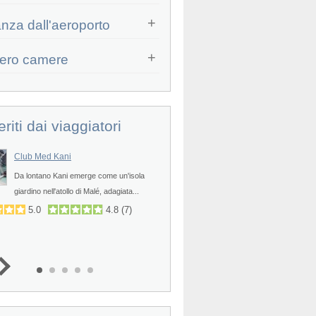
Prev
anza dall'aeroporto
ero camere
eriti dai viaggiatori
Club Med Kani
Palm Beach Island Resort & 
Da lontano Kani emerge come un'isola
Il resort Palm Beach Island Reso
Prev
giardino nell'atollo di Malé, adagiata...
(ex Eden Village...
5.0
4.8
(
7
)
4.4
4.9
(