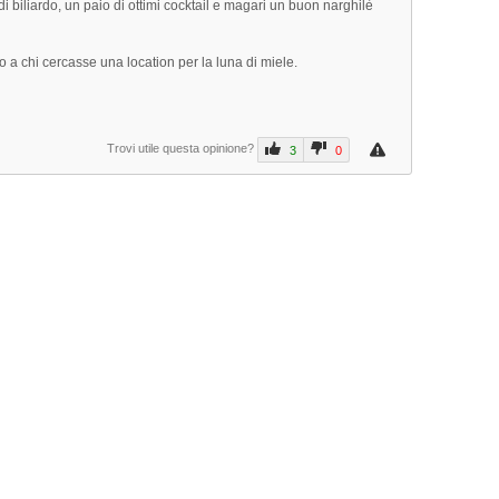
i biliardo, un paio di ottimi cocktail e magari un buon narghilè
to a chi cercasse una location per la luna di miele.
Next
Trovi utile questa opinione?
3
0
Prev