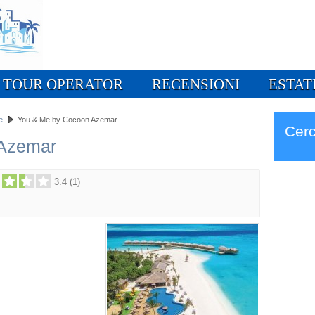
TOUR OPERATOR
RECENSIONI
ESTAT
e
You & Me by Cocoon Azemar
Cerc
 Azemar
3.4
(
1
)