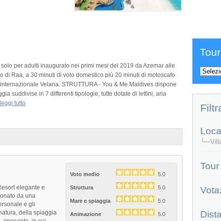
Tour
olo per adulti inaugurato nei primi mesi del 2019 da Azemar alle
ollo di Raa, a 30 minuti di volo domestico più 20 minuti di motoscafo
rto internazionale Velana. STRUTTURA - You & Me Maldives dispone
ia suddivise in 7 differenti tipologie, tutte dotate di lettini, aria
leggi tutto
Filtr
Local
└─Villa
Tour
Voto medio
5.0
Resort elegante e
Struttura
5.0
Vota
sionato da una
Mare e spiaggia
5.0
ersonale e gli
 natura, della spiaggia
Dist
Animazione
5.0
 riposante, in cui