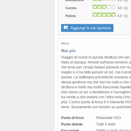
Animazione
2.0 (1)
Cucina
3.0 (1)
Pulizia
5.0 (1)
Aggiungi la tua opinione
Mario
Mai più
Viaggio di nozze in questa struttura che per
Vado al dunque. Arrivati sull'isola veniamo 
che forse per i troppi italiani presenti non riu
meglio e ci ha fatto penare un po', ma il pr
questo. La settimana precedente eravamo su
stessa gestione ma che non ha nulla a che 
struttura è molto ma molto trascurata rispetto a
cibo lascia un po' a desiderare e l'accoglie
ha niente a che vedere con l'altra isola (Yo
più). L'unico punto di forza è il ristorante 
bene. Sicuramente non tornerò su quest'isol
Punto di forza
Ristorante H2O
Punto debole
Tutto il resto
Escursioni
Delfini e moto d'acqua 