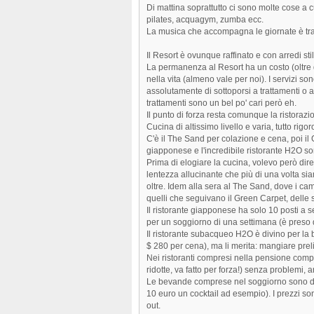
Di mattina soprattutto ci sono molte cose a c
pilates, acquagym, zumba ecc.
La musica che accompagna le giornate è tra l
Il Resort è ovunque raffinato e con arredi st
La permanenza al Resort ha un costo (oltre 
nella vita (almeno vale per noi). I servizi 
assolutamente di sottoporsi a trattamenti o 
trattamenti sono un bel po' cari però eh.
Il punto di forza resta comunque la ristoraz
Cucina di altissimo livello e varia, tutto ri
C'è il The Sand per colazione e cena, poi il G
giapponese e l'incredibile ristorante H2O so
Prima di elogiare la cucina, volevo però dire 
lentezza allucinante che più di una volta s
oltre. Idem alla sera al The Sand, dove i ca
quelli che seguivano il Green Carpet, delle
Il ristorante giapponese ha solo 10 posti a s
per un soggiorno di una settimana (è preso d
Il ristorante subacqueo H2O è divino per la 
$ 280 per cena), ma li merita: mangiare prel
Nei ristoranti compresi nella pensione compl
ridotte, va fatto per forza!) senza problemi, an
Le bevande comprese nel soggiorno sono di 
10 euro un cocktail ad esempio). I prezzi so
out.