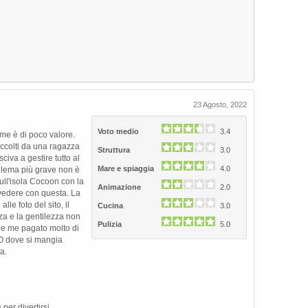
Next
23 Agosto, 2022
Voto medio
3.4
 me è di poco valore.
accolti da una ragazza
Struttura
3.0
sciva a gestire tutto al
Mare e spiaggia
4.0
oblema più grave non è
ll'isola Cocoon con la
Animazione
2.0
vedere con questa. La
lle foto del sito, il
Cucina
3.0
nza e la gentilezza non
Pulizia
5.0
u e me pagato molto di
H2O dove si mangia
a.
per divertirsi