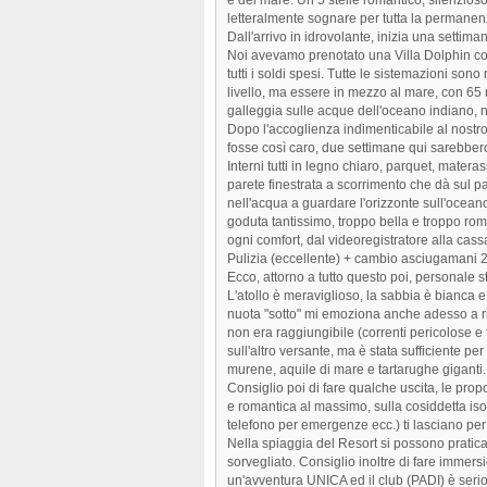
letteralmente sognare per tutta la permanen
Dall'arrivo in idrovolante, inizia una settim
Noi avevamo prenotato una Villa Dolphin co
tutti i soldi spesi. Tutte le sistemazioni sono r
livello, ma essere in mezzo al mare, con 65 
galleggia sulle acque dell'oceano indiano, 
Dopo l'accoglienza indimenticabile al nostro 
fosse così caro, due settimane qui sarebber
Interni tutti in legno chiaro, parquet, materas
parete finestrata a scorrimento che dà sul pa
nell'acqua a guardare l'orizzonte sull'oceano
goduta tantissimo, troppo bella e troppo rom
ogni comfort, dal videoregistratore alla cassa
Pulizia (eccellente) + cambio asciugamani 2 
Ecco, attorno a tutto questo poi, personale 
L'atollo è meraviglioso, la sabbia è bianca e s
nuota "sotto" mi emoziona anche adesso a ric
non era raggiungibile (correnti pericolose e 
sull'altro versante, ma è stata sufficiente p
murene, aquile di mare e tartarughe giganti.
Consiglio poi di fare qualche uscita, le pro
e romantica al massimo, sulla cosiddetta isola
telefono per emergenze ecc.) ti lasciano per
Nella spiaggia del Resort si possono praticar
sorvegliato. Consiglio inoltre di fare immer
un'avventura UNICA ed il club (PADI) è serio