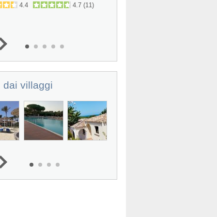
4.4
4.7
(
11
)
4.6
4.6
(
 dai villaggi