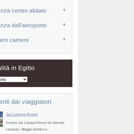
anza centro abitato
anza dall'aeroporto
ero camere
Prev
lità in Egitto
eriti dai viaggiatori
Jaz Lamaya Resort
Veraclub Sharm
Il resort Jaz Lamaya Resort (ex Iberotel
POSIZIONE - Il villaggio turistico
Prev
Lamaya), villaggio turistico a...
Sharm (Labranda Sharm Club, ex