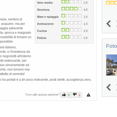
2.4
4.7
(
4
)
Voto medio
2.0
Struttura
4.0
Mare e spiaggia
1.0
l mare, sembra di
 acquario. ma per
Animazione
1.0
1
2
3
4
5
iaggia adiacente
Cucina
2.0
uta, sporca e malgrado
ossibilità di trovare un
Pulizia
2.0
possibile.
Foto
la italiano,
ente, e l'insistenza da
 negozietti all'interno
te estenuante, per
savo sinceramente ad
amento, non tornerò mai
ttutto al sonesta!
i ha portati è a dir poco indecente, posti stretti, accoglienza zero,
1
2
3
4
Trovi utile questa opinione?
0
2
Next