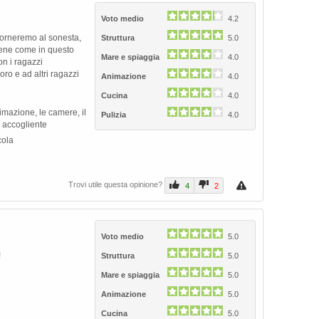
Voto medio
4.2
itorneremo al sonesta,
Struttura
5.0
bene come in questo
Mare e spiaggia
4.0
con i ragazzi
oro e ad altri ragazzi
Animazione
4.0
Cucina
4.0
nimazione, le camere, il
Pulizia
4.0
e accogliente
cola
Trovi utile questa opinione?
4
2
Voto medio
5.0
!
Struttura
5.0
Mare e spiaggia
5.0
Animazione
5.0
Cucina
5.0