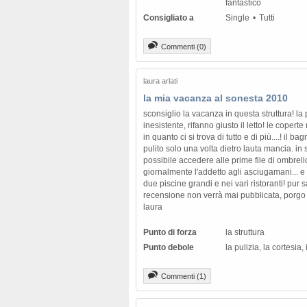
fantastico
Consigliato a
Single
Tutti
Commenti (0)
laura arlati
la mia vacanza al sonesta 2010
sconsiglio la vacanza in questa struttura! la
inesistente, rifanno giusto il letto! le cope
in quanto ci si trova di tutto e di più....! il b
pulito solo una volta dietro lauta mancia. in
possibile accedere alle prime file di ombre
giornalmente l'addetto agli asciugamani... e 
due piscine grandi e nei vari ristoranti! pu
recensione non verrà mai pubblicata, porgo dis
laura
Punto di forza
la struttura
Punto debole
la pulizia, la cortesia,
Commenti (1)