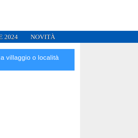
E 2024
NOVITÀ
a villaggio o località