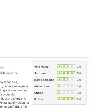
Next
Voto medio
3.0
ane
ella vacanza.
Struttura
5.0
Mare e spiaggia
3.0
do al sonesta,
our, camera assegnata
Animazione
1.0
 già la struttura ho
Cucina
1.0
ià occupata
r questa vacanza ho
Pulizia
5.0
renza ma di welltour la
stenza. Sarà (Black) è