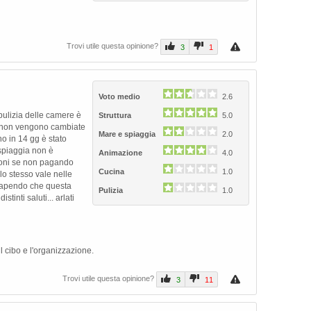
Trovi utile questa opinione?
3
1
Voto medio
2.6
 pulizia delle camere è
Struttura
5.0
rte non vengono cambiate
Mare e spiaggia
2.0
agno in 14 gg è stato
 spiaggia non è
Animazione
4.0
lloni se non pagando
Cucina
1.0
lo stesso vale nelle
r sapendo che questa
Pulizia
1.0
tinti saluti... arlati
 il cibo e l'organizzazione.
Trovi utile questa opinione?
3
11