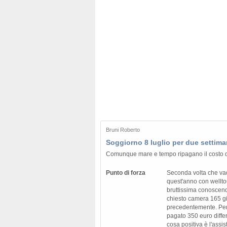
Bruni Roberto
Soggiorno 8 luglio per due settim
Comunque mare e tempo ripagano il costo d
Punto di forza
Seconda volta che va
quest'anno con wellt
bruttissima conoscendo
chiesto camera 165 g
precedentemente. Pe
pagato 350 euro diffe
cosa positiva è l'assi