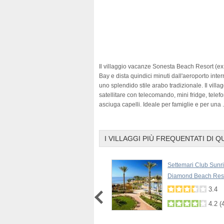
Il villaggio vacanze Sonesta Beach Resort (e
Bay e dista quindici minuti dall'aeroporto inter
uno splendido stile arabo tradizionale. Il vill
satellitare con telecomando, mini fridge, telefo
asciuga capelli. Ideale per famiglie e per una
.
I VILLAGGI PIÙ FREQUENTATI DI Q
Faraana Reef Resort
Settemari Club Sunr
Diamond Beach Res
3.6
(
90
)
3.4
4.2
(