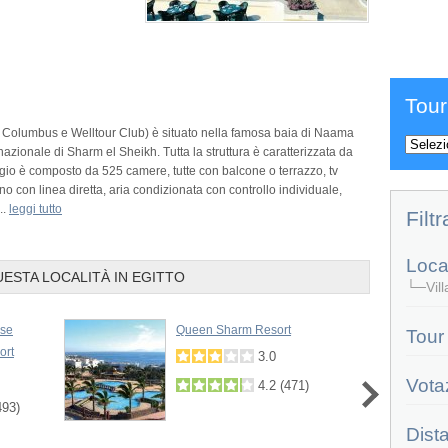
Prev
Tour
x Columbus e Welltour Club) è situato nella famosa baia di Naama
nazionale di Sharm el Sheikh. Tutta la struttura è caratterizzata da
aggio è composto da 525 camere, tutte con balcone o terrazzo, tv
no con linea diretta, aria condizionata con controllo individuale,
..
leggi tutto
Filtr
Local
UESTA LOCALITÀ IN EGITTO
└─Villa
ise
Queen Sharm Resort
Tour
ort
3.0
Vota
4.2
(
471
)
493
)
Dist