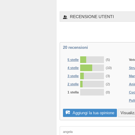
1
2
3
4
5
6
RECENSIONE UTENTI
20
recensioni
5 stelle
(5)
Vot
4 stelle
(10)
Str
3 stelle
(3)
Mar
2 stelle
(2)
Ani
1 stella
(0)
Cuc
Puli
Aggiungi la tua opinione
Visualiz
angela