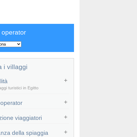
 operator
a i villaggi
ità
ggi turistici in Egitto
Bravo Tamra Beach
Veraclub Sharm
 operator
5.0
4.6
zione viaggiatori
4.4
(
382
)
4.6
(
319
)
anza della spiaggia