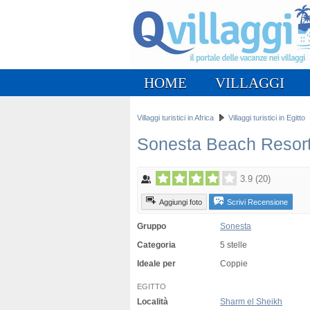
HOME
VILLAGGI
Villaggi turistici in Africa
Villaggi turistici in Egitto
Sonesta Beach Resor
3.9
(
20
)
Aggiungi foto
Scrivi Recensione
Gruppo
Sonesta
Categoria
5 stelle
Ideale per
Coppie
EGITTO
Località
Sharm el Sheikh