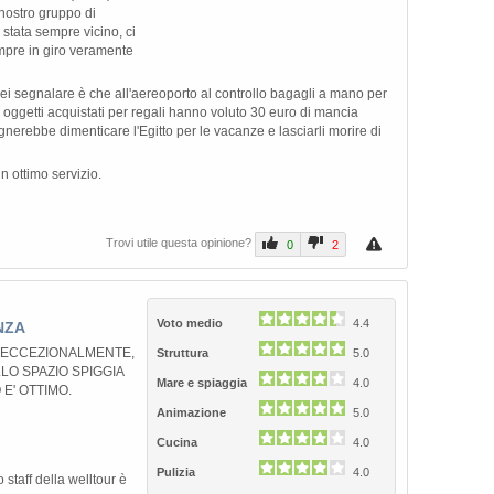
nostro gruppo di
è stata sempre vicino, ci
pre in giro veramente
rei segnalare è che all'aereoporto al controllo bagagli a mano per
i oggetti acquistati per regali hanno voluto 30 euro di mancia
ebbe dimenticare l'Egitto per le vacanze e lasciarli morire di
n ottimo servizio.
Trovi utile questa opinione?
0
2
Voto medio
4.4
NZA
O ECCEZIONALMENTE,
Struttura
5.0
LO SPAZIO SPIGGIA
Mare e spiaggia
4.0
 E' OTTIMO.
Animazione
5.0
Cucina
4.0
Pulizia
4.0
lo staff della welltour è