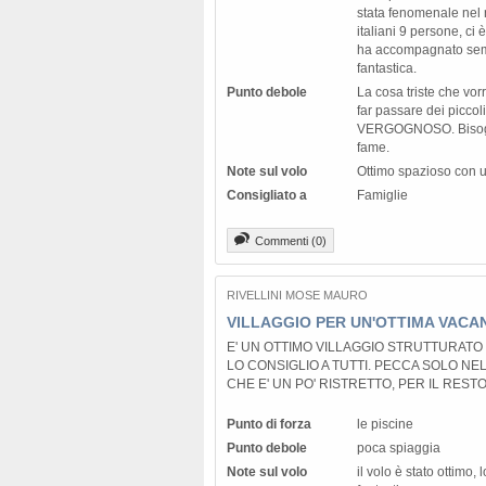
stata fenomenale nel 
italiani 9 persone, ci 
ha accompagnato sem
fantastica.
Punto debole
La cosa triste che vor
far passare dei piccol
VERGOGNOSO. Bisogner
fame.
Note sul volo
Ottimo spazioso con u
Consigliato a
Famiglie
Commenti (0)
RIVELLINI MOSE MAURO
VILLAGGIO PER UN'OTTIMA VACA
E' UN OTTIMO VILLAGGIO STRUTTURAT
LO CONSIGLIO A TUTTI. PECCA SOLO NEL
CHE E' UN PO' RISTRETTO, PER IL RESTO
Punto di forza
le piscine
Punto debole
poca spiaggia
Note sul volo
il volo è stato ottimo, 