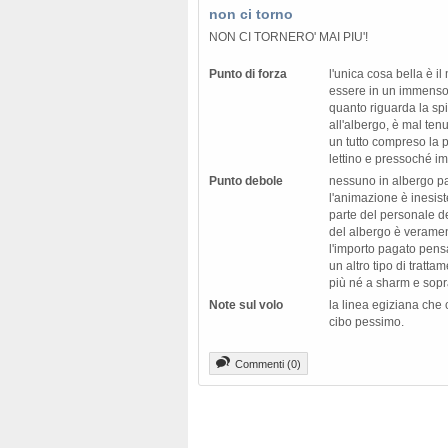
non ci torno
NON CI TORNERO' MAI PIU'!
Punto di forza
l'unica cosa bella è i
essere in un immenso
quanto riguarda la sp
all'albergo, è mal ten
un tutto compreso la p
lettino e pressoché im
Punto debole
nessuno in albergo par
l'animazione è inesist
parte del personale dei
del albergo è veramen
l'importo pagato pen
un altro tipo di tratt
più né a sharm e sopra
Note sul volo
la linea egiziana che c
cibo pessimo.
Commenti (0)