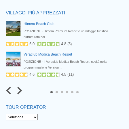
VILLAGGI PIÙ APPREZZATI
Himera Beach Club
POSIZIONE - Himera Premium Resort è un villaggio turistico
ristrutturato nel...
5.0
4.8
(
3
)
Veraclub Modica Beach Resort
POSIZIONE - Il Veraclub Modica Beach Resort, novità nella
programmazione Veratour...
4.6
4.5
(
11
)
5
6
TOUR OPERATOR