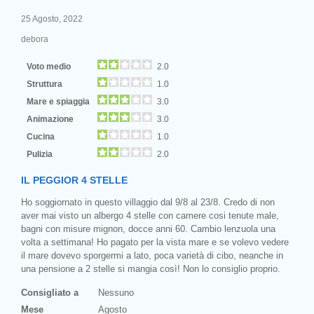
25 Agosto, 2022
debora
Voto medio
2.0
Struttura
1.0
Mare e spiaggia
3.0
Animazione
3.0
Cucina
1.0
Pulizia
2.0
IL PEGGIOR 4 STELLE
Ho soggiornato in questo villaggio dal 9/8 al 23/8. Credo di non
aver mai visto un albergo 4 stelle con camere cosi tenute male,
bagni con misure mignon, docce anni 60. Cambio lenzuola una
volta a settimana! Ho pagato per la vista mare e se volevo vedere
il mare dovevo sporgermi a lato, poca varietà di cibo, neanche in
una pensione a 2 stelle si mangia così! Non lo consiglio proprio.
Consigliato a
Nessuno
Mese
Agosto