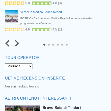
5.0
4.8
(
3
)
Veraclub Modica Beach Resort
POSIZIONE - Il Veraclub Modica Beach Resort, novità nella
programmazione Veratour...
4.6
4.5
(
11
)
Next
5
6
TOUR OPERATOR
ULTIME RECENSIONI INSERITE
Nessun risultato trovato
ALTRI CONTENUTI INTERESSANTI
Bravo Baia di Tindari