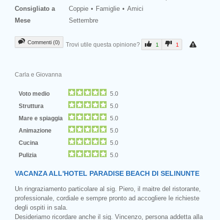
Consigliato a
Coppie
Famiglie
Amici
Mese
Settembre
Commenti (0)
Trovi utile questa opinione?
1
1
Carla e Giovanna
Voto medio
5.0
Struttura
5.0
Mare e spiaggia
5.0
Animazione
5.0
Cucina
5.0
Pulizia
5.0
VACANZA ALL'HOTEL PARADISE BEACH DI SELINUNTE
Un ringraziamento particolare al sig. Piero, il maitre del ristorante,
professionale, cordiale e sempre pronto ad accogliere le richieste
degli ospiti in sala.
Desideriamo ricordare anche il sig. Vincenzo, persona addetta alla