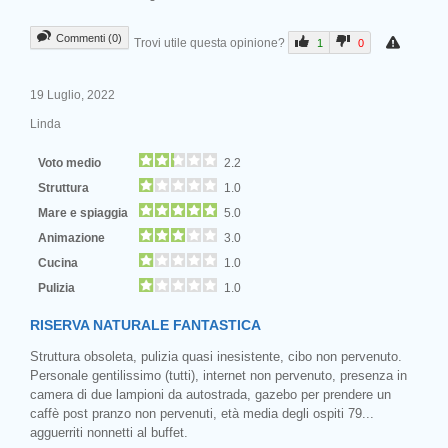
Commenti (0)
Trovi utile questa opinione?
1
0
19 Luglio, 2022
Linda
Voto medio
2.2
Struttura
1.0
Mare e spiaggia
5.0
Animazione
3.0
Cucina
1.0
Pulizia
1.0
RISERVA NATURALE FANTASTICA
Struttura obsoleta, pulizia quasi inesistente, cibo non pervenuto.
Personale gentilissimo (tutti), internet non pervenuto, presenza in
camera di due lampioni da autostrada, gazebo per prendere un
caffè post pranzo non pervenuti, età media degli ospiti 79...
agguerriti nonnetti al buffet.