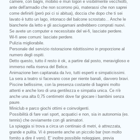
camere, con bagni, mobilio e muri logori e visibilmente vecchiotti,
ante dell'armadio che non scorrono più, materassi che non saprei
come definirli (però poi ci si abitua), doccia che dopo che ti sei
lavato è tutto un lago, intonaco del balcone scrostato... Anche le
biancherie da letto e gli asciugamani andrebbero comprati nuovi.
Se avete un computer e necessitate del wi-fi, lasciate perdere.
Wi-fi aree comuni: lasciate perdere.
Pulizia migliorabile.
Personale del servizio ristorazione ridottissimo in proporzione al
numero degli ospiti.
Detto questo, tutto il resto è ok, a partire dal posto, meraviglioso e
immerso nella riserva del Belice.
Animazione ben capitanata da Ivo, tutti esperti e simpaticissimi.
La sera a teatro si facevano cose per niente banali, davvero bravi.
Piscine bellissime, con la presenza costante di bagnini molto
attenti e anche loro di una gentilezza e simpatia unica. Ce n'è
anche una alta 0,75 centimetri dove far giocare i bambini senza
paure.
Miniclub e parco giochi ottimi e coinvolgenti.
Possibilità di fare vari sport, acquatici e non, sia in autonomia (es.
tennis) che ovviamente con gli animatori.
La spiaggia si trova a circa un centinaio di metri, è attrezzata,
grande e pulita. Vi è presente anche un piccolo bar (non molto
fornito a dire il vero). E' inoltre possibile noleggiare, previa