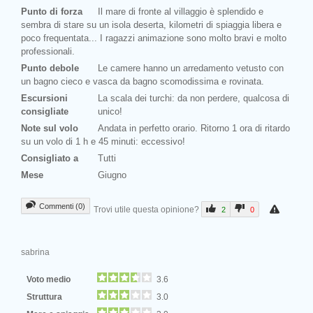
Punto di forza
Il mare di fronte al villaggio è splendido e
sembra di stare su un isola deserta, kilometri di spiaggia libera e
poco frequentata... I ragazzi animazione sono molto bravi e molto
professionali.
Punto debole
Le camere hanno un arredamento vetusto con
un bagno cieco e vasca da bagno scomodissima e rovinata.
Escursioni
La scala dei turchi: da non perdere, qualcosa di
consigliate
unico!
Note sul volo
Andata in perfetto orario. Ritorno 1 ora di ritardo
su un volo di 1 h e 45 minuti: eccessivo!
Consigliato a
Tutti
Mese
Giugno
Commenti (0)
Trovi utile questa opinione?
2
0
sabrina
Voto medio
3.6
Struttura
3.0