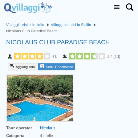
Villaggi turistici in Italia
Villaggi turistici in Sicilia
Nicolaus Club Paradise Beach
NICOLAUS CLUB PARADISE BEACH
4.0
3.7
(
13
)
Aggiungi foto
Scrivi Recensione
Tour operator
Nicolaus
Categoria
4 stelle