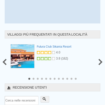
VILLAGGI PIÙ FREQUENTATI IN QUESTA LOCALITÀ
Futura Club Sikania Resort
.5
(
53
)
4.0
3.8
(
162
)
8
9
10
11
12
RECENSIONE UTENTI