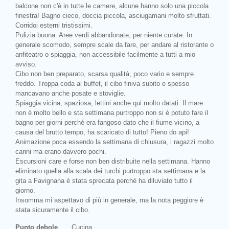
balcone non c'è in tutte le camere, alcune hanno solo una piccola
finestra! Bagno cieco, doccia piccola, asciugamani molto sfruttati.
Corridoi esterni tristissimi.
Pulizia buona. Aree verdi abbandonate, per niente curate. In
generale scomodo, sempre scale da fare, per andare al ristorante o
anfiteatro o spiaggia, non accessibile facilmente a tutti a mio
avviso.
Cibo non ben preparato, scarsa qualità, poco vario e sempre
freddo. Troppa coda ai buffet, il cibo finiva subito e spesso
mancavano anche posate e stoviglie.
Spiaggia vicina, spaziosa, lettini anche qui molto datati. Il mare
non è molto bello e sta settimana purtroppo non si è potuto fare il
bagno per giorni perché era fangoso dato che il fiume vicino, a
causa del brutto tempo, ha scaricato di tutto! Pieno do api!
Animazione poca essendo la settimana di chiusura, i ragazzi molto
carini ma erano davvero pochi.
Escursioni care e forse non ben distribuite nella settimana. Hanno
eliminato quella alla scala dei turchi purtroppo sta settimana e la
gita a Favignana è stata sprecata perché ha diluviato tutto il
giorno.
Insomma mi aspettavo di più in generale, ma la nota peggiore è
stata sicuramente il cibo.
Punto debole
Cucina