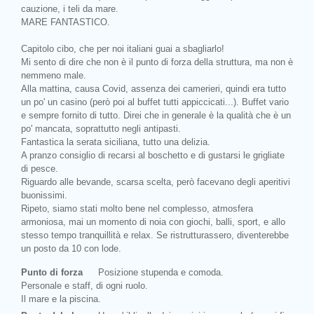
cauzione, i teli da mare.
MARE FANTASTICO.
Capitolo cibo, che per noi italiani guai a sbagliarlo!
Mi sento di dire che non è il punto di forza della struttura, ma non è
nemmeno male.
Alla mattina, causa Covid, assenza dei camerieri, quindi era tutto
un po' un casino (però poi al buffet tutti appiccicati...). Buffet vario
e sempre fornito di tutto. Direi che in generale è la qualità che è un
po' mancata, soprattutto negli antipasti.
Fantastica la serata siciliana, tutto una delizia.
A pranzo consiglio di recarsi al boschetto e di gustarsi le grigliate
di pesce.
Riguardo alle bevande, scarsa scelta, però facevano degli aperitivi
buonissimi.
Ripeto, siamo stati molto bene nel complesso, atmosfera
armoniosa, mai un momento di noia con giochi, balli, sport, e allo
stesso tempo tranquillità e relax. Se ristrutturassero, diventerebbe
un posto da 10 con lode.
Punto di forza
Posizione stupenda e comoda.
Personale e staff, di ogni ruolo.
Il mare e la piscina.