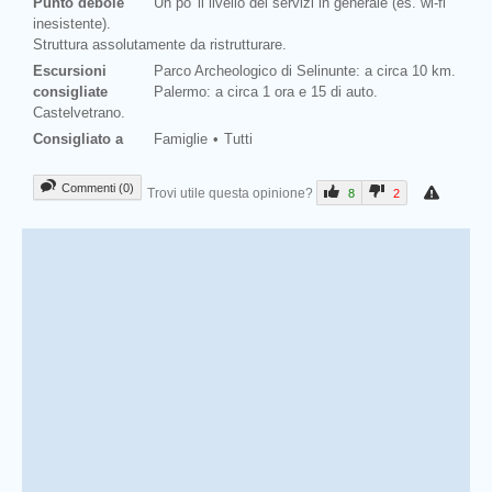
Punto debole
Un po' il livello dei servizi in generale (es. wi-fi
inesistente).
Struttura assolutamente da ristrutturare.
Escursioni
Parco Archeologico di Selinunte: a circa 10 km.
consigliate
Palermo: a circa 1 ora e 15 di auto.
Castelvetrano.
Consigliato a
Famiglie
Tutti
Commenti (0)
Trovi utile questa opinione?
8
2
Prev