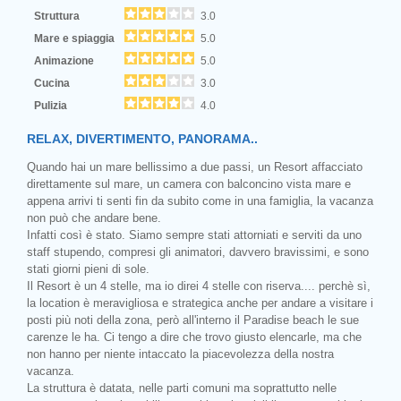
Struttura
3.0
Mare e spiaggia
5.0
Animazione
5.0
Cucina
3.0
Pulizia
4.0
RELAX, DIVERTIMENTO, PANORAMA..
Quando hai un mare bellissimo a due passi, un Resort affacciato
direttamente sul mare, un camera con balconcino vista mare e
appena arrivi ti senti fin da subito come in una famiglia, la vacanza
non può che andare bene.
Infatti così è stato. Siamo sempre stati attorniati e serviti da uno
staff stupendo, compresi gli animatori, davvero bravissimi, e sono
stati giorni pieni di sole.
Il Resort è un 4 stelle, ma io direi 4 stelle con riserva.... perchè sì,
la location è meravigliosa e strategica anche per andare a visitare i
posti più noti della zona, però all'interno il Paradise beach le sue
carenze le ha. Ci tengo a dire che trovo giusto elencarle, ma che
non hanno per niente intaccato la piacevolezza della nostra
vacanza.
La struttura è datata, nelle parti comuni ma soprattutto nelle