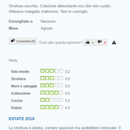
Struttura vecchia. Colazione abbondante ma cibo non curato.
Abbiamo mangiato malissimo. Non lo consiglio.
Consigliato a
Nessuno
Mese
Agosto
Commenti (0)
Trovi utile questa opinione?
1
0
Marty
Voto medio
3.2
Struttura
3.0
Mare e spiaggia
3.0
Animazione
4.0
Cucina
2.0
Pulizia
4.0
ESTATE 2018
La struttura è datata, camere spaziose ma andrebbero rinnovate. Il