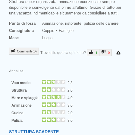
Struttura super organizzata, animazione eccezionale sempre
disponibile e coinvolgente dal primo all'ultimo. Grazie di tutto per
una vacanza indimenticabile sicuramente da consigliare a tutti.
Punto di forza
Animazione, ristorante, pulizia delle camere
Consigliato a
Coppie
Famiglie
Mese
Luglio
Commenti (0)
Trovi utile questa opinione?
1
0
Annalisa
Voto medio
2.8
Struttura
2.0
Mare e spiaggia
4.0
Animazione
3.0
Cucina
2.0
Pulizia
3.0
STRUTTURA SCADENTE