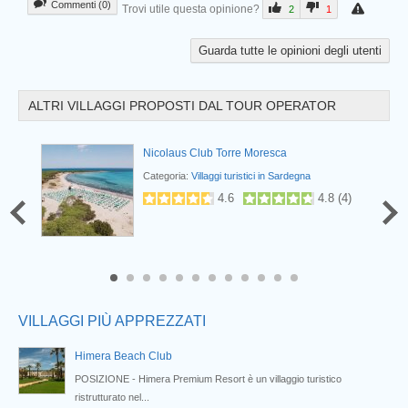
Commenti (0)
Trovi utile questa opinione?
2
1
Guarda tutte le opinioni degli utenti
ALTRI VILLAGGI PROPOSTI DAL TOUR OPERATOR
esort
Nicolaus Club Torre Moresca
Categoria:
Villaggi turistici in Sardegna
.7
(
20
)
4.6
4.8
(
4
)
Prev
8
9
10
11
12
VILLAGGI PIÙ APPREZZATI
Himera Beach Club
POSIZIONE - Himera Premium Resort è un villaggio turistico
ristrutturato nel...