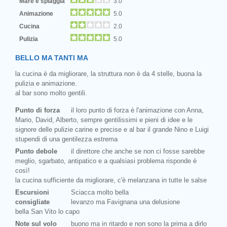
Mare e spiaggia
3.0
Animazione
5.0
Cucina
2.0
Pulizia
5.0
BELLO MA TANTI MA
la cucina è da migliorare, la struttura non è da 4 stelle, buona la
pulizia e animazione.
al bar sono molto gentili.
Punto di forza
il loro punto di forza è l'animazione con Anna,
Mario, David, Alberto, sempre gentilissimi e pieni di idee e le
signore delle pulizie carine e precise e al bar il grande Nino e Luigi
stupendi di una gentilezza estrema
Punto debole
il direttore che anche se non ci fosse sarebbe
meglio, sgarbato, antipatico e a qualsiasi problema risponde è
così!
la cucina sufficiente da migliorare, c'è melanzana in tutte le salse
Escursioni
Sciacca molto bella
consigliate
levanzo ma Favignana una delusione
bella San Vito lo capo
Note sul volo
buono ma in ritardo e non sono la prima a dirlo