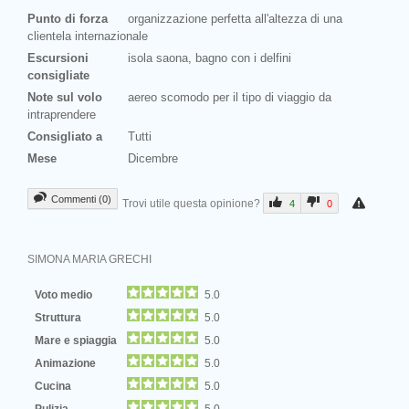
Punto di forza
organizzazione perfetta all'altezza di una
clientela internazionale
Escursioni
isola saona, bagno con i delfini
consigliate
Note sul volo
aereo scomodo per il tipo di viaggio da
intraprendere
Consigliato a
Tutti
Mese
Dicembre
Commenti (0)
Trovi utile questa opinione?
4
0
SIMONA MARIA GRECHI
Voto medio
5.0
Struttura
5.0
Mare e spiaggia
5.0
Animazione
5.0
Cucina
5.0
Pulizia
5.0