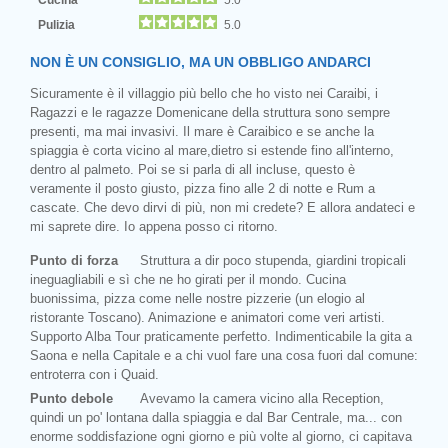
Pulizia
5.0
NON È UN CONSIGLIO, MA UN OBBLIGO ANDARCI
Sicuramente è il villaggio più bello che ho visto nei Caraibi, i
Ragazzi e le ragazze Domenicane della struttura sono sempre
presenti, ma mai invasivi. Il mare è Caraibico e se anche la
spiaggia è corta vicino al mare,dietro si estende fino all'interno,
dentro al palmeto. Poi se si parla di all incluse, questo è
veramente il posto giusto, pizza fino alle 2 di notte e Rum a
cascate. Che devo dirvi di più, non mi credete? E allora andateci e
mi saprete dire. Io appena posso ci ritorno.
Punto di forza
Struttura a dir poco stupenda, giardini tropicali
ineguagliabili e sì che ne ho girati per il mondo. Cucina
buonissima, pizza come nelle nostre pizzerie (un elogio al
ristorante Toscano). Animazione e animatori come veri artisti.
Supporto Alba Tour praticamente perfetto. Indimenticabile la gita a
Saona e nella Capitale e a chi vuol fare una cosa fuori dal comune:
entroterra con i Quaid.
Punto debole
Avevamo la camera vicino alla Reception,
quindi un po' lontana dalla spiaggia e dal Bar Centrale, ma... con
enorme soddisfazione ogni giorno e più volte al giorno, ci capitava