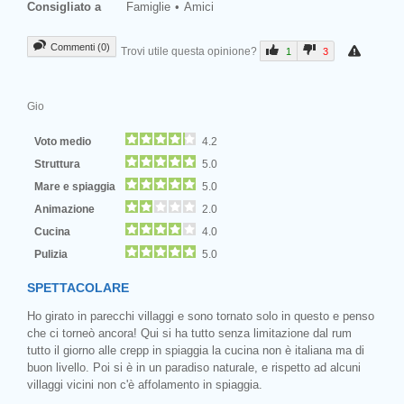
Consigliato a
Famiglie
Amici
Commenti (0)
Trovi utile questa opinione?
1
3
Gio
Voto medio
4.2
Struttura
5.0
Mare e spiaggia
5.0
Animazione
2.0
Cucina
4.0
Pulizia
5.0
SPETTACOLARE
Ho girato in parecchi villaggi e sono tornato solo in questo e penso
che ci torneò ancora! Qui si ha tutto senza limitazione dal rum
tutto il giorno alle crepp in spiaggia la cucina non è italiana ma di
buon livello. Poi si è in un paradiso naturale, e rispetto ad alcuni
villaggi vicini non c'è affolamento in spiaggia.