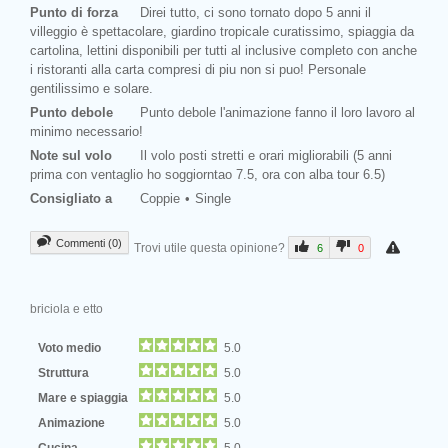
Punto di forza
Direi tutto, ci sono tornato dopo 5 anni il
villeggio è spettacolare, giardino tropicale curatissimo, spiaggia da
cartolina, lettini disponibili per tutti al inclusive completo con anche
i ristoranti alla carta compresi di piu non si puo! Personale
gentilissimo e solare.
Punto debole
Punto debole l'animazione fanno il loro lavoro al
minimo necessario!
Note sul volo
Il volo posti stretti e orari migliorabili (5 anni
prima con ventaglio ho soggiorntao 7.5, ora con alba tour 6.5)
Consigliato a
Coppie
Single
Commenti (0)
Trovi utile questa opinione?
6
0
briciola e etto
Voto medio
5.0
Struttura
5.0
Mare e spiaggia
5.0
Animazione
5.0
Cucina
5.0