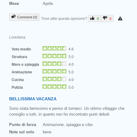
Mese
Aprile
Commenti (0)
Trovi utile questa opinione?
0
0
Loredana
Voto medio
4.6
Struttura
5.0
Mare e spiaggia
4.0
Animazione
5.0
Cucina
4.0
Pulizia
5.0
BELLISSIMA VACANZA
Sono stata benissimo e penso di tornarci. Un ottimo villaggio che
consiglio a tutti, in quanto non ho riscontrato punti deboli.
Punto di forza
Animazione, spiaggia e cibo
Note sul volo
bene