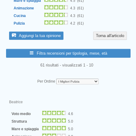
Mare e spiaggia
4.5 (61)
Animazione
4.3 (61)
Cucina
4.3 (61)
Pulizia
4.2 (61)
Aggiungi la tua opinione
Torna all'articolo
Filtra recensioni per tipologia, mese, età
61 risultati - visualizzati 1 - 10
Per Ordine
Beatrice
Voto medio
4.6
Struttura
5.0
Mare e spiaggia
5.0