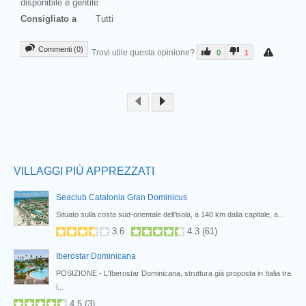
disponibile e gentile
Consigliato a
Tutti
Commenti (0)
Trovi utile questa opinione?
0
1
Prev
VILLAGGI PIÙ APPREZZATI
Seaclub Catalonia Gran Dominicus
,
Situato sulla costa sud-orientale dell'isola, a 140 km dalla capitale, a...
3.6
4.3
(
61
)
Iberostar Dominicana
POSIZIONE - L'Iberostar Dominicana, struttura già proposta in Italia tra
i...
4.5
(
3
)