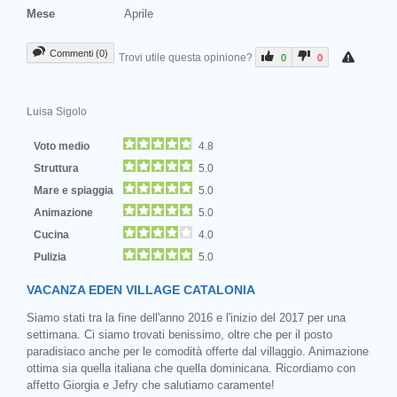
Mese
Aprile
Commenti (0)
Trovi utile questa opinione?
0
0
Luisa Sigolo
Voto medio
4.8
Struttura
5.0
Mare e spiaggia
5.0
Animazione
5.0
Cucina
4.0
Pulizia
5.0
VACANZA EDEN VILLAGE CATALONIA
Siamo stati tra la fine dell'anno 2016 e l'inizio del 2017 per una
settimana. Ci siamo trovati benissimo, oltre che per il posto
paradisiaco anche per le comodità offerte dal villaggio. Animazione
ottima sia quella italiana che quella dominicana. Ricordiamo con
affetto Giorgia e Jefry che salutiamo caramente!