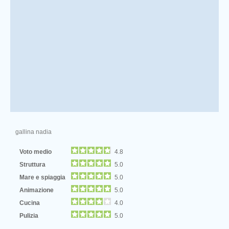
gallina nadia
Voto medio
4.8
Struttura
5.0
Mare e spiaggia
5.0
Animazione
5.0
Cucina
4.0
Pulizia
5.0