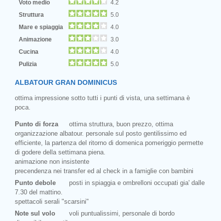
Voto medio
4.2
Struttura
5.0
Mare e spiaggia
4.0
Animazione
3.0
Cucina
4.0
Pulizia
5.0
ALBATOUR GRAN DOMINICUS
ottima impressione sotto tutti i punti di vista, una settimana è
poca.
Punto di forza
ottima struttura, buon prezzo, ottima
organizzazione albatour. personale sul posto gentilissimo ed
efficiente, la partenza del ritorno di domenica pomeriggio permette
di godere della settimana piena.
animazione non insistente
precendenza nei transfer ed al check in a famiglie con bambini
Punto debole
posti in spiaggia e ombrelloni occupati gia' dalle
7.30 del mattino.
spettacoli serali "scarsini"
Note sul volo
voli puntualissimi, personale di bordo