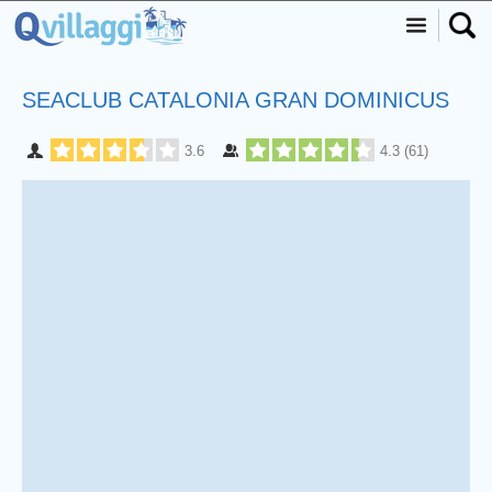
SEACLUB CATALONIA GRAN DOMINICUS
3.6
4.3
(
61
)