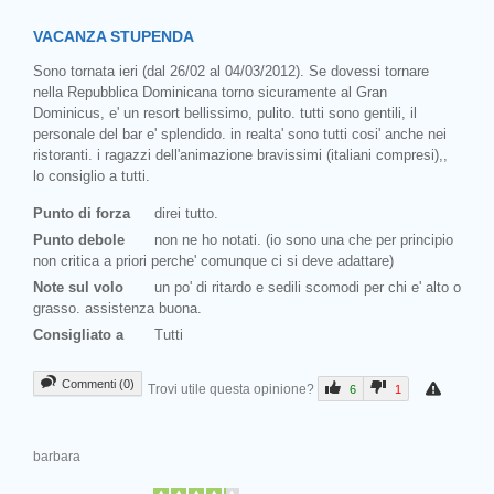
VACANZA STUPENDA
Sono tornata ieri (dal 26/02 al 04/03/2012). Se dovessi tornare
nella Repubblica Dominicana torno sicuramente al Gran
Dominicus, e' un resort bellissimo, pulito. tutti sono gentili, il
personale del bar e' splendido. in realta' sono tutti cosi' anche nei
ristoranti. i ragazzi dell'animazione bravissimi (italiani compresi),,
lo consiglio a tutti.
Punto di forza
direi tutto.
Punto debole
non ne ho notati. (io sono una che per principio
non critica a priori perche' comunque ci si deve adattare)
Note sul volo
un po' di ritardo e sedili scomodi per chi e' alto o
grasso. assistenza buona.
Consigliato a
Tutti
Commenti (0)
Trovi utile questa opinione?
6
1
barbara