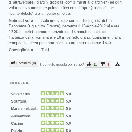
di attraversare i giardini tropicali (complimenti ai giardinieri) ed ogni
volta potevo ammirare palme e fiori di tutti tipi. Quindi più che
"punto debole" era un punto di forza.
Note sul volo
Abbiamo volato con un Boeing 767 di Blu
Panorama (sigla città Firenze), partenza il 15-Aprile-2012 alle ore
12.30 in perfetto orario e arrivati con 15 minuti di anticipo.
Partenza dalla Romana alle 18 in perfetto orario. Complimenti alla
compagnia aerea per come siamo stati trattati durante il volo.
Consigliato a
Tutti
Commenti (0)
Trovi utile questa opinione?
11
4
marisa panzi
Voto medio
5.0
Struttura
5.0
Mare e spiaggia
5.0
Animazione
5.0
Cucina
5.0
Pulizia
5.0