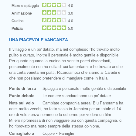
Mare e spiaggia
4.0
Animazione
3.0
Cucina
4.0
Pulizia
5.0
UNA PIACEVOLE VANCANZA
Il villaggio è un po' datato, ma nel complesso l'ho trovato molto
pulito e curato, inoltre il personale è molto gentile e disponibile.
Per quanto riguarda la cucina ho sentito pareri discordanti,
personalmente non ho nulla di cui lamentarmi e ho trovato anche
una certa varietà nei piatti. Ricordiamoci che siamo ai Caraibi e
che non possiamo pretendere di mangiare come in Italia.
Punto di forza
Spiaggia e personale molto gentile e disponibile
Punto debole
Le camere standard sono un po' datate
Note sul volo
Cambiate compagnia aerea! Blu Panorama ha
aerei molto vecchi, ho fatto scalo in Jamaica per un totale di 14
ore di volo senza nemmeno lo schermo per vedere un film.
Mi ero ripromessa di non viaggiare più con questa compagnia, ci
ho riprovato ma resto sempre della stessa opinione.
Consigliato a
Coppie
Famiglie