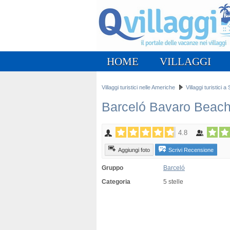
HOME
VILLAGGI
Villaggi turistici nelle Americhe
Villaggi turistici
Barceló Bavaro Beac
4.8
Aggiungi foto
Scrivi Recensione
Gruppo
Barceló
Categoria
5 stelle