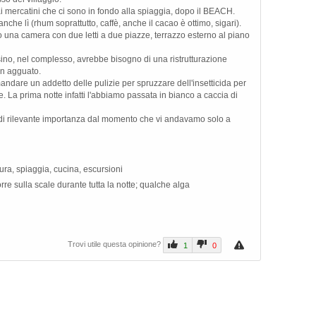
i ai mercatini che ci sono in fondo alla spiaggia, dopo il BEACH.
he lì (rhum soprattutto, caffè, anche il cacao è ottimo, sigari).
una camera con due letti a due piazze, terrazzo esterno al piano
sino, nel complesso, avrebbe bisogno di una ristrutturazione
in agguato.
andare un addetto delle pulizie per spruzzare dell'insetticida per
e. La prima notte infatti l'abbiamo passata in bianco a caccia di
di rilevante importanza dal momento che vi andavamo solo a
uttura, spiaggia, cucina, escursioni
rre sulla scale durante tutta la notte; qualche alga
Trovi utile questa opinione?
1
0