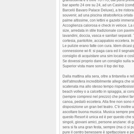
bar aperto 24 ore su 24, ad un Casinò (condi
Barceló Bavaro Palace Deluxe), a tre ristoran
souvenir, ad una piscina stratosferica orlat
palme altissime, con lettini e gazebi immersi
Accoglienza calorosa e check in veloce. La n
size, arredata in stile tradizionale con pa
lavandini, doccia, vasca e sanitari separati. T
cortesia, pantofole, accappatoio eccetera. 
Le pulizie erano fatte con cura. Idem dicasi p
connessione wi-fi: si paga cara ed il segnale 
consiglio di acquistare una sim locale e così
Se dovessi proprio dare un consiglio sulla
Superior vista mare sono il top dei top.
Dalla mattina alla sera, oltre a tintarella e
dell'atmosfera incredibilmente allegra che si
scatenata ma allo stesso tempo rispettosissim
beach volley o a calcetto in spiaggia, ai cor
(sempre compresi nel prezzo) che potevi fare
canoa, pedalò eccetera. Alla fine non sono m
disposizione un gran bel teatro. C'è inoltre 
ascoltare buona musica. Musica sempre presen
questo Resort è unica ed è per questo che se
singoli, giovani amici, persone anziane: di g
sera si fa una gran festa, sempre (ma ci si p
pure il centro benessere è spettacolare e 