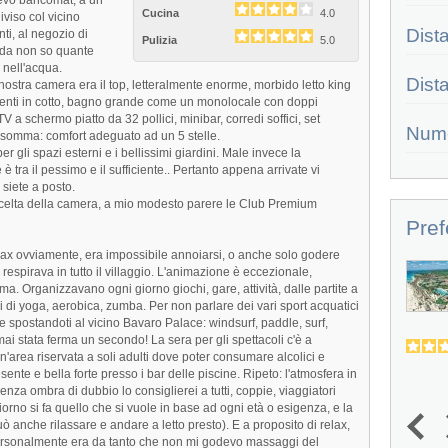
Cucina
4.0
viso col vicino
Dist
ti, al negozio di
Pulizia
5.0
a da non so quante
 nell'acqua.
Dist
ostra camera era il top, letteralmente enorme, morbido letto king
vimenti in cotto, bagno grande come un monolocale con doppi
V a schermo piatto da 32 pollici, minibar, corredi soffici, set
Num
Insomma: comfort adeguato ad un 5 stelle.
er gli spazi esterni e i bellissimi giardini. Male invece la
è tra il pessimo e il sufficiente.. Pertanto appena arrivate vi
 siete a posto.
 scelta della camera, a mio modesto parere le Club Premium
Pref
 relax ovviamente, era impossibile annoiarsi, o anche solo godere
Barceló Bavaro Beach
 respirava in tutto il villaggio. L'animazione è eccezionale,
a. Organizzavano ogni giorno giochi, gare, attività, dalle partite a
Il prestigioso Barceló Bavaro Beach
si di yoga, aerobica, zumba. Per non parlare dei vari sport acquatici
Resort è proposto in Italia da...
 spostandoti al vicino Bavaro Palace: windsurf, paddle, surf,
ai stata ferma un secondo! La sera per gli spettacoli c'è a
4.8
4.2
(
10
)
un'area riservata a soli adulti dove poter consumare alcolici e
te e bella forte presso i bar delle piscine. Ripeto: l'atmosfera in
nza ombra di dubbio lo consiglierei a tutti, coppie, viaggiatori
iorno si fa quello che si vuole in base ad ogni età o esigenza, e la
uò anche rilassare e andare a letto presto). E a proposito di relax,
1
2
3
4
5
personalmente era da tanto che non mi godevo massaggi del