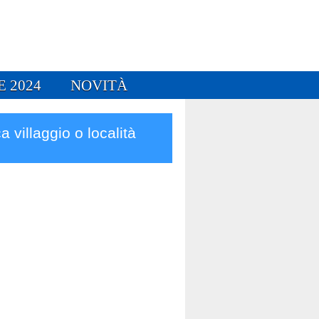
E 2024
NOVITÀ
a villaggio o località