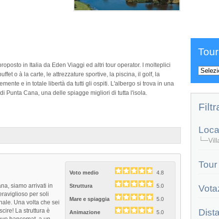
Tour
oposto in Italia da Eden Viaggi ed altri tour operator. I molteplici
uffet o à la carte, le attrezzature sportive, la piscina, il golf, la
mente e in totale libertà da tutti gli ospiti. L'albergo si trova in una
di Punta Cana, una delle spiagge migliori di tutta l'isola.
Filtr
Local
└─Vill
Tour
Voto medio
4.8
, siamo arrivati in
Struttura
5.0
Vota
raviglioso per soli
Mare e spiaggia
5.0
nale. Una volta che sei
cire! La struttura è
Dist
Animazione
5.0
ievo bancomat, a un