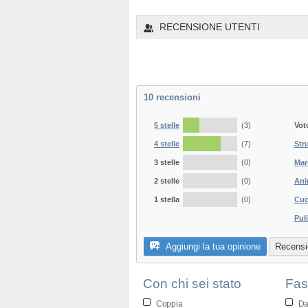
1
2
3
4
5
6
RECENSIONE UTENTI
10
recensioni
5 stelle
(3)
Vot
4 stelle
(7)
Str
3 stelle
(0)
Mar
2 stelle
(0)
Ani
1 stella
(0)
Cuc
Puli
Aggiungi la tua opinione
Recensio
Con chi sei stato
Fas
Coppia
Da