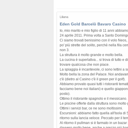
Liliana
Eden Gold Barcelò Bavaro Casino
Io, mio marito e mio figlio di 11 anni abbiam
24 aprile 2011. Prima volta a Santo Doming
Ci siamo trovati benissimo con il volo Neos, 
po' più strette del solito, perchè nella fila ce
non 3.
La struttura è molto grande e molto bella.
La cucina è superlativa... si trova di tutto e d
trovare qualcosa che non piace.
La spiaggia è incantevole, ci sono lettini a su
Molto bella la zona del Palace. Noi andavam
c'è (dietro al Casino c'è il green per il golf).
Abbiamo provato quasi tutti i ristoranti temat
facciamo bene noi italiani) e quello giapp
posto).
Ottimo il ristorante spagnolo e il messicano.
Le piscine offerte dalla struttura sono molt
Ottimi i servizi bar, ce ne sono moltissimi.
Escursioni: abbiamo fatto quella all'Isola di 
ritorno sulla lancia veloce. Peccato per il 
Al ritorno il pullman si è farmato in un bazar
davvero molto bene, anche a prezzo più bass