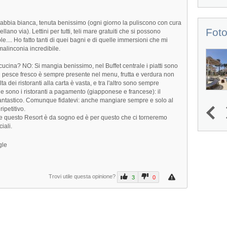
sabbia bianca, tenuta benissimo (ogni giorno la puliscono con cura
Foto
ellano via). Lettini per tutti, teli mare gratuiti che si possono
e.... Ho fatto tanti di quei bagni e di quelle immersioni che mi
malinconia incredibile.
ucina? NO: Si mangia benissimo, nel Buffet centrale i piatti sono
 Il pesce fresco è sempre presente nel menu, frutta e verdura non
a dei ristoranti alla carta è vasta, e tra l'altro sono sempre
ue sono i ristoranti a pagamento (giapponese e francese): il
 fantastico. Comunque fidatevi: anche mangiare sempre e solo al
ipetitivo.
 questo Resort è da sogno ed è per questo che ci torneremo
1
2
3
4
iali.
gle
Next
Trovi utile questa opinione?
3
0