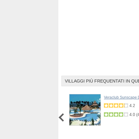
VILLAGGI PIÙ FREQUENTATI IN QU
Grand Bahia Principe Bavaro
Veraclub Sunscape 
4.6
4.2
4.4
(
2
)
4.0
(