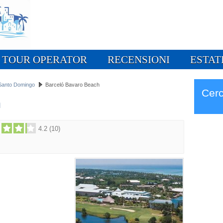
TOUR OPERATOR
RECENSIONI
ESTAT
 a Santo Domingo
Barceló Bavaro Beach
Cerc
h
4.2
(
10
)