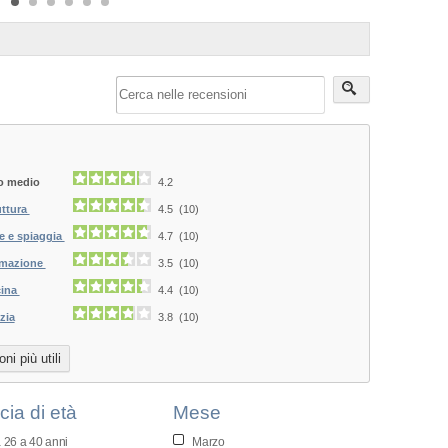
o medio
4.2
uttura
4.5 (10)
e e spiaggia
4.7 (10)
mazione
3.5 (10)
ina
4.4 (10)
Next
zia
3.8 (10)
ni più utili
cia di età
Mese
 26 a 40 anni
Marzo