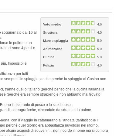
Voto medio
4.6
o soggiornato dal 16 al
Struttura
4.0
o.
Mare e spiaggia
5.0
forse le poltrone un
ntrale ci sono 4 posti e
Animazione
5.0
Cucina
5.0
i più. Impossibile
Pulizia
4.0
fficienza per tutti.
o sempre lì in spiaggia, anche perchè la spiaggia al Casino non
ici, tranne quello italiano (perchè penso che la cucina italiana la
onese (perchè era sempre strapieno e non abbiamo mai trovato
 Buono il ristorante di pesce e lo stek house.
o grandi, coreograficche, circondate da sdraio e da palme.
Saona, con il viaggio in catamarano all'andata (fantastico)e il
tempo perchè quel giorno era abbastanza nuvoloso nel ritorno.
 per alcuni acquisti di souvenir.... non ricordo il nome ma si compra
o del villaggio.