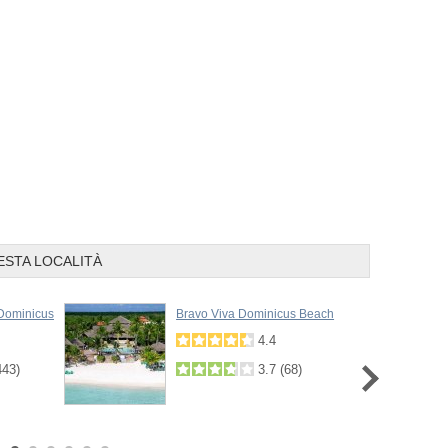
Prev
Next
ESTA LOCALITÀ
Dominicus
Bravo Viva Dominicus Beach
4.4
443
)
3.7
(
68
)