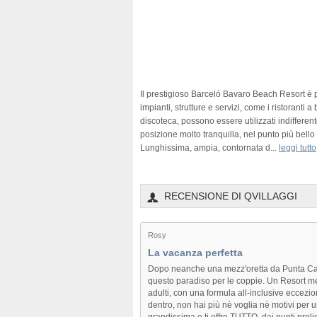
Il prestigioso Barceló Bavaro Beach Resort è pr
impianti, strutture e servizi, come i ristoranti a b
discoteca, possono essere utilizzati indifferente
posizione molto tranquilla, nel punto più bello 
Lunghissima, ampia, contornata d
...
leggi tutto
RECENSIONE DI QVILLAGGI
Rosy
La vacanza perfetta
Dopo neanche una mezz'oretta da Punta Cana
questo paradiso per le coppie. Un Resort me
adulti, con una formula all-inclusive eccezio
dentro, non hai più nè voglia nè motivi per us
grandissima e ti offre TUTTO, dai punti prel