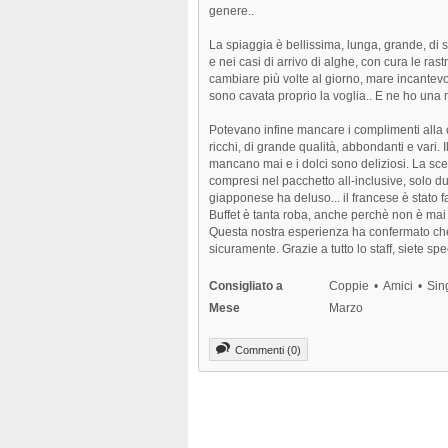
genere..
La spiaggia è bellissima, lunga, grande, di 
e nei casi di arrivo di alghe, con cura le rastr
cambiare più volte al giorno, mare incantevol
sono cavata proprio la voglia.. E ne ho una 
Potevano infine mancare i complimenti alla c
ricchi, di grande qualità, abbondanti e vari.
mancano mai e i dolci sono deliziosi. La scelt
compresi nel pacchetto all-inclusive, solo d
giapponese ha deluso... il francese è stato
Buffet è tanta roba, anche perchè non è mai r
Questa nostra esperienza ha confermato che
sicuramente. Grazie a tutto lo staff, siete spec
Consigliato a
Coppie
Amici
Sin
Mese
Marzo
Commenti (0)