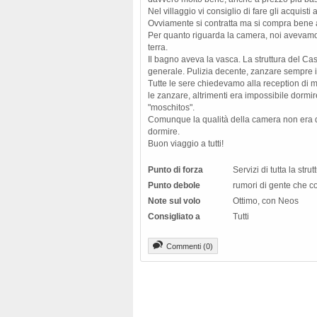
Nel villaggio vi consiglio di fare gli acquist
Ovviamente si contratta ma si compra bene anc
Per quanto riguarda la camera, noi avevamo 
terra.
Il bagno aveva la vasca. La struttura del Ca
generale. Pulizia decente, zanzare sempre 
Tutte le sere chiedevamo alla reception di m
le zanzare, altrimenti era impossibile dormir
"moschitos".
Comunque la qualità della camera non era 
dormire.
Buon viaggio a tutti!
Punto di forza
Servizi di tutta la str
Punto debole
rumori di gente che co
Note sul volo
Ottimo, con Neos
Consigliato a
Tutti
Commenti (0)