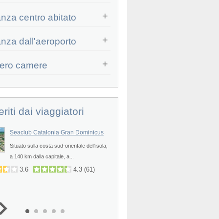
anza centro abitato
Prev
anza dall'aeroporto
ero camere
eriti dai viaggiatori
Seaclub Catalonia Gran Dominicus
Iberostar Dominicana
Situato sulla costa sud-orientale dell'isola,
POSIZIONE - L'Iberostar Domini
Prev
a 140 km dalla capitale, a...
struttura già proposta in Italia tra i
3.6
4.3
(
61
)
4.5
(
3
)