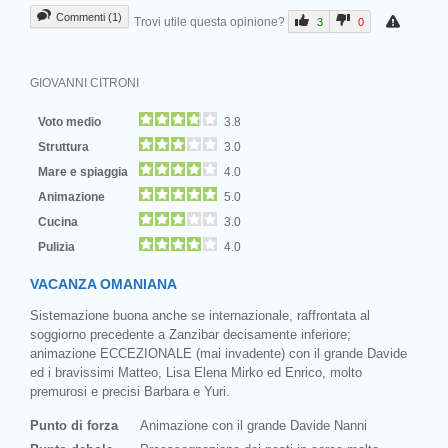
Commenti (1)
Trovi utile questa opinione?
3
0
GIOVANNI CITRONI
Voto medio
3.8
Struttura
3.0
Mare e spiaggia
4.0
Animazione
5.0
Cucina
3.0
Pulizia
4.0
VACANZA OMANIANA
Sistemazione buona anche se internazionale, raffrontata al
soggiorno precedente a Zanzibar decisamente inferiore;
animazione ECCEZIONALE (mai invadente) con il grande Davide
ed i bravissimi Matteo, Lisa Elena Mirko ed Enrico, molto
premurosi e precisi Barbara e Yuri.
Punto di forza
Animazione con il grande Davide Nanni