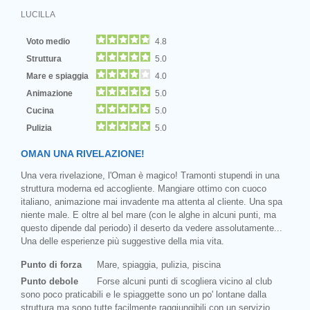
LUCILLA
Voto medio
4.8
Struttura
5.0
Mare e spiaggia
4.0
Animazione
5.0
Cucina
5.0
Pulizia
5.0
OMAN UNA RIVELAZIONE!
Una vera rivelazione, l'Oman è magico! Tramonti stupendi in una
struttura moderna ed accogliente. Mangiare ottimo con cuoco
italiano, animazione mai invadente ma attenta al cliente. Una spa
niente male. E oltre al bel mare (con le alghe in alcuni punti, ma
questo dipende dal periodo) il deserto da vedere assolutamente...
Una delle esperienze più suggestive della mia vita.
Punto di forza
Mare, spiaggia, pulizia, piscina
Punto debole
Forse alcuni punti di scogliera vicino al club
sono poco praticabili e le spiaggette sono un po' lontane dalla
struttura ma sono tutte facilmente raggiungibili con un servizio