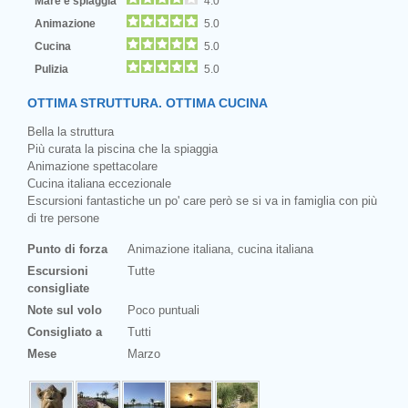
Mare e spiaggia
4.0
Animazione
5.0
Cucina
5.0
Pulizia
5.0
OTTIMA STRUTTURA. OTTIMA CUCINA
Bella la struttura
Più curata la piscina che la spiaggia
Animazione spettacolare
Cucina italiana eccezionale
Escursioni fantastiche un po' care però se si va in famiglia con più
di tre persone
Punto di forza
Animazione italiana, cucina italiana
Escursioni
Tutte
consigliate
Note sul volo
Poco puntuali
Consigliato a
Tutti
Mese
Marzo