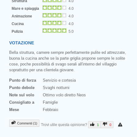
Struttura
4.0
Mare e spiaggia
4.0
Animazione
4.0
Cucina
4.0
Pulizia
5.0
VOTAZIONE
Bella struttura, camere sempre perfettamente pulite ed attrezzate,
buona la cucina anche se la parte griglia propone sempre le solite
cose, poche possibilità di svago serali all'interno del villaggio
soprattutto per una clientela giovane.
Punto di forza
Servizio e cortesia
Punto debole
Svaghi notturni
Note sul volo
Ottimo volo diretto Neos
Consigliato a
Famiglie
Mese
Febbraio
Commenti (1)
Trovi utile questa opinione?
1
0