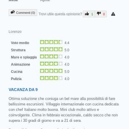
Commenti (0)
Trovi utile questa opinione?
1
0
Lorenzo
Voto medio
4.4
Struttura
5.0
Mare e spiaggia
4.0
Animazione
4.0
Cucina
5.0
Pulizia
4.0
VACANZA DA 9
Ottima soluzione che coniuga un bel mare alla possibilità di fare
bellissime escursioni. Villaggio internazionale con cucina dedicata
con chef Italiano molto buona. Mini club molto attivo e
coinvolgente. Clima in febbraio eccezionale, caldo secco che non
supera i 30 gradi di giorno e va a 21 di sera.