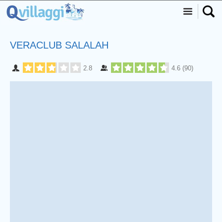
VERACLUB SALALAH
2.8
4.6
(
90
)