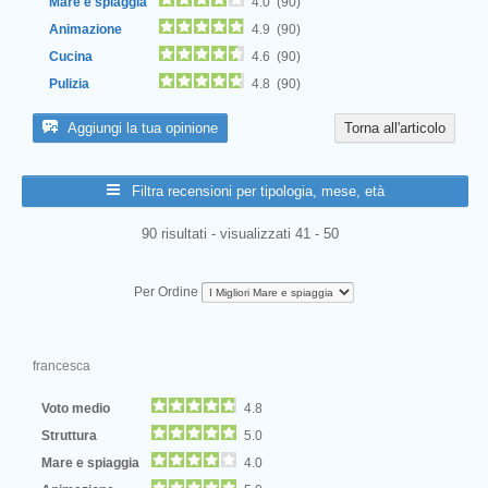
Mare e spiaggia
4.0 (90)
Animazione
4.9 (90)
Cucina
4.6 (90)
Pulizia
4.8 (90)
Aggiungi la tua opinione
Torna all'articolo
Filtra recensioni per tipologia, mese, età
90 risultati - visualizzati 41 - 50
Per Ordine
francesca
Voto medio
4.8
Struttura
5.0
Mare e spiaggia
4.0