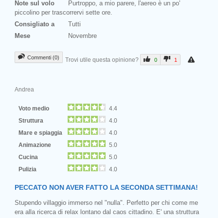
Note sul volo
Purtroppo, a mio parere, l'aereo è un po'
piccolino per trascorrervi sette ore.
Consigliato a
Tutti
Mese
Novembre
Commenti (0)
Trovi utile questa opinione?
0
1
Andrea
Voto medio
4.4
Struttura
4.0
Mare e spiaggia
4.0
Animazione
5.0
Cucina
5.0
Pulizia
4.0
PECCATO NON AVER FATTO LA SECONDA SETTIMANA!
Stupendo villaggio immerso nel "nulla". Perfetto per chi come me
era alla ricerca di relax lontano dal caos cittadino. E' una struttura