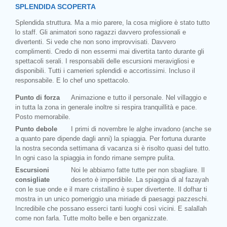
SPLENDIDA SCOPERTA
Splendida struttura. Ma a mio parere, la cosa migliore è stato tutto
lo staff. Gli animatori sono ragazzi davvero professionali e
divertenti. Si vede che non sono improvvisati. Davvero
complimenti. Credo di non essermi mai divertita tanto durante gli
spettacoli serali. I responsabili delle escursioni meravigliosi e
disponibili. Tutti i camerieri splendidi e accortissimi. Incluso il
responsabile. E lo chef uno spettacolo.
Punto di forza
Animazione e tutto il personale. Nel villaggio e
in tutta la zona in generale inoltre si respira tranquillità e pace.
Posto memorabile.
Punto debole
I primi di novembre le alghe invadono (anche se
a quanto pare dipende dagli anni) la spiaggia. Per fortuna durante
la nostra seconda settimana di vacanza si è risolto quasi del tutto.
In ogni caso la spiaggia in fondo rimane sempre pulita.
Escursioni
Noi le abbiamo fatte tutte per non sbagliare. Il
consigliate
deserto è imperdibile. La spiaggia di al fazayah
con le sue onde e il mare cristallino è super divertente. Il dofhar ti
mostra in un unico pomeriggio una miriade di paesaggi pazzeschi.
Incredibile che possano esserci tanti luoghi così vicini. E salallah
come non farla. Tutte molto belle e ben organizzate.