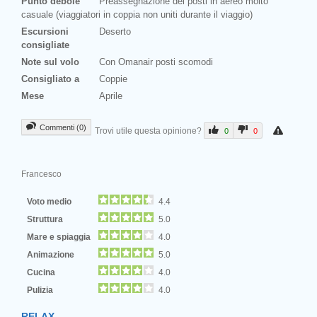
Punto debole
Preassegnazione dei posti in aereo molto
casuale (viaggiatori in coppia non uniti durante il viaggio)
Escursioni
Deserto
consigliate
Note sul volo
Con Omanair posti scomodi
Consigliato a
Coppie
Mese
Aprile
Commenti (0)
Trovi utile questa opinione?
0
0
Francesco
Voto medio
4.4
Struttura
5.0
Mare e spiaggia
4.0
Animazione
5.0
Cucina
4.0
Pulizia
4.0
RELAX