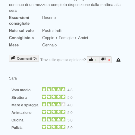
continuo di un mezzo a completa disposizione dalla mattina alla
sera
Escursioni
Deserto
consigliate
Note sul volo
Posti stretti
Consigliato a
Coppie
Famiglie
Amici
Mese
Gennaio
Commenti (0)
Trovi utile questa opinione?
0
0
Sara
Voto medio
4.8
Struttura
5.0
Mare e spiaggia
4.0
Animazione
5.0
Cucina
5.0
Pulizia
5.0