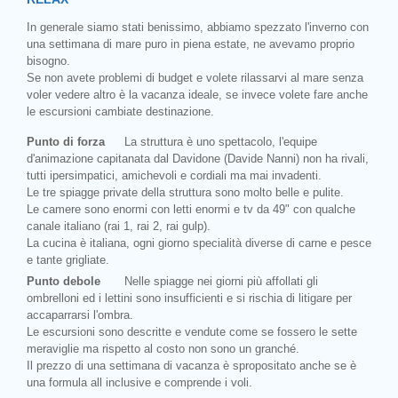
In generale siamo stati benissimo, abbiamo spezzato l'inverno con
una settimana di mare puro in piena estate, ne avevamo proprio
bisogno.
Se non avete problemi di budget e volete rilassarvi al mare senza
voler vedere altro è la vacanza ideale, se invece volete fare anche
le escursioni cambiate destinazione.
Punto di forza
La struttura è uno spettacolo, l'equipe
d'animazione capitanata dal Davidone (Davide Nanni) non ha rivali,
tutti ipersimpatici, amichevoli e cordiali ma mai invadenti.
Le tre spiagge private della struttura sono molto belle e pulite.
Le camere sono enormi con letti enormi e tv da 49" con qualche
canale italiano (rai 1, rai 2, rai gulp).
La cucina è italiana, ogni giorno specialità diverse di carne e pesce
e tante grigliate.
Punto debole
Nelle spiagge nei giorni più affollati gli
ombrelloni ed i lettini sono insufficienti e si rischia di litigare per
accaparrarsi l'ombra.
Le escursioni sono descritte e vendute come se fossero le sette
meraviglie ma rispetto al costo non sono un granché.
Il prezzo di una settimana di vacanza è spropositato anche se è
una formula all inclusive e comprende i voli.