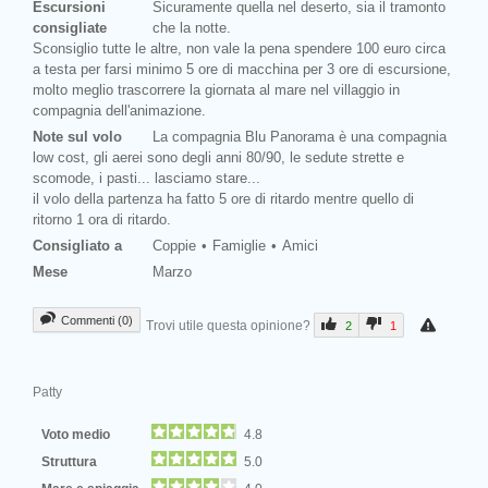
Escursioni
Sicuramente quella nel deserto, sia il tramonto
consigliate
che la notte.
Sconsiglio tutte le altre, non vale la pena spendere 100 euro circa
a testa per farsi minimo 5 ore di macchina per 3 ore di escursione,
molto meglio trascorrere la giornata al mare nel villaggio in
compagnia dell'animazione.
Note sul volo
La compagnia Blu Panorama è una compagnia
low cost, gli aerei sono degli anni 80/90, le sedute strette e
scomode, i pasti... lasciamo stare...
il volo della partenza ha fatto 5 ore di ritardo mentre quello di
ritorno 1 ora di ritardo.
Consigliato a
Coppie
Famiglie
Amici
Mese
Marzo
Commenti (0)
Trovi utile questa opinione?
2
1
Patty
Voto medio
4.8
Struttura
5.0