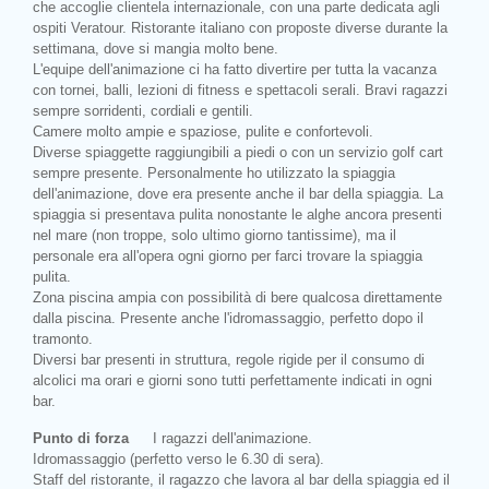
che accoglie clientela internazionale, con una parte dedicata agli
ospiti Veratour. Ristorante italiano con proposte diverse durante la
settimana, dove si mangia molto bene.
L'equipe dell'animazione ci ha fatto divertire per tutta la vacanza
con tornei, balli, lezioni di fitness e spettacoli serali. Bravi ragazzi
sempre sorridenti, cordiali e gentili.
Camere molto ampie e spaziose, pulite e confortevoli.
Diverse spiaggette raggiungibili a piedi o con un servizio golf cart
sempre presente. Personalmente ho utilizzato la spiaggia
dell'animazione, dove era presente anche il bar della spiaggia. La
spiaggia si presentava pulita nonostante le alghe ancora presenti
nel mare (non troppe, solo ultimo giorno tantissime), ma il
personale era all'opera ogni giorno per farci trovare la spiaggia
pulita.
Zona piscina ampia con possibilità di bere qualcosa direttamente
dalla piscina. Presente anche l'idromassaggio, perfetto dopo il
tramonto.
Diversi bar presenti in struttura, regole rigide per il consumo di
alcolici ma orari e giorni sono tutti perfettamente indicati in ogni
bar.
Punto di forza
I ragazzi dell'animazione.
Idromassaggio (perfetto verso le 6.30 di sera).
Staff del ristorante, il ragazzo che lavora al bar della spiaggia ed il