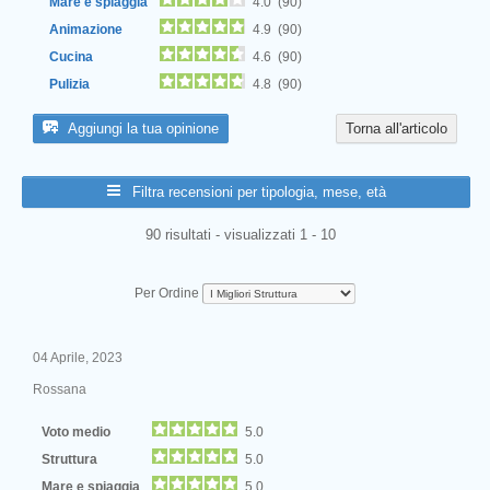
Mare e spiaggia
4.0 (90)
Animazione
4.9 (90)
Cucina
4.6 (90)
Pulizia
4.8 (90)
Aggiungi la tua opinione
Torna all'articolo
Filtra recensioni per tipologia, mese, età
90 risultati - visualizzati 1 - 10
Per Ordine
04 Aprile, 2023
Rossana
Voto medio
5.0
Struttura
5.0
Mare e spiaggia
5.0