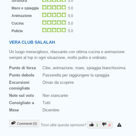
Struttura
5.0
Mare e spiaggia
5.0
Animazione
5.0
Cucina
5.0
Pulizia
5.0
VERA CLUB SALALAH
Un luogo meraviglioso, rilassante con ottima cucina e animazione
sempre al top in ogni situazione, molto pulito e ordinato.
Punto di forza
Cibo, animazione, mare, spiaggia bianchissima
Punto debole
Passerella per raggiungere la spiaggia
Escursioni
Oman da scoprire
consigliate
Note sul volo
Non stancante
Consigliato a
Tutti
Mese
Dicembre
Commenti (0)
Trovi utile questa opinione?
1
0