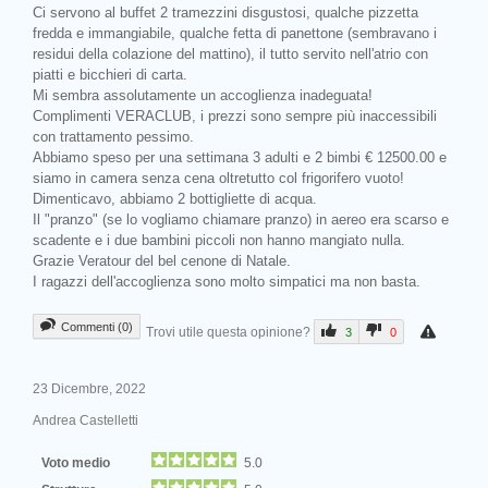
Ci servono al buffet 2 tramezzini disgustosi, qualche pizzetta
fredda e immangiabile, qualche fetta di panettone (sembravano i
residui della colazione del mattino), il tutto servito nell'atrio con
piatti e bicchieri di carta.
Mi sembra assolutamente un accoglienza inadeguata!
Complimenti VERACLUB, i prezzi sono sempre più inaccessibili
con trattamento pessimo.
Abbiamo speso per una settimana 3 adulti e 2 bimbi € 12500.00 e
siamo in camera senza cena oltretutto col frigorifero vuoto!
Dimenticavo, abbiamo 2 bottigliette di acqua.
Il "pranzo" (se lo vogliamo chiamare pranzo) in aereo era scarso e
scadente e i due bambini piccoli non hanno mangiato nulla.
Grazie Veratour del bel cenone di Natale.
I ragazzi dell'accoglienza sono molto simpatici ma non basta.
Commenti (0)
Trovi utile questa opinione?
3
0
23 Dicembre, 2022
Andrea Castelletti
Voto medio
5.0