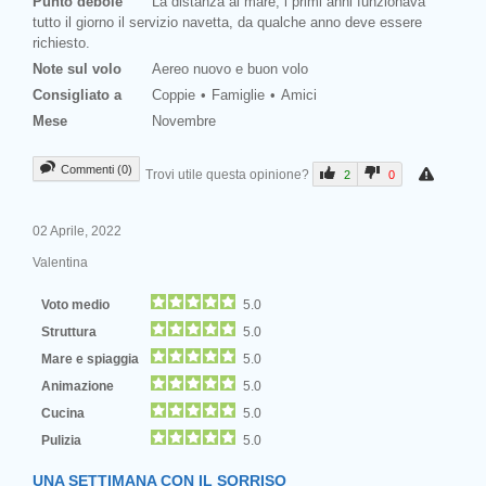
Punto debole
La distanza al mare, i primi anni funzionava
tutto il giorno il servizio navetta, da qualche anno deve essere
richiesto.
Note sul volo
Aereo nuovo e buon volo
Consigliato a
Coppie
Famiglie
Amici
Mese
Novembre
Commenti (0)
Trovi utile questa opinione?
2
0
02 Aprile, 2022
Valentina
Voto medio
5.0
Struttura
5.0
Mare e spiaggia
5.0
Animazione
5.0
Cucina
5.0
Pulizia
5.0
UNA SETTIMANA CON IL SORRISO