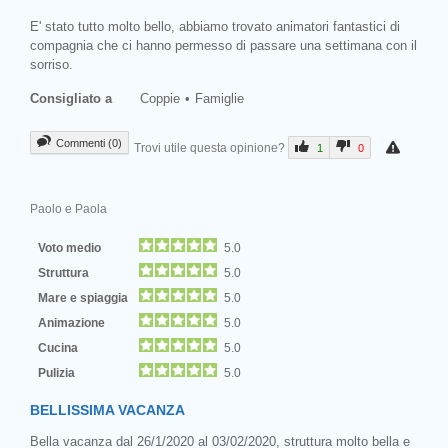
E' stato tutto molto bello, abbiamo trovato animatori fantastici di
compagnia che ci hanno permesso di passare una settimana con il
sorriso.
Consigliato a
Coppie
Famiglie
Commenti (0)
Trovi utile questa opinione?
1
0
Paolo e Paola
Voto medio
5.0
Struttura
5.0
Mare e spiaggia
5.0
Animazione
5.0
Cucina
5.0
Pulizia
5.0
BELLISSIMA VACANZA
Bella vacanza dal 26/1/2020 al 03/02/2020, struttura molto bella e