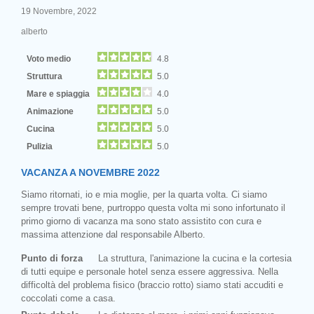
19 Novembre, 2022
alberto
Voto medio
4.8
Struttura
5.0
Mare e spiaggia
4.0
Animazione
5.0
Cucina
5.0
Pulizia
5.0
VACANZA A NOVEMBRE 2022
Siamo ritornati, io e mia moglie, per la quarta volta. Ci siamo
sempre trovati bene, purtroppo questa volta mi sono infortunato il
primo giorno di vacanza ma sono stato assistito con cura e
massima attenzione dal responsabile Alberto.
Punto di forza
La struttura, l'animazione la cucina e la cortesia
di tutti equipe e personale hotel senza essere aggressiva. Nella
difficoltà del problema fisico (braccio rotto) siamo stati accuditi e
coccolati come a casa.