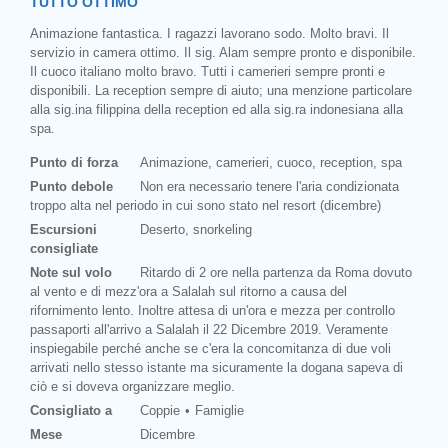
TUTTO OTTIMO
Animazione fantastica. I ragazzi lavorano sodo. Molto bravi. Il
servizio in camera ottimo. Il sig. Alam sempre pronto e disponibile.
Il cuoco italiano molto bravo. Tutti i camerieri sempre pronti e
disponibili. La reception sempre di aiuto; una menzione particolare
alla sig.ina filippina della reception ed alla sig.ra indonesiana alla
spa.
Punto di forza
Animazione, camerieri, cuoco, reception, spa
Punto debole
Non era necessario tenere l'aria condizionata
troppo alta nel periodo in cui sono stato nel resort (dicembre)
Escursioni
Deserto, snorkeling
consigliate
Note sul volo
Ritardo di 2 ore nella partenza da Roma dovuto
al vento e di mezz'ora a Salalah sul ritorno a causa del
rifornimento lento. Inoltre attesa di un'ora e mezza per controllo
passaporti all'arrivo a Salalah il 22 Dicembre 2019. Veramente
inspiegabile perché anche se c'era la concomitanza di due voli
arrivati nello stesso istante ma sicuramente la dogana sapeva di
ciò e si doveva organizzare meglio.
Consigliato a
Coppie
Famiglie
Mese
Dicembre