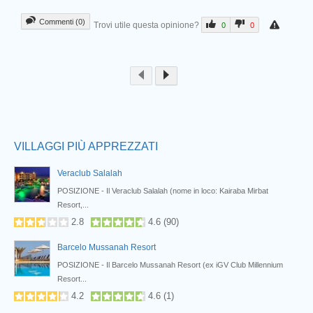
Commenti (0)
Trovi utile questa opinione?
0
0
Prev
VILLAGGI PIÙ APPREZZATI
Veraclub Salalah
POSIZIONE - Il Veraclub Salalah (nome in loco: Kairaba Mirbat
Resort,...
2.8
4.6
(
90
)
Barcelo Mussanah Resort
POSIZIONE - Il Barcelo Mussanah Resort (ex iGV Club Millennium
Resort...
4.2
4.6
(
1
)