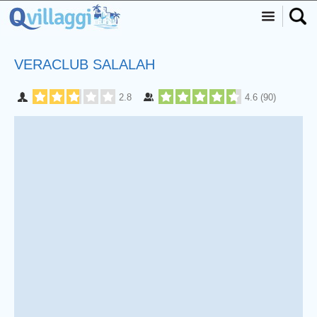
VERACLUB SALALAH
2.8
4.6
(
90
)