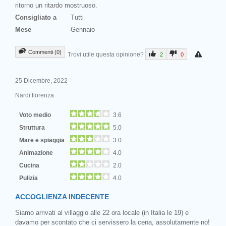
ritorno un ritardo mostruoso.
Consigliato a
Tutti
Mese
Gennaio
Commenti (0)
Trovi utile questa opinione?
2
0
25 Dicembre, 2022
Nardi fiorenza
Voto medio
3.6
Struttura
5.0
Mare e spiaggia
3.0
Animazione
4.0
Cucina
2.0
Pulizia
4.0
ACCOGLIENZA INDECENTE
Siamo arrivati al villaggio alle 22 ora locale (in Italia le 19) e
davamo per scontato che ci servissero la cena, assolutamente no!