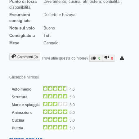
Punto di forza
Divertimento, cucina, atmosfera, cordialità ,
disponibilità
Escursioni
Deserto e Fazaya
consigliate
Note sul volo
Buono
Consigliato a
Tutti
Mese
Gennaio
Commenti (0)
Trovi utile questa opinione?
0
0
Giuseppe Mirossi
Voto medio
4.6
Struttura
5.0
Mare e spiaggia
3.0
Animazione
5.0
Cucina
5.0
Pulizia
5.0