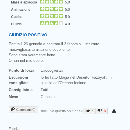
Mare e spiaggia
5.0
Animazione
5.0
Cucina
5.0
Pulizia
4.0
GIUDIZIO POSITIVO
Partita il 26 gennaio e rientrata il 3 febbraio... struttura
meravigliosa, animazione eccellente.
Sono stata veramente bene.
Oman nel mio cuore.
Punto di forza
L'accoglienza
Escursioni
Io ho fatto Magia nel Deserto, Fazayah... il
consigliate
gioiello dell'Oceano Indiano.
Consigliato a
Tutti
Mese
Gennaio
Commenti (0)
Trovi utile questa opinione?
1
0
Fabrizio