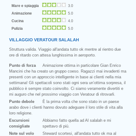
Mare e spiaggia
3.0
Animazione
5.0
Cucina
4.0
Pulizia
5.0
VILLAGGIO VERATOUR SALALAH
Struttura valida. Viaggio all'andata tutto ok mentre al rientro due
ore di ritardo con attesa lunghissima in aeroporto.
Punto di forza
Animazione ottima in particolare Gian Enrico
Mancini che ha creato un gruppo coeso. Ragazzi mai invadenti ma
presenti con un approccio intelligente in base ai clienti nella mia
settimana! Gli spettacoli sono stati ogni sera un’ottima sorpresa, il
pubblico è sempre stato coinvolto. Ci siamo veramente divertiti e
mi auguro che nel prossimo viaggio con Veratour di ritrovarli.
Punto debole
È la prima volta che sono stato in un paese
arabo dove i clienti hanno dovuto adeguare il loro stile di vita alla
loro religione.
Escursioni
Abbiamo fatto quella ad Al salalah e mi
consigliate
spettavo di più.
Note sul volo
Steward scortesi, all'andata tutto ok ma al