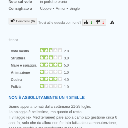
Note sul volo
in perfetto orario
Consigliato a
Coppie
Amici
Single
Commenti (0)
Trovi utile questa opinione?
1
1
franca
Voto medio
2.8
Struttura
3.0
Mare e spiaggia
5.0
Animazione
1.0
Cucina
4.0
Pulizia
1.0
NON È ASSOLUTAMENTE UN 4 STELLE
Siamo appena tornati dalla settimana 21-29 luglio.
La spiaggia è bellissima, ma quanto al resto...
Il villaggio (ex Mediterranee) pare abbia cambiato gestione circa 8
anni fa, solo che da allora non è stata fatta alcuna manutenzione,