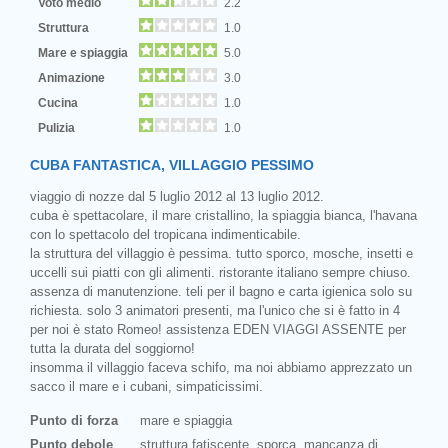
Voto medio
2.2
Struttura
1.0
Mare e spiaggia
5.0
Animazione
3.0
Cucina
1.0
Pulizia
1.0
CUBA FANTASTICA, VILLAGGIO PESSIMO
viaggio di nozze dal 5 luglio 2012 al 13 luglio 2012.
cuba è spettacolare, il mare cristallino, la spiaggia bianca, l'havana
con lo spettacolo del tropicana indimenticabile.
la struttura del villaggio è pessima. tutto sporco, mosche, insetti e
uccelli sui piatti con gli alimenti. ristorante italiano sempre chiuso.
assenza di manutenzione. teli per il bagno e carta igienica solo su
richiesta. solo 3 animatori presenti, ma l'unico che si è fatto in 4
per noi è stato Romeo! assistenza EDEN VIAGGI ASSENTE per
tutta la durata del soggiorno!
insomma il villaggio faceva schifo, ma noi abbiamo apprezzato un
sacco il mare e i cubani, simpaticissimi.
Punto di forza
mare e spiaggia
Punto debole
struttura fatiscente, sporca, mancanza di