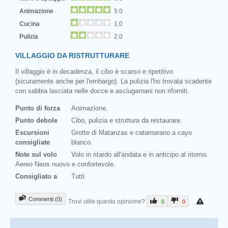
Animazione
5.0
Cucina
1.0
Pulizia
2.0
VILLAGGIO DA RISTRUTTURARE
Il villaggio è in decadenza, il cibo è scarso e ripetitivo
(sicuramente anche per l'embargo). La pulizia l'ho trovata scadente
con sabbia lasciata nelle docce e asciugamani non riforniti.
Punto di forza
Animazione.
Punto debole
Cibo, pulizia e struttura da restaurare.
Escursioni
Grotte di Matanzas e catamarano a cayo
consigliate
blanco.
Note sul volo
Volo in ritardo all'andata e in anticipo al ritorno.
Aereo Neos nuovo e confortevole.
Consigliato a
Tutti
Commenti (0)
Trovi utile questa opinione?
0
0