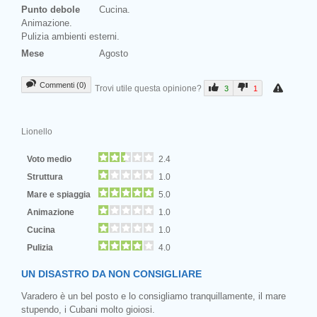
Punto debole
Cucina.
Animazione.
Pulizia ambienti esterni.
Mese
Agosto
Commenti (0)
Trovi utile questa opinione?
3
1
Lionello
Voto medio
2.4
Struttura
1.0
Mare e spiaggia
5.0
Animazione
1.0
Cucina
1.0
Pulizia
4.0
UN DISASTRO DA NON CONSIGLIARE
Varadero è un bel posto e lo consigliamo tranquillamente, il mare
stupendo, i Cubani molto gioiosi.