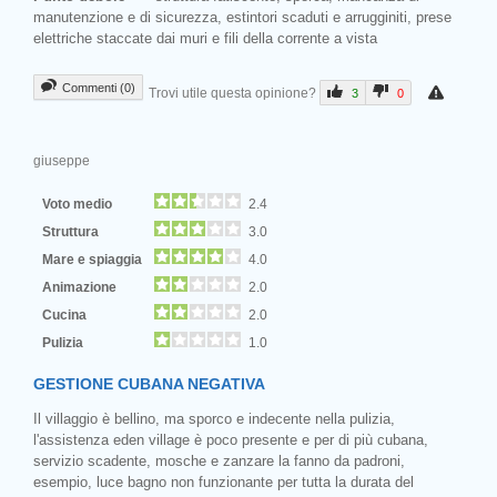
manutenzione e di sicurezza, estintori scaduti e arrugginiti, prese
elettriche staccate dai muri e fili della corrente a vista
Commenti (0)
Trovi utile questa opinione?
3
0
giuseppe
Voto medio
2.4
Struttura
3.0
Mare e spiaggia
4.0
Animazione
2.0
Cucina
2.0
Pulizia
1.0
GESTIONE CUBANA NEGATIVA
Il villaggio è bellino, ma sporco e indecente nella pulizia,
l'assistenza eden village è poco presente e per di più cubana,
servizio scadente, mosche e zanzare la fanno da padroni,
esempio, luce bagno non funzionante per tutta la durata del