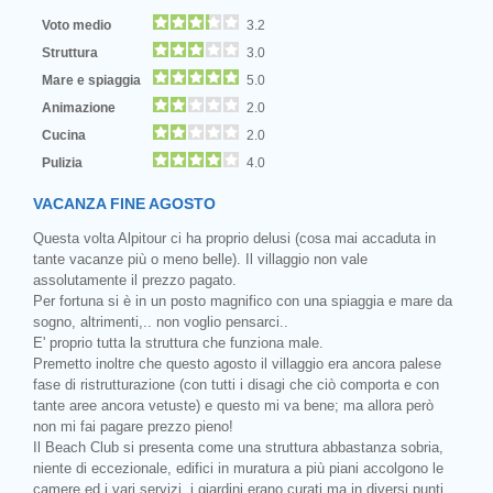
Voto medio
3.2
Struttura
3.0
Mare e spiaggia
5.0
Animazione
2.0
Cucina
2.0
Pulizia
4.0
VACANZA FINE AGOSTO
Questa volta Alpitour ci ha proprio delusi (cosa mai accaduta in
tante vacanze più o meno belle). Il villaggio non vale
assolutamente il prezzo pagato.
Per fortuna si è in un posto magnifico con una spiaggia e mare da
sogno, altrimenti,.. non voglio pensarci..
E' proprio tutta la struttura che funziona male.
Premetto inoltre che questo agosto il villaggio era ancora palese
fase di ristrutturazione (con tutti i disagi che ciò comporta e con
tante aree ancora vetuste) e questo mi va bene; ma allora però
non mi fai pagare prezzo pieno!
Il Beach Club si presenta come una struttura abbastanza sobria,
niente di eccezionale, edifici in muratura a più piani accolgono le
camere ed i vari servizi, i giardini erano curati ma in diversi punti