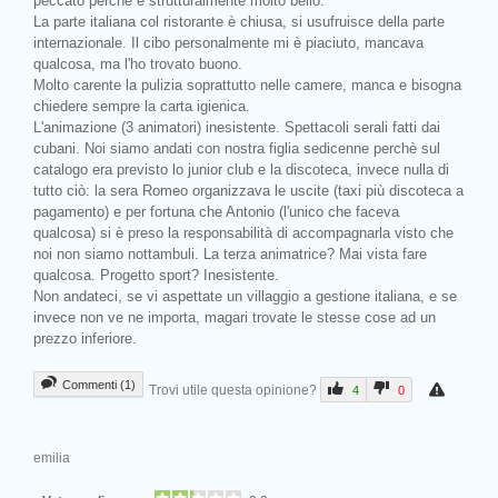
peccato perchè è strutturalmente molto bello.
La parte italiana col ristorante è chiusa, si usufruisce della parte
internazionale. Il cibo personalmente mi è piaciuto, mancava
qualcosa, ma l'ho trovato buono.
Molto carente la pulizia soprattutto nelle camere, manca e bisogna
chiedere sempre la carta igienica.
L'animazione (3 animatori) inesistente. Spettacoli serali fatti dai
cubani. Noi siamo andati con nostra figlia sedicenne perchè sul
catalogo era previsto lo junior club e la discoteca, invece nulla di
tutto ciò: la sera Romeo organizzava le uscite (taxi più discoteca a
pagamento) e per fortuna che Antonio (l'unico che faceva
qualcosa) si è preso la responsabilità di accompagnarla visto che
noi non siamo nottambuli. La terza animatrice? Mai vista fare
qualcosa. Progetto sport? Inesistente.
Non andateci, se vi aspettate un villaggio a gestione italiana, e se
invece non ve ne importa, magari trovate le stesse cose ad un
prezzo inferiore.
Commenti (1)
Trovi utile questa opinione?
4
0
emilia