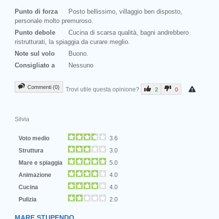
Punto di forza
Posto bellissimo, villaggio ben disposto,
personale molto premuroso.
Punto debole
Cucina di scarsa qualità, bagni andrebbero
ristrutturati, la spiaggia da curare meglio.
Note sul volo
Buono.
Consigliato a
Nessuno
Commenti (0)
Trovi utile questa opinione?
2
0
Silvia
Voto medio
3.6
Struttura
3.0
Mare e spiaggia
5.0
Animazione
4.0
Cucina
4.0
Pulizia
2.0
MARE STUPENDO