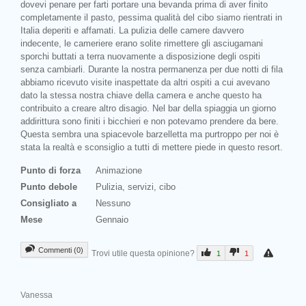
dovevi penare per farti portare una bevanda prima di aver finito
completamente il pasto, pessima qualità del cibo siamo rientrati in
Italia deperiti e affamati. La pulizia delle camere davvero
indecente, le cameriere erano solite rimettere gli asciugamani
sporchi buttati a terra nuovamente a disposizione degli ospiti
senza cambiarli. Durante la nostra permanenza per due notti di fila
abbiamo ricevuto visite inaspettate da altri ospiti a cui avevano
dato la stessa nostra chiave della camera e anche questo ha
contribuito a creare altro disagio. Nel bar della spiaggia un giorno
addirittura sono finiti i bicchieri e non potevamo prendere da bere.
Questa sembra una spiacevole barzelletta ma purtroppo per noi è
stata la realtà e sconsiglio a tutti di mettere piede in questo resort.
Punto di forza
Animazione
Punto debole
Pulizia, servizi, cibo
Consigliato a
Nessuno
Mese
Gennaio
Commenti (0)
Trovi utile questa opinione?
1
1
Vanessa