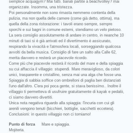
semplice acquagym? Mai fatti. banali partite a beachvolley? mai
organizzate. Insomma, una tristezza.
Poi personalmente non sono rimasta nemmeno contenta della
pulizia, ma non quella delle camere (come già detto, ottima), ma
quella della zona ristorazione: i tavoli erano sempre, sempre
sporchi e sui bagni in comune esterni, stendiamo un velo pietoso.
La sera consiglio assolutamente di andare in centro, in neanche 10
minuti di taxi si è già arrivati ed il divertimento è assicurato,
respirando la vivacità e l'atmosfera locali, sorseggiando qualcosa
avvolti da bella musica. Consiglio di fare un salto alla Calle 62,
merita davvero e resterà un piacevole ricordo.
Come più che piacevole resterà il ricordo del mare e della spiaggia
su cui affaccia il villaggio: stupendi. Mare meraviglioso, da colori
unici, trasparente e cristallino, senza mai una alga che fosse una.
Spiaggia di sabbia soffice con ombrelloni di paglia ben distanziati
l'uno dall'altro. C'era poi poca gente, si stava benissimo.. Inoltre il
villaggio ti permetteva di usufruire gratuitamente di kayak e pedalò,
ci siamo davvero divertiti.
Unica nota negativa riguardo alla spiaggia: l'incuria con cui gli
arenili vengono tenuti (bicchieri, bottiglie, sacchetti eccetera).
Conclusioni: in questo villaggio non ci torniamo!
Punto di forza
Mare e spiaggia.
Mojiteria.