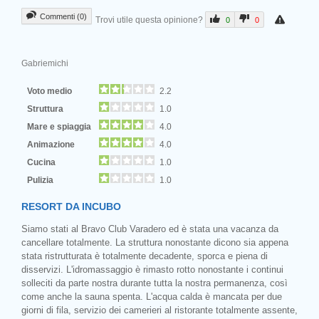
Commenti (0)
Trovi utile questa opinione?
0
0
Gabriemichi
Voto medio
2.2
Struttura
1.0
Mare e spiaggia
4.0
Animazione
4.0
Cucina
1.0
Pulizia
1.0
RESORT DA INCUBO
Siamo stati al Bravo Club Varadero ed è stata una vacanza da
cancellare totalmente. La struttura nonostante dicono sia appena
stata ristrutturata è totalmente decadente, sporca e piena di
disservizi. L'idromassaggio è rimasto rotto nonostante i continui
solleciti da parte nostra durante tutta la nostra permanenza, così
come anche la sauna spenta. L'acqua calda è mancata per due
giorni di fila, servizio dei camerieri al ristorante totalmente assente,