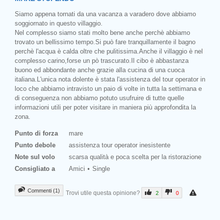
Siamo appena tornati da una vacanza a varadero dove abbiamo
soggiornato in questo villaggio.
Nel complesso siamo stati molto bene anche perchè abbiamo
trovato un bellissimo tempo.Si può fare tranquillamente il bagno
perchè l'acqua è calda oltre che pulitissima.Anche il villaggio è nel
complesso carino,forse un pò trascurato.Il cibo è abbastanza
buono ed abbondante anche grazie alla cucina di una cuoca
italiana.L'unica nota dolente è stata l'assistenza del tour operator in
loco che abbiamo intravisto un paio di volte in tutta la settimana e
di conseguenza non abbiamo potuto usufruire di tutte quelle
informazioni utili per poter visitare in maniera più approfondita la
zona.
Punto di forza
mare
Punto debole
assistenza tour operator inesistente
Note sul volo
scarsa qualità e poca scelta per la ristorazione
Consigliato a
Amici
Single
Commenti (1)
Trovi utile questa opinione?
2
0