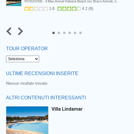
,
POSIZIONE - Il Blau Arenal Habana Beach (ex Bravo Arenal), è...
1.8
4.2
(
9
)
5
6
TOUR OPERATOR
ULTIME RECENSIONI INSERITE
Nessun risultato trovato
ALTRI CONTENUTI INTERESSANTI
Villa Lindamar