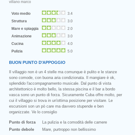
villano marco
Voto medio
3.4
Struttura
3.0
Mare e spiaggia
2.0
Animazione
3.0
Cucina
4.0
Pulizia
5.0
BUON PUNTO D'APPOGGIO
Il villaggio non è un 4 stelle ma comunque è pulito e le stanze
sono comode, con buona aria condizionata. Il mangiare è ok,
splendido l'accompagnamento musicale. Dal punto di vista
architettonico è molto bello, la stessa piscina e il bar a bordo
vasca sono un punto di forza. Sicuramente Cuba offre molto, per
cui il villaggio si trova in un'ottima posizione per visitare. Le
escursioni son un pò care ma davvero stupende e ben
organizzate. Ve lo consiglio
Punto di forza
La pulizia e la comodità delle camere
Punto debole
Mare, purtroppo non bellissimo