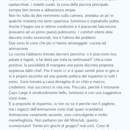
spelacchiati, i vialetti curati, la zona della piscina principale
sempre ben tenuta e abbastanza ampia.
Non ho nulla da dire nemmeno sulla camera, arredata un po' in
qualche maniera ma tanto spaziosa, luminosa e soprattutto pulita.
Anche il bagno era in ottime condizioni e il piacevole balconcino
(eravamo ad un primo piano) pulitissimo. I comfort interni direi
davvero molto essenziali, ma è l'ultimo dei problemi.
Due sono le cose che più ci hanno amareggiati: cucina ed
animazione.
La cucina l'abbiamo trovata davvero pessima: o ti piacciono riso,
patate e fagioli, o fai dieta per tutta la settimana!!! Unica nota
positiva, la possibilità di mangiare una pasta discreta proposta
espressa dallo chef. Per il resto ci si è quasi sentiti presi in giro e
si è proprio assistito ad una grande politica del risparmio in tutti i
sensi. Sono tornata a casa dimagrita di un chilo e mezzo,
credetemi: mai successo in vita mia. Peccato, perchè il ristorante
Cayo Largo è strutturalmente bello, luminoso e con una suggestiva
vista mare..
E a proposito di risparmio, io non so se è perchè non li paghino,
ma i ragazzi dell'animazione sono stati quasi scandalosi.
Animazione veramente assente, zero coinvolgente e molto
menefreghista. Non parliamo poi del Miniclub, questo
sconosciuto!! Tornei e/o giochi di gruppo? mai visti. Corsi di