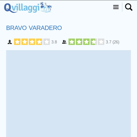
BRAVO VARADERO
3.8
3.7
(
26
)