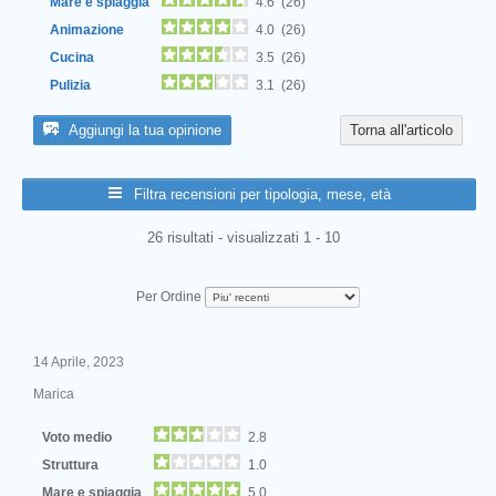
Mare e spiaggia
4.6 (26)
Animazione
4.0 (26)
Cucina
3.5 (26)
Pulizia
3.1 (26)
Aggiungi la tua opinione
Torna all'articolo
Filtra recensioni per tipologia, mese, età
26 risultati - visualizzati 1 - 10
Per Ordine
14 Aprile, 2023
Marica
Voto medio
2.8
Struttura
1.0
Mare e spiaggia
5.0