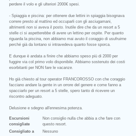
perdere il volo e gli ulteriori 2000€ spesi.
- Spiaggia e piscina: per ottenere due lettini in spiaggia bisognava
correre presto al mattino ed occuparli con gli asciugamani,
altrimenti non si aveva il posto. Inutile dire che da un resort a 5
stelle ci si aspetterebbe di avere un lettino per ospite. Per quanto
riguarda la piscina, non abbiamo mai avuto il coraggio di usufruirne
perché già da lontano si intravedeva quanto fosse sporca.
E dunque è andata a finire che abbiamo speso più di 2000 per
fuggire via col primo volo disponibile. Abbiamo sostenuto dei costi
esorbitanti per NON fare le vacanze.
Ho già chiesto al tour operator FRANCOROSSO con che coraggio
facciano andare la gente in un orrore del genere e come fanno a
spacciarlo per un resort a 5 stelle, spero tanto di ricevere un
riscontro adeguato.
Delusione e sdegno all'ennesima potenza.
Escursioni
Non consiglio nulla che abbia a che fare con
consigliate
questo resort.
Consigliato a
Nessuno