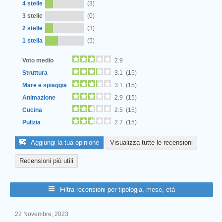
4 stelle
(3)
3 stelle
(0)
2 stelle
(3)
Next
1 stella
(5)
Voto medio
2.9
Struttura
3.1 (15)
Mare e spiaggia
3.1 (15)
Animazione
2.9 (15)
Cucina
2.5 (15)
Pulizia
2.7 (15)
Aggiungi la tua opinione
Visualizza tutte le recensioni
Recensioni più utili
Filtra recensioni per tipologia, mese, età
22 Novembre, 2023