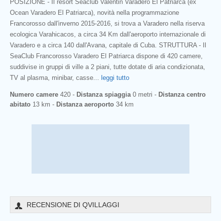
POSIZIONE - Il resort Seaclub Valentin Varadero El Patriarca (ex
Ocean Varadero El Patriarca), novità nella programmazione
Francorosso dall'inverno 2015-2016, si trova a Varadero nella riserva
ecologica Varahicacos, a circa 34 Km dall'aeroporto internazionale di
Varadero e a circa 140 dall'Avana, capitale di Cuba. STRUTTURA - Il
SeaClub Francorosso Varadero El Patriarca dispone di 420 camere,
suddivise in gruppi di ville a 2 piani, tutte dotate di aria condizionata,
TV al plasma, minibar, casse
...
leggi tutto
Numero camere
420 -
Distanza spiaggia
0 metri -
Distanza centro
abitato
13 km -
Distanza aeroporto
34 km
RECENSIONE DI QVILLAGGI