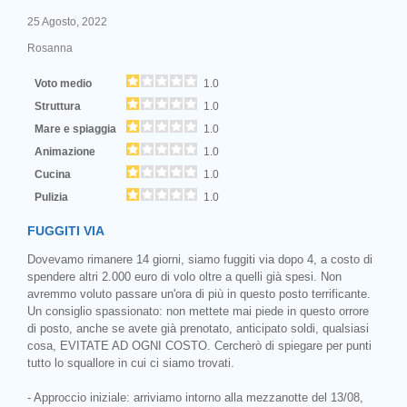
25 Agosto, 2022
Rosanna
Voto medio
1.0
Struttura
1.0
Mare e spiaggia
1.0
Animazione
1.0
Cucina
1.0
Pulizia
1.0
FUGGITI VIA
Dovevamo rimanere 14 giorni, siamo fuggiti via dopo 4, a costo di
spendere altri 2.000 euro di volo oltre a quelli già spesi. Non
avremmo voluto passare un'ora di più in questo posto terrificante.
Un consiglio spassionato: non mettete mai piede in questo orrore
di posto, anche se avete già prenotato, anticipato soldi, qualsiasi
cosa, EVITATE AD OGNI COSTO. Cercherò di spiegare per punti
tutto lo squallore in cui ci siamo trovati.
- Approccio iniziale: arriviamo intorno alla mezzanotte del 13/08,