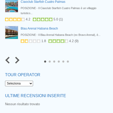
Ciaoclub Starfish Cuatro Palmas
b
POSIZIONE - Il Ciaoclub Starfish Cuatro Palmas è un villaggio
turistico...
4.2
5.0
(
1
)
Blau Arenal Habana Beach
,
POSIZIONE - Il Blau Arenal Habana Beach (ex Bravo Arenal), è...
1.8
4.2
(
9
)
Next
5
6
TOUR OPERATOR
ULTIME RECENSIONI INSERITE
Nessun risultato trovato