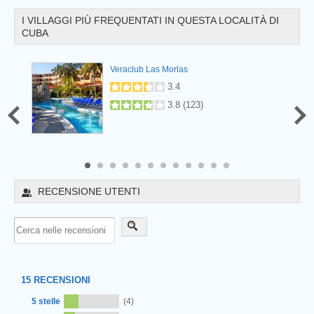
I VILLAGGI PIÙ FREQUENTATI IN QUESTA LOCALITÀ DI
CUBA
Veraclub Las Morlas
.5
(
2
)
3.4
3.8
(
123
)
8
9
10
11
12
RECENSIONE UTENTI
15
RECENSIONI
5 stelle
(4)