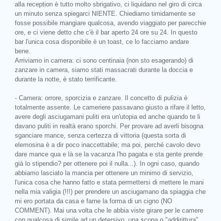
alla reception è tutto molto sbrigativo, ci liquidano nel giro di circa
un minuto senza spiegarci NIENTE. Chiediamo timidamente se
fosse possibile mangiare qualcosa, avendo viaggiato per parecchie
ore, e ci viene detto che c'è il bar aperto 24 ore su 24. In questo
bar l'unica cosa disponibile è un toast, ce lo facciamo andare
bene.
Arriviamo in camera: ci sono centinaia (non sto esagerando) di
zanzare in camera, siamo stati massacrati durante la doccia e
durante la notte, è stato terrificante.
- Camera: orrore, sporcizia e zanzare. Il concetto di pulizia è
totalmente assente. Le cameriere passavano giusto a rifare il letto,
avere degli asciugamani puliti era un'utopia ed anche quando te li
davano puliti in realtà erano sporchi. Per provare ad averli bisogna
sganciare mance, senza certezza di vittoria (questa sorta di
elemosina è a dir poco inaccettabile; ma poi, perché cavolo devo
dare mance qua e là se la vacanza l'ho pagata e sta gente prende
già lo stipendio? per ottenere poi il nulla...). In ogni caso, quando
abbiamo lasciato la mancia per ottenere un minimo di servizio,
l'unica cosa che hanno fatto e stata permettersi di mettere le mani
nella mia valigia (!!!) per prendere un asciugamano da spiaggia che
mi ero portata da casa e farne la forma di un cigno (NO
COMMENT). Mai una volta che le abbia viste girare per le camere
con qualcosa di simile ad un detersivo, una scopa o "addirittura"