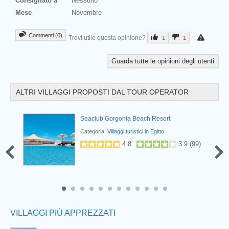
Consigliato a
Nessuno
Mese
Novembre
Commenti (0)
Trovi utile questa opinione?
1
1
Guarda tutte le opinioni degli utenti
ALTRI VILLAGGI PROPOSTI DAL TOUR OPERATOR
rt
Seaclub Gorgonia Beach Resort
Categoria:
Villaggi turistici in Egitto
.7
(
29
)
4.8
3.9
(
99
)
Prev
8
9
10
11
12
VILLAGGI PIÙ APPREZZATI