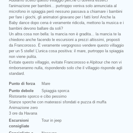
Abbiamo scelto questo villaggio perché ci doveva esserci
l'animazione per bambini... purtroppo veniva solo annunciata al
microfono in spiaggia però nessuno passava a chiamare i bambini
per fare i giochi, gli animatori giravano per i fatti loro! Anche la
Baby dance dopo cena è veramente ridicola, mettono la musica e i
bambini devono ballare da soli?
Un altra cosa non bella: la mancia non è gradita... la mancia te la
chiedono anche facendo le escursioni a prezzi altissimi, proposti
da Francorosso. È veramente vergognoso vendere questo villaggio
per un 5 stelle! L'unica cosa positiva: il mare, purtroppo la spiaggia
non viene pulita.
Evitate questo villaggio, evitate Francorosso e Alpitour che non vi
rimborseranno nulla, rispondendo solo che il villaggio risponde agli
standard.
Punto di forza
Mare
Punto debole
Spiaggia sporca
Ristorante sporco e cibo pessimo
Stanze sporche con materassi sfondati e puzza di muffa
Animazione zero
3 ore da Havana
Prev
Escursioni
Tour in jeep
consigliate