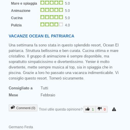
Mare e spiaggia
5.0
Animazione
5.0
Cucina
5.0
Pulizia
4.0
VACANZE OCEAN EL PATRIARCA
Una settimana fa sono stata in questo splendido resort, Ocean El
patriarca. Struttura bellissima e ben curata. Cucina ottima e mare
cristallino. Il gruppo di animazione è sempre disponibile, ma
soprattutto simpaticissimo e divertentissimo. Yenier è molto
divertente, mette sempre musica al top, sia in spiaggia che in
piscina. Grazie a loro ho passato una vacanza indimenticabile. Vi
consiglio questo resort. Tornerò sicuramente.
Consigliato a
Tutti
Mese
Febbraio
Commenti (0)
Trovi utile questa opinione?
1
0
Germano Festa