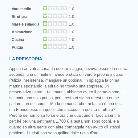
Voto medio
1.0
Struttura
1.0
Mare e spiaggia
1.0
Animazione
1.0
Cucina
1.0
Pulizia
1.0
LA PREISTORIA
Appena arrivati a casa da questo viaggio, doveva essere la nostra
seconda luna di miele e invece è stato un vero e proprio incubo.
Pulizia inesistenza, mangiare un optional, in spiaggia la prima
mattina spostando la sdraio ho trovato una sorpresa, un
preservativo usato... teli mare li abbiamo avuto il primo giorno, il
secondo uno solo poi poi per il resto ci siamo arresi era come
parlare con dei sordi... Ma la domanda che mi faccio è una sola:
ma Francorosso sa quello che succede in questa struttura?
Perché se non lo sa forse è ora che qualcuno si faccia sentire
perché per una settimana 1.700 € a testa non sono pochi, e a
quanto so altra gente con altre compagnie han avuto gli stessi
problemi. I turisti non sono galline dalle uova d'oro.