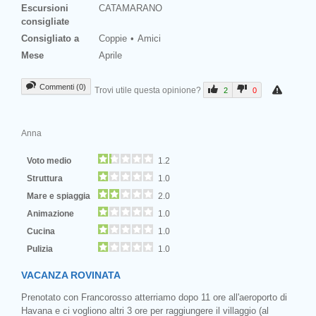
Escursioni
CATAMARANO
consigliate
Consigliato a
Coppie
Amici
Mese
Aprile
Commenti (0)
Trovi utile questa opinione?
2
0
Anna
Voto medio
1.2
Struttura
1.0
Mare e spiaggia
2.0
Animazione
1.0
Cucina
1.0
Pulizia
1.0
VACANZA ROVINATA
Prenotato con Francorosso atterriamo dopo 11 ore all'aeroporto di
Havana e ci vogliono altri 3 ore per raggiungere il villaggio (al