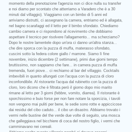
momento della prenotazione l'agenzia non ci dice nulla su transfer
e noi diamo per scontato che atterriamo a Varadero che è a 30
minuti dal villaggio). Viaggiamo con un bimbo di 5 anni ed
arriviamo distrutti, ci assegnano la camera, entriamo ed è allagata,
nel bagno scarafaggi ed il letto per il bimbo sfondato. Chiediamo
cambio camera e ci rispondono al ricevimento che dobbiamo
aspettare il tecnico per risolvere l'allagamento... ma scherziamo?
Dopo le nostre lamentele dopo un'ora ci danno un'altra stanza...
che dire sporca con la puzza di muffa, materasso sfondato,
cuscini sotto la federa colore giallo / marrone. Siamo lì fine
novembre, inizio dicembre (2 settimane), primi due giorni tempo
bruttissimo, non sappiamo che fare... in camera puzza di muffa
tremenda, fuori piove... ci rechiamo al bar del villaggio. Cocktails
imbevibili in quanto allungati con l'acqua con la puzza di cloro
inconfondibile. Al ristorante l'acqua dal rubinetto con la puzza di
cloro, loro dicono che è filtrata però il giorno dopo mio marito
rimane al letto per 3 giorni (febbre, vomito, diarrea). Il ristorante è
sporchissimo e buio forse per non fare notare la sporcizia, i tavoli
non vengono mai puliti per bene, le sedie sono rotte e appiccicose
dai residui del cibo caduto... il cibo un disastro. Abbiamo trovato i
vermi nelle bustine del the verde due volte di seguito, una mosca
che galleggiava nel bicchiere di coca del nostro figlio, i vermi che
camminavano nei cereali.