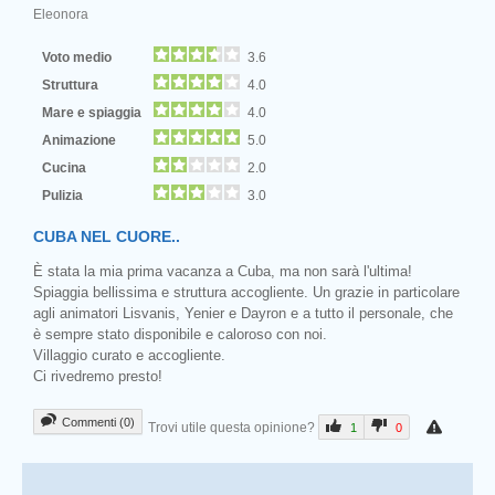
Eleonora
Voto medio
3.6
Struttura
4.0
Mare e spiaggia
4.0
Animazione
5.0
Cucina
2.0
Pulizia
3.0
CUBA NEL CUORE..
È stata la mia prima vacanza a Cuba, ma non sarà l'ultima!
Spiaggia bellissima e struttura accogliente. Un grazie in particolare
agli animatori Lisvanis, Yenier e Dayron e a tutto il personale, che
è sempre stato disponibile e caloroso con noi.
Villaggio curato e accogliente.
Ci rivedremo presto!
Commenti (0)
Trovi utile questa opinione?
1
0