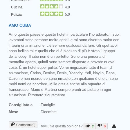
Cucina
4.0
Pulizia
5.0
AMO CUBA
Amo questo paese e questo hotel in particolare l'ho adorato, i suoi
lavoratori sono persone molto gentili e mi sono divertito molto con
il team di animazione, c'è sempre qualcosa da fare. Gli spettacoli
sono bellissimi e quello che ci è piaciuto di più è stato il gruppo
della lobby. Il cibo non è un perfetto. Sono una persona di
mentalità aperta, quindi sono sempre disposto a provare nuove
cose. È un hotel super pulito. Vorrei ringraziare tutto il team di
animazione, Carlos, Denise, Denis, Yoandry, Yoli, Naylin, Pepe,
Dairon e non ricordo se sono rimasto con qualcuno è che ci sono
molti nomi da ricordare. Mille grazie anche alla squadra di
francorosso, Mario e Martina sempre pronti ad aiutare in ogni
situazione. Ritornerò sicuramente.
Consigliato a
Famiglie
Mese
Dicembre
Commenti (0)
Trovi utile questa opinione?
2
0