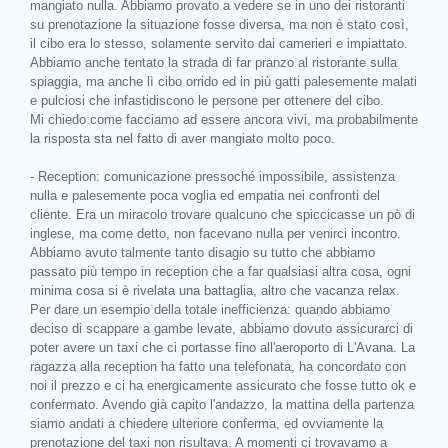
mangiato nulla. Abbiamo provato a vedere se in uno dei ristoranti
su prenotazione la situazione fosse diversa, ma non è stato così,
il cibo era lo stesso, solamente servito dai camerieri e impiattato.
Abbiamo anche tentato la strada di far pranzo al ristorante sulla
spiaggia, ma anche lì cibo orrido ed in più gatti palesemente malati
e pulciosi che infastidiscono le persone per ottenere del cibo.
Mi chiedo come facciamo ad essere ancora vivi, ma probabilmente
la risposta sta nel fatto di aver mangiato molto poco.
- Reception: comunicazione pressoché impossibile, assistenza
nulla e palesemente poca voglia ed empatia nei confronti del
cliente. Era un miracolo trovare qualcuno che spiccicasse un pò di
inglese, ma come detto, non facevano nulla per venirci incontro.
Abbiamo avuto talmente tanto disagio su tutto che abbiamo
passato più tempo in reception che a far qualsiasi altra cosa, ogni
minima cosa si è rivelata una battaglia, altro che vacanza relax.
Per dare un esempio della totale inefficienza: quando abbiamo
deciso di scappare a gambe levate, abbiamo dovuto assicurarci di
poter avere un taxi che ci portasse fino all'aeroporto di L'Avana. La
ragazza alla reception ha fatto una telefonata, ha concordato con
noi il prezzo e ci ha energicamente assicurato che fosse tutto ok e
confermato. Avendo già capito l'andazzo, la mattina della partenza
siamo andati a chiedere ulteriore conferma, ed ovviamente la
prenotazione del taxi non risultava. A momenti ci trovavamo a