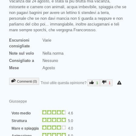
Vacanza dal 24 agosto, è stata la più brutta mia vacanza,
ristorante e camere con animali, acqua imbevibile, spiaggia che se
non pagavi bagnini per avere un lettino ti stendevi a terra,
personale che se non davi mancia non ti guarda a neppure e non
parliamo del cibo poi... immangiabile, inoltre asciugamani e teli
mare sempre sporchi, che vergogna Francorosso.
Escursioni
Varie
consigliate
Note sul volo
Nella norma
Consigliato a
Nessuno
Mese
Agosto
Commenti (0)
Trovi utile questa opinione?
1
1
Giusseppe
Voto medio
4.6
Struttura
5.0
Mare e spiaggia
4.0
Animazione
5.0