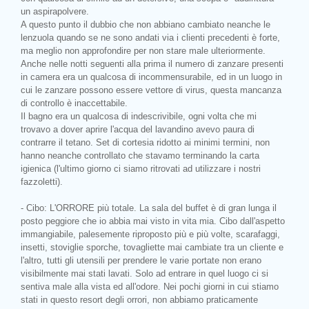
un aspirapolvere.
A questo punto il dubbio che non abbiano cambiato neanche le
lenzuola quando se ne sono andati via i clienti precedenti è forte,
ma meglio non approfondire per non stare male ulteriormente.
Anche nelle notti seguenti alla prima il numero di zanzare presenti
in camera era un qualcosa di incommensurabile, ed in un luogo in
cui le zanzare possono essere vettore di virus, questa mancanza
di controllo è inaccettabile.
Il bagno era un qualcosa di indescrivibile, ogni volta che mi
trovavo a dover aprire l'acqua del lavandino avevo paura di
contrarre il tetano. Set di cortesia ridotto ai minimi termini, non
hanno neanche controllato che stavamo terminando la carta
igienica (l'ultimo giorno ci siamo ritrovati ad utilizzare i nostri
fazzoletti).
- Cibo: L'ORRORE più totale. La sala del buffet è di gran lunga il
posto peggiore che io abbia mai visto in vita mia. Cibo dall'aspetto
immangiabile, palesemente riproposto più e più volte, scarafaggi,
insetti, stoviglie sporche, tovagliette mai cambiate tra un cliente e
l'altro, tutti gli utensili per prendere le varie portate non erano
visibilmente mai stati lavati. Solo ad entrare in quel luogo ci si
sentiva male alla vista ed all'odore. Nei pochi giorni in cui stiamo
stati in questo resort degli orrori, non abbiamo praticamente