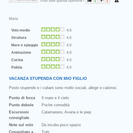
Trovi utile questa opinione?
1
1
Maria
Voto medio
4.0
Struttura
4.0
Mare e spiaggia
4.0
Animazione
4.0
Cucina
4.0
Pulizia
4.0
VACANZA STUPENDA CON MIO FIGLIO
Posto stupendo e i cubani sono molto sociali, allegri e calorosi.
Punto di forza
Il mare e il cielo
Punto debole
Poche comodità
Escursioni
Catamarano, Avana e le jeep
consigliate
Note sul volo
Da incubo.poco spazio
Consigliato a
Tutti