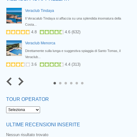
Veraclub Tindaya
i...
Il Veracalub Tindaya si affaccia su una splendida insenatura della
Costa...
4.8
4.6
(
632
)
Veraclub Menorca
n...
Direttamente sulla lunga e suggestiva spiaggia di Santo Tomas, il
Veraclub...
3.6
4.4
(
313
)
5
6
TOUR OPERATOR
ULTIME RECENSIONI INSERITE
Nessun risultato trovato