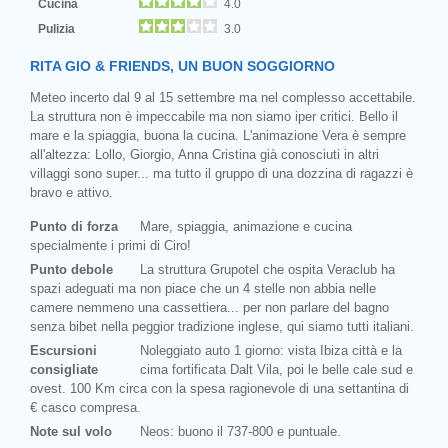
Cucina
4.0
Pulizia
3.0
RITA GIO & FRIENDS, UN BUON SOGGIORNO
Meteo incerto dal 9 al 15 settembre ma nel complesso accettabile.
La struttura non è impeccabile ma non siamo iper critici. Bello il
mare e la spiaggia, buona la cucina. L'animazione Vera è sempre
all'altezza: Lollo, Giorgio, Anna Cristina già conosciuti in altri
villaggi sono super... ma tutto il gruppo di una dozzina di ragazzi è
bravo e attivo.
Punto di forza
Mare, spiaggia, animazione e cucina
specialmente i primi di Ciro!
Punto debole
La struttura Grupotel che ospita Veraclub ha
spazi adeguati ma non piace che un 4 stelle non abbia nelle
camere nemmeno una cassettiera... per non parlare del bagno
senza bibet nella peggior tradizione inglese, qui siamo tutti italiani.
Escursioni
Noleggiato auto 1 giorno: vista Ibiza città e la
consigliate
cima fortificata Dalt Vila, poi le belle cale sud e
ovest. 100 Km circa con la spesa ragionevole di una settantina di
€ casco compresa.
Note sul volo
Neos: buono il 737-800 e puntuale.