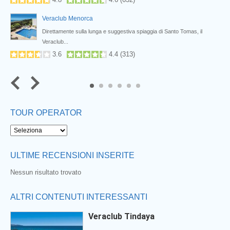
Veraclub Menorca
n...
Direttamente sulla lunga e suggestiva spiaggia di Santo Tomas, il
Veraclub...
3.6
4.4
(
313
)
5
6
TOUR OPERATOR
ULTIME RECENSIONI INSERITE
Nessun risultato trovato
ALTRI CONTENUTI INTERESSANTI
Veraclub Tindaya