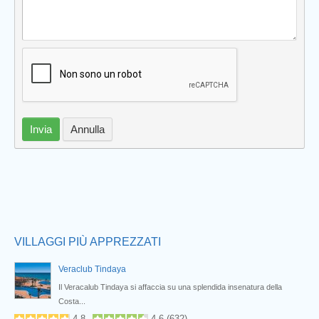
Invia
Annulla
Prev
VILLAGGI PIÙ APPREZZATI
Veraclub Tindaya
i...
Il Veracalub Tindaya si affaccia su una splendida insenatura della
Costa...
4.8
4.6
(
632
)