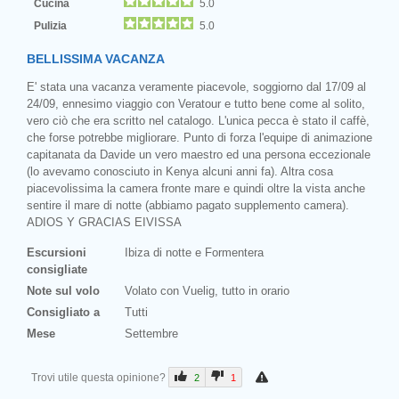
Cucina
5.0
Pulizia
5.0
BELLISSIMA VACANZA
E' stata una vacanza veramente piacevole, soggiorno dal 17/09 al
24/09, ennesimo viaggio con Veratour e tutto bene come al solito,
vero ciò che era scritto nel catalogo. L'unica pecca è stato il caffè,
che forse potrebbe migliorare. Punto di forza l'equipe di animazione
capitanata da Davide un vero maestro ed una persona eccezionale
(lo avevamo conosciuto in Kenya alcuni anni fa). Altra cosa
piacevolissima la camera fronte mare e quindi oltre la vista anche
sentire il mare di notte (abbiamo pagato supplemento camera).
ADIOS Y GRACIAS EIVISSA
Escursioni
Ibiza di notte e Formentera
consigliate
Note sul volo
Volato con Vuelig, tutto in orario
Consigliato a
Tutti
Mese
Settembre
Trovi utile questa opinione?
2
1