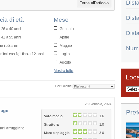
Dist
Torna all'articolo
Dist
cia di età
Mese
 26 a 40 anni
Gennaio
Dist
 41 a 55 anni
Aprile
re i 55 anni
Maggio
Num
itori con figli fino a 12 anni
Luglio
Agosto
Mostra tutto
Loca
Per Ordine
23 Gennaio, 2024
lage
Pref
Voto medio
1.6
Struttura
1.0
Grand Palladium Palace Ibiza Resort
rti arrugginito.
& Spa
Mare e spiaggia
3.0