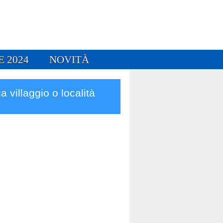
E 2024
NOVITÀ
a villaggio o località