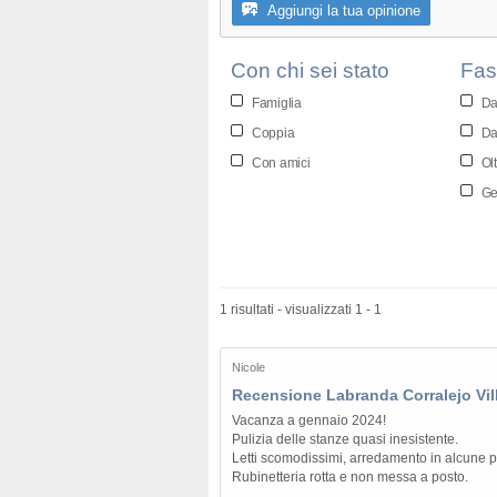
Aggiungi la tua opinione
Con chi sei stato
Fas
Famiglia
Da
Coppia
Da
Con amici
Olt
Gen
1 risultati - visualizzati 1 - 1
Nicole
Recensione Labranda Corralejo Vil
Vacanza a gennaio 2024!
Pulizia delle stanze quasi inesistente.
Letti scomodissimi, arredamento in alcune pa
Rubinetteria rotta e non messa a posto.