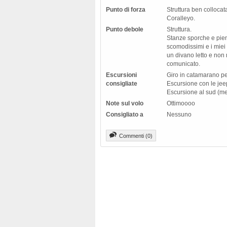
Punto di forza
Struttura ben collocata
Coralleyo.
Punto debole
Struttura.
Stanze sporche e piene
scomodissimi e i miei 
un divano letto e non 
comunicato.
Escursioni
Giro in catamarano pe
consigliate
Escursione con le jee
Escursione al sud (mer
Note sul volo
Ottimoooo
Consigliato a
Nessuno
Commenti (0)