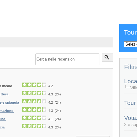
Tour
Filtr
Local
o medio
4.2
└─Vill
uttura
4.3 (24)
Tour
e e spiaggia
4.2 (24)
mazione
4.3 (24)
Vota
ina
4.1 (24)
2 e su
zia
4.3 (24)