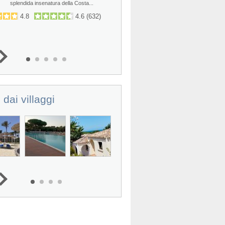
splendida insenatura della Costa...
spiaggia di Santo Tomas, il Veracl
4.8
4.6
(
632
)
3.6
4.4
(
 dai villaggi