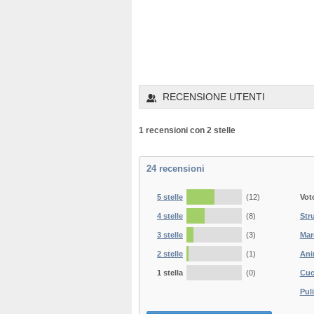
RECENSIONE UTENTI
1 recensioni con 2 stelle
24
recensioni
5 stelle
(12)
Vot
4 stelle
(8)
Str
3 stelle
(3)
Mar
2 stelle
(1)
Ani
1 stella
(0)
Cuc
Puli