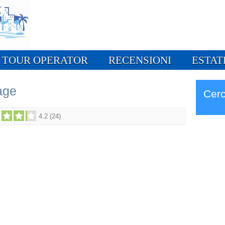
TOUR OPERATOR
RECENSIONI
ESTAT
lage
Cerc
4.2
(
24
)