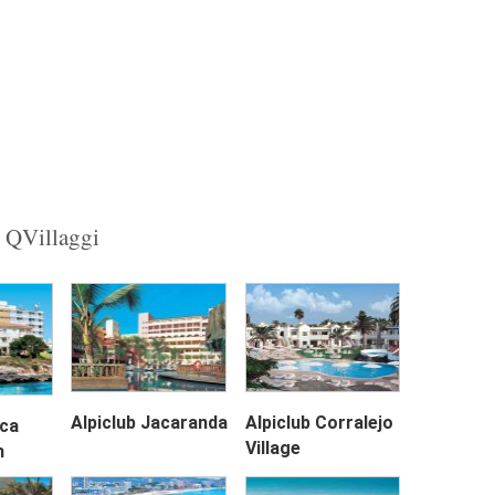
Next
u QVillaggi
Next
Alpiclub Jacaranda
Alpiclub Corralejo
rca
Village
h