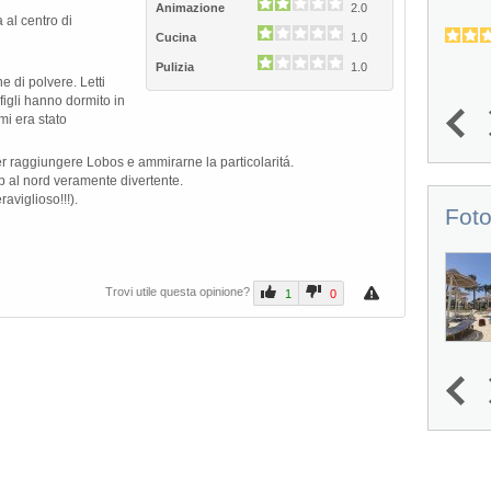
Il Grand Palladium Palace Ibiza Resort &
Animazione
2.0
 al centro di
Spa, situato in posizione...
Cucina
1.0
4.6
4.3
(
16
)
Pulizia
1.0
 di polvere. Letti
figli hanno dormito in
mi era stato
1
2
3
4
5
r raggiungere Lobos e ammirarne la particolaritá.
p al nord veramente divertente.
aviglioso!!!).
Foto
Trovi utile questa opinione?
1
0
1
2
3
4