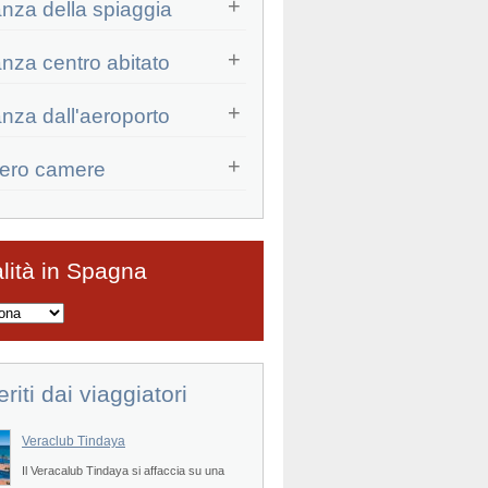
anza della spiaggia
anza centro abitato
anza dall'aeroporto
ero camere
Prev
lità in Spagna
eriti dai viaggiatori
Veraclub Tindaya
Veraclub Menorca
Il Veracalub Tindaya si affaccia su una
Direttamente sulla lunga e sugge
Prev