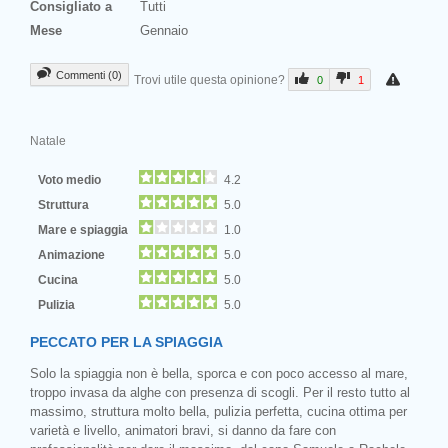
Consigliato a
Tutti
Mese
Gennaio
Commenti (0)
Trovi utile questa opinione?
0
1
Natale
Voto medio
4.2
Struttura
5.0
Mare e spiaggia
1.0
Animazione
5.0
Cucina
5.0
Pulizia
5.0
PECCATO PER LA SPIAGGIA
Solo la spiaggia non è bella, sporca e con poco accesso al mare,
troppo invasa da alghe con presenza di scogli. Per il resto tutto al
massimo, struttura molto bella, pulizia perfetta, cucina ottima per
varietà e livello, animatori bravi, si danno da fare con