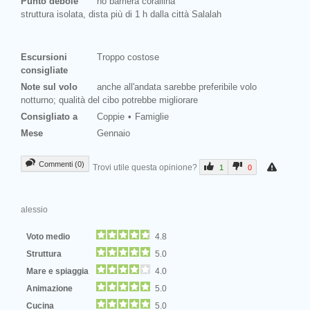
Punto debole
no barriera corallina
struttura isolata, dista più di 1 h dalla città Salalah
Escursioni
Troppo costose
consigliate
Note sul volo
anche all'andata sarebbe preferibile volo
notturno; qualità del cibo potrebbe migliorare
Consigliato a
Coppie
Famiglie
Mese
Gennaio
Commenti (0)
Trovi utile questa opinione?
1
0
alessio
Voto medio
4.8
Struttura
5.0
Mare e spiaggia
4.0
Animazione
5.0
Cucina
5.0