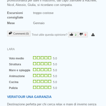
professionalità per dare il massimo, dal capo Samuele a Rachele,
Nicol, Alessio, Giulia, si ricordano con simpatia.
Escursioni
troppo costose
consigliate
Mese
Gennaio
Commenti (0)
Trovi utile questa opinione?
2
0
LARA
Voto medio
5.0
Struttura
5.0
Mare e spiaggia
5.0
Animazione
5.0
Cucina
5.0
Pulizia
5.0
VERATOUR UNA GARANZIA
Destinazione perfetta per chi cerca relax e mare di inverno senza