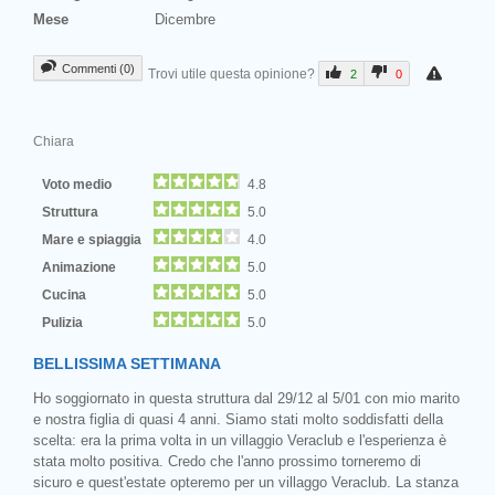
Mese
Dicembre
Commenti (0)
Trovi utile questa opinione?
2
0
Chiara
Voto medio
4.8
Struttura
5.0
Mare e spiaggia
4.0
Animazione
5.0
Cucina
5.0
Pulizia
5.0
BELLISSIMA SETTIMANA
Ho soggiornato in questa struttura dal 29/12 al 5/01 con mio marito
e nostra figlia di quasi 4 anni. Siamo stati molto soddisfatti della
scelta: era la prima volta in un villaggio Veraclub e l'esperienza è
stata molto positiva. Credo che l'anno prossimo torneremo di
sicuro e quest'estate opteremo per un villaggo Veraclub. La stanza