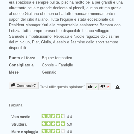
era spaziosa e sempre pulita, piscina molto bella per grandi e una
altrettanto bella e grande dedicata ai piccoli, cucina ottima grazie
al cuoco Giuliano che non ci ha fatto mancare minimamente i
sapori del cibo italiano. Tutta l'équipe è stata eccezionale dal
Resident Manager Yuri alla responsabile assistenza Barbara con
Letizia: tutti sempre presenti e disponibili. Il capo villaggio
Samuele simpaticissimo, Rebecca e Nicole ragazze dolcissime
del miniclub, Pier, Giulia, Alessio e Jasmine dello sport sempre
disponibili.
Punto di forza
Equipe fantastica
Consigliato a
Coppie
Famiglie
Mese
Gennaio
Commenti (0)
Trovi utile questa opinione?
2
2
Fabiana
Voto medio
4.4
Struttura
5.0
Mare e spiaggia
4.0