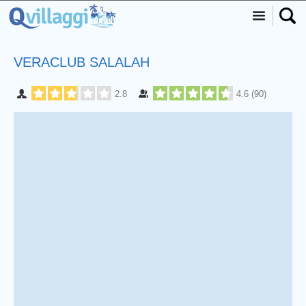
VERACLUB SALALAH
2.8
4.6
(
90
)