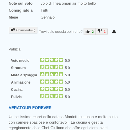
Note sul volo
volo di linea oman air molto bello
Consigliato a
Tutti
Mese
Gennaio
Commenti (0)
Trovi utile questa opinione?
2
1
Patrizia
Voto medio
5.0
Struttura
5.0
Mare e spiaggia
5.0
Animazione
5.0
Cucina
5.0
Pulizia
5.0
VERATOUR FOREVER
Un bellissimo resort della catena Marriott lussuoso e molto pulito
con camere spaziose e confortevoli. La cucina è gestita
egregiamente dallo Chef Giuliano che offre ogni giorni piatti