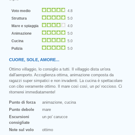
Voto medio
4.8
Struttura
5.0
Mare e spiaggia
4.0
Animazione
5.0
Cucina
5.0
Pulizia
5.0
CUORE, SOLE, AMORE...
Ottimo villaggio, lo consiglio a tutti. Il villaggio dista un'ora
dall'aeroporto. Accoglienza ottima, animazione composta da
ragazzi super simpatici e non invadenti. La cucina è spettacolare
con cibo veramente ottimo. Il mare così così, un po' roccioso. Ci
ritornerei immediatamente!
Punto di forza
animazione, cucina
Punto debole
mare
Escursioni
un po' carucce
consigliate
Note sul volo
ottimo