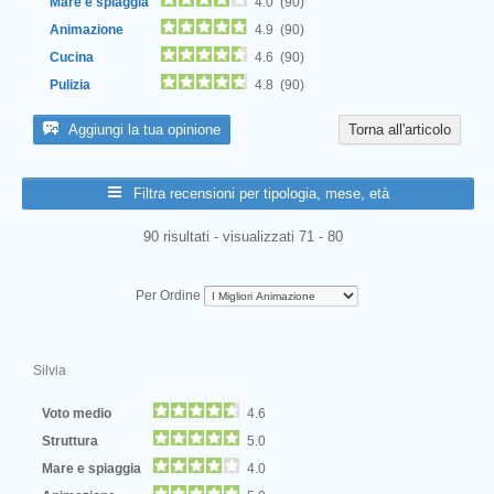
Mare e spiaggia
4.0 (90)
Animazione
4.9 (90)
Cucina
4.6 (90)
Pulizia
4.8 (90)
Aggiungi la tua opinione
Torna all'articolo
Filtra recensioni per tipologia, mese, età
90 risultati - visualizzati 71 - 80
Per Ordine
Silvia
Voto medio
4.6
Struttura
5.0
Mare e spiaggia
4.0