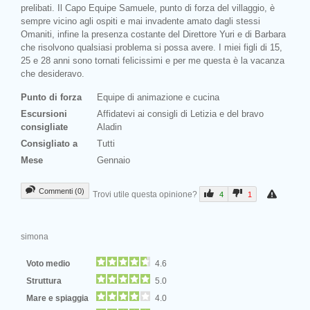
prelibati. Il Capo Equipe Samuele, punto di forza del villaggio, è
sempre vicino agli ospiti e mai invadente amato dagli stessi
Omaniti, infine la presenza costante del Direttore Yuri e di Barbara
che risolvono qualsiasi problema si possa avere. I miei figli di 15,
25 e 28 anni sono tornati felicissimi e per me questa è la vacanza
che desideravo.
Punto di forza
Equipe di animazione e cucina
Escursioni
Affidatevi ai consigli di Letizia e del bravo
consigliate
Aladin
Consigliato a
Tutti
Mese
Gennaio
Commenti (0)
Trovi utile questa opinione?
4
1
simona
Voto medio
4.6
Struttura
5.0
Mare e spiaggia
4.0