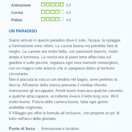
Animazione
5.0
Cucina
4.0
Pulizia
4.0
UN PARADISO
Siamo arrivati in questo paradiso dove il sole, l'acqua, la spiaggia
e l'animazione sono ottimi. La cucina buona ma potrebbe fare di
meglio. La camera era molto bella, con pavimenti bianchi, molto
ampia e luminosa. La nostra era al piano terra affacciata sul
giardino e sulle piscine, regalava ogni sera tramonti meravigliosi,
con un magico sole arancio che si spegneva dietro al territorio
circostante.
Non è piaciuta la vasca con tendina nel bagno, avrei preferito la
doccia. All'interno della stanza presente il minibar rifornito
mancavano gli accappatoi. Arredi buoni mancava qualche cassetto
e qualche attaccapanni, eccellente invece il letto king size. Wi-fi
molto buono. Pulizia della camera buona, fatta ogni giorno
andrebbe migliorata.
Il Villaggio poi offre la formula all inclusive, che propone un po' di
tutto nell'arco della giornata.
Punto di forza
Animazione e location