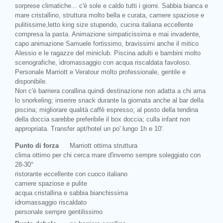
sorprese climatiche... c'è sole e caldo tutti i giorni. Sabbia bianca e
mare cristallino, struttura molto bella e curata, camere spaziose e
pulitissime,letto king size stupendo, cucina italiana eccellente
compresa la pasta. Animazione simpaticissima e mai invadente,
capo animazione Samuele fortissimo, bravissimi anche il mitico
Alessio e le ragazze del miniclub. Piscina adulti e bambini molto
scenografiche, idromassaggio con acqua riscaldata favoloso.
Personale Marriott e Veratour molto professionale, gentile e
disponibile.
Non c'è barriera corallina quindi destinazione non adatta a chi ama
lo snorkeling; inserire snack durante la giornata anche al bar della
piscina; migliorare qualità caffè espresso; al posto della tendina
della doccia sarebbe preferibile il box doccia; culla infant non
appropriata. Transfer apt/hotel un po' lungo 1h e 10'.
Punto di forza
Marriott ottima struttura
clima ottimo per chi cerca mare d'inverno sempre soleggiato con
28-30°
ristorante eccellente con cuoco italiano
camere spaziose e pulite
acqua cristallina e sabbia bianchissima
idromassaggio riscaldato
personale sempre gentilissimo