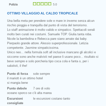
Pulizia
5.0
OTTIMO VILLAGGIO AL CALDO TROPICALE
Una bella meta per prendere sole e mare in inverno senza alcun
rischio pioggia e tranquilla dal punto di vista del terrorismo.
Lo staff animazione è molto valido e simpatico. Spettacoli serali
molto ben curati nei costumi. Samuele TOP. Giulia tanta roba.
Nicole la bambolina e Rebecca pare siano amate dai baby.
Pierpaolo grande attore. Alessio superprofessionale. Letizia
competente. Jasmine simpaticissima.
Unico neo... nella formula soft all inclusive mancano gli alcolici e
siccome sono anche malvisti nel paese li usano poco... risultato si
beve sempre e solo porcheria tipo coca cola e fanta o, per i
salutisti, il the!
Punto di forza
sole sempre
il mariott è un ottimo hotel
si mangia bene
Punto debole
7 ore di volo
oceano sporco se c'è alta marea
Escursioni
le escursioni costano tanto
consigliate