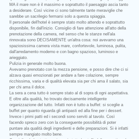
MA il mare non è il massimo e soprattutto il paesaggio ascia tanto
a desiderare. Così vicine ci sono talmente tante meraviglie che
sarebbe un sacrilegio fermarsi solo a questa spiaggia.
Il personale dell'hotel è sempre stato molto attendo e soprattutto
disponibile, fin dall'inizio. Consiglio di fare attenzione all'atto della
prenotazione della camera, nel senso che le stanze nell'ala
rinnovata sono DECISAMENTE un'altra cosa: noi avevamo una
spaziosissima camera vista mare, confortevole, luminosa, pulita,
dall'arredamento moderno e con bagno spazioso, luminoso e
arieggiato.
Pulizia in generale molto buona.
Avevamo prenotato con la mezza pensione, e posso dire che ci si
alzava quasi emozionati per andare a fare colazione, sempre
ricchissima, varia e di qualità elevata sia per chi ama il salato, sia
per chi ama il dolce.
La sera a cena tutto è sempre stato al di sopra di ogni aspettativa.
E oltre alla qualità, ho trovato decisamente intelligente
organizzazione del tutto. Infatti non è tutto a buffet: si sceglie a
buffet per quanto riguarda gli antipasti ed alla fine per i dessert.
Invece i primi patti ed i secondi sono serviti al tavolo. Così
facendo spreco zero con la conseguente possibilità di poter
puntare ala qualità degli ingredienti e delle preparazioni. Si è infatti
sempre mangiato molto bene.