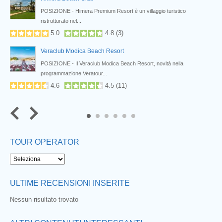
POSIZIONE - Himera Premium Resort è un villaggio turistico
ristrutturato nel...
5.0
4.8
(
3
)
Veraclub Modica Beach Resort
POSIZIONE - Il Veraclub Modica Beach Resort, novità nella
programmazione Veratour...
4.6
4.5
(
11
)
5
6
TOUR OPERATOR
ULTIME RECENSIONI INSERITE
Nessun risultato trovato