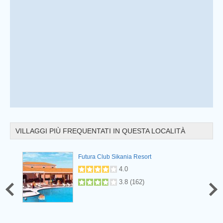
Prev
VILLAGGI PIÙ FREQUENTATI IN QUESTA LOCALITÀ
Futura Club Sikania Resort
.5
(
53
)
4.0
3.8
(
162
)