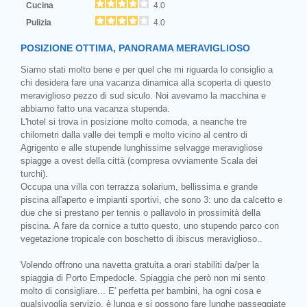
Cucina
4.0
Pulizia
4.0
POSIZIONE OTTIMA, PANORAMA MERAVIGLIOSO
Siamo stati molto bene e per quel che mi riguarda lo consiglio a
chi desidera fare una vacanza dinamica alla scoperta di questo
meraviglioso pezzo di sud siculo. Noi avevamo la macchina e
abbiamo fatto una vacanza stupenda.
L'hotel si trova in posizione molto comoda, a neanche tre
chilometri dalla valle dei templi e molto vicino al centro di
Agrigento e alle stupende lunghissime selvagge meravigliose
spiagge a ovest della città (compresa ovviamente Scala dei
turchi).
Occupa una villa con terrazza solarium, bellissima e grande
piscina all'aperto e impianti sportivi, che sono 3: uno da calcetto e
due che si prestano per tennis o pallavolo in prossimità della
piscina. A fare da cornice a tutto questo, uno stupendo parco con
vegetazione tropicale con boschetto di ibiscus meraviglioso..
Volendo offrono una navetta gratuita a orari stabiliti da/per la
spiaggia di Porto Empedocle. Spiaggia che però non mi sento
molto di consigliare... E' perfetta per bambini, ha ogni cosa e
qualsivoglia servizio, è lunga e si possono fare lunghe passeggiate