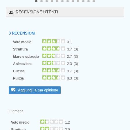
8
9
10
11
12
RECENSIONE UTENTI
3
RECENSIONI
Voto medio
3.1
Struttura
3.7 (3)
Mare e spiaggia
2.7 (3)
Animazione
2.3 (3)
Cucina
3.7 (3)
Pulizia
3.3 (3)
Next
Aggiungi la tua opinione
Filomena
Voto medio
1.2
Struttura
2.0