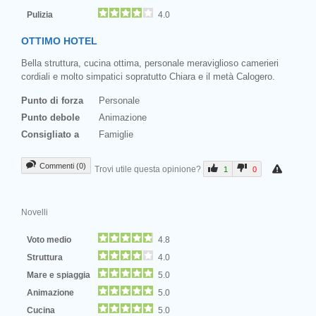
Pulizia
4.0
OTTIMO HOTEL
Bella struttura, cucina ottima, personale meraviglioso camerieri
cordiali e molto simpatici sopratutto Chiara e il metà Calogero.
Punto di forza
Personale
Punto debole
Animazione
Consigliato a
Famiglie
Commenti (0)
Trovi utile questa opinione?
1
0
Novelli
Voto medio
4.8
Struttura
4.0
Mare e spiaggia
5.0
Animazione
5.0
Cucina
5.0