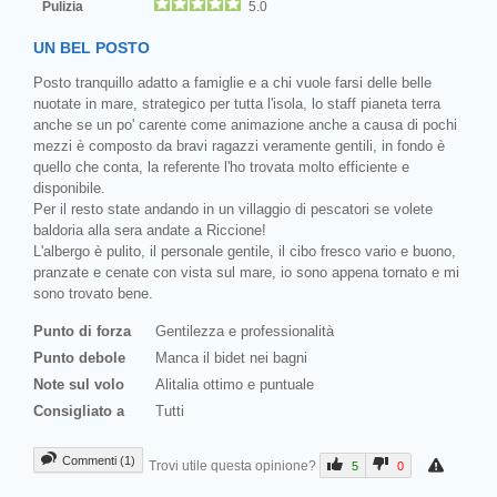
Pulizia
5.0
UN BEL POSTO
Posto tranquillo adatto a famiglie e a chi vuole farsi delle belle
nuotate in mare, strategico per tutta l'isola, lo staff pianeta terra
anche se un po' carente come animazione anche a causa di pochi
mezzi è composto da bravi ragazzi veramente gentili, in fondo è
quello che conta, la referente l'ho trovata molto efficiente e
disponibile.
Per il resto state andando in un villaggio di pescatori se volete
baldoria alla sera andate a Riccione!
L'albergo è pulito, il personale gentile, il cibo fresco vario e buono,
pranzate e cenate con vista sul mare, io sono appena tornato e mi
sono trovato bene.
Punto di forza
Gentilezza e professionalità
Punto debole
Manca il bidet nei bagni
Note sul volo
Alitalia ottimo e puntuale
Consigliato a
Tutti
Commenti (1)
Trovi utile questa opinione?
5
0