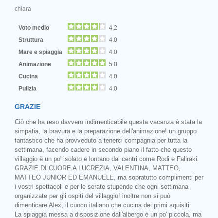
chiara
Voto medio
4.2
Struttura
4.0
Mare e spiaggia
4.0
Animazione
5.0
Cucina
4.0
Pulizia
4.0
GRAZIE
Ciò che ha reso davvero indimenticabile questa vacanza è stata la
simpatia, la bravura e la preparazione dell'animazione! un gruppo
fantastico che ha provveduto a tenerci compagnia per tutta la
settimana, facendo cadere in secondo piano il fatto che questo
villaggio è un po' isolato e lontano dai centri come Rodi e Faliraki.
GRAZIE DI CUORE A LUCREZIA, VALENTINA, MATTEO,
MATTEO JUNIOR ED EMANUELE, ma sopratutto complimenti per
i vostri spettacoli e per le serate stupende che ogni settimana
organizzate per gli ospiti del villaggio! inoltre non si può
dimenticare Alex, il cuoco italiano che cucina dei primi squisiti.
La spiaggia messa a disposizione dall'albergo è un po' piccola, ma