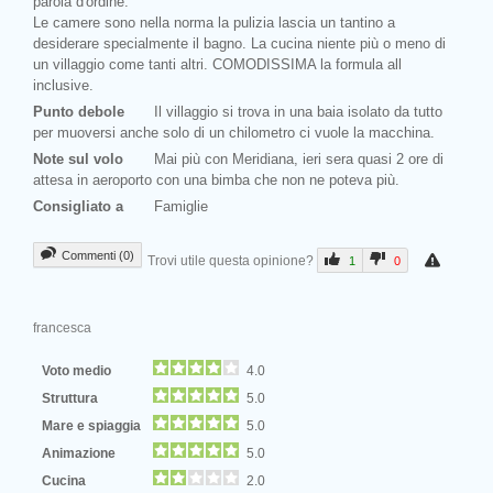
parola d'ordine.
Le camere sono nella norma la pulizia lascia un tantino a
desiderare specialmente il bagno. La cucina niente più o meno di
un villaggio come tanti altri. COMODISSIMA la formula all
inclusive.
Punto debole
Il villaggio si trova in una baia isolato da tutto
per muoversi anche solo di un chilometro ci vuole la macchina.
Note sul volo
Mai più con Meridiana, ieri sera quasi 2 ore di
attesa in aeroporto con una bimba che non ne poteva più.
Consigliato a
Famiglie
Commenti (0)
Trovi utile questa opinione?
1
0
francesca
Voto medio
4.0
Struttura
5.0
Mare e spiaggia
5.0
Animazione
5.0
Cucina
2.0