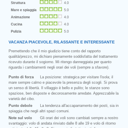
Struttura
4.0
Mare e spiaggia
5.0
Animazione
4.0
Cucina
4.0
Pulizia
5.0
VACANZA PIACEVOLE, RILASSANTE E INTERESSANTE
Premettendo che il mio giudizio tiene conto del rapporto
qualità/prezzo, mi dichiaro pienamente soddisfatta del trattamento
ricevuto durante il sogiorno. Mi ritengo danneggiata per quanto
riguarda i cambiamenti negli orari dei voli (sempre a sfavore).
Punto di forza
La posizione: strategica per visitare l'isola; il
mare sempre calmo e piacevole la presenza degli scogli. Si prova
un senso di libertà. Il villaggio è bello e pulito; le stanze sono
spaziose, ben disposte e decorosamente arredate. Apprezzabile la
varietà del cibo.
Punto debole
La tendenza all'accaparramento dei posti, sia in
spiaggia che negli altri spazi comuni.
Note sul volo
Gli orari dei voli sono cambiati sempre a nostro
svantaggio: volo di andata rinviato dalle 8 alle 19 e volo di ritorno