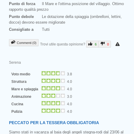
Punto di forza
Il Mare e l'ottima posizione del villaggio. Ottimo
rapporto qualità prezzo
Punto debole
Le dotazione della spiaggia (ombrelloni, lettini,
docce) devono essere migliorate
Consigliato a
Tutti
Commenti (0)
Trovi utile questa opinione?
6
0
Serena
Voto medio
3.8
Struttura
4.0
Mare e spiaggia
4.0
Animazione
3.0
Cucina
4.0
Pulizia
4.0
PECCATO PER LA TESSERA OBBLIGATORIA
Siamo stati in vacanza al baia degli angeli stegna-rodi dal 23/06 al