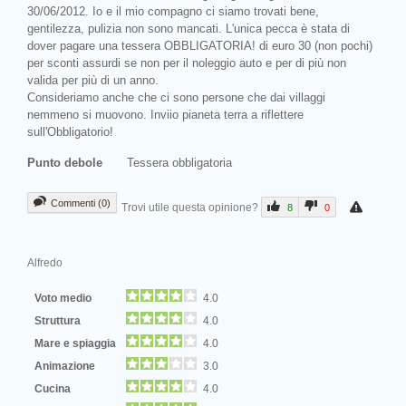
30/06/2012. Io e il mio compagno ci siamo trovati bene,
gentilezza, pulizia non sono mancati. L'unica pecca è stata di
dover pagare una tessera OBBLIGATORIA! di euro 30 (non pochi)
per sconti assurdi se non per il noleggio auto e per di più non
valida per più di un anno.
Consideriamo anche che ci sono persone che dai villaggi
nemmeno si muovono. Inviio pianeta terra a riflettere
sull'Obbligatorio!
Punto debole
Tessera obbligatoria
Commenti (0)
Trovi utile questa opinione?
8
0
Alfredo
Voto medio
4.0
Struttura
4.0
Mare e spiaggia
4.0
Animazione
3.0
Cucina
4.0