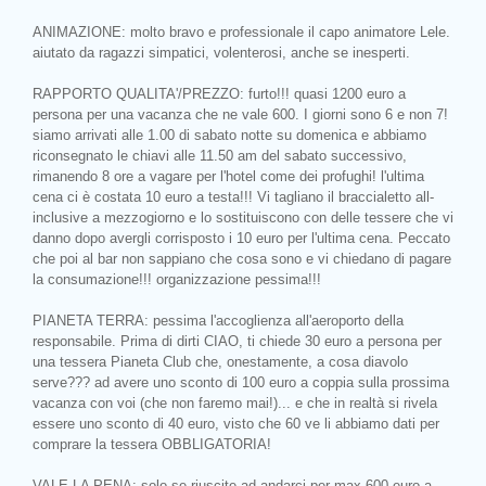
ANIMAZIONE: molto bravo e professionale il capo animatore Lele.
aiutato da ragazzi simpatici, volenterosi, anche se inesperti.
RAPPORTO QUALITA'/PREZZO: furto!!! quasi 1200 euro a
persona per una vacanza che ne vale 600. I giorni sono 6 e non 7!
siamo arrivati alle 1.00 di sabato notte su domenica e abbiamo
riconsegnato le chiavi alle 11.50 am del sabato successivo,
rimanendo 8 ore a vagare per l'hotel come dei profughi! l'ultima
cena ci è costata 10 euro a testa!!! Vi tagliano il braccialetto all-
inclusive a mezzogiorno e lo sostituiscono con delle tessere che vi
danno dopo avergli corrisposto i 10 euro per l'ultima cena. Peccato
che poi al bar non sappiano che cosa sono e vi chiedano di pagare
la consumazione!!! organizzazione pessima!!!
PIANETA TERRA: pessima l'accoglienza all'aeroporto della
responsabile. Prima di dirti CIAO, ti chiede 30 euro a persona per
una tessera Pianeta Club che, onestamente, a cosa diavolo
serve??? ad avere uno sconto di 100 euro a coppia sulla prossima
vacanza con voi (che non faremo mai!)... e che in realtà si rivela
essere uno sconto di 40 euro, visto che 60 ve li abbiamo dati per
comprare la tessera OBBLIGATORIA!
VALE LA PENA: solo se riuscite ad andarci per max 600 euro a