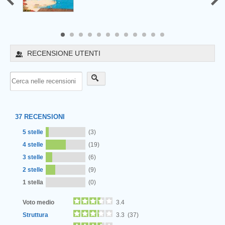
8
9
10
11
12
RECENSIONE UTENTI
37
RECENSIONI
5 stelle
(3)
4 stelle
(19)
3 stelle
(6)
2 stelle
(9)
Next
1 stella
(0)
Voto medio
3.4
Struttura
3.3 (37)