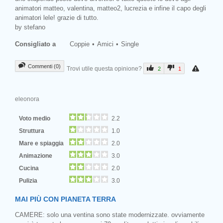
animatori matteo, valentina, matteo2, lucrezia e infine il capo degli
animatori lele! grazie di tutto.
by stefano
Consigliato a
Coppie
Amici
Single
Commenti (0)
Trovi utile questa opinione?
2
1
eleonora
Voto medio
2.2
Struttura
1.0
Mare e spiaggia
2.0
Animazione
3.0
Cucina
2.0
Pulizia
3.0
MAI PIÙ CON PIANETA TERRA
CAMERE: solo una ventina sono state modernizzate. ovviamente