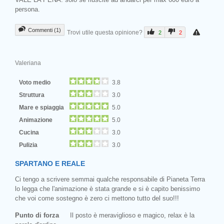
persona.
Commenti (1)
Trovi utile questa opinione?
2
2
Valeriana
Voto medio
3.8
Struttura
3.0
Mare e spiaggia
5.0
Animazione
5.0
Cucina
3.0
Pulizia
3.0
SPARTANO E REALE
Ci tengo a scrivere semmai qualche responsabile di Pianeta Terra
lo legga che l'animazione è stata grande e si è capito benissimo
che voi come sostegno è zero ci mettono tutto del suo!!!
Punto di forza
Il posto è meraviglioso e magico, relax è la