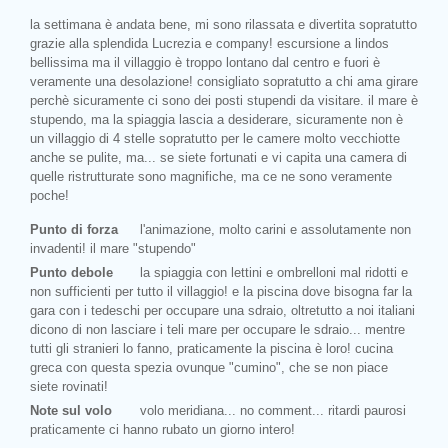
la settimana è andata bene, mi sono rilassata e divertita sopratutto
grazie alla splendida Lucrezia e company! escursione a lindos
bellissima ma il villaggio è troppo lontano dal centro e fuori è
veramente una desolazione! consigliato sopratutto a chi ama girare
perchè sicuramente ci sono dei posti stupendi da visitare. il mare è
stupendo, ma la spiaggia lascia a desiderare, sicuramente non è
un villaggio di 4 stelle sopratutto per le camere molto vecchiotte
anche se pulite, ma... se siete fortunati e vi capita una camera di
quelle ristrutturate sono magnifiche, ma ce ne sono veramente
poche!
Punto di forza
l'animazione, molto carini e assolutamente non
invadenti! il mare "stupendo"
Punto debole
la spiaggia con lettini e ombrelloni mal ridotti e
non sufficienti per tutto il villaggio! e la piscina dove bisogna far la
gara con i tedeschi per occupare una sdraio, oltretutto a noi italiani
dicono di non lasciare i teli mare per occupare le sdraio... mentre
tutti gli stranieri lo fanno, praticamente la piscina è loro! cucina
greca con questa spezia ovunque "cumino", che se non piace
siete rovinati!
Note sul volo
volo meridiana... no comment... ritardi paurosi
praticamente ci hanno rubato un giorno intero!