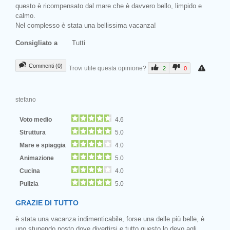
questo è ricompensato dal mare che è davvero bello, limpido e
calmo.
Nel complesso è stata una bellissima vacanza!
Consigliato a
Tutti
Commenti (0)
Trovi utile questa opinione?
2
0
stefano
Voto medio
4.6
Struttura
5.0
Mare e spiaggia
4.0
Animazione
5.0
Cucina
4.0
Pulizia
5.0
GRAZIE DI TUTTO
è stata una vacanza indimenticabile, forse una delle più belle, è
uno stupendo posto dove divertirsi e tutto questo lo devo agli