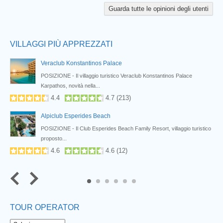
Prev
Guarda tutte le opinioni degli utenti
VILLAGGI PIÙ APPREZZATI
Veraclub Konstantinos Palace
.
POSIZIONE - Il villaggio turistico Veraclub Konstantinos Palace
Karpathos, novità nella...
4.4
4.7
(
213
)
Alpiclub Esperides Beach
POSIZIONE - Il Club Esperides Beach Family Resort, villaggio turistico
proposto...
4.6
4.6
(
12
)
5
6
TOUR OPERATOR