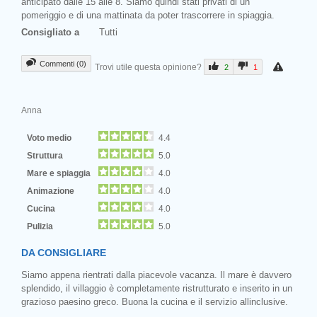
anticipato dalle 15 alle 8. Siamo quindi stati privati di un
pomeriggio e di una mattinata da poter trascorrere in spiaggia.
Consigliato a
Tutti
Commenti (0)
Trovi utile questa opinione?
2
1
Anna
Voto medio
4.4
Struttura
5.0
Mare e spiaggia
4.0
Animazione
4.0
Cucina
4.0
Pulizia
5.0
DA CONSIGLIARE
Siamo appena rientrati dalla piacevole vacanza. Il mare è davvero
splendido, il villaggio è completamente ristrutturato e inserito in un
grazioso paesino greco. Buona la cucina e il servizio allinclusive.