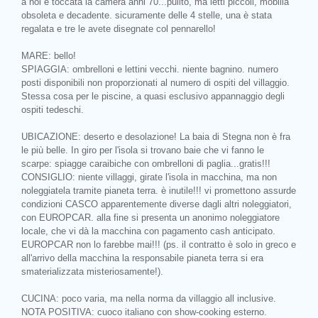
a noi è toccata la camera anni 70...pulito, ma letti piccoli, mobilia
obsoleta e decadente. sicuramente delle 4 stelle, una è stata
regalata e tre le avete disegnate col pennarello!
MARE: bello!
SPIAGGIA: ombrelloni e lettini vecchi. niente bagnino. numero
posti disponibili non proporzionati al numero di ospiti del villaggio.
Stessa cosa per le piscine, a quasi esclusivo appannaggio degli
ospiti tedeschi.
UBICAZIONE: deserto e desolazione! La baia di Stegna non è fra
le più belle. In giro per l'isola si trovano baie che vi fanno le
scarpe: spiagge caraibiche con ombrelloni di paglia...gratis!!!
CONSIGLIO: niente villaggi, girate l'isola in macchina, ma non
noleggiatela tramite pianeta terra. è inutile!!! vi promettono assurde
condizioni CASCO apparentemente diverse dagli altri noleggiatori,
con EUROPCAR. alla fine si presenta un anonimo noleggiatore
locale, che vi dà la macchina con pagamento cash anticipato.
EUROPCAR non lo farebbe mai!!! (ps. il contratto è solo in greco e
all'arrivo della macchina la responsabile pianeta terra si era
smaterializzata misteriosamente!).
CUCINA: poco varia, ma nella norma da villaggio all inclusive.
NOTA POSITIVA: cuoco italiano con show-cooking esterno.