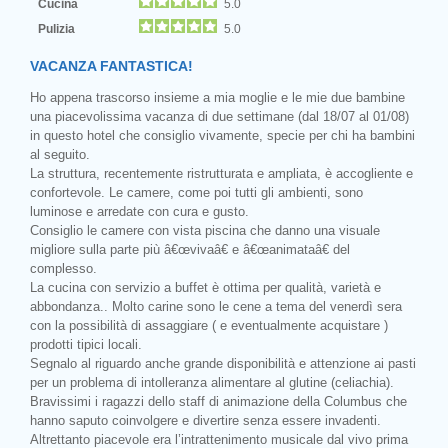
Cucina
5.0
Pulizia
5.0
VACANZA FANTASTICA!
Ho appena trascorso insieme a mia moglie e le mie due bambine
una piacevolissima vacanza di due settimane (dal 18/07 al 01/08)
in questo hotel che consiglio vivamente, specie per chi ha bambini
al seguito.
La struttura, recentemente ristrutturata e ampliata, è accogliente e
confortevole. Le camere, come poi tutti gli ambienti, sono
luminose e arredate con cura e gusto.
Consiglio le camere con vista piscina che danno una visuale
migliore sulla parte più â€œvivaâ€ e â€œanimataâ€ del
complesso.
La cucina con servizio a buffet è ottima per qualità, varietà e
abbondanza.. Molto carine sono le cene a tema del venerdì sera
con la possibilità di assaggiare ( e eventualmente acquistare )
prodotti tipici locali.
Segnalo al riguardo anche grande disponibilità e attenzione ai pasti
per un problema di intolleranza alimentare al glutine (celiachia).
Bravissimi i ragazzi dello staff di animazione della Columbus che
hanno saputo coinvolgere e divertire senza essere invadenti.
Altrettanto piacevole era l’intrattenimento musicale dal vivo prima