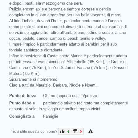
e dopo i pasti, sia mezzogiorno che sera.
Pulizia encomiabile e personale sempre cortese e gentile
completano la giusta atmosfera per una bella vacanza di mare.
Al lido Ticho’s, davanti l’hotel, particolarmente carino è l’angolo
ombreggiato di pini con comodi divanetti di fronte al chiosco bar. Il
servizio spiaggia offre, oltre all’ombrellone, lettino e sdraio, anche
docce, pedalò, canoe, campo di beach tennis e volley.
Il mare limpido è particolarmente adatto ai bambini per il suo
fondale sabbioso e digradante.
Infine la posizione di Castellaneta Marina è particolarmente adatta
per interessanti escursioni quali Alberobello ( 65 Km ), le Grotte di
Castellana ( 75 Km ), lo Zoo-Safari di Fasano ( 75 km ) e i Sassi di
Matera ( 85 Km ).
Sicuramente ci ritorneremo.
Ciao a tutti da Maurizio, Barbara, Nicole e Noemi.
Punto di forza
Ottimo rapporto qualità/prezzo
Punto debole
parcheggio privato recintato ma completamente
esposto al sole, in spiaggia ombrelloni troppo vicini
Consigliato a
Famiglie
Trovi utile questa opinione?
4
0