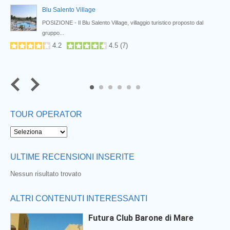
Blu Salento Village
POSIZIONE - Il Blu Salento Village, villaggio turistico proposto dal
gruppo...
4.2
4.5
(
7
)
5
6
TOUR OPERATOR
ULTIME RECENSIONI INSERITE
Nessun risultato trovato
ALTRI CONTENUTI INTERESSANTI
Futura Club Barone di Mare