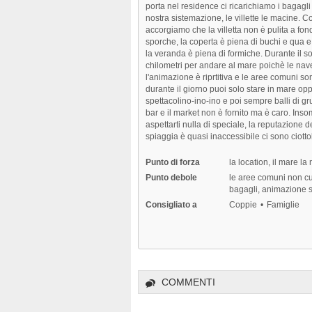
porta nel residence ci ricarichiamo i bagagl
nostra sistemazione, le villette le macine. C
accorgiamo che la villetta non è pulita a fo
sporche, la coperta è piena di buchi e qua e
la veranda è piena di formiche. Durante il s
chilometri per andare al mare poichè le nave
l'animazione è riprtitiva e le aree comuni s
durante il giorno puoi solo stare in mare oppu
spettacolino-ino-ino e poi sempre balli di gr
bar e il market non è fornito ma è caro. Ins
aspettarti nulla di speciale, la reputazione d
spiaggia è quasi inaccessibile ci sono ciotto
Punto di forza
la location, il mare la
Punto debole
le aree comuni non cur
bagagli, animazione sc
Consigliato a
Coppie
Famiglie
COMMENTI