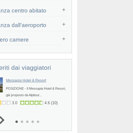
anza centro abitato
Prev
anza dall'aeroporto
ero camere
eriti dai viaggiatori
Messapia Hotel & Resort
Blu Salento Village
Prev
POSIZIONE - Il Messapia Hotel & Resort,
POSIZIONE - Il Blu Salento Villag
già proposto da Alpitour...
villaggio turistico proposto dal gr
3.0
4.6
(
10
)
4.2
4.5
(