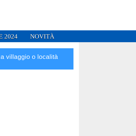
E 2024
NOVITÀ
a villaggio o località