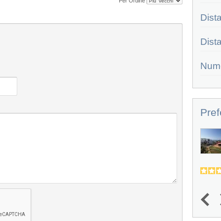
Per Ordine
Dist
Dist
Num
Pref
Ticho's Hotel
Il villaggio Hotel Ticho's (già proposto tra
Nicolaus Club e i...
4.4
4.2
(
19
)
1
2
3
4
5