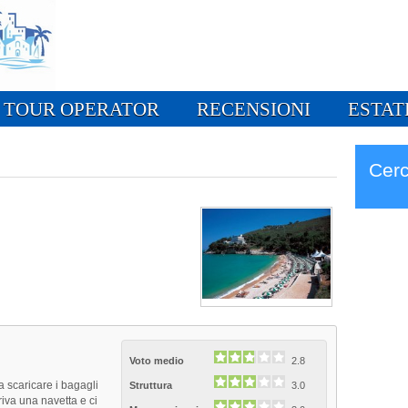
TOUR OPERATOR
RECENSIONI
ESTAT
Cerc
Voto medio
2.8
a scaricare i bagagli
Struttura
3.0
riva una navetta e ci