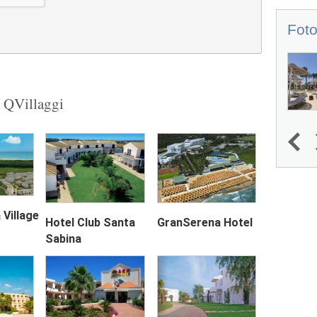
Foto
u QVillaggi
1
2
3
4
 Village
Hotel Club Santa
GranSerena Hotel
Next
Sabina