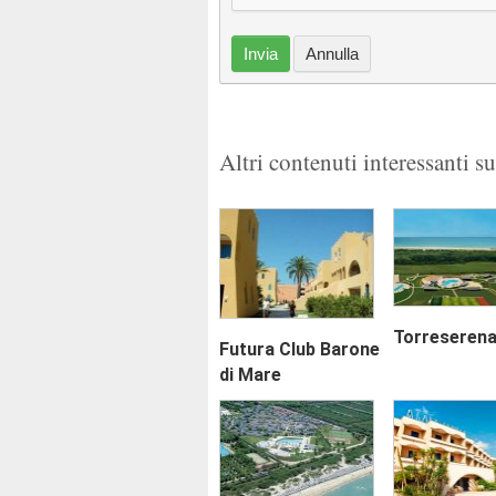
Invia
Annulla
Altri contenuti interessanti s
Torreserena
Futura Club Barone
di Mare