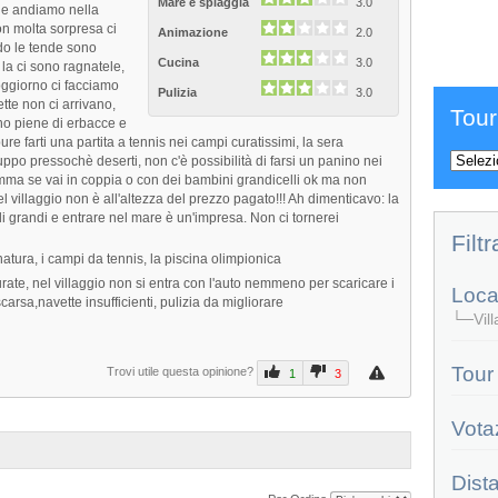
Mare e spiaggia
3.0
i e andiamo nella
on molta sorpresa ci
Animazione
2.0
ndo le tende sono
Cucina
3.0
 la ci sono ragnatele,
oggiorno ci facciamo
Pulizia
3.0
tte non ci arrivano,
Tour
ono piene di erbacce e
re farti una partita a tennis nei campi curatissimi, la sera
uppo pressochè deserti, non c'è possibilità di farsi un panino nei
omma se vai in coppia o con dei bambini grandicelli ok ma non
el villaggio non è all'altezza del prezzo pagato!!! Ah dimenticavo: la
li grandi e entrare nel mare è un'impresa. Non ci tornerei
Filtr
 natura, i campi da tennis, la piscina olimpionica
ate, nel villaggio non si entra con l'auto nemmeno per scaricare i
Local
arsa,navette insufficienti, pulizia da migliorare
└─Villa
Tour
Trovi utile questa opinione?
1
3
Vota
Dist