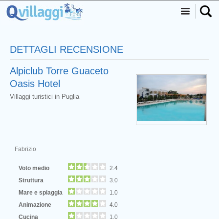
DETTAGLI RECENSIONE
Alpiclub Torre Guaceto
Oasis Hotel
Villaggi turistici in Puglia
Fabrizio
Voto medio
2.4
Struttura
3.0
Mare e spiaggia
1.0
Animazione
4.0
Cucina
1.0