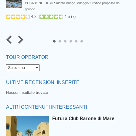
POSIZIONE - Il Blu Salento Village, villaggio turistico proposto dal
gruppo...
4.2
4.5
(
7
)
5
6
TOUR OPERATOR
ULTIME RECENSIONI INSERITE
Nessun risultato trovato
ALTRI CONTENUTI INTERESSANTI
Futura Club Barone di Mare