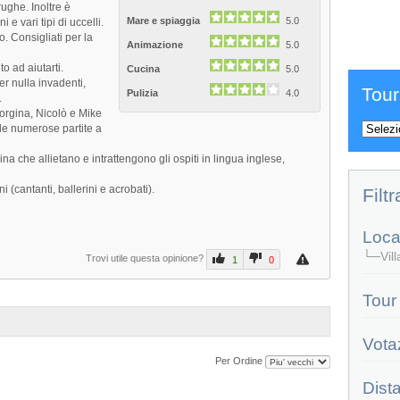
rughe. Inoltre è
Mare e spiaggia
5.0
 e vari tipi di uccelli.
rio. Consigliati per la
Animazione
5.0
o ad aiutarti.
Cucina
5.0
er nulla invadenti,
Tour
Pulizia
4.0
.
orgina, Nicolò e Mike
 le numerose partite a
a che allietano e intrattengono gli ospiti in lingua inglese,
ni (cantanti, ballerini e acrobati).
Filtr
Local
└─Villa
Trovi utile questa opinione?
1
0
Tour
Vota
Per Ordine
Dist