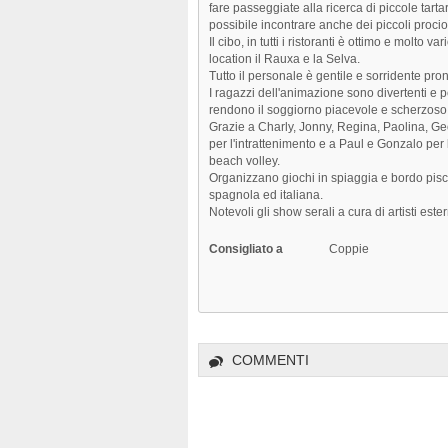
fare passeggiate alla ricerca di piccole tarta
possibile incontrare anche dei piccoli procioni
Il cibo, in tutti i ristoranti è ottimo e molto va
location il Rauxa e la Selva.
Tutto il personale è gentile e sorridente pront
I ragazzi dell'animazione sono divertenti e p
rendono il soggiorno piacevole e scherzoso
Grazie a Charly, Jonny, Regina, Paolina, Ge
per l'intrattenimento e a Paul e Gonzalo per
beach volley.
Organizzano giochi in spiaggia e bordo piscin
spagnola ed italiana.
Notevoli gli show serali a cura di artisti ester
Consigliato a
Coppie
COMMENTI