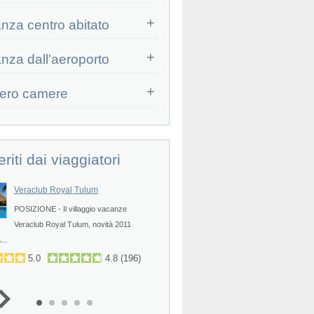
anza centro abitato
Prev
anza dall'aeroporto
ero camere
eriti dai viaggiatori
Veraclub Royal Tulum
Club Hotel Riu Tequila
POSIZIONE - Il villaggio vacanze
Il Club Hotel Riu Tequila è situato 
Prev
Veraclub Royal Tulum, novità 2011
km...
...
5.0
(
4
)
5.0
4.8
(
196
)