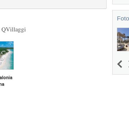
Foto
u QVillaggi
1
2
3
4
alonia
ma
Next