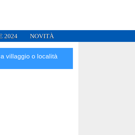
E 2024
NOVITÀ
a villaggio o località