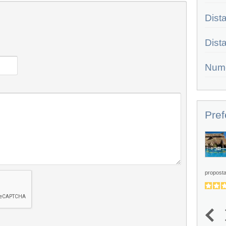
Dist
Dist
Num
Pref
Sandos Caracol Eco Resort
Il Sandos Caracol Beach Resort,
immerso nella natura incontaminata
intelligentemente preservata,...
proposta
1.8
4.5
(
5
)
1
2
3
4
5