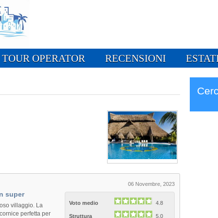
TOUR OPERATOR
RECENSIONI
ESTAT
Cerc
06 Novembre, 2023
on super
Voto medio
4.8
oso villaggio. La
 cornice perfetta per
Struttura
5.0