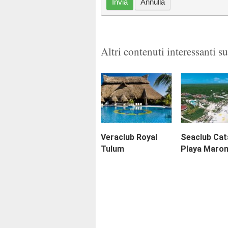
Invia
Annulla
Altri contenuti interessanti s
Veraclub Royal
Seaclub Cat
Tulum
Playa Maro