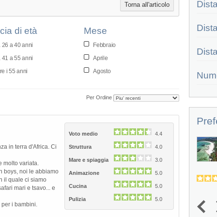
Dist
Torna all'articolo
Dist
cia di età
Mese
 26 a 40 anni
Febbraio
Dist
 41 a 55 anni
Aprile
re i 55 anni
Agosto
Num
Per Ordine
Pref
Voto medio
4.4
Bravo Garoda
 in terra d'Africa. Ci
Struttura
4.0
POSIZIONE - Il Bravo Garoda (ex
Mare e spiaggia
3.0
 e molto variata.
Garoda Resort Swan Club), sorge...
ch boys, noi le abbiamo
Animazione
5.0
4.2
4.1
(
12
)
 il quale ci siamo
Cucina
5.0
afari mari e tsavo... e
Pulizia
5.0
 per i bambini.
1
2
3
4
5