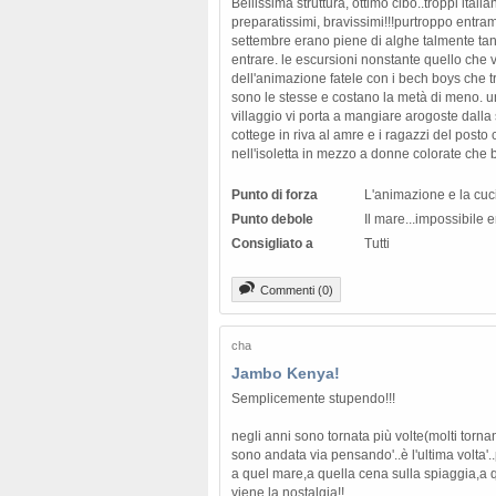
Bellissima struttura, ottimo cibo..troppi itali
preparatissimi, bravissimi!!!purtroppo entra
settembre erano piene di alghe talmente tan
entrare. le escursioni nonstante quello che v
dell'animazione fatele con i bech boys che t
sono le stesse e costano la metà di meno. un
villaggio vi porta a mangiare arogoste dalla 
cottege in riva al amre e i ragazzi del posto
nell'isoletta in mezzo a donne colorate che ba
Punto di forza
L'animazione e la cuc
Punto debole
Il mare...impossibile 
Consigliato a
Tutti
Commenti (0)
cha
Jambo Kenya!
Semplicemente stupendo!!!
negli anni sono tornata più volte(molti tornan
sono andata via pensando'..è l'ultima volta'
a quel mare,a quella cena sulla spiaggia,a 
viene la nostalgia!!