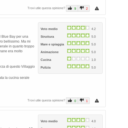
Trovi utile questa opinione?
9
2
Voto medio
4.2
l Blue Bay per una
Struttura
5.0
ero bellissimo. Ma mi
Mare e spiaggia
5.0
serale in quanto troppo
mane era molto
Animazione
5.0
Cucina
1.0
orza di questo Villaggio
Pulizia
5.0
ata la cucina serale
Trovi utile questa opinione?
0
1
Voto medio
4.0