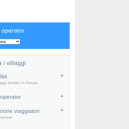
 operator
a i villaggi
ità
ggi turistici in Kenya
 operator
zione viaggiatori
periore