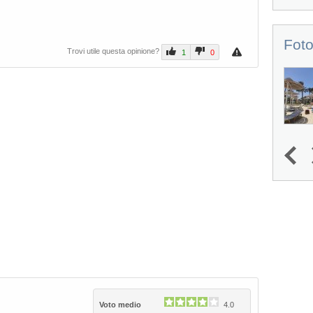
Foto
Trovi utile questa opinione?
1
0
1
2
3
4
Next
Voto medio
4.0