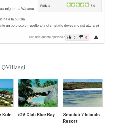
Pulizia
5.0
ttura migliore a Watamu.
cina e la pulizia
ante un pò piccolo rispetto alla clientela(lo dovevano ristrutturare)
Trovi utile questa opinione?
0
0
u QVillaggi
e Kole
iGV Club Blue Bay
Seaclub 7 Islands
Resort