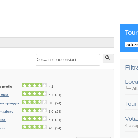
Tour
Filtr
Local
o medio
4.1
└─Villa
uttura
4.4 (24)
Tour
e e spiaggia
3.8 (24)
mazione
3.9 (24)
Vota
ina
4.1 (24)
4 e su
zia
4.3 (24)