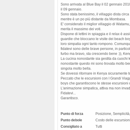
Sono arrivata al Blue Bay il 02 gennaio 20
il 09 gennaio.
Sono stata benissimo, il villaggio dista circa
mentre è un po più distante da Mombasa.
E' considerato il miglior villaggio di Watam
merita il massimo dei voti.
Dispone di lettini in spiaggia e il relax è ass
guardie che bloccano le visite dei beach bo
loro simpatia ogni tanto rompono. Comunqu
fidatevi sono delle brave persone, in parti
furbo ma bravo, sta crescendo bene :)), Ken
La cucina nonostante sia gestita da cuochi 
nonostante questo mi sono trovata molto be
singola molto bella.
Se dovessi ritornare in Kenya sicuramente t
Peccato che le escursioni con I Grandi Viag
boys che garantiscono le stesse escursioni d
L'animazione simpatica, attiva ma non inva
Fidatevi...
Garantisco.
Punto di forza
Posizione, Semplicità
Punto debole
Costo delle escursion
Consigliato a
Tutti