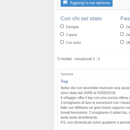
Aggiungi la tua opinione
Con chi sei stato
Fas
Famiglia
Da
Coppia
Da
Con amici
Olt
5 risultati - visualizzati 1 - 5
Susanna
Top
Nella vita non dovrebbe mancare una vacanza
sono stata dal 20/08 al 03/09/2018.
Il villaggio offre il top con una cucina ottima
Consigliamo di fare le escursioni con i bea
fatte con Williams un gran bravo ragazzo con
trovati benissimo. Consigliamo il safari blu, s
tanto tanto divertimento.
P.S. non dimenticati colori quaderni e penne