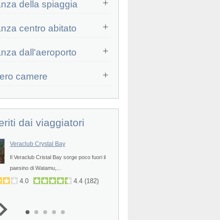
anza della spiaggia
anza centro abitato
Prev
anza dall'aeroporto
ero camere
eriti dai viaggiatori
Veraclub Crystal Bay
Seaclub Kole Kole
Prev
Il Veraclub Cristal Bay sorge poco fuori il
Il SeaClub Kole Kole sorge a Dia
paesino di Watamu,...
in un punto...
4.0
4.4
(
182
)
4.2
4.4
(