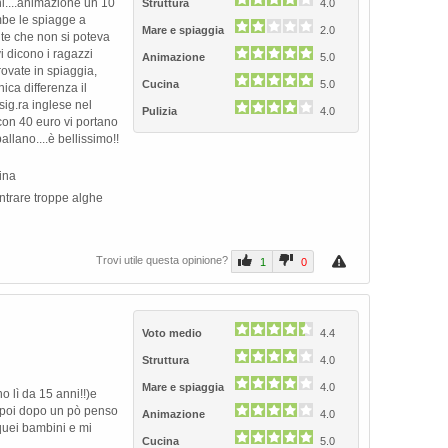
ani....animazione un 10
Struttura
4.0
mbe le spiagge a
Mare e spiaggia
2.0
te che non si poteva
i dicono i ragazzi
Animazione
5.0
rovate in spiaggia,
Cucina
5.0
ica differenza il
sig.ra inglese nel
Pulizia
4.0
 con 40 euro vi portano
llano....è bellissimo!!
ina
entrare troppe alghe
Trovi utile questa opinione?
1
0
Voto medio
4.4
Struttura
4.0
Mare e spiaggia
4.0
o lì da 15 anni!!)e
..poi dopo un pò penso
Animazione
4.0
quei bambini e mi
Cucina
5.0