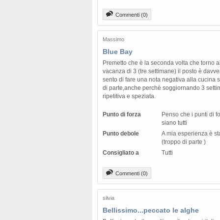
Commenti (0)
Massimo
Blue Bay
Premetto che è la seconda volta che torno a
vacanza di 3 (tre settimane) il posto è davv
sento di fare una nota negativa alla cucina 
di parte,anche perchè soggiornando 3 setti
ripetitiva e speziata.
Punto di forza
Penso che i punti di f
siano tutti
Punto debole
A mia esperienza è st
(troppo di parte )
Consigliato a
Tutti
Commenti (0)
silvia
Bellissimo...peccato le alghe