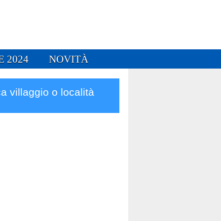
E 2024
NOVITÀ
a villaggio o località