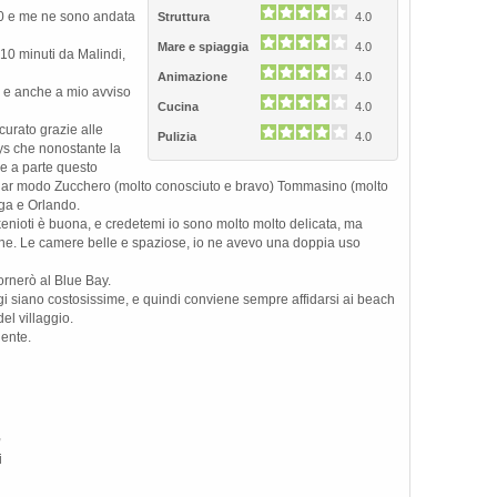
10 e me ne sono andata
Struttura
4.0
Mare e spiaggia
4.0
 10 minuti da Malindi,
Animazione
4.0
u, e anche a mio avviso
Cucina
4.0
icurato grazie alle
Pulizia
4.0
ys che nonostante la
Next
e a parte questo
colar modo Zucchero (molto conosciuto e bravo) Tommasino (molto
ga e Orlando.
kenioti è buona, e credetemi io sono molto molto delicata, ma
ne. Le camere belle e spaziose, io ne avevo una doppia uso
ornerò al Blue Bay.
gi siano costosissime, e quindi conviene sempre affidarsi ai beach
el villaggio.
dente.
,
i