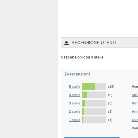
RECENSIONE UTENTI
5 recensioni con 4 stelle
24
recensioni
5 stelle
(13)
Vot
4 stelle
(5)
Str
3 stelle
(3)
Mar
2 stelle
(2)
Ani
1 stella
(1)
Cuc
Puli