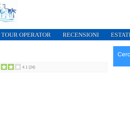
TOUR OPERATOR
RECENSIONI
ESTAT
Cerc
4.1
(
24
)