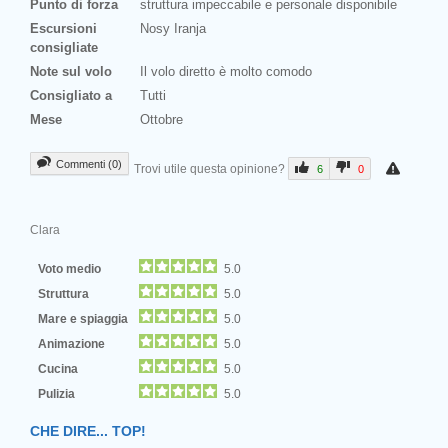
Punto di forza
struttura impeccabile e personale disponibile
Escursioni
Nosy Iranja
consigliate
Note sul volo
Il volo diretto è molto comodo
Consigliato a
Tutti
Mese
Ottobre
Commenti (0)
Trovi utile questa opinione?
6
0
Clara
Voto medio
5.0
Struttura
5.0
Mare e spiaggia
5.0
Animazione
5.0
Cucina
5.0
Pulizia
5.0
CHE DIRE... TOP!