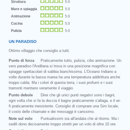
Struttura
5.0
Mare e spiaggia
5.0
Animazione
5.0
Cucina
5.0
Pulizia
5.0
UN PARADISO
Ottimo villaggio che consiglio a tutti.
Punto di forza
Praticamente tutto, pulizia, cibo animazione. Un
vero paradiso l'Andilana si trova in una posizione magnifica con
spiagge spettacolari di sabbia bianchissima. L'Oceano Indiano a
volte durante la bassa marea ha una temperatura addirittura anche
troppo calda. Ma i colori di questa terra, i suoi profumi e i suoi
tramonti meritano veramente il viaggio.
Punto debole
Direi che gli unici punti negativi sono i bagni,
ogni volta che si fa la doccia il bagno praticamente s'allaga, e il wi-
fi praticamente inesistente. Consiglio di comprare una Sim locale,
il costo delle chiamate e dei messaggi è carissimo.
Note sul volo
Puntualissimi sia all'andata che al ritorno. Ma i
sedili dono decisamente troppo stretti per un volo di oltre 10 ore.