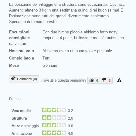
La posizione del villaggio e la struttura sono eccezionali. Cucina...
Aumenti almeno 3 kg in una settimana quindi direi buonissima! E
l'animazione sono tutti dei grandi divertimento assicurato.
Speriamo di tornarci presto.
Escursioni
Con due bimbe piccole abbiamo fatto nosy
consigliate
ranja e le 4 perle, bellissime ma c'è tantissimo
da visitare
Note sul volo
Abbiamo avuto un buon volo e puntuale
Consigliato a
Tutti
Mese
Gennaio
Commenti (0)
Trovi utile questa opinione?
6
6
Franco
Voto medio
3.2
Struttura
2.0
Mare e spiaggia
3.0
Animazione
4.0