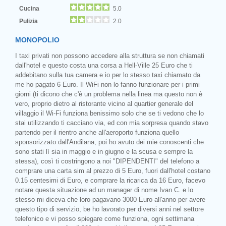
Cucina
5.0
Pulizia
2.0
MONOPOLIO
I taxi privati non possono accedere alla struttura se non chiamati
dall'hotel e questo costa una corsa a Hell-Ville 25 Euro che ti
addebitano sulla tua camera e io per lo stesso taxi chiamato da
me ho pagato 6 Euro. Il WiFi non lo fanno funzionare per i primi
giorni (ti dicono che c'è un problema nella linea ma questo non è
vero, proprio dietro al ristorante vicino al quartier generale del
villaggio il Wi-Fi funziona benissimo solo che se ti vedono che lo
stai utilizzando ti cacciano via, ed con mia sorpresa quando stavo
partendo per il rientro anche all'aeroporto funziona quello
sponsorizzato dall'Andilana, poi ho avuto dei mie conoscenti che
sono stati lì sia in maggio e in giugno e la scusa e sempre la
stessa), così ti costringono a noi "DIPENDENTI" del telefono a
comprare una carta sim al prezzo di 5 Euro, fuori dall'hotel costano
0.15 centesimi di Euro, e comprare la ricarica da 16 Euro, facevo
notare questa situazione ad un manager di nome Ivan C. e lo
stesso mi diceva che loro pagavano 3000 Euro all'anno per avere
questo tipo di servizio, be ho lavorato per diversi anni nel settore
telefonico e vi posso spiegare come funziona, ogni settimana