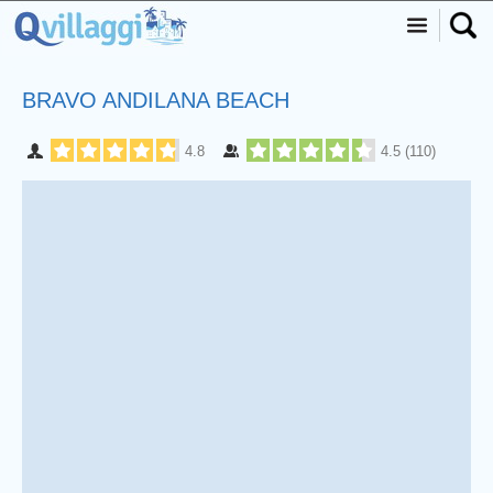
BRAVO ANDILANA BEACH
4.8
4.5
(
110
)