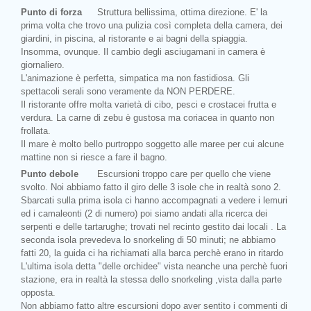
Punto di forza
Struttura bellissima, ottima direzione. E' la
prima volta che trovo una pulizia così completa della camera, dei
giardini, in piscina, al ristorante e ai bagni della spiaggia.
Insomma, ovunque. Il cambio degli asciugamani in camera è
giornaliero.
L'animazione è perfetta, simpatica ma non fastidiosa. Gli
spettacoli serali sono veramente da NON PERDERE.
Il ristorante offre molta varietà di cibo, pesci e crostacei frutta e
verdura. La carne di zebu è gustosa ma coriacea in quanto non
frollata.
Il mare è molto bello purtroppo soggetto alle maree per cui alcune
mattine non si riesce a fare il bagno.
Punto debole
Escursioni troppo care per quello che viene
svolto. Noi abbiamo fatto il giro delle 3 isole che in realtà sono 2.
Sbarcati sulla prima isola ci hanno accompagnati a vedere i lemuri
ed i camaleonti (2 di numero) poi siamo andati alla ricerca dei
serpenti e delle tartarughe; trovati nel recinto gestito dai locali . La
seconda isola prevedeva lo snorkeling di 50 minuti; ne abbiamo
fatti 20, la guida ci ha richiamati alla barca perchè erano in ritardo
L'ultima isola detta "delle orchidee" vista neanche una perchè fuori
stazione, era in realtà la stessa dello snorkeling ,vista dalla parte
opposta.
Non abbiamo fatto altre escursioni dopo aver sentito i commenti di