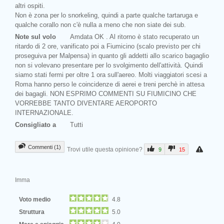
altri ospiti.
Non è zona per lo snorkeling, quindi a parte qualche tartaruga e
qualche corallo non c'è nulla a meno che non siate dei sub.
Note sul volo
Amdata OK . Al ritorno è stato recuperato un
ritardo di 2 ore, vanificato poi a Fiumicino (scalo previsto per chi
proseguiva per Malpensa) in quanto gli addetti allo scarico bagaglio
non si volevano presentare per lo svolgimento dell'attività. Quindi
siamo stati fermi per oltre 1 ora sull'aereo. Molti viaggiatori scesi a
Roma hanno perso le coincidenze di aerei e treni perchè in attesa
dei bagagli. NON ESPRIMO COMMENTI SU FIUMICINO CHE
VORREBBE TANTO DIVENTARE AEROPORTO
INTERNAZIONALE.
Consigliato a
Tutti
Commenti (1)
Trovi utile questa opinione?
9
15
Imma
Voto medio
4.8
Struttura
5.0