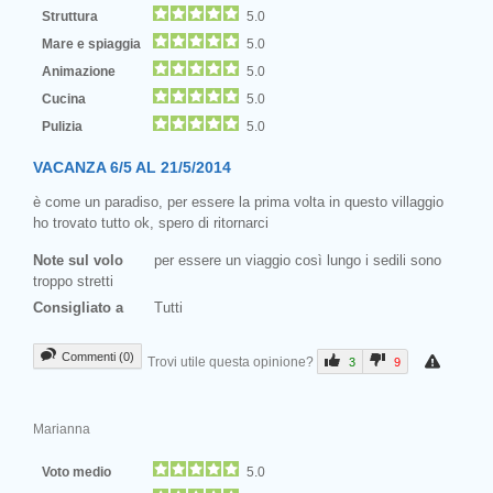
Struttura
5.0
Mare e spiaggia
5.0
Animazione
5.0
Cucina
5.0
Pulizia
5.0
VACANZA 6/5 AL 21/5/2014
è come un paradiso, per essere la prima volta in questo villaggio
ho trovato tutto ok, spero di ritornarci
Note sul volo
per essere un viaggio così lungo i sedili sono
troppo stretti
Consigliato a
Tutti
Commenti (0)
Trovi utile questa opinione?
3
9
Marianna
Voto medio
5.0