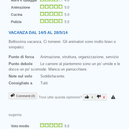
Mare e spiaggia
4.0
Animazione
5.0
Cucina
5.0
Pulizia
5.0
VACANZA DAL 14/5 AL 28/5/14
Bellissima vacanza. Ci tornerei. Gli animatori sono molto bravi e
simpatici.
Punto di forza
Animazione, struttura, organizzazione, servizio
Punto debole
Le camere al pianterreno sono un po' umide e le
docce un po' scomode. Manca un parrucchiere.
Note sul volo
Soddisfacente.
Consigliato a
Tutti
Commenti (0)
Trovi utile questa opinione?
4
8
eugenia
Voto medio
5.0