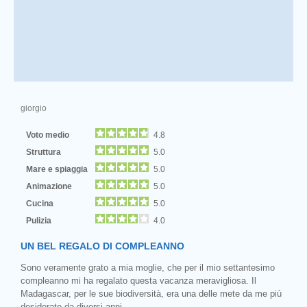
giorgio
Voto medio
4.8
Struttura
5.0
Mare e spiaggia
5.0
Animazione
5.0
Cucina
5.0
Pulizia
4.0
UN BEL REGALO DI COMPLEANNO
Sono veramente grato a mia moglie, che per il mio settantesimo
compleanno mi ha regalato questa vacanza meravigliosa. Il
Madagascar, per le sue biodiversità, era una delle mete da me più
desiderate da diversi anni.