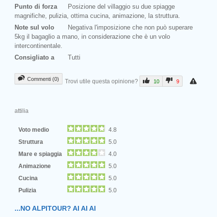
Punto di forza
Posizione del villaggio su due spiagge
magnifiche, pulizia, ottima cucina, animazione, la struttura.
Note sul volo
Negativa l'imposizione che non può superare
5kg il bagaglio a mano, in considerazione che è un volo
intercontinentale.
Consigliato a
Tutti
Commenti (0)
Trovi utile questa opinione?
10
9
attilia
Voto medio
4.8
Struttura
5.0
Mare e spiaggia
4.0
Animazione
5.0
Cucina
5.0
Pulizia
5.0
...NO ALPITOUR? AI AI AI