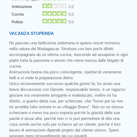
Animazione
2.0
Cucina
5.0
Pulizia
5.0
VACANZA STUPENDA
Ho passato una bellissima settimana in questo resort immerso
nella natura del Madagascar. Struttura con ben pochi difetti
accompagnata da un ottima cucina, riuscendo ad assaporar in ogni
piatto tutta la passione e amore che viene messa dalle brigate di
cucina.
Animazione buona ma poco coinvolgente, spettacoli veramente
belli e si vede la preparazione dietro.
Unico inconveniente successo qualche giorno fa, ho avuto una
breve discussione con Daniele, responsabile tennis, è un ragazzo
giovane ma veramente arrogante e maleducato, inoltre mi ha
riferito, a quanto detta sua, per scherzare, che “fosse per lui non
mi avrebbe fatto entrare in un villaggio Bravo”. Non so se stesse
scherzano o meno ma poco importa poiché la gravità delle sue
parole è assai alta, perché non ci si può permettere di dire una
cosa simile anche solo per scherzo ad un cliente, poiché il loro
lavoro di animazione dipende proprio dal cliente stesso. Spero
vengano presi provvedimenti nei sui riguardi.