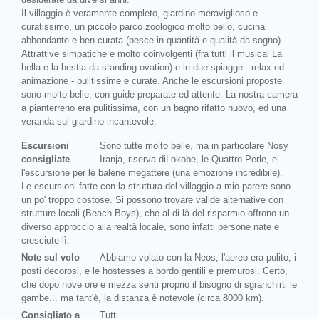
Il villaggio è veramente completo, giardino meraviglioso e
curatissimo, un piccolo parco zoologico molto bello, cucina
abbondante e ben curata (pesce in quantità e qualità da sogno).
Attrattive simpatiche e molto coinvolgenti (fra tutti il musical La
bella e la bestia da standing ovation) e le due spiagge - relax ed
animazione - pulitissime e curate. Anche le escursioni proposte
sono molto belle, con guide preparate ed attente. La nostra camera
a pianterreno era pulitissima, con un bagno rifatto nuovo, ed una
veranda sul giardino incantevole.
Escursioni
Sono tutte molto belle, ma in particolare Nosy
consigliate
Iranja, riserva diLokobe, le Quattro Perle, e
l'escursione per le balene megattere (una emozione incredibile).
Le escursioni fatte con la struttura del villaggio a mio parere sono
un po' troppo costose. Si possono trovare valide alternative con
strutture locali (Beach Boys), che al di là del risparmio offrono un
diverso approccio alla realtà locale, sono infatti persone nate e
cresciute lì.
Note sul volo
Abbiamo volato con la Neos, l'aereo era pulito, i
posti decorosi, e le hostesses a bordo gentili e premurosi. Certo,
che dopo nove ore e mezza senti proprio il bisogno di sgranchirti le
gambe... ma tant'è, la distanza è notevole (circa 8000 km).
Consigliato a
Tutti