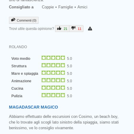
Consigliato a
Coppie
Famiglie
Amici
Commenti (0)
Trovi utile questa opinione?
21
11
ROLANDO
Voto medio
5.0
Struttura
5.0
Mare e spiaggia
5.0
Animazione
5.0
Cucina
5.0
Pulizia
5.0
MAGADASCAR MAGICO
Abbiamo effettuato delle escursioni con Cosimo, un beach boy,
che lo trovate agli scogli lato sinistro della spiaggia, siamo stati
benissimo, ve lo consiglio vivamente.