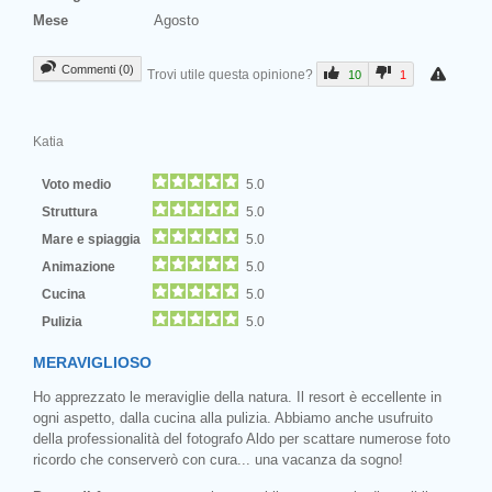
Mese
Agosto
Commenti (0)
Trovi utile questa opinione?
10
1
Katia
Voto medio
5.0
Struttura
5.0
Mare e spiaggia
5.0
Animazione
5.0
Cucina
5.0
Pulizia
5.0
MERAVIGLIOSO
Ho apprezzato le meraviglie della natura. Il resort è eccellente in
ogni aspetto, dalla cucina alla pulizia. Abbiamo anche usufruito
della professionalità del fotografo Aldo per scattare numerose foto
ricordo che conserverò con cura... una vacanza da sogno!