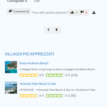
Consigliato a
Tutti
Commenti (0)
Trovi utile questa opinione?
4
9
Prev
VILLAGGI PIÙ APPREZZATI
Bravo Andilana Beach
Il villaggio Bravo sorge lungo la bianca spiaggia di Andilana Beach,...
4.8
4.5
(
110
)
Veraclub Palm Beach & Spa
POSIZIONE - Il Veraclub Palm Beach & Spa (ex VeraResort Palm...
4.4
4.3
(
55
)