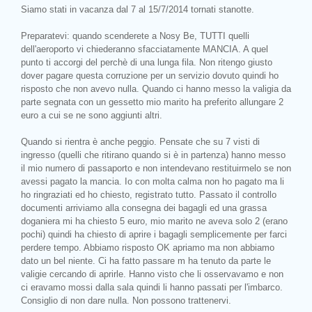
Siamo stati in vacanza dal 7 al 15/7/2014 tornati stanotte.
Preparatevi: quando scenderete a Nosy Be, TUTTI quelli
dell'aeroporto vi chiederanno sfacciatamente MANCIA. A quel
punto ti accorgi del perchè di una lunga fila. Non ritengo giusto
dover pagare questa corruzione per un servizio dovuto quindi ho
risposto che non avevo nulla. Quando ci hanno messo la valigia da
parte segnata con un gessetto mio marito ha preferito allungare 2
euro a cui se ne sono aggiunti altri.
Quando si rientra è anche peggio. Pensate che su 7 visti di
ingresso (quelli che ritirano quando si è in partenza) hanno messo
il mio numero di passaporto e non intendevano restituirmelo se non
avessi pagato la mancia. Io con molta calma non ho pagato ma li
ho ringraziati ed ho chiesto, registrato tutto. Passato il controllo
documenti arriviamo alla consegna dei bagagli ed una grassa
doganiera mi ha chiesto 5 euro, mio marito ne aveva solo 2 (erano
pochi) quindi ha chiesto di aprire i bagagli semplicemente per farci
perdere tempo. Abbiamo risposto OK apriamo ma non abbiamo
dato un bel niente. Ci ha fatto passare m ha tenuto da parte le
valigie cercando di aprirle. Hanno visto che li osservavamo e non
ci eravamo mossi dalla sala quindi li hanno passati per l'imbarco.
Consiglio di non dare nulla. Non possono trattenervi.