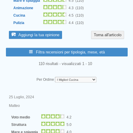
Mare e spiaggia
4.5 (110)
Animazione
4.3 (110)
Cucina
4.5 (110)
Pulizia
4.4 (110)
Aggiungi la tua opinione
Torna all'articolo
Filtra recensioni per tipologia, mese, età
110 risultati - visualizzati 1 - 10
Per Ordine
25 Luglio, 2024
Matteo
Voto medio
4.2
Struttura
5.0
Mare e spiaggia
4.0