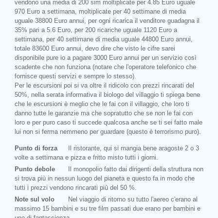
vendono una media di 200 sim moltiplicate per 4.85 Euro uguale
970 Euro a settimana, moltiplicate per 40 settimane di media
uguale 38800 Euro annui, per ogni ricarica il venditore guadagna il
35% pari a 5.6 Euro, per 200 ricariche uguale 1120 Euro a
settimana, per 40 settimane di media uguale 44800 Euro annui,
totale 83600 Euro annui, devo dire che visto le cifre sarei
disponibile pure io a pagare 3000 Euro annui per un servizio così
scadente che non funziona (notare che l'operatore telefonico che
fornisce questi servizi e sempre lo stesso).
Per le escursioni poi si va oltre il ridicolo con prezzi rincarati del
50%, nella serata informativa il biologo del villaggio ti spiega bene
che le escursioni è meglio che le fai con il villaggio, che loro ti
danno tutte le garanzie ma che sopratutto che se non le fai con
loro e per puro caso ti succede qualcosa anche se ti sei fatto male
lui non si ferma nemmeno per guardare (questo è terrorismo puro).
Punto di forza
Il ristorante, qui si mangia bene aragoste 2 o 3
volte a settimana e pizza e fritto misto tutti i giorni.
Punto debole
Il monopolio fatto dai dirigenti della struttura non
si trova più in nessun luogo del pianeta e questo fa in modo che
tutti i prezzi vendono rincarati più del 50 %.
Note sul volo
Nel viaggio di ritorno su tutto l'aereo c'erano al
massimo 15 bambini e su tre film passati due erano per bambini e
uno di fantascienza.